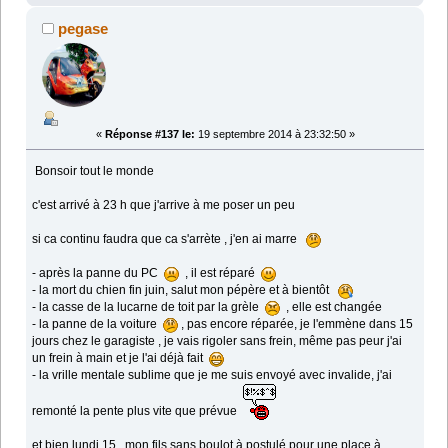
pegase
«
Réponse #137 le:
19 septembre 2014 à 23:32:50 »
Bonsoir tout le monde
c'est arrivé à 23 h que j'arrive à me poser un peu
si ca continu faudra que ca s'arrète , j'en ai marre
- après la panne du PC
, il est réparé
- la mort du chien fin juin, salut mon pépère et à bientôt
- la casse de la lucarne de toit par la grèle
, elle est changée
- la panne de la voiture
, pas encore réparée, je l'emmène dans 15
jours chez le garagiste , je vais rigoler sans frein, même pas peur j'ai
un frein à main et je l'ai déjà fait
- la vrille mentale sublime que je me suis envoyé avec invalide, j'ai
remonté la pente plus vite que prévue
et bien lundi 15 , mon fils sans boulot à postulé pour une place à