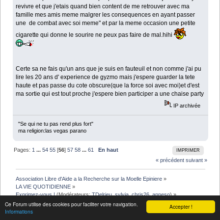
revivre et que j'etais quand bien content de me retrouver avec ma
famille mes amis meme malgrer les consequences en ayant passer
une de combat avec soi meme" et par la meme occasion une petite
cigarette qui donne le sourire ne peux pas faire de mal.hihi
Certe sa ne fais qu'un ans que je suis en fauteuil et non comme j'ai pu
lire les 20 ans d' experience de gyzmo mais j'espere guarder la tete
haute et pas passe du cote obscure(que la force soi avec moi)et d'est
ma sortie qui est tout proche j'espere bien participer a une chaise party
IP archivée
"Se qui ne tu pas rend plus fort"
ma religion:las vegas parano
Pages:
1
...
54
55
[
56
]
57
58
...
61
En haut
IMPRIMER
« précédent
suivant »
Association Libre d'Aide a la Recherche sur la Moelle Epiniere
»
LA VIE QUOTIDIENNE
»
Exprimez-vous !
(Modérateurs:
TDelrieu
,
sylvia
,
chris26
,
anneso
) »
Sujet:
Le défouloir
Ce Forum utilise des cookies pour faciliter votre navigation.
Accepter !
Informations