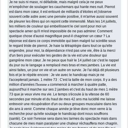
Je ne suis ni maso, ni défaitiste, mais malgré cela je ne peux
m’empêcher de soulager les cauchemars qui hante mes nuit. Pierrot
est dans mon cœur, il est entouré de milliards d’étoiles et j'observe
souvent cette astre avec une pensée positive, il m'arrive aussi souvent
de pleurer les êtres qui on rejoint cette immensité. Mais les 14 juillets,
les milliers de couleur qui embellissent le ciel sont pour moi un
spectacle amer qu'il m'est impossible de ne pas admirer. Comment
quelque chose d'aussi magnifique peut-il chagriner un cœur ? La
réponse est dans ce corps immobile qui bien malgré lui scintille sous
le regard triste de pierrot. Je haie la tétraplégie dans tout ce qu'elle
engendre, pour moi, la dépendance n'est pas une vie, être à la merci
d'un tiers pour exécuter les gestes de la vie est une douleur qui
gangrène mon cœur. Je ne peux que haïr le 14 juillet car c'est le rappel
du jour ou le langage a remplacé mes bras et mes jambes. La vie est
ainsi faites, un jour on vie et un autre on survie. Je l'ai déjà dit plusieurs
fois et je le répète encore : Je vie avec le handicap mais je ne
l'accepterait jamais. 1 mètre 73 : C'est la taille de mon corps. Il y a des
million d'années
l'homme a
commencé à marcher à quatre patte,
aujourd'hui il marche sur ses 2 jambes et c'est du haut de mes 1 mètre
73 que je veux vivre ma vie. Le temps s'écoule à la vitesse de 60
secondes par minute et du haut de mes 42 ans ma lucidité me laisse
entrevoir une récupération d'un ou deux groupes musculaire dans les
dix ans à venir. Comme chaque année je lève donc mon verre à la
recherche pour qu'elle soulage le handicap dont nous souffrons
(santé). Ce soir l'ivresse sera dans les larmes du spectacle mais dans
chacune de mes main paralyser une chaleur réchauffera mon chagrin.