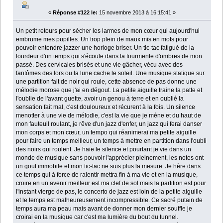
«
Réponse #122 le:
15 novembre 2013 à 16:15:41 »
Un petit retours pour sécher les larmes de mon cœur qui aujourd'hui
embrume mes pupilles. Un trop plein de maux mis en mots pour
pouvoir entendre jazzer une horloge briser. Un tic-tac fatigué de la
lourdeur d'un temps qui s'écoule dans la tourmente d'ombres de mon
passé. Des cervicales brisés et une vie gâcher, vécu avec des
fantômes des lors ou la lune cache le soleil. Une musique statique sur
une partition fait de noir qui roule, cette absence de pas donne une
mélodie morose que j'ai en dégout. La petite aiguille traine la patte et
l'oublie de l'avant guette, avoir un genou à terre et en oublié la
sensation fait mal, c'est douloureux et récurent à la fois. Un silence
menotter à une vie de mélodie, c'est la vie que je mène et du haut de
mon fauteuil roulant, je rêve d'un jazz d'enfer, un jazz qui ferai danser
mon corps et mon cœur, un tempo qui réanimerai ma petite aiguille
pour faire un temps meilleur, un temps à mettre en partition dans l'oubli
des noirs qui roulent. Je haie le silence et pourtant je vie dans un
monde de musique sans pouvoir l'apprécier pleinement, les notes ont
un gout immobile et mon tic-tac ne suis plus la mesure. Je hère dans
ce temps qui à force de ralentir mettra fin à ma vie et en la musique,
croire en un avenir meilleur est ma clef de sol mais la partition est pour
l'instant vierge de pas, le concerto de jazz est loin de la petite aiguille
et le temps est malheureusement incompressible. Ce sacré putain de
temps aura ma peau mais avant de donner mon dernier souffle je
croirai en la musique car c'est ma lumière du bout du tunnel.