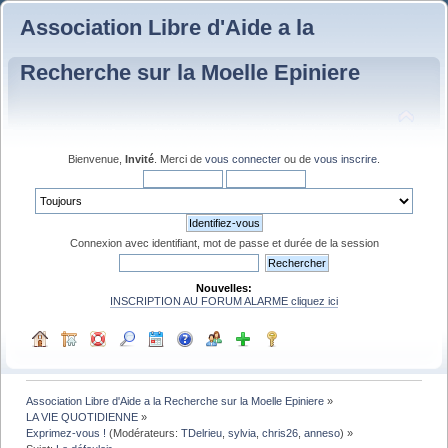
Association Libre d'Aide a la
Recherche sur la Moelle Epiniere
Bienvenue,
Invité
. Merci de
vous connecter
ou de
vous inscrire
.
Connexion avec identifiant, mot de passe et durée de la session
Nouvelles:
INSCRIPTION AU FORUM ALARME cliquez ici
Association Libre d'Aide a la Recherche sur la Moelle Epiniere
»
LA VIE QUOTIDIENNE
»
Exprimez-vous !
(Modérateurs:
TDelrieu
,
sylvia
,
chris26
,
anneso
) »