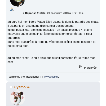
«
Réponse #123 le:
20 décembre 2013 à 19:21:18 »
aujourd'hui mon fidèle Matou Eliott est partis dans le paradis des chats,
il est partis en 3 semaine d'un cancer des poumons.
lui qui pesait 7kg, pleins de muscles n'en faisait plus que 4, et une
mauvaise chute ce matin lui à rompu la colonne vertébrale, il c'est
endormis
dans mes bras grâce à l'aide du vétérinaire, il était calme et serein et
ne souffrira plus.
adieu mon "petit", je suis triste que tu soit partis trop tôt, je t'aime mon
chat.
IP archivée
la bible du VW Transporter T4
www.buspirit
.
Gyzmo34