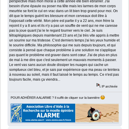
perspective mais mon moral à cette année été bien ébranler. J'ai
besoin d'une épaule ou poser ma tête mais les larmes de mon corps
meurtrie se font le cul en vrac dans un lit bien trop grand pour moi. On
dit que le temps guérit les blessure et mon cerveaux doit être à
l'opposait cette vérité. Mon père est partie il y a 22 ans, mon frère la
rejoint il y a 8 ans et ils n'y a pas un souffle de vent qui ne me caresse
pas la joue quant j'ai le le regard tourner vers le ciel. Je suis
tétraplégiques depuis maintenant 23 ans et j'ai très vite appris à mettre
un sourire sur ma tristesse. C'est derniers temps j'ai les yeux humide et
le sourire difficile. Ma philosophie qui me suis depuis toujours, et qui
consiste à pensé que chaque problème à une solution ne s'applique
pas quant le problème est graver dans sont cœur. J'ai de plus en plus
de mal à me dire que c'est seulement un mauvais moments à passer.
Le vent vas sans aucun doute dissiper les nuages qui cache un
somptueux ciel bleu, et je sais par expérience que ma peau ce teintera
à nouveau au soleil, mais il faut laissé le temps au temps. Ce n'est pas
toujours facile, mais ça viendra...
IP archivée
POUR ADHÉRER A ALARME ? Il suffit de cliquer sur la bannière