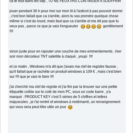
ca te fout dans les vap , TU NE PEUX PAS CONTINUER A SOUFFRIR
jouer pendant 36 h pour moi sur mon lit à l'asticot à pas pouvoir dormir
, c'est bon fallait que ca s'arrète, alors tu vas prendre quelque chose
même si c'est du lourd, mais faut que ca s'arrète et me dit pas que tu
veux pas , parce ce que je vais t'engueuler
gentillement
!!!!
sinon juste pour en rajouter une couche de mes emmerdements , hier
soir mon décodeur TNT satellite à claqué , youpi !!!!
et ce matin , Windows m'a dit que j'avais ma clef de registre fausse ,
qu'il fallait que je rachète un produit windows à 109 € , mais c'est bien
sur !!!! que je vais le faire !!!!
j'ai cherché ma clef de registe et j'ai fini par la trouver sur une petite
étiquette collée sur le coté de mon PC, sous un code barre , y'a
marqué : PRODUCT KEY c'est 5 séries de 5 chiffres et lettres
majuscules , je l'ai rentré et windows à redémarré, un renseignement
qui vous sera peut être utile un jour