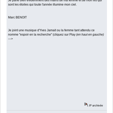
Je parle bien évidemment des mains de ma femme et de mon fils qui
sont les étoiles qui toute l'année illumine mon ciel.
Marc BENOIT
Je joint une musique d'Yves Jamait ou la femme tant attendu ce
nomme "espoir en la recherche" (cliquez sur Play
(en haut en gauche)
--->
IP archivée