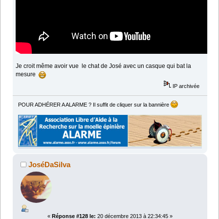
Je croit même avoir vue le chat de José avec un casque qui bat la
mesure
IP archivée
POUR ADHÉRER A ALARME ? Il suffit de cliquer sur la bannière
JoséDaSilva
«
Réponse #128 le:
20 décembre 2013 à 22:34:45 »