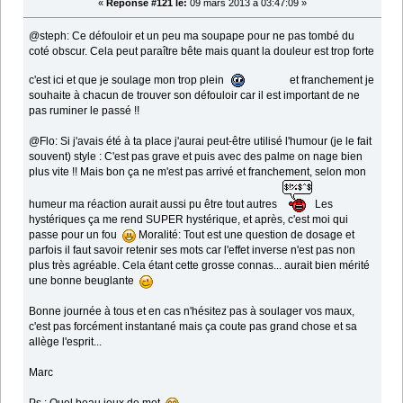
«
Réponse #121 le:
09 mars 2013 à 03:47:09 »
@steph: Ce défouloir et un peu ma soupape pour ne pas tombé du
coté obscur. Cela peut paraître bête mais quant la douleur est trop forte
c'est ici et que je soulage mon trop plein
et franchement je
souhaite à chacun de trouver son défouloir car il est important de ne
pas ruminer le passé !!
@Flo: Si j'avais été à ta place j'aurai peut-être utilisé l'humour (je le fait
souvent) style : C'est pas grave et puis avec des palme on nage bien
plus vite !! Mais bon ça ne m'est pas arrivé et franchement, selon mon
humeur ma réaction aurait aussi pu être tout autres
Les
hystériques ça me rend SUPER hystérique, et après, c'est moi qui
passe pour un fou
Moralité: Tout est une question de dosage et
parfois il faut savoir retenir ses mots car l'effet inverse n'est pas non
plus très agréable. Cela étant cette grosse connas... aurait bien mérité
une bonne beuglante
Bonne journée à tous et en cas n'hésitez pas à soulager vos maux,
c'est pas forcément instantané mais ça coute pas grand chose et sa
allège l'esprit...
Marc