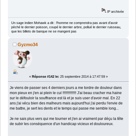
IP archivée
Un sage indien Mohawk a dit : l'homme ne comprendra pas avant d'avoir
pèché le dernier poisson, coupé le dernier arbre, pollué le dernier ruisseau,
que les billets de banque ne se mangent pas
Gyzmo34
«
Réponse #142 le:
25 septembre 2014 à 17:47:59 »
Je viens de passer ses 4 derniers jours a me tordre de douleur dans
mon pieux en j'en ai plein le cul !!!!!!!!!!!!!!! J'ai beau cracher ma haine
sur le défouloir la souffrance est là et je suis user d'avoir mal. En 22
ans j'ai vécu bien des malheurs mais aujourd'hui j'ai perdu l'envie de
me battre, je sert les dents et le temps qui passe me semble long...
Je ne sais plus vers qui me tourner et j'en ai vraiment par déçu la tête
de subir les conséquence d'un handicap vicieux et douloureux.