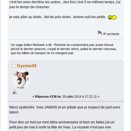
c'est les unes derrière les autres , des fois c'est 3 en mêmes temps, j'ai
pas le temps de chaumer
je vais aller au dodo , fait de jolis rèves , bonne nuit les petits
IP archivée
Un sage indien Mohawk a dit : l'homme ne comprendra pas avant d'avoir
pèché le dernier poisson, coupé le dernier arbre, pollué le dernier ruisseau,
que les billets de banque ne se mangent pas
Gyzmo34
«
Réponse #136 le:
19 juillet 2014 à 17:21:11 »
Merci systèm64, Yves JAMAIS et un artiste que je respect de part sons
talent.
Pour dire un mot sur mon tétra-anniversaire et bien en faites j'ai un
petit peu de mal à sortir la tête de l'eau. La noyade n'est pas une