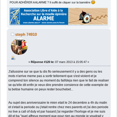
POUR ADHÉRER A ALARME ? Il suffit de cliquer sur la bannière
steph 74910
«
Réponse #120 le:
07 mars 2013 à 15:05:47 »
J'allussine sur se que tu dis flo serieusement il y a des gens ou les
mots n'arrive meme pas a sortir tellement que s'est violent et je
comprend ton silence au moment du fait!deja rien que le fait de realiser
se qu'elle dit enfin je veux dire prendre consience de cette exemple de
la betise humaine on peux rester bouchebet...
Au sujet des anniverssaire le mien etait le 24 decembre a 4h du matin
et s'etait la periode ou j'etait rentre chez mes parents et j'ai des periode
no live a call of duty et par hasard j'ai regarder l'horloge et je me suis
dit et ba "quel affreux moment que pour rien au monde je voudrait y