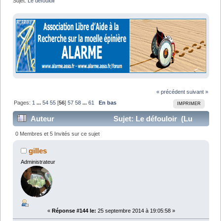
Sujet:
Le défouloir
« précédent
suivant »
Pages:
1
...
54
55
[
56
]
57
58
...
61
En bas
IMPRIMER
Auteur
Sujet: Le défouloir (Lu
1286080 fois)
0 Membres et 5 Invités sur ce sujet
gilles
Administrateur
«
Réponse #144 le:
25 septembre 2014 à 19:05:58 »