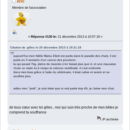
éric
Membre de l'association
«
Réponse #130 le:
21 décembre 2013 à 10:57:18 »
Citation de: gilles le 20 décembre 2013 à 19:21:18
aujourd'hui mon fidèle Matou Eliott est partis dans le paradis des chats, il est
partis en 3 semaine d'un cancer des poumons.
lui qui pesait 7kg, pleins de muscles n'en faisait plus que 4, et une mauvaise
chute ce matin lui à rompu la colonne vertébrale, il c'est endormis
dans mes bras grâce à l'aide du vétérinaire, il était calme et serein et ne
souffrira plus.
adieu mon "petit", je suis triste que tu soit partis trop tôt, je t'aime mon chat.
de tous cœur avec toi gilles , moi qui suis trés proche de mes bêtes je
comprend ta souffrance
IP archivée