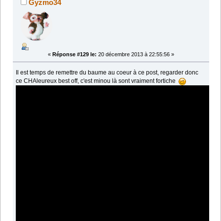
Gyzmo34
«
Réponse #129 le:
20 décembre 2013 à 22:55:56 »
Il est temps de remettre du baume au coeur à ce post, regarder donc
ce CHAleureux best off, c'est minou là sont vraiment fortiche