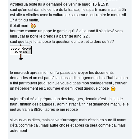
vitrolles ,la boite lui à demandé de venir le mardi 16 à 15 h,
sauf qu'on est dans le centre de la france, il est parti mardi matin à 6h
est allé à vitrolles avec la voiture de sa soeur et est rentré le mercredi
17 à 5h du matin,
il était mort
heureux comme un pape le gamin qu'il était quand il s'est levé vers
midi , car la boite le prends à partir de lundi 22 ,
sauf que la je lui ai posé la question qui tue : et tu dors ou ???
le mercredi après midi , on l'a passé à envoyer les documents
demandés et on est parti à la chasse d'un logement chez l'habitant, on
a fini par trouver jeudi soir , je vous dit pas mon soulagement , trouver
un hébergement en 1 journée et demi, c'est quelque chose
aujourd'hui c'était préparation des bagages, demain c'est : billet de
train , finition des bagages , administratif à finir et dimanche matin, je le
met au train à 8h30 , après je me repose
si vous vous dites, mais ca va s'arranger, mais c'est bien sure !!! avant
c'était comme ca , mais autre chose et après ca sera comme ca, mais
autrement