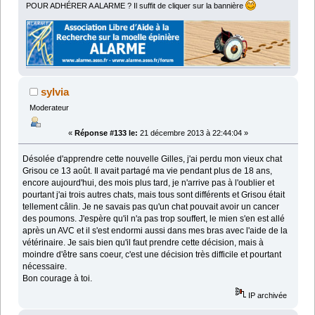
POUR ADHÉRER A ALARME ? Il suffit de cliquer sur la bannière
sylvia
Moderateur
«
Réponse #133 le:
21 décembre 2013 à 22:44:04 »
Désolée d'apprendre cette nouvelle Gilles, j'ai perdu mon vieux chat
Grisou ce 13 août. Il avait partagé ma vie pendant plus de 18 ans,
encore aujourd'hui, des mois plus tard, je n'arrive pas à l'oublier et
pourtant j'ai trois autres chats, mais tous sont différents et Grisou était
tellement câlin. Je ne savais pas qu'un chat pouvait avoir un cancer
des poumons. J'espère qu'il n'a pas trop souffert, le mien s'en est allé
après un AVC et il s'est endormi aussi dans mes bras avec l'aide de la
vétérinaire. Je sais bien qu'il faut prendre cette décision, mais à
moindre d'être sans coeur, c'est une décision très difficile et pourtant
nécessaire.
Bon courage à toi.
IP archivée