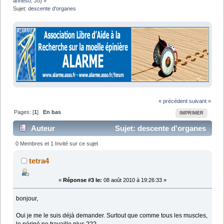
anneso
,
Jo
) »
Sujet:
descente d'organes
« précédent
suivant »
Pages: [
1
]
En bas
IMPRIMER
Auteur
Sujet: descente d'organes
(Lu 10115 fois)
0 Membres et 1 Invité sur ce sujet
tetra4
«
Réponse #3 le:
08 août 2010 à 19:26:33 »
bonjour,
Oui je me le suis déjà demander. Surtout que comme tous les muscles,