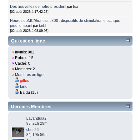
Des nouvelles de notre président
par
Isa
[02 août 2026 à 17:42:25]
NeurostepMC/Bioness L300 : dispositifs de stimulation électrique -
pied tombant
par
farid
[02 août 2026 à 08:09:06]
Qui est en ligne
Invités: 882
Robots: 15
Caché: 0
Membres: 2
Membres en ligne
:
gilles
farid
Baidu (15)
Derniers Membres
Lavandula2
93j 21h 29m
chris26
84j 19h 56m