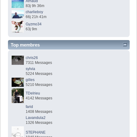
Arnaud
83j 9h 36m
charlieboy
66j 21h 41m
Gyzmo34
63j 9m
Top membres
chris26
7311 Messages
sylvia
5224 Messages
gilles
5210 Messages
TDelrieu
4142 Messages
farid
1408 Messages
Lavandula2
1326 Messages
STEPHANE