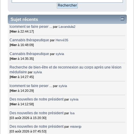
Sujet récents
lcomment se faire peser ...
par
Lavandula2
[
Hier
à 22:44:17]
Cannabis thérapeutique
par
Hervé35
[
Hier
à 16:48:09]
Cannabis thérapeutique
par
sylvia
[
Hier
à 14:35:35]
Recherche de bien-être et de reconnexion au corps après une lésion
médullaire
par
sylvia
[
Hier
à 14:27:45]
lcomment se faire peser ...
par
sylvia
[
Hier
à 14:20:29]
Des nouvelles de notre président
par
sylvia
[
Hier
à 14:12:58]
Des nouvelles de notre président
par
Isa
[03 août 2026 à 15:20:30]
Des nouvelles de notre président
par
misterjp
[03 août 2026 à 07:45:53]