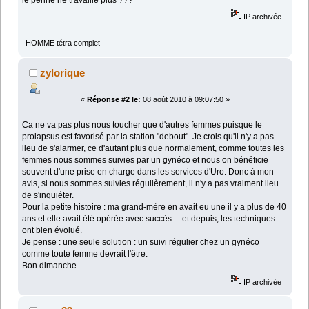
le périné ne travaille plus ???
IP archivée
HOMME tétra complet
zylorique
«
Réponse #2 le:
08 août 2010 à 09:07:50 »
Ca ne va pas plus nous toucher que d'autres femmes puisque le
prolapsus est favorisé par la station "debout". Je crois qu'il n'y a pas
lieu de s'alarmer, ce d'autant plus que normalement, comme toutes les
femmes nous sommes suivies par un gynéco et nous on bénéficie
souvent d'une prise en charge dans les services d'Uro. Donc à mon
avis, si nous sommes suivies régulièrement, il n'y a pas vraiment lieu
de s'inquiéter.
Pour la petite histoire : ma grand-mère en avait eu une il y a plus de 40
ans et elle avait été opérée avec succès.... et depuis, les techniques
ont bien évolué.
Je pense : une seule solution : un suivi régulier chez un gynéco
comme toute femme devrait l'être.
Bon dimanche.
IP archivée