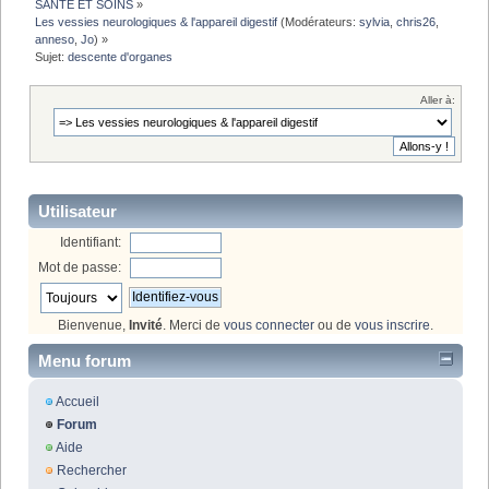
SANTE ET SOINS
»
Les vessies neurologiques & l'appareil digestif
(Modérateurs:
sylvia
,
chris26
,
anneso
,
Jo
) »
Sujet:
descente d'organes
Aller à:
Utilisateur
Identifiant:
Mot de passe:
Bienvenue,
Invité
. Merci de
vous connecter
ou de
vous inscrire
.
Menu forum
Accueil
Forum
Aide
Rechercher