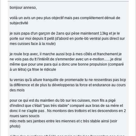
bonjour anneso,
voilà un avis un peu plus objectif mais pas complètement dénué de
subjectivité
je suis papa d'un garçon de 2ans qui pèse maintenant 13kg et je le
porte sur moi depuis tt petit (d'abord en porte-bb ventral puis direct sur
mes cuisses face à la route)
je roule bcp avec, il marche aussi bcp à mes côtés et franchement je
ne vois pas du tt l'intérêt de s'emmerder avec un e-motion.......je dirai
même que pour une para qui a donc une bonne propulsion (comparé
à un tétra) ça frise le ridicule
tu verras qu'à allure tranquille de promenade tu ne ressentiras pas bcp
la différence et de plus tu développeras ta force et endurance au cours
des mois
pour ce qui est du maintien du bb sur les cuisses, mon fils a pigé
d'instinct que c'était "pas très stable" comparé aux bras de sa mère et
donc il ne s'agite pas . Ns montons des trottoirs et les descendons en 2
roues sans soucis
milo mets ses jambes entre les miennes et c très stable ainsi (voir
photo)