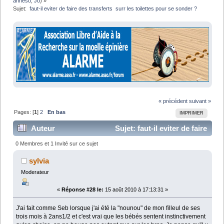
anneso
,
Jo
) »
Sujet:
 faut-il eviter de faire des transferts  surr les toilettes pour se sonder ?
« précédent
suivant »
Pages: [
1
]
2
En bas
IMPRIMER
Auteur
Sujet: faut-il eviter de faire
des transferts surr les toilettes pour se sonder ? (Lu
0 Membres et 1 Invité sur ce sujet
38936 fois)
sylvia
Moderateur
«
Réponse #28 le:
15 août 2010 à 17:13:31 »
J'ai fait comme Seb lorsque j'ai été la "nounou" de mon filleul de ses
trois mois à 2ans1/2 et c'est vrai que les bébés sentent instinctivement