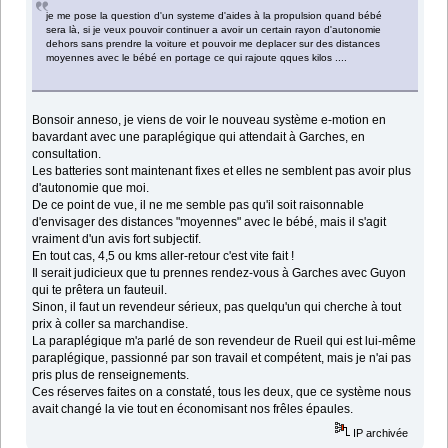
je me pose la question d'un systeme d'aides à la propulsion quand bébé
sera là, si je veux pouvoir continuer a avoir un certain rayon d'autonomie
dehors sans prendre la voiture et pouvoir me deplacer sur des distances
moyennes avec le bébé en portage ce qui rajoute qques kilos ....
Bonsoir anneso, je viens de voir le nouveau système e-motion en
bavardant avec une paraplégique qui attendait à Garches, en
consultation.
Les batteries sont maintenant fixes et elles ne semblent pas avoir plus
d'autonomie que moi.
De ce point de vue, il ne me semble pas qu'il soit raisonnable
d'envisager des distances "moyennes" avec le bébé, mais il s'agit
vraiment d'un avis fort subjectif.
En tout cas, 4,5 ou kms aller-retour c'est vite fait !
Il serait judicieux que tu prennes rendez-vous à Garches avec Guyon
qui te prêtera un fauteuil.
Sinon, il faut un revendeur sérieux, pas quelqu'un qui cherche à tout
prix à coller sa marchandise.
La paraplégique m'a parlé de son revendeur de Rueil qui est lui-même
paraplégique, passionné par son travail et compétent, mais je n'ai pas
pris plus de renseignements.
Ces réserves faites on a constaté, tous les deux, que ce système nous
avait changé la vie tout en économisant nos frêles épaules.
IP archivée