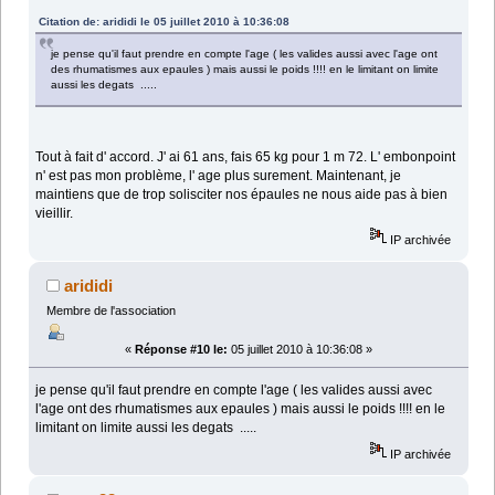
Citation de: arididi le 05 juillet 2010 à 10:36:08
je pense qu'il faut prendre en compte l'age ( les valides aussi avec l'age ont
des rhumatismes aux epaules ) mais aussi le poids !!!! en le limitant on limite
aussi les degats .....
Tout à fait d' accord. J' ai 61 ans, fais 65 kg pour 1 m 72. L' embonpoint
n' est pas mon problème, l' age plus surement. Maintenant, je
maintiens que de trop solisciter nos épaules ne nous aide pas à bien
vieillir.
IP archivée
arididi
Membre de l'association
«
Réponse #10 le:
05 juillet 2010 à 10:36:08 »
je pense qu'il faut prendre en compte l'age ( les valides aussi avec
l'age ont des rhumatismes aux epaules ) mais aussi le poids !!!! en le
limitant on limite aussi les degats .....
IP archivée