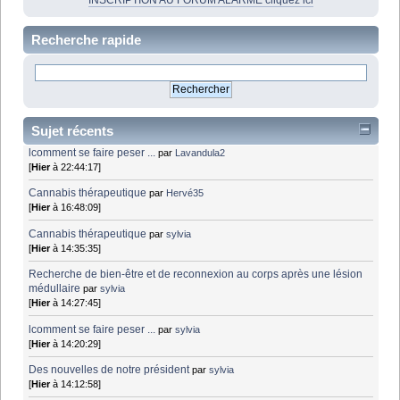
INSCRIPTION AU FORUM ALARME cliquez ici
Recherche rapide
Sujet récents
lcomment se faire peser ...
par
Lavandula2
[
Hier
à 22:44:17]
Cannabis thérapeutique
par
Hervé35
[
Hier
à 16:48:09]
Cannabis thérapeutique
par
sylvia
[
Hier
à 14:35:35]
Recherche de bien-être et de reconnexion au corps après une lésion
médullaire
par
sylvia
[
Hier
à 14:27:45]
lcomment se faire peser ...
par
sylvia
[
Hier
à 14:20:29]
Des nouvelles de notre président
par
sylvia
[
Hier
à 14:12:58]