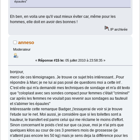
épaules"
Eh ben, en voila une qu'il vaut mieux éviter car, même pour les
hommes, elle doit en avoir des bonnes !
IP archivée
anneso
Moderateur
«
Réponse #15 le:
05 juillet 2010 à 23:58:35 »
bonjour,
merci de ces témoignages. Je trouve ce sujet très intéressant...Pour
répondre à Marc je ne lui ai pas posé de questions moi a cette inf .
C'est elle qui m'a demandé mes techniques de sondage et m'a dit texto
que "coloplast avec ses sondes compact pour femmes c'était "criminel"
car après les femmes ne voulait pas revenir aux sondages au fauteuil
et s'abimer les épaules"
Intéressante cette remarque Badger, j'essayerai de voir si je trouve
l'etude sur le net. Moi aussi, je considère que si les toilettes sont a
hauteur, le transfert est parmi celui qui me réclame le moins d'effort.
Sinon concernant le poids c'est sur que ca joue, moi je n'ai pris que
quelques kilos au cour de ces 3 premiers mois de grossesse (je
n'atteint pas encore les 50 kg) mais je sens deja la différence pour les