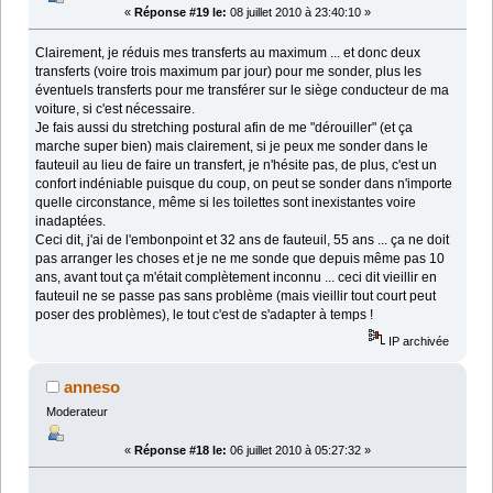
«
Réponse #19 le:
08 juillet 2010 à 23:40:10 »
Clairement, je réduis mes transferts au maximum ... et donc deux
transferts (voire trois maximum par jour) pour me sonder, plus les
éventuels transferts pour me transférer sur le siège conducteur de ma
voiture, si c'est nécessaire.
Je fais aussi du stretching postural afin de me "dérouiller" (et ça
marche super bien) mais clairement, si je peux me sonder dans le
fauteuil au lieu de faire un transfert, je n'hésite pas, de plus, c'est un
confort indéniable puisque du coup, on peut se sonder dans n'importe
quelle circonstance, même si les toilettes sont inexistantes voire
inadaptées.
Ceci dit, j'ai de l'embonpoint et 32 ans de fauteuil, 55 ans ... ça ne doit
pas arranger les choses et je ne me sonde que depuis même pas 10
ans, avant tout ça m'était complètement inconnu ... ceci dit vieillir en
fauteuil ne se passe pas sans problème (mais vieillir tout court peut
poser des problèmes), le tout c'est de s'adapter à temps !
IP archivée
anneso
Moderateur
«
Réponse #18 le:
06 juillet 2010 à 05:27:32 »