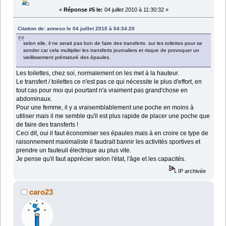
«
Réponse #5 le:
04 juillet 2010 à 11:30:32 »
Citation de: anneso le 04 juillet 2010 à 04:34:20
selon elle, il ne serait pas bon de faire des transferts sur les toilettes pour se
sonder car cela multiplier les transferts journaliers et risque de provoquer un
vieillissement prématuré des épaules.
Les toilettes, chez soi, normalement on les met à la hauteur.
Le transfert / toilettes ce n'est pas ce qui nécessite le plus d'effort, en
tout cas pour moi qui pourtant n'a vraiment pas grand'chose en
abdominaux.
Pour une femme, il y a vraisemblablement une poche en moins à
utiliser mais il me semble qu'il est plus rapide de placer une poche que
de faire des transferts !
Ceci dit, oui il faut économiser ses épaules mais à en croire ce type de
raisonnement maximaliste il faudrait bannir les activités sportives et
prendre un fauteuil électrique au plus vite.
Je pense qu'il faut apprécier selon l'état, l'âge et les capacités.
IP archivée
caro23