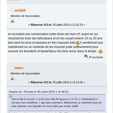
arididi
Membre de l'association
«
Réponse #13 le:
05 juillet 2010 à 21:52:33 »
en ecoutant une conversation entre kines de mon crf :avant on sur
musclait les bras des tetras/para et on les voyait revenir 10 ou 20 ans
plus tard les bras et epaules en tres mauvais etat
il semblerait que
maintenant on se contente de les muscler juste suffisamment pour
assurer les transferts et basta!!!pour les faire durer dans le temps .
IP archivée
marc
Membre de l'association
«
Réponse #12 le:
05 juillet 2010 à 13:14:35 »
Citation de: JClaude le 05 juillet 2010 à 12:46:53
Tout à fait d' accord. J' ai 61 ans, fais 65 kg pour 1 m 72. L' embonpoint n'
est pas mon problème, l' age plus surement. Maintenant, je maintiens que de
trop solisciter nos épaules ne nous aide pas à bien vieillir.