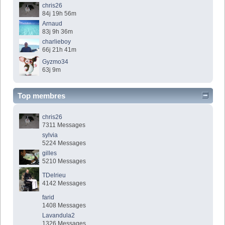
chris26
84j 19h 56m
Arnaud
83j 9h 36m
charlieboy
66j 21h 41m
Gyzmo34
63j 9m
Top membres
chris26
7311 Messages
sylvia
5224 Messages
gilles
5210 Messages
TDelrieu
4142 Messages
farid
1408 Messages
Lavandula2
1326 Messages