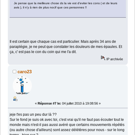
Je pense que la meilleure chose ds la vie est d'eviter les cons ( et de leurs
avis ), il n'y à rien de plus nocif que ces personnes !!
Il est certain que chaque cas est particulier. Mais après 34 ans de
paraplégie, je ne peut que constater les douleurs de mes épaules. Et
ça, c' est pas le con du coin qui me l'a dit.
IP archivée
caro23
«
Réponse #7 le:
04 juillet 2010 à 19:08:56 »
jeje t'es pas un peu dur là ??
Sur le fond je suis ok avec toi, c'est vrai qu'il ne faut pas écouter tout le
monde mais n'est-il pas aussi avéré que certains mouvements répétés
(ou autre chose d'ailleurs) sont assez délétères pour nous - sur le long
terme - bien sur ?