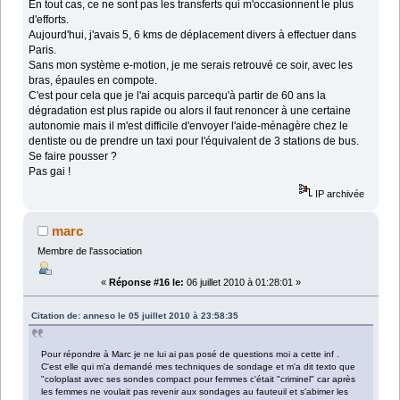
En tout cas, ce ne sont pas les transferts qui m'occasionnent le plus
d'efforts.
Aujourd'hui, j'avais 5, 6 kms de déplacement divers à effectuer dans
Paris.
Sans mon système e-motion, je me serais retrouvé ce soir, avec les
bras, épaules en compote.
C'est pour cela que je l'ai acquis parcequ'à partir de 60 ans la
dégradation est plus rapide ou alors il faut renoncer à une certaine
autonomie mais il m'est difficile d'envoyer l'aide-ménagère chez le
dentiste ou de prendre un taxi pour l'équivalent de 3 stations de bus.
Se faire pousser ?
Pas gai !
IP archivée
marc
Membre de l'association
«
Réponse #16 le:
06 juillet 2010 à 01:28:01 »
Citation de: anneso le 05 juillet 2010 à 23:58:35
Pour répondre à Marc je ne lui ai pas posé de questions moi a cette inf .
C'est elle qui m'a demandé mes techniques de sondage et m'a dit texto que
"coloplast avec ses sondes compact pour femmes c'était "criminel" car après
les femmes ne voulait pas revenir aux sondages au fauteuil et s'abimer les