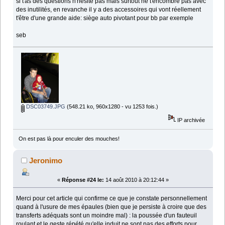
si t'as des questions n'hésite pas mais surtout ne t'encombre pas avec
des inutilités, en revanche il y a des accessoires qui vont réellement
t'être d'une grande aide: siège auto pivotant pour bb par exemple
seb
DSC03749.JPG
(548.21 ko, 960x1280 - vu 1253 fois.)
IP archivée
On est pas là pour enculer des mouches!
Jeronimo
«
Réponse #24 le:
14 août 2010 à 20:12:44 »
Merci pour cet article qui confirme ce que je constate personnellement
quand à l'usure de mes épaules (bien que je persiste à croire que des
transferts adéquats sont un moindre mal) : la poussée d'un fauteuil
roulant et le geste répété qu'elle induit ne sont pas des efforts pour