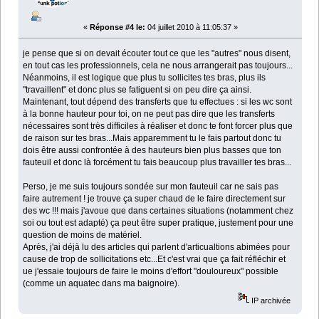
«
Réponse #4 le:
04 juillet 2010 à 11:05:37 »
je pense que si on devait écouter tout ce que les "autres" nous disent,
en tout cas les professionnels, cela ne nous arrangerait pas toujours...
Néanmoins, il est logique que plus tu sollicites tes bras, plus ils
"travaillent" et donc plus se fatiguent si on peu dire ça ainsi.
Maintenant, tout dépend des transferts que tu effectues : si les wc sont
à la bonne hauteur pour toi, on ne peut pas dire que les transferts
nécessaires sont très difficiles à réaliser et donc te font forcer plus que
de raison sur tes bras...Mais apparemment tu le fais partout donc tu
dois être aussi confrontée à des hauteurs bien plus basses que ton
fauteuil et donc là forcément tu fais beaucoup plus travailler tes bras...
Perso, je me suis toujours sondée sur mon fauteuil car ne sais pas
faire autrement ! je trouve ça super chaud de le faire directement sur
des wc !!! mais j'avoue que dans certaines situations (notamment chez
soi ou tout est adapté) ça peut être super pratique, justement pour une
question de moins de matériel.
Après, j'ai déjà lu des articles qui parlent d'articualtions abimées pour
cause de trop de sollicitations etc...Et c'est vrai que ça fait réfléchir et
ue j'essaie toujours de faire le moins d'effort "douloureux" possible
(comme un aquatec dans ma baignoire).
IP archivée