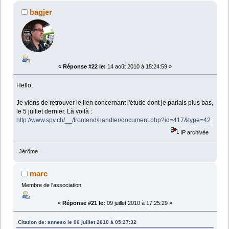
bagjer
«
Réponse #22 le:
14 août 2010 à 15:24:59 »
Hello,
Je viens de retrouver le lien concernant l'étude dont je parlais plus bas,
le 5 juillet dernier. Là voilà :
http://www.spv.ch/__/frontend/handler/document.php?id=417&type=42
IP archivée
Jérôme
marc
Membre de l'association
«
Réponse #21 le:
09 juillet 2010 à 17:25:29 »
Citation de: anneso le 06 juillet 2010 à 05:27:32