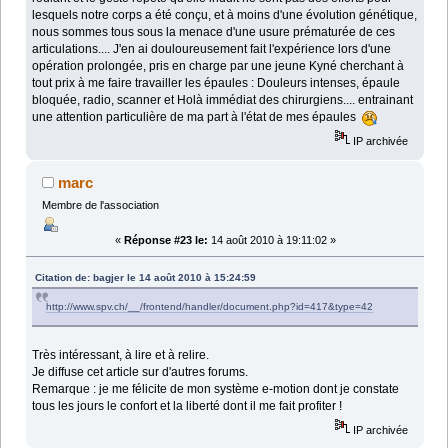
lesquels notre corps a été conçu, et à moins d'une évolution génétique,
nous sommes tous sous la menace d'une usure prématurée de ces
articulations.... J'en ai douloureusement fait l'expérience lors d'une
opération prolongée, pris en charge par une jeune Kyné cherchant à
tout prix à me faire travailler les épaules : Douleurs intenses, épaule
bloquée, radio, scanner et Holà immédiat des chirurgiens.... entrainant
une attention particulière de ma part à l'état de mes épaules
IP archivée
marc
Membre de l'association
«
Réponse #23 le:
14 août 2010 à 19:11:02 »
Citation de: bagjer le 14 août 2010 à 15:24:59
http://www.spv.ch/__/frontend/handler/document.php?id=417&type=42
Très intéressant, à lire et à relire.
Je diffuse cet article sur d'autres forums.
Remarque : je me félicite de mon système e-motion dont je constate
tous les jours le confort et la liberté dont il me fait profiter !
IP archivée