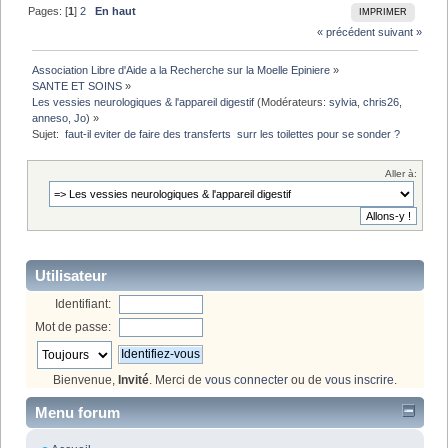
Pages: [
1
]
2
En haut
IMPRIMER
« précédent
suivant »
Association Libre d'Aide a la Recherche sur la Moelle Epiniere
»
SANTE ET SOINS
»
Les vessies neurologiques & l'appareil digestif
(Modérateurs:
sylvia
,
chris26
,
anneso
,
Jo
) »
Sujet:
 faut-il eviter de faire des transferts  surr les toilettes pour se sonder ?
Aller à:
Utilisateur
Identifiant:
Mot de passe:
Bienvenue,
Invité
. Merci de
vous connecter
ou de
vous inscrire
.
Menu forum