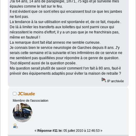
J'ai 64 ans, 14 ans de paraplégie, 1m71, 75 kgs et je surveille mes
épaules comme le lait sur le feu.
Il est évident que ce sont elles qui encaissent tout ce que les jambes
ne font pas.
La tendance à la sur-utilisation est spontanée et, de ce fait, risquée.
De là à limiter les transferts aux toilettes qui sont parmi ceux qui
nécessitent le moins d'effort, il y a un pas que je ne franchirais pas,
même en fauteuil !
La remarque dont fait état anneso me semble curieuse.
Je connais bien le service neurologie de Garches depuis 8 ans. J'y
serais cette semaine et la suivante et les infirmières de ce service ne
me semblent pas qualifiées pour répondre à ce genre de question.
Tout dépend aussi de la question posée.
Ma question serait plutôt de savoir comment l'on fait à 80 ans, faut-il
prévoir des équipements adaptés pour éviter la maison de retraite ?
IP archivée
JClaude
Membre de l'association
«
Réponse #11 le:
05 juillet 2010 à 12:46:53 »