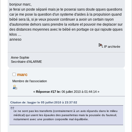
bonjour marc,
je ferai un poste séparé mais je te poserai sans doute qques questions
car je me pose la question d'un systeme d'aides à la propulsion quand
bébé sera là, si je veux pouvoir continuer a avoir un certain rayon
d'autonomie dehors sans prendre la voiture et pouvoir me deplacer sur
des distances moyennes avec le bébé en portage ce qui rajoute qques
kilos ....
anneso
IP archivée
Anne-Sophie
Secrétaire d'ALARME
marc
Membre de l'association
«
Réponse #17 le:
06 juillet 2010 à 01:44:14 »
Citation de: bagjer le 05 juillet 2010 à 23:37:02
ce ne sont pas les transferts (contrairement à un avis répandu dans le milieu
médical) qui usent les épaules des paras/tetras mais la poussée du fauteuil,
notamment avec une position corporelle mal équilibrée.