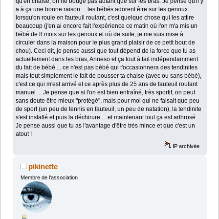
qu'en chaise, on ne bouge pas autant que sur les bras. Je pense qu'il y
a à ça une bonne raison ... les bébés adorent être sur les genoux
lorsqu'on roule en fauteuil roulant, c'est quelque chose qui les attire
beaucoup (j'en ai encore fait l'expérience ce matin où l'on m'a mis un
bébé de 8 mois sur les genoux et où de suite, je me suis mise à
circuler dans la maison pour le plus grand plaisir de ce petit bout de
chou). Ceci dit, je pense aussi que tout dépend de la force que tu as
actuellement dans les bras, Anneso et ça tout à fait indépendamment
du fait de bébé ... ce n'est pas bébé qui t'occasionnera des tendinites
mais tout simplement le fait de pousser ta chaise (avec ou sans bébé),
c'est ce qui m'est arrivé et ce après plus de 25 ans de fauteuil roulant
manuel ... Je pense que si l'on est bien entraîné, très sportif, on peut
sans doute être mieux "protégé", mais pour moi qui ne faisait que peu
de sport (un peu de tennis en fauteuil, un peu de natation), la tendinite
s'est installé et puis la déchirure ... et maintenant tout ça est arthrosé.
Je pense aussi que tu as l'avantage d'être très mince et que c'est un
atout !
IP archivée
pikinette
Membre de l'association