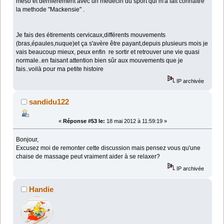
méso et dernièrement avec un medecin du sport qui m'a fait connaître
la methode "Mackensie" .
Je fais des étirements cervicaux,différents mouvements
(bras,épaules,nuque)et ça s'avère être payant,depuis plusieurs mois je
vais beaucoup mieux, peux enfin re sortir et retrouver une vie quasi
normale..en faisant attention bien sûr aux mouvements que je
fais..voilà pour ma petite histoire
IP archivée
sandidu122
«
Réponse #53 le:
18 mai 2012 à 11:59:19 »
Bonjour,
Excusez moi de remonter cette discussion mais pensez vous qu'une
chaise de massage peut vraiment aider à se relaxer?
IP archivée
Handie