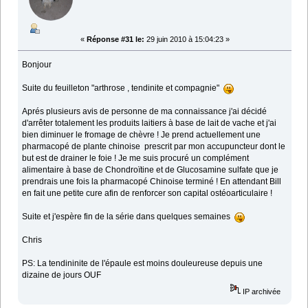
«
Réponse #31 le:
29 juin 2010 à 15:04:23 »
Bonjour
Suite du feuilleton "arthrose , tendinite et compagnie"
Aprés plusieurs avis de personne de ma connaissance j'ai décidé
d'arrêter totalement les produits laitiers à base de lait de vache et j'ai
bien diminuer le fromage de chèvre ! Je prend actuellement une
pharmacopé de plante chinoise prescrit par mon accupuncteur dont le
but est de drainer le foie ! Je me suis procuré un complément
alimentaire à base de Chondroïtine et de Glucosamine sulfate que je
prendrais une fois la pharmacopé Chinoise terminé ! En attendant Bill
en fait une petite cure afin de renforcer son capital ostéoarticulaire !
Suite et j'espère fin de la série dans quelques semaines
Chris
PS: La tendininite de l'épaule est moins douleureuse depuis une
dizaine de jours OUF
IP archivée