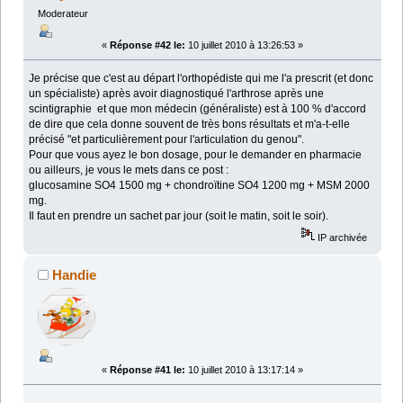
Moderateur
«
Réponse #42 le:
10 juillet 2010 à 13:26:53 »
Je précise que c'est au départ l'orthopédiste qui me l'a prescrit (et donc
un spécialiste) après avoir diagnostiqué l'arthrose après une
scintigraphie et que mon médecin (généraliste) est à 100 % d'accord
de dire que cela donne souvent de très bons résultats et m'a-t-elle
précisé "et particulièrement pour l'articulation du genou".
Pour que vous ayez le bon dosage, pour le demander en pharmacie
ou ailleurs, je vous le mets dans ce post :
glucosamine SO4 1500 mg + chondroïtine SO4 1200 mg + MSM 2000
mg.
Il faut en prendre un sachet par jour (soit le matin, soit le soir).
IP archivée
Handie
«
Réponse #41 le:
10 juillet 2010 à 13:17:14 »