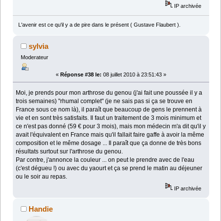
IP archivée
L'avenir est ce qu'il y a de pire dans le présent ( Gustave Flaubert ).
sylvia
Moderateur
«
Réponse #38 le:
08 juillet 2010 à 23:51:43 »
Moi, je prends pour mon arthrose du genou (j'ai fait une poussée il y a
trois semaines) "rhumal complet" (je ne sais pas si ça se trouve en
France sous ce nom là), il paraît que beaucoup de gens le prennent à
vie et en sont très satisfaits. Il faut un traitement de 3 mois minimum et
ce n'est pas donné (59 € pour 3 mois), mais mon médecin m'a dit qu'il y
avait l'équivalent en France mais qu'il fallait faire gaffe à avoir la même
composition et le même dosage ... Il paraît que ça donne de très bons
résultats surtout sur l'arthrose du genou.
Par contre, j'annonce la couleur ... on peut le prendre avec de l'eau
(c'est dégueu !) ou avec du yaourt et ça se prend le matin au déjeuner
ou le soir au repas.
IP archivée
Handie