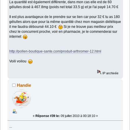
La quantité est également différente, dans mon cas elle est de 60
gélulles dosé à 467.8mg (poids net total 33.5 g) et je l'ai payé 14.70 €
Il est plus avantageux de le prendre sur se lien car pour 32 € tu as 180
gélulles alors que pour la même quantité chez mon magasin diététique
il me faudra déboursé 44.10 €
Si je ne trouve pas meilleur prix
chez le concurrent proche, voir en pharmacie, je le commenderai sur
internet
http://pollen-boutique-sante.com/produit-arthromer-12.html
Voili voilou
IP archivée
Handie
«
Réponse #39 le:
09 juillet 2010 à 00:18:10 »
...