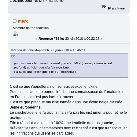
crochets pour ! le MTP m'a suffit.
IP archivée
marc
Membre de l'association
«
Réponse #33 le:
30 juin 2010 à 00:22:27 »
Citation de: christophe1 le 29 juin 2010 à 18:45:11
pour moi mes tendinites passent grace au MTP (massage transversal
profond) et froid que m'a fait mon kiné.
il a aussi une technique dite du "crochetage".
C'est ce que j'appellerais un sérieux et excellent kiné.
Pour cela il faut une bonne, très bonne connaissance de l'anatomie et,
en France, ce n'est pas facile à trouver.
C'est ce que pratique ma kiné formée dans une école belge classée
3ème européenne.
Le crochetage, elle l'a appris mais n'a pas les instruments pour et ne le
pratique pas.
Elle a réussi à me traiter à 100% une tendinite du bras gauche,
m'évitant les anti-inflammatoires dont l'efficacité n'est que transitoire, et
les infiltrations qui usent les cartilages.