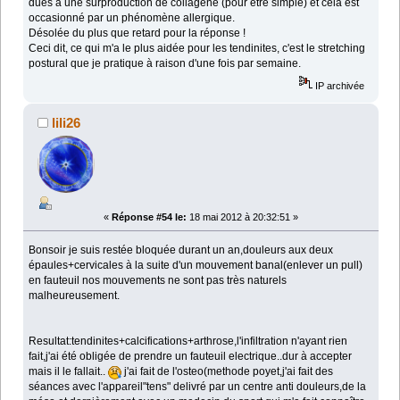
dues à une surproduction de collagène (pour être simple) et cela est
occasionné par un phénomène allergique.
Désolée du plus que retard pour la réponse !
Ceci dit, ce qui m'a le plus aidée pour les tendinites, c'est le stretching
postural que je pratique à raison d'une fois par semaine.
IP archivée
lili26
«
Réponse #54 le:
18 mai 2012 à 20:32:51 »
Bonsoir je suis restée bloquée durant un an,douleurs aux deux
épaules+cervicales à la suite d'un mouvement banal(enlever un pull)
en fauteuil nos mouvements ne sont pas très naturels
malheureusement.
Resultat:tendinites+calcifications+arthrose,l'infiltration n'ayant rien
fait,j'ai été obligée de prendre un fauteuil electrique..dur à accepter
mais il le fallait..
j'ai fait de l'osteo(methode poyet,j'ai fait des
séances avec l'appareil"tens" delivré par un centre anti douleurs,de la