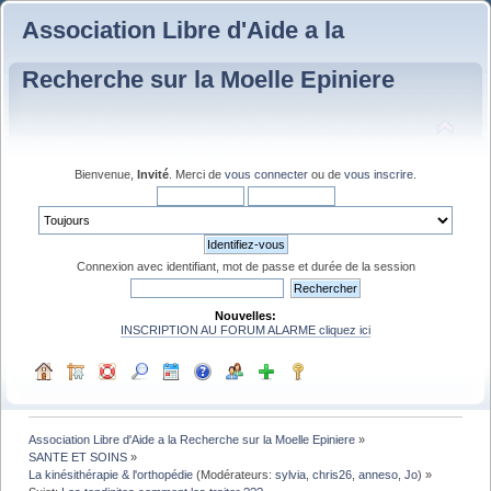
Association Libre d'Aide a la
Recherche sur la Moelle Epiniere
Bienvenue,
Invité
. Merci de
vous connecter
ou de
vous inscrire
.
Connexion avec identifiant, mot de passe et durée de la session
Nouvelles:
INSCRIPTION AU FORUM ALARME cliquez ici
Association Libre d'Aide a la Recherche sur la Moelle Epiniere
»
SANTE ET SOINS
»
La kinésithérapie & l'orthopédie
(Modérateurs:
sylvia
,
chris26
,
anneso
,
Jo
) »