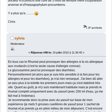
docteur m'a prescrit une cure de 3 mois de teinture mére d'Equisetum
arvense et d'Harpagophytum procumbens.
Y a plus qu'a ..........
Chris
IP archivée
sylvia
Moderateur
«
Réponse #48 le:
19 juillet 2010 à 11:36:45 »
En tous cas le Rhumal peut provoquer des allergies si tu es allergique
aux crustacés (c'est la seule cause d'allergie connue).
Le glucosamine peut lui provoquer des diarrhées.
Personnellement (et alors que je suis très sensible à la fois pour les
allergies et pour les diarrhées), je n'ai rien remarqué. J'ai bien dû aller
un peu plus à la toilette les premiers jours mais ça s'est stabilisé très
vite. Quant au goût, je m'y suis maintenant habituée mais je prends le
rhumal complet uniquement avec du yaourt (avec 200 ml d'eau, ça me
fait mal à l'estomac).
Je recommande donc la prise avec du yaourt sur base de mon
expérience (je mets 5 grosses cueillères de yaourt pour 1 sachet de
rhumal et je prends ça en plein milieu de mon déjeuner). C'est encore