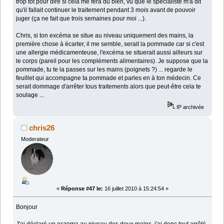
trop tôt pour dire si cela me fera du bien, vu que le spécialiste m'a dit
qu'il fallait continuer le traitement pendant 3 mois avant de pouvoir
juger (ça ne fait que trois semaines pour moi ...).
Chris, si ton excéma se situe au niveau uniquement des mains, la
première chose à écarter, il me semble, serait la pommade car si c'est
une allergie médicamenteuse, l'excéma se situerait aussi ailleurs sur
le corps (pareil pour les compléments alimentaires). Je suppose que la
pommade, tu te la passes sur les mains (poignets ?) ... regarde le
feuillet qui accompagne ta pommade et parles en à ton médecin. Ce
serait dommage d'arrêter tous traitements alors que peut-être cela te
soulage ...
IP archivée
chris26
Moderateur
«
Réponse #47 le:
16 juillet 2010 à 15:24:54 »
Bonjour