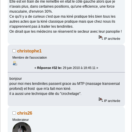
Elle est en train de me remettre en état le côté gauche alors que je
n'avais plus, dans certaines positions, qu'une efficience, une force
musculaire, d'environ 30%.
Ce qu'il y a de curieux c'est que ma kiné pratique très bien tous les
autres actes que la kiné classique pratique mais que chez nous ils
n'apprennent pas à traiter les tendinites.
On dirait que les médecins se réservent le secteur avec leur panoplie !
IP archivée
christophe1
Membre de l'association
«
Réponse #32 le:
29 juin 2010 à 18:45:11 »
bonjour
pour moi mes tendinites passent grace au MTP (massage transversal
profond) et froid que m'a fait mon kiné.
il a aussi une technique dite du "crochetage".
IP archivée
chris26
Moderateur