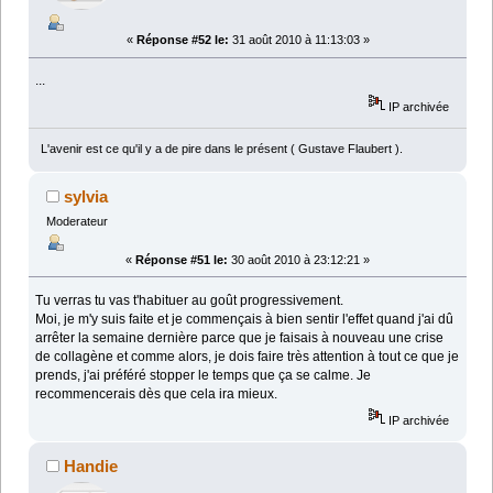
«
Réponse #52 le:
31 août 2010 à 11:13:03 »
...
IP archivée
L'avenir est ce qu'il y a de pire dans le présent ( Gustave Flaubert ).
sylvia
Moderateur
«
Réponse #51 le:
30 août 2010 à 23:12:21 »
Tu verras tu vas t'habituer au goût progressivement.
Moi, je m'y suis faite et je commençais à bien sentir l'effet quand j'ai dû
arrêter la semaine dernière parce que je faisais à nouveau une crise
de collagène et comme alors, je dois faire très attention à tout ce que je
prends, j'ai préféré stopper le temps que ça se calme. Je
recommencerais dès que cela ira mieux.
IP archivée
Handie