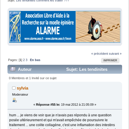
Sujet:
Les tendinites comment les traiter ???
« précédent
suivant »
Pages: [
1
]
2
3
En bas
IMPRIMER
Auteur
Sujet: Les tendinites
comment les traiter ??? (Lu 64991 fois)
0 Membres et 1 Invité sur ce sujet
sylvia
Moderateur
«
Réponse #55 le:
19 mai 2012 à 21:05:09 »
hum ... je viens de voir que je n'avais pas répondu à une question
posée ultérieurement et qui m'avait empêchée de poursuivre le
traitement ... une colite collagène, c'est une inflamation des intestins