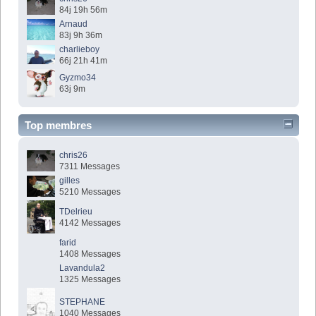
84j 19h 56m
Arnaud
83j 9h 36m
charlieboy
66j 21h 41m
Gyzmo34
63j 9m
Top membres
chris26
7311 Messages
gilles
5210 Messages
TDelrieu
4142 Messages
farid
1408 Messages
Lavandula2
1325 Messages
STEPHANE
1040 Messages