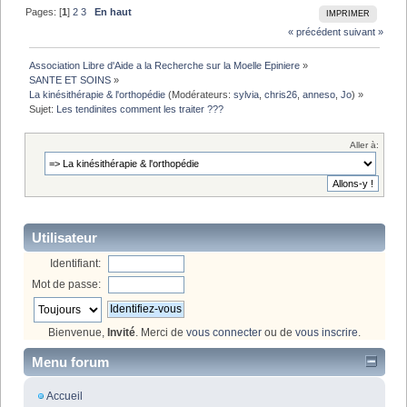
Pages: [
1
]
2
3
En haut
IMPRIMER
« précédent
suivant »
Association Libre d'Aide a la Recherche sur la Moelle Epiniere
»
SANTE ET SOINS
»
La kinésithérapie & l'orthopédie
(Modérateurs:
sylvia
,
chris26
,
anneso
,
Jo
) »
Sujet:
Les tendinites comment les traiter ???
Aller à:
Utilisateur
Identifiant:
Mot de passe:
Bienvenue,
Invité
. Merci de
vous connecter
ou de
vous inscrire
.
Menu forum
Accueil