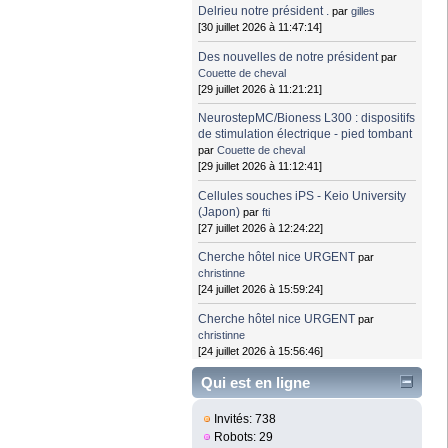
Delrieu notre président .
par
gilles
[30 juillet 2026 à 11:47:14]
Des nouvelles de notre président
par
Couette de cheval
[29 juillet 2026 à 11:21:21]
NeurostepMC/Bioness L300 : dispositifs
de stimulation électrique - pied tombant
par
Couette de cheval
[29 juillet 2026 à 11:12:41]
Cellules souches iPS - Keio University
(Japon)
par
fti
[27 juillet 2026 à 12:24:22]
Cherche hôtel nice URGENT
par
christinne
[24 juillet 2026 à 15:59:24]
Cherche hôtel nice URGENT
par
christinne
[24 juillet 2026 à 15:56:46]
Qui est en ligne
Invités: 738
Robots: 29