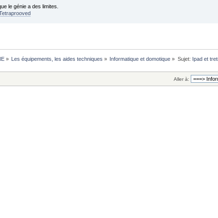
que le génie a des limites.
Tetraprooved
NE
»
Les équipements, les aides techniques
»
Informatique et domotique
»
Sujet:
Ipad et tre
Aller à: