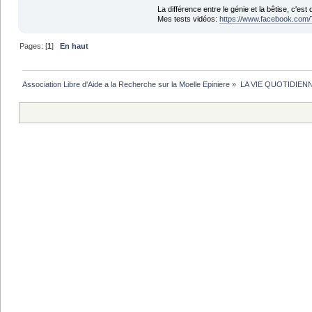
La différence entre le génie et la bêtise, c'est 
Mes tests vidéos:
https://www.facebook.com/
Pages: [
1
]
En haut
Association Libre d'Aide a la Recherche sur la Moelle Epiniere
»
LA VIE QUOTIDIEN