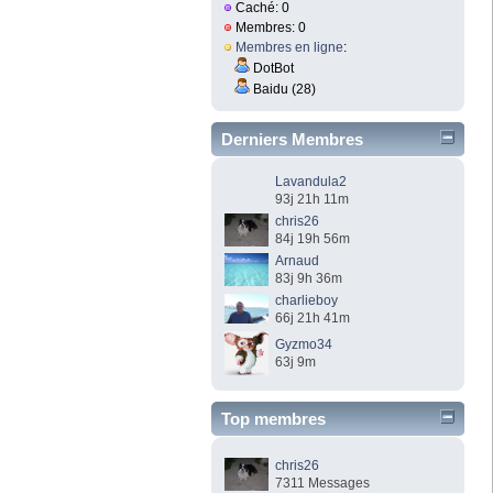
Caché: 0
Membres: 0
Membres en ligne
:
DotBot
Baidu (28)
Derniers Membres
Lavandula2
93j 21h 11m
chris26
84j 19h 56m
Arnaud
83j 9h 36m
charlieboy
66j 21h 41m
Gyzmo34
63j 9m
Top membres
chris26
7311 Messages