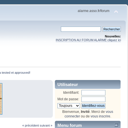
alarme.asso.fr/forum
Nouvelles:
INSCRIPTION AU FORUM ALARME cliquez ici
ra tested et approuved!
Utilisateur
Identifiant:
Mot de passe:
Bienvenue,
Invité
. Merci de
vous
connecter
ou de
vous inscrire
.
Menu forum
« précédent
suivant »