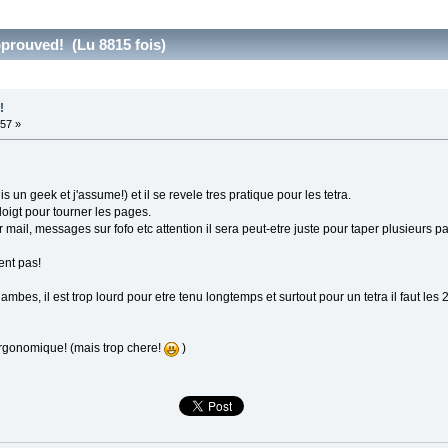
approuved! (Lu 8815 fois)
!
:57 »
 un geek et j'assume!) et il se revele tres pratique pour les tetra.
 doigt pour tourner les pages.
er mail, messages sur fofo etc attention il sera peut-etre juste pour taper plusieurs p
ent pas!
ambes, il est trop lourd pour etre tenu longtemps et surtout pour un tetra il faut les 
ergonomique! (mais trop chere!
)