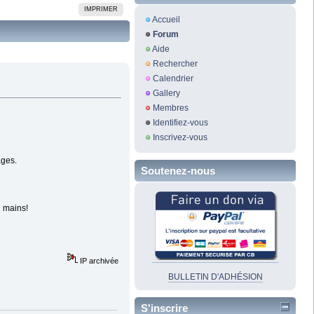
IMPRIMER
Accueil
Forum
Aide
Rechercher
Calendrier
Gallery
Membres
Identifiez-vous
Inscrivez-vous
ages.
Soutenez-nous
2 mains!
IP archivée
BULLETIN D'ADHÉSION
S'inscrire