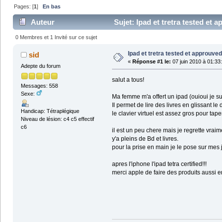
Pages: [
1
]
En bas
Auteur
Sujet: Ipad et tretra tested et 
0 Membres et 1 Invité sur ce sujet
Ipad et tretra tested et approuved
sid
«
Réponse #1 le:
07 juin 2010 à 01:33
Adepte du forum
salut a tous!
Messages: 558
Sexe:
Ma femme m'a offert un ipad (ouioui je suis
Il permet de lire des livres en glissant le
Handicap: Tétraplégique
le clavier virtuel est assez gros pour tap
Niveau de lésion: c4 c5 effectif
c6
il est un peu chere mais je regrette vraim
y'a pleins de Bd et livres.
pour la prise en main je le pose sur mes j
apres l'iphone l'ipad tetra certified!!!
merci apple de faire des produits aussi 