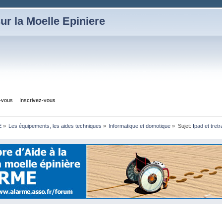
ur la Moelle Epiniere
z-vous
Inscrivez-vous
E
»
Les équipements, les aides techniques
»
Informatique et domotique
»
Sujet:
Ipad et tret