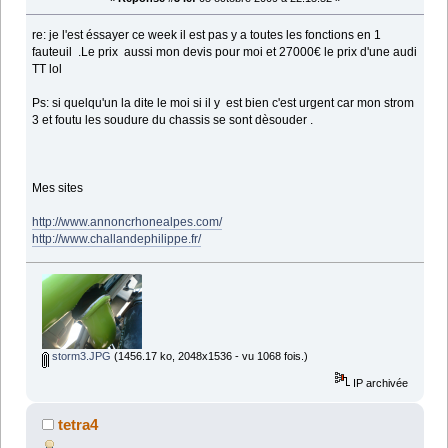
re: je l'est éssayer ce week il est pas y a toutes les fonctions en 1
fauteuil .Le prix aussi mon devis pour moi et 27000€ le prix d'une audi
TT lol
Ps: si quelqu'un la dite le moi si il y est bien c'est urgent car mon strom
3 et foutu les soudure du chassis se sont dèsouder .
Mes sites
http://www.annoncrhonealpes.com/
http://www.challandephilippe.fr/
storm3.JPG
(1456.17 ko, 2048x1536 - vu 1068 fois.)
IP archivée
tetra4