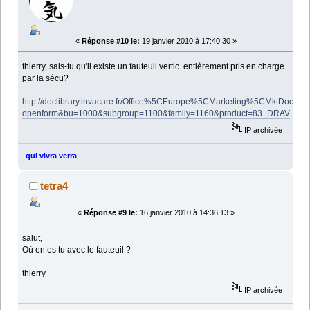
«
Réponse #10 le:
19 janvier 2010 à 17:40:30 »
thierry, sais-tu qu'il existe un fauteuil vertic entièrement pris en charge
par la sécu?
http://doclibrary.invacare.fr/Office%5CEurope%5CMarketing%5CMktDocFR.
openform&bu=1000&subgroup=1100&family=1160&product=83_DRAV
IP archivée
qui vivra verra
tetra4
«
Réponse #9 le:
16 janvier 2010 à 14:36:13 »
salut,
Où en es tu avec le fauteuil ?
thierry
IP archivée