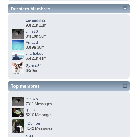
Derniers Membres
Lavandula2
93j 21h 11m
chris26
84j 19h 56m
Arnaud
83j 9h 36m
charlieboy
66j 21h 41m
Gyzmo34
63j 9m
Top membres
chris26
7311 Messages
gilles
5210 Messages
TDelrieu
4142 Messages