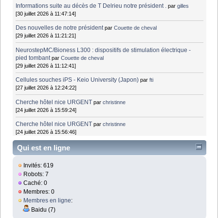
Informations suite au décès de T Delrieu notre président .
par
gilles
[30 juillet 2026 à 11:47:14]
Des nouvelles de notre président
par
Couette de cheval
[29 juillet 2026 à 11:21:21]
NeurostepMC/Bioness L300 : dispositifs de stimulation électrique -
pied tombant
par
Couette de cheval
[29 juillet 2026 à 11:12:41]
Cellules souches iPS - Keio University (Japon)
par
fti
[27 juillet 2026 à 12:24:22]
Cherche hôtel nice URGENT
par
christinne
[24 juillet 2026 à 15:59:24]
Cherche hôtel nice URGENT
par
christinne
[24 juillet 2026 à 15:56:46]
Qui est en ligne
Invités: 619
Robots: 7
Caché: 0
Membres: 0
Membres en ligne
:
Baidu (7)