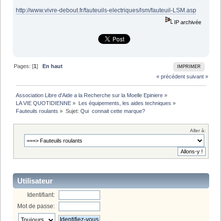
http://www.vivre-debout.fr/fauteuils-electriques/lsm/fauteuil-LSM.asp
IP archivée
Pages: [
1
]
En haut
IMPRIMER
« précédent
suivant »
Association Libre d'Aide a la Recherche sur la Moelle Epiniere
»
LA VIE QUOTIDIENNE
»
Les équipements, les aides techniques
»
Fauteuils roulants
»
Sujet:
Qui  connait cette marque?
Aller à:
Utilisateur
Identifiant:
Mot de passe: