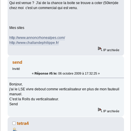
Qui est venue ? J'ai de la chance la boite se trouve a coter (50km)de
chez moi c'est un commercial qui est venu.
Mes sites
http://www.annoncrhonealpes.com/
http://www.challandephilippe.fr/
IP archivée
send
Invité
«
Réponse #5 le:
06 octobre 2009 à 17:32:25 »
Bonjour,
j'ai le LSE vivre debout comme verticalisateur en plus de mon fauteuil
manuel.
C'est la Rolls du verticalisateur.
Send
IP archivée
tetra4