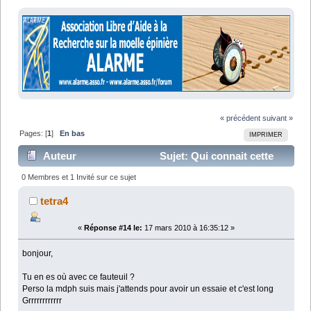
« précédent
suivant »
Pages: [
1
]
En bas
IMPRIMER
Auteur
Sujet: Qui connait cette
marque? (Lu 13454 fois)
0 Membres et 1 Invité sur ce sujet
tetra4
«
Réponse #14 le:
17 mars 2010 à 16:35:12 »
bonjour,
Tu en es où avec ce fauteuil ?
Perso la mdph suis mais j'attends pour avoir un essaie et c'est long
Grrrrrrrrrrrr