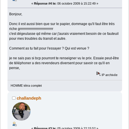
«
Réponse #4 le:
06 octobre 2009 à 15:22:49 »
Bonjour,
Donc il est aussi bien que sur le papier, dommage qu'il faut être très
riche grrrrrrrrrrrrrrrrrrrrrrrrrrrrr
c'est dégeulasse qd même car j'aurais vraiement besoin de ce fauteuil
pour mes troubles du transit et autre.
Comment as tu fait pour l'essayer ? Qui est venue ?
je ne sais pas si bcp pourront te renseigner vu le prix. Essaie peut-être
de téléphoner a des revendeurs diversent pour savoir ce qu'il en
pense,
IP archivée
HOMME tétra complet
challandeph
«
Réponse #3 le:
05 octobre 2009 à 22:15:52 »