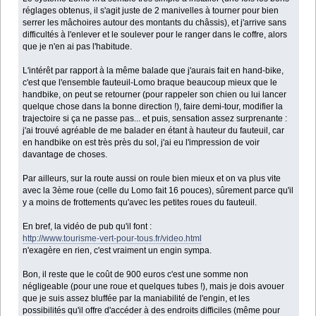
réglages obtenus, il s'agit juste de 2 manivelles à tourner pour bien
serrer les mâchoires autour des montants du châssis), et j'arrive sans
difficultés à l'enlever et le soulever pour le ranger dans le coffre, alors
que je n'en ai pas l'habitude.
L'intérêt par rapport à la même balade que j'aurais fait en hand-bike,
c'est que l'ensemble fauteuil-Lomo braque beaucoup mieux que le
handbike, on peut se retourner (pour rappeler son chien ou lui lancer
quelque chose dans la bonne direction !), faire demi-tour, modifier la
trajectoire si ça ne passe pas... et puis, sensation assez surprenante :
j'ai trouvé agréable de me balader en étant à hauteur du fauteuil, car
en handbike on est très près du sol, j'ai eu l'impression de voir
davantage de choses.
Par ailleurs, sur la route aussi on roule bien mieux et on va plus vite
avec la 3ème roue (celle du Lomo fait 16 pouces), sûrement parce qu'il
y a moins de frottements qu'avec les petites roues du fauteuil.
En bref, la vidéo de pub qu'il font :
http://www.tourisme-vert-pour-tous.fr/video.html
n'exagère en rien, c'est vraiment un engin sympa.
Bon, il reste que le coût de 900 euros c'est une somme non
négligeable (pour une roue et quelques tubes !), mais je dois avouer
que je suis assez bluffée par la maniabilité de l'engin, et les
possibilités qu'il offre d'accéder à des endroits difficiles (même pour