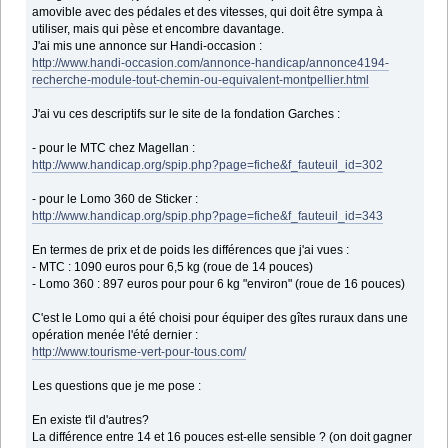
amovible avec des pédales et des vitesses, qui doit être sympa à
utiliser, mais qui pèse et encombre davantage.
J'ai mis une annonce sur Handi-occasion :
http://www.handi-occasion.com/annonce-handicap/annonce4194-
recherche-module-tout-chemin-ou-equivalent-montpellier.html
J'ai vu ces descriptifs sur le site de la fondation Garches :
- pour le MTC chez Magellan :
http://www.handicap.org/spip.php?page=fiche&f_fauteuil_id=302
- pour le Lomo 360 de Sticker :
http://www.handicap.org/spip.php?page=fiche&f_fauteuil_id=343
En termes de prix et de poids les différences que j'ai vues :
- MTC : 1090 euros pour 6,5 kg (roue de 14 pouces)
- Lomo 360 : 897 euros pour pour 6 kg "environ" (roue de 16 pouces)
C'est le Lomo qui a été choisi pour équiper des gîtes ruraux dans une
opération menée l'été dernier :
http://www.tourisme-vert-pour-tous.com/
Les questions que je me pose :
En existe t'il d'autres?
La différence entre 14 et 16 pouces est-elle sensible ? (on doit gagner