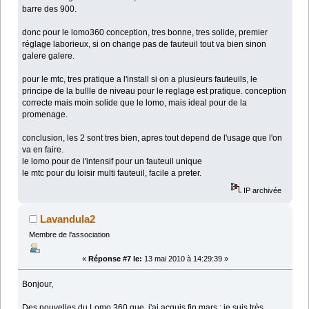
barre des 900.
donc pour le lomo360 conception, tres bonne, tres solide, premier
réglage laborieux, si on change pas de fauteuil tout va bien sinon
galere galere.
pour le mtc, tres pratique a l'install si on a plusieurs fauteuils, le
principe de la bullle de niveau pour le reglage est pratique. conception
correcte mais moin solide que le lomo, mais ideal pour de la
promenage.
conclusion, les 2 sont tres bien, apres tout depend de l'usage que l'on
va en faire.
le lomo pour de l'intensif pour un fauteuil unique
le mtc pour du loisir multi fauteuil, facile a preter.
IP archivée
Lavandula2
Membre de l'association
«
Réponse #7 le:
13 mai 2010 à 14:29:39 »
Bonjour,
Des nouvelles du Lomo 360 que j'ai acquis fin mars : je suis très