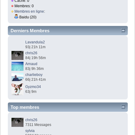
Caché: 0
Membres: 0
Membres en ligne
:
Baidu (20)
Derniers Membres
Lavandula2
93j 21h 11m
chris26
84j 19h 56m
Arnaud
83j 9h 36m
charlieboy
66j 21h 41m
Gyzmo34
63j 9m
Top membres
chris26
7311 Messages
sylvia