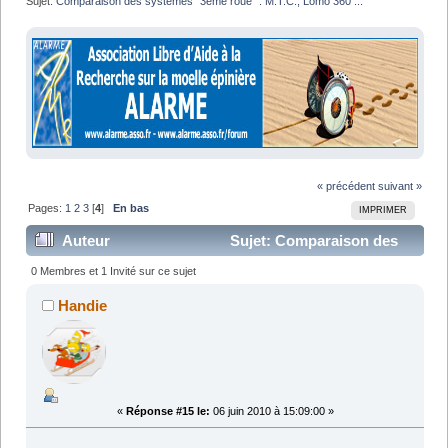
Sujet:
Comparaison des systèmes "3ème roue" : M.T.C., Lomo 360 ...
« précédent
suivant »
Pages:
1
2
3
[
4
]
En bas
IMPRIMER
Auteur
Sujet: Comparaison des
systèmes "3ème roue" : M.T.C., Lomo 360 ... (Lu
0 Membres et 1 Invité sur ce sujet
107949 fois)
Handie
«
Réponse #15 le:
06 juin 2010 à 15:09:00 »