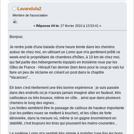
Lavandula2
Membre de l'association
«
Réponse #4 le:
27 février 2010 à 13:53:41 »
Bonjour,
Je rentre juste d'une balade d'une heure trente dans les chemins
autour de chez moi, en utilisant un Lomo que m'a gentiment prêté ce
week-end le propriétaire de chambres d'hôtes, à 10 km de chez moi,
qui fait partie des hébergements équipés en troisième roue par les
Gîtes de France - Hérault l'an dernier (ben tiens pour le coup je vais lui
faire un peu de réclame en créant un post dans le chapitre
"Vacances"...
Eh bien c'est réellement une très bonne expérience : je suis passée
dans des endroits où je n'aurais jamais imaginé aller en fauteuil, très
caillouteux ou très boueux, même en côte... ainsi que dans plusieurs
chemins le long des vignes...
Les limites semblent être le passage de cailloux de hauteur importante
(car les petites roues se mettent à toucher), et les côtes de forte
dénivelée, dans la mesure où, même si on gagne énormément en
stabilité, c'est toujours les bras qui poussent les mains-courantes...
Le système Lomo m'a semblé très simple à installer (une fois les bons