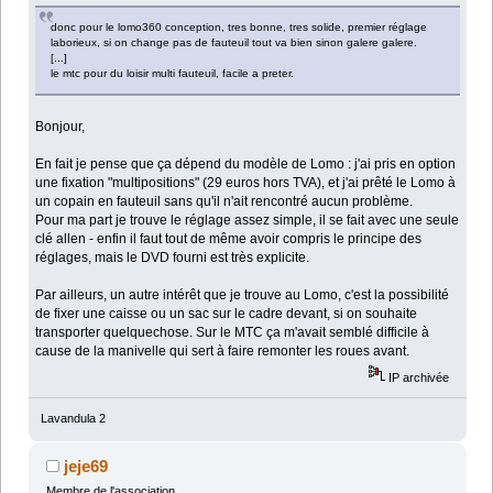
donc pour le lomo360 conception, tres bonne, tres solide, premier réglage
laborieux, si on change pas de fauteuil tout va bien sinon galere galere.
[...]
le mtc pour du loisir multi fauteuil, facile a preter.
Bonjour,
En fait je pense que ça dépend du modèle de Lomo : j'ai pris en option
une fixation "multipositions" (29 euros hors TVA), et j'ai prêté le Lomo à
un copain en fauteuil sans qu'il n'ait rencontré aucun problème.
Pour ma part je trouve le réglage assez simple, il se fait avec une seule
clé allen - enfin il faut tout de même avoir compris le principe des
réglages, mais le DVD fourni est très explicite.
Par ailleurs, un autre intérêt que je trouve au Lomo, c'est la possibilité
de fixer une caisse ou un sac sur le cadre devant, si on souhaite
transporter quelquechose. Sur le MTC ça m'avait semblé difficile à
cause de la manivelle qui sert à faire remonter les roues avant.
IP archivée
Lavandula 2
jeje69
Membre de l'association