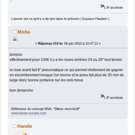
...
IP archivée
L'avenir est ce qu'il y a de pire dans le présent ( Gustave Flaubert ).
Micka
«
Réponse #14 le:
06 juin 2010 à 10:47:12 »
bonjour
effectivement pour 100€ il y a les roues arriéres 24 ou 26" tout terrain
la roue avant fait 8" pneumatique ce qui permet réellement de gagner
en encombrement lorsque l'on tourne et le pneu fait plus de 35 mm de
large donc bonne portance sur les sols moux
bon dimanche
IP archivée
Défenseur du concept MVA : "Mieux vivre Actif"
www.tween-europe.com
Handie