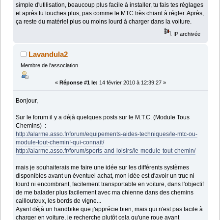
simple d'utilisation, beaucoup plus facile à installer, tu fais tes réglages
et après tu touches plus, pas comme le MTC très chiant à régler. Après,
ça reste du matériel plus ou moins lourd à charger dans la voiture.
IP archivée
Lavandula2
Membre de l'association
«
Réponse #1 le:
14 février 2010 à 12:39:27 »
Bonjour,
Sur le forum il y a déjà quelques posts sur le M.T.C. (Module Tous
Chemins) :
http://alarme.asso.fr/forum/equipements-aides-techniques/le-mtc-ou-
module-tout-chemin!-qui-connait/
http://alarme.asso.fr/forum/sports-and-loisirs/le-module-tout-chemin/
mais je souhaiterais me faire une idée sur les différents systèmes
disponibles avant un éventuel achat, mon idée est d'avoir un truc ni
lourd ni encombrant, facilement transportable en voiture, dans l'objectif
de me balader plus facilement avec ma chienne dans des chemins
caillouteux, les bords de vigne...
Ayant déjà un handbike que j'apprécie bien, mais qui n'est pas facile à
charger en voiture, je recherche plutôt cela qu'une roue avant