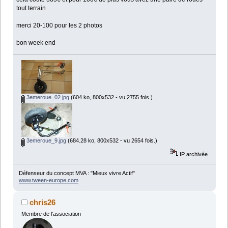
tout terrain
merci 20-100 pour les 2 photos
bon week end
3emeroue_02.jpg
(604 ko, 800x532 - vu 2755 fois.)
3emeroue_9.jpg
(684.28 ko, 800x532 - vu 2654 fois.)
IP archivée
Défenseur du concept MVA : "Mieux vivre Actif"
www.tween-europe.com
chris26
Membre de l'association