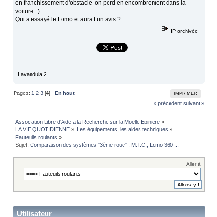
en franchissement d'obstacle, on perd en encombrement dans la
voiture...)
Qui a essayé le Lomo et aurait un avis ?
IP archivée
Lavandula 2
Pages:
1
2
3
[
4
]
En haut
IMPRIMER
« précédent
suivant »
Association Libre d'Aide a la Recherche sur la Moelle Epiniere
»
LA VIE QUOTIDIENNE
»
Les équipements, les aides techniques
»
Fauteuils roulants
»
Sujet:
Comparaison des systèmes "3ème roue" : M.T.C., Lomo 360 ...
Aller à:
Utilisateur