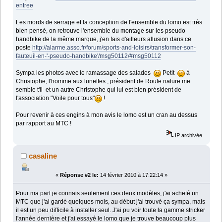
entree
Les mords de serrage et la conception de l'ensemble du lomo est trés
bien pensé, on retrouve l'ensemble du montage sur les pseudo
handbike de la même marque, j'en fais d'ailleurs allusion dans ce
poste
http://alarme.asso.fr/forum/sports-and-loisirs/transformer-son-
fauteuil-en-'-pseudo-handbike'/msg50112/#msg50112
Sympa les photos avec le ramassage des salades
Petit
à
Christophe, l'homme aux lunettes , président de Roule nature me
semble t'il et un autre Christophe qui lui est bien président de
l'association "Voile pour tous"
!
Pour revenir à ces engins à mon avis le lomo est un cran au dessus
par rapport au MTC !
IP archivée
casaline
«
Réponse #2 le:
14 février 2010 à 17:22:14 »
Pour ma part je connais seulement ces deux modèles, j'ai acheté un
MTC que j'ai gardé quelques mois, au début j'ai trouvé ça sympa, mais
il est un peu difficile à installer seul. J'ai pu voir toute la gamme stricker
l'année dernière et j'ai essayé le lomo que je trouve beaucoup plus