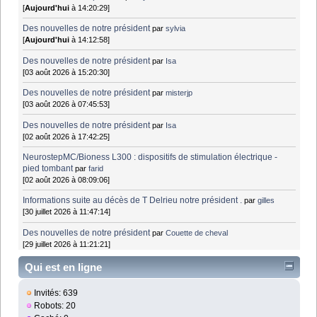
[
Aujourd'hui
à 14:20:29]
Des nouvelles de notre président
par
sylvia
[
Aujourd'hui
à 14:12:58]
Des nouvelles de notre président
par
Isa
[03 août 2026 à 15:20:30]
Des nouvelles de notre président
par
misterjp
[03 août 2026 à 07:45:53]
Des nouvelles de notre président
par
Isa
[02 août 2026 à 17:42:25]
NeurostepMC/Bioness L300 : dispositifs de stimulation électrique -
pied tombant
par
farid
[02 août 2026 à 08:09:06]
Informations suite au décès de T Delrieu notre président .
par
gilles
[30 juillet 2026 à 11:47:14]
Des nouvelles de notre président
par
Couette de cheval
[29 juillet 2026 à 11:21:21]
Qui est en ligne
Invités: 639
Robots: 20