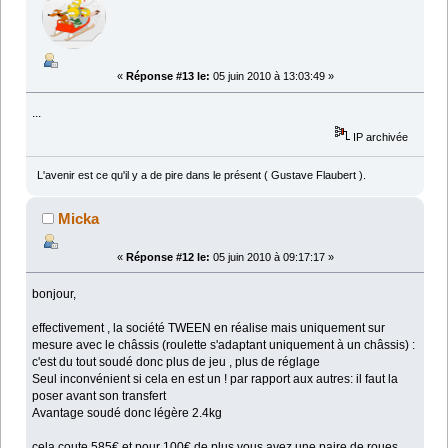
«
Réponse #13 le:
05 juin 2010 à 13:03:49 »
...
IP archivée
L'avenir est ce qu'il y a de pire dans le présent ( Gustave Flaubert ).
Micka
«
Réponse #12 le:
05 juin 2010 à 09:17:17 »
bonjour,
effectivement , la société TWEEN en réalise mais uniquement sur
mesure avec le châssis (roulette s'adaptant uniquement à un châssis) :
c'est du tout soudé donc plus de jeu , plus de réglage
Seul inconvénient si cela en est un ! par rapport aux autres: il faut la
poser avant son transfert
Avantage soudé donc légère 2.4kg
cela coute 585€ et pour 100€ de plus vous avez une paire de roues