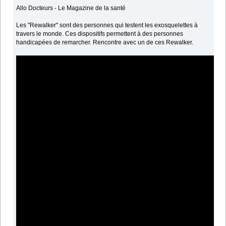
Allo Docteurs - Le Magazine de la santé
Les "Rewalker" sont des personnes qui testent les exosquelettes à
travers le monde. Ces dispositifs permettent à des personnes
handicapées de remarcher. Rencontre avec un de ces Rewalker.