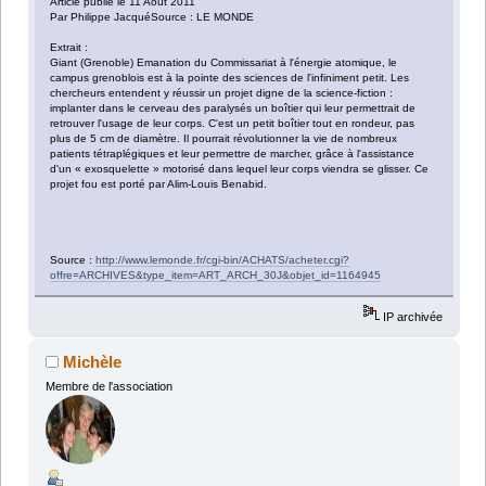
Article publié le 11 Août 2011
Par Philippe JacquéSource : LE MONDE
Extrait :
Giant (Grenoble) Emanation du Commissariat à l'énergie atomique, le
campus grenoblois est à la pointe des sciences de l'infiniment petit. Les
chercheurs entendent y réussir un projet digne de la science-fiction :
implanter dans le cerveau des paralysés un boîtier qui leur permettrait de
retrouver l'usage de leur corps. C'est un petit boîtier tout en rondeur, pas
plus de 5 cm de diamètre. Il pourrait révolutionner la vie de nombreux
patients tétraplégiques et leur permettre de marcher, grâce à l'assistance
d'un « exosquelette » motorisé dans lequel leur corps viendra se glisser. Ce
projet fou est porté par Alim-Louis Benabid.
Source :
http://www.lemonde.fr/cgi-bin/ACHATS/acheter.cgi?
offre=ARCHIVES&type_item=ART_ARCH_30J&objet_id=1164945
IP archivée
Michèle
Membre de l'association