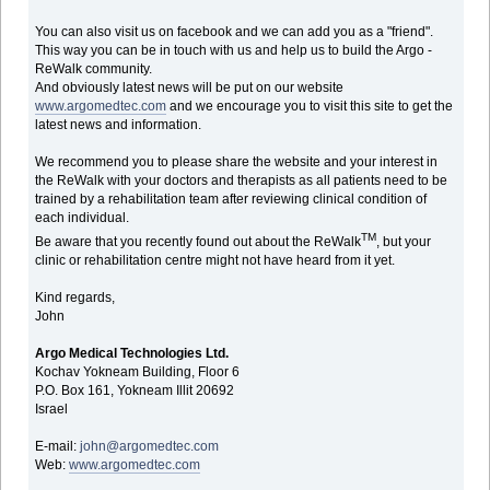
You can also visit us on facebook and we can add you as a "friend".
This way you can be in touch with us and help us to build the Argo -
ReWalk community.
And obviously latest news will be put on our website
www.argomedtec.com
and we encourage you to visit this site to get the
latest news and information.
We recommend you to please share the website and your interest in
the ReWalk with your doctors and therapists as all patients need to be
trained by a rehabilitation team after reviewing clinical condition of
each individual.
TM
Be aware that you recently found out about the ReWalk
, but your
clinic or rehabilitation centre might not have heard from it yet.
Kind regards,
John
Argo Medical Technologies Ltd.
Kochav Yokneam Building, Floor 6
P.O. Box 161, Yokneam Illit 20692
Israel
E-mail:
john@argomedtec.com
Web:
www.argomedtec.com