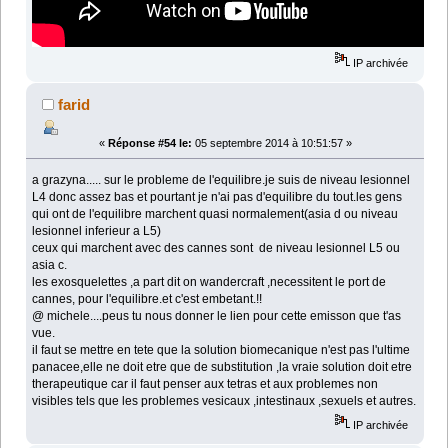
IP archivée
farid
«
Réponse #54 le:
05 septembre 2014 à 10:51:57 »
a grazyna..... sur le probleme de l'equilibre.je suis de niveau lesionnel
L4 donc assez bas et pourtant je n'ai pas d'equilibre du tout.les gens
qui ont de l'equilibre marchent quasi normalement(asia d ou niveau
lesionnel inferieur a L5)
ceux qui marchent avec des cannes sont de niveau lesionnel L5 ou
asia c.
les exosquelettes ,a part dit on wandercraft ,necessitent le port de
cannes, pour l'equilibre.et c'est embetant.!!
@ michele....peus tu nous donner le lien pour cette emisson que t'as
vue.
il faut se mettre en tete que la solution biomecanique n'est pas l'ultime
panacee,elle ne doit etre que de substitution ,la vraie solution doit etre
therapeutique car il faut penser aux tetras et aux problemes non
visibles tels que les problemes vesicaux ,intestinaux ,sexuels et autres.
IP archivée