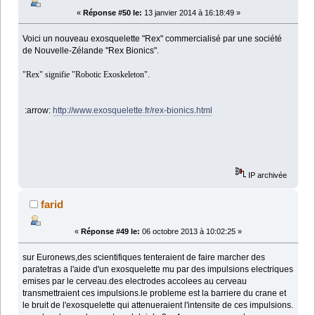
«
Réponse #50 le:
13 janvier 2014 à 16:18:49 »
Voici un nouveau exosquelette "Rex" commercialisé par une société
de Nouvelle-Zélande "Rex Bionics".
"Rex" signifie "Robotic Exoskeleton".
:arrow:
http://www.exosquelette.fr/rex-bionics.html
IP archivée
farid
«
Réponse #49 le:
06 octobre 2013 à 10:02:25 »
sur Euronews,des scientifiques tenteraient de faire marcher des
paratetras a l'aide d'un exosquelette mu par des impulsions electriques
emises par le cerveau.des electrodes accolees au cerveau
transmettraient ces impulsions.le probleme est la barriere du crane et
le bruit de l'exosquelette qui attenueraient l'intensite de ces impulsions.