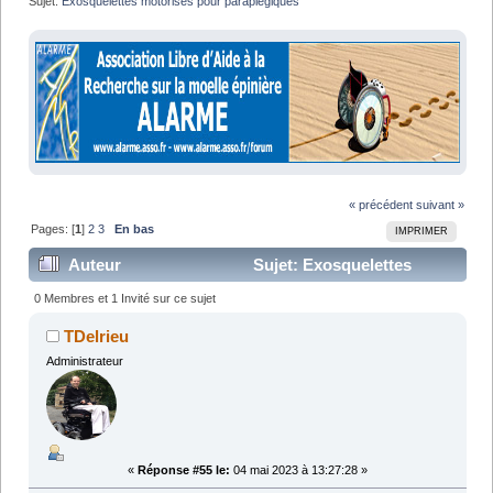
Sujet:
Exosquelettes motorisés pour paraplégiques
« précédent
suivant »
Pages: [
1
]
2
3
En bas
IMPRIMER
Auteur
Sujet: Exosquelettes
motorisés pour paraplégiques (Lu 90686 fois)
0 Membres et 1 Invité sur ce sujet
TDelrieu
Administrateur
«
Réponse #55 le:
04 mai 2023 à 13:27:28 »