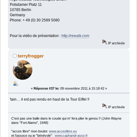
Potsdamer Platz 11
10785 Berlin
Germany
Phone: + 49 (0) 30 2589 5080
Pour la vidéo de présentation :
http://rewalk.com
IP archivée
terryfrogger
«
Réponse #37 le:
09 novembre 2011 à 15:18:42 »
'tain… il est pas rendu en haut de la Tour Eiffel !!
IP archivée
C'est pas une balle dans le coude qui m' fera plier le genou !! (John Wayne
dans "Fort Alamo", 1948)
"acces libre" mon boulot:
www.acceslibre.eu
et l'assoce ou je "bénévole":
www.caphandi-asso.fr