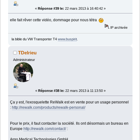
«
Réponse #39 le:
22 mars 2013 à 16:40:42 »
elle fait rêver cette vidéo, dommage pour nous tétra
IP archivée
la bible du VW Transporter T4
www.buspirit
.
TDelrieu
Administrateur
«
Réponse #38 le:
22 mars 2013 à 11:13:50 »
Ça y est, l'exosquelette ReWalk est en vente pour un usage personnel
:
http://rewalk.com/products/rewalk-personal/
Pour le prix, il faut contacter la société. Ils ont désormais un bureau en
Europe
http://rewalk.com/contact/
:
Argo Medical Technologies GmbH