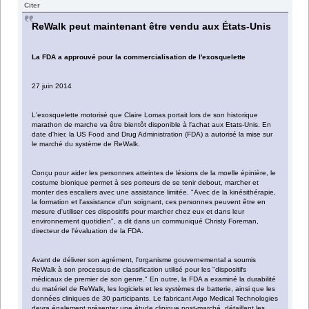
Citer
ReWalk peut maintenant être vendu aux États-Unis
La FDA a approuvé pour la commercialisation de l'exosquelette
27 juin 2014
L'exosquelette motorisé que Claire Lomas portait lors de son historique
marathon de marche va être bientôt disponible à l'achat aux Etats-Unis. En
date d'hier, la US Food and Drug Administration (FDA) a autorisé la mise sur
le marché du système de ReWalk.
Conçu pour aider les personnes atteintes de lésions de la moelle épinière, le
costume bionique permet à ses porteurs de se tenir debout, marcher et
monter des escaliers avec une assistance limitée. "Avec de la kinésithérapie,
la formation et l'assistance d'un soignant, ces personnes peuvent être en
mesure d'utiliser ces dispositifs pour marcher chez eux et dans leur
environnement quotidien", a dit dans un communiqué Christy Foreman,
directeur de l'évaluation de la FDA.
Avant de délivrer son agrément, l'organisme gouvernemental a soumis
ReWalk à son processus de classification utilisé pour les "dispositifs
médicaux de premier de son genre." En outre, la FDA a examiné la durabilité
du matériel de ReWalk, les logiciels et les systèmes de batterie, ainsi que les
données cliniques de 30 participants. Le fabricant Argo Medical Technologies
devra également présenter une étude clinique post-marché, détaillant les