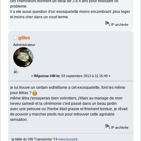
ces chercheurs donnent un delai de 3 a 4 ans pour resoudre ce
probleme.
il a ete aussi question d'un exosquelette moins encombrant ,plus leger
et moins cher dans un court terme.
IP archivée
gilles
Administrateur
«
Réponse #48 le:
03 septembre 2013 à 11:15:49 »
je lui trouve un certain esthétisme a cet exosquelette, font les même
pour tétras ?
même tétra j'essayerais bien volontiers, j'étais au mariage de mon
neveu samedi et la cérémonie c'est passé dans un beau jardin
avec une pelouse ou l'herbe était grasse et finement tondue, je rêvait
de pouvoir y marcher pieds nus pour retrouver cette agréable
sensation.
IP archivée
la bible du VW Transporter T4
www.buspirit
.