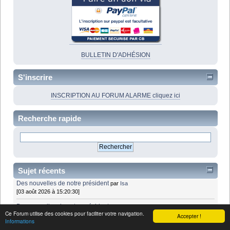
BULLETIN D'ADHÉSION
S'inscrire
INSCRIPTION AU FORUM ALARME cliquez ici
Recherche rapide
Sujet récents
Des nouvelles de notre président
par
Isa
[03 août 2026 à 15:20:30]
Des nouvelles de notre président
par
misterjp
Ce Forum utilise des cookies pour faciliter votre navigation.
[03 août 2026 à 07:45:53]
Accepter !
Informations
Des nouvelles de notre président
par
Isa