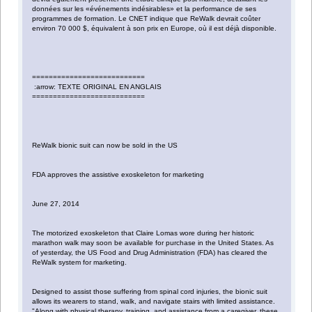
données sur les «événements indésirables» et la performance de ses
programmes de formation. Le CNET indique que ReWalk devrait coûter
environ 70 000 $, équivalent à son prix en Europe, où il est déjà disponible.
===========================
:arrow: TEXTE ORIGINAL EN ANGLAIS
===========================
ReWalk bionic suit can now be sold in the US
FDA approves the assistive exoskeleton for marketing
June 27, 2014
The motorized exoskeleton that Claire Lomas wore during her historic
marathon walk may soon be available for purchase in the United States. As
of yesterday, the US Food and Drug Administration (FDA) has cleared the
ReWalk system for marketing.
Designed to assist those suffering from spinal cord injuries, the bionic suit
allows its wearers to stand, walk, and navigate stairs with limited assistance.
"Along with physical therapy, training, and assistance from a caregiver, these