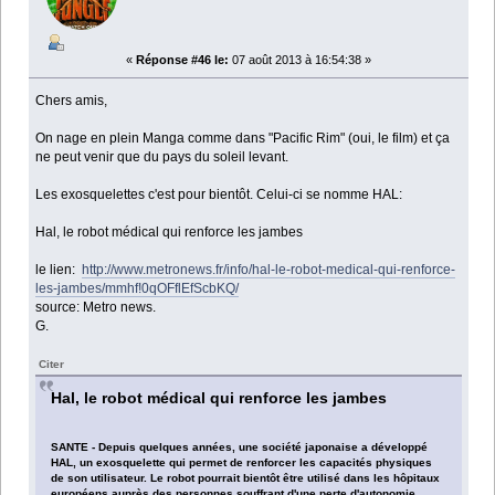
«
Réponse #46 le:
07 août 2013 à 16:54:38 »
Chers amis,
On nage en plein Manga comme dans "Pacific Rim" (oui, le film) et ça
ne peut venir que du pays du soleil levant.
Les exosquelettes c'est pour bientôt. Celui-ci se nomme HAL:
Hal, le robot médical qui renforce les jambes
le lien:
http://www.metronews.fr/info/hal-le-robot-medical-qui-renforce-
les-jambes/mmhf!0qOFflEfScbKQ/
source: Metro news.
G.
Citer
Hal, le robot médical qui renforce les jambes
SANTE - Depuis quelques années, une société japonaise a développé
HAL, un exosquelette qui permet de renforcer les capacités physiques
de son utilisateur. Le robot pourrait bientôt être utilisé dans les hôpitaux
européens auprès des personnes souffrant d'une perte d'autonomie.