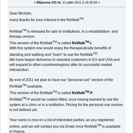
«
Réponse #31 le:
12 juillet 2011 à 18:36:50 »
Dear Michele,
TM
many thanks for your interest in the ReWalk
.
TM
ReWalk
is released for sale to institutions, in a rehabilitation- and
therapy version.
TM
TM
This version of the ReWalk
is called
ReWalk
-I
.
With this system one would enjoy the therapeutically benefits of
TM
standing and walking and “learn” to use the ReWalk
.
We have begun deliveries to selected customers in EU and USA and
will expand to other countries/regions after its successful market
introduction.
By end of 2011 we plan to have our "personal use" version of the
TM
ReWalk
available.
TM
TM
This version of the ReWalk
is called
ReWalk
-P
.
TM
ReWalk
-P would be custom fitted, once having learned to use the
system at a clinic or in a institution. Pricing for the personal use version
is not defined yet.
Your name is now on a list of interested parties, as you registered
TM
online, and we will contact you via Email once ReWalk
is available
in France.