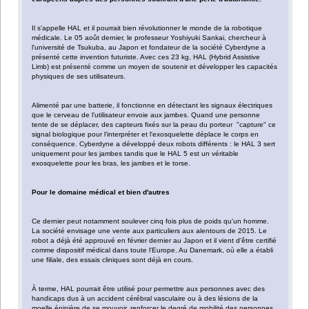
Il s'appelle HAL et il pourrait bien révolutionner le monde de la robotique
médicale. Le 05 août dernier, le professeur Yoshiyuki Sankai, chercheur à
l'université de Tsukuba, au Japon et fondateur de la société Cyberdyne a
présenté cette invention futuriste. Avec ces 23 kg, HAL (Hybrid Assistive
Limb) est présenté comme un moyen de soutenir et développer les capacités
physiques de ses utilisateurs.
Alimenté par une batterie, il fonctionne en détectant les signaux électriques
que le cerveau de l'utilisateur envoie aux jambes. Quand une personne
tente de se déplacer, des capteurs fixés sur la peau du porteur "capture" ce
signal biologique pour l'interpréter et l'exosquelette déplace le corps en
conséquence. Cyberdyne a développé deux robots différents : le HAL 3 sert
uniquement pour les jambes tandis que le HAL 5 est un véritable
exosquelette pour les bras, les jambes et le torse.
Pour le domaine médical et bien d'autres
Ce dernier peut notamment soulever cinq fois plus de poids qu'un homme.
La société envisage une vente aux particuliers aux alentours de 2015. Le
robot a déjà été approuvé en février dernier au Japon et il vient d'être certifié
comme dispositif médical dans toute l'Europe. Au Danemark, où elle a établi
une filiale, des essais cliniques sont déjà en cours.
À terme, HAL pourrait être utilisé pour permettre aux personnes avec des
handicaps dus à un accident cérébral vasculaire ou à des lésions de la
moelle épinière de se mouvoir, renforcer le degré de mobilité des personnes