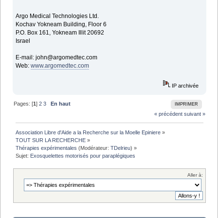
Argo Medical Technologies Ltd.
Kochav Yokneam Building, Floor 6
P.O. Box 161, Yokneam Illit 20692
Israel
E-mail: john@argomedtec.com
Web:
www.argomedtec.com
IP archivée
Pages: [
1
]
2
3
En haut
IMPRIMER
« précédent
suivant »
Association Libre d'Aide a la Recherche sur la Moelle Epiniere
»
TOUT SUR LA RECHERCHE
»
Thérapies expérimentales
(Modérateur:
TDelrieu
) »
Sujet:
Exosquelettes motorisés pour paraplégiques
Aller à: