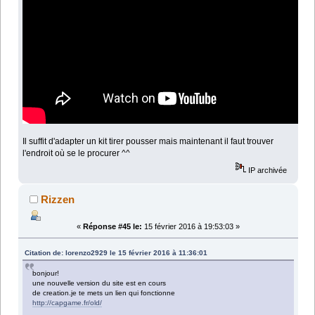
Il suffit d'adapter un kit tirer pousser mais maintenant il faut trouver
l'endroit où se le procurer ^^
IP archivée
Rizzen
«
Réponse #45 le:
15 février 2016 à 19:53:03 »
Citation de: lorenzo2929 le 15 février 2016 à 11:36:01
bonjour!
une nouvelle version du site est en cours
de creation.je te mets un lien qui fonctionne
http://capgame.fr/old/