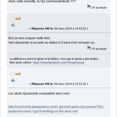
Alors cette manette, tu l'as commandé/testé ???
IP archivée
sid
«
Réponse #40 le:
06 mars 2014 à 14:53:22 »
Bon je vais craquer cette fois!
Vais demander a un pote au states si il peut m'en envoyer un...
IP archivée
La différence entre le génie et la bêtise, c'est que le génie a des limites.
Mes tests vidéos:
https://www.facebook.com/Tetraprooved
sid
«
Réponse #39 le:
06 mars 2014 à 14:51:32 »
Les sticks Quasimoto compatible xbox one!
http://community.ablegamers.com/1-general-game-discussion/7821-
quasicom-users-i-got-it-working-on-the-xbox-one