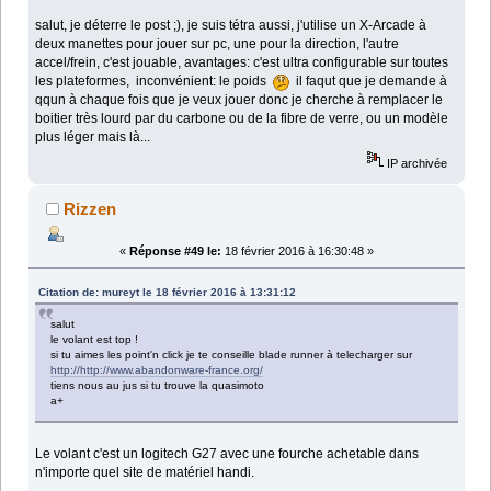
salut, je déterre le post ;), je suis tétra aussi, j'utilise un X-Arcade à
deux manettes pour jouer sur pc, une pour la direction, l'autre
accel/frein, c'est jouable, avantages: c'est ultra configurable sur toutes
les plateformes, inconvénient: le poids
il faqut que je demande à
qqun à chaque fois que je veux jouer donc je cherche à remplacer le
boitier très lourd par du carbone ou de la fibre de verre, ou un modèle
plus léger mais là...
IP archivée
Rizzen
«
Réponse #49 le:
18 février 2016 à 16:30:48 »
Citation de: mureyt le 18 février 2016 à 13:31:12
salut
le volant est top !
si tu aimes les point'n click je te conseille blade runner à telecharger sur
http://http://www.abandonware-france.org/
tiens nous au jus si tu trouve la quasimoto
a+
Le volant c'est un logitech G27 avec une fourche achetable dans
n'importe quel site de matériel handi.