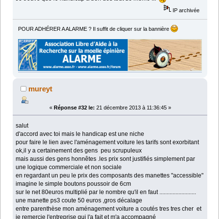
IP archivée
POUR ADHÉRER A ALARME ? Il suffit de cliquer sur la bannière
mureyt
«
Réponse #32 le:
21 décembre 2013 à 11:36:45 »
salut
d'accord avec toi mais le handicap est une niche
pour faire le lien avec l'aménagement voiture les tarifs sont exorbitant
ok,il y a certainement des gens peu scrupuleux
mais aussi des gens honnêtes .les prix sont justifiés simplement par
une logique commerciale et non sociale
en regardant un peu le prix des composants des manettes "accessible"
imagine le simple boutons poussoir de 6cm
sur le net 80euros multiplié par le nombre qu'il en faut .........................
une manette ps3 coute 50 euros ,gros décalage
entre parenthèse mon aménagement voiture a coutés tres tres cher et
je remercie l'entreprise qui l'a fait et m'a accompagné