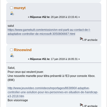
mureyt
«
Réponse #52 le:
20 juin 2018 à 13:15:41 »
salut
https://www.gamekult.com/emission/on-est-parti-au-contact-de-l-
adaptative-controller-de-microsoft-3050806667.html
IP archivée
Rincewind
«
Réponse #51 le:
17 juin 2018 à 16:05:31 »
Salut,
Pour ceux qui veulent jouer.
Une nouvelle manette pour tétra présenté à l'E3 pour console Xbox.
(89€)
http://www.jeuxvideo.com/videos/reportages/863890/l-adaptive-
controller-une-solution-pour-les-personnes-en-situation-de-handicap-
e3-2018.htm
Bon visionnage
IP archivée