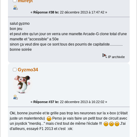
mureyt
«
Réponse #38 le:
22 décembre 2013 à 17:47:42 »
salut gyzmo
bon jeu
et peut etre qu'un jour on verra une manette Arcade-G clone total d'une
manette et "accessible" a 50e
sinon ça veut dire que ce sont tous des pourris de capitaliste..............
bonne soirée
IP archivée
Gyzmo34
«
Réponse #37 le:
22 décembre 2013 à 16:22:02 »
Oki, bonne journée et te grille pas trop les neurones sur la x-box (c'était
juste un malentendu)
Perso je vais faire un petit tour de circuit avec
un joystick "merdiq..." mais c'est tout de même l'éclate !!!
J'ai
d'ailleurs, essayé F1 2013 et c'est :ok: