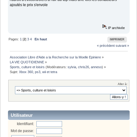
ajoutés le prix s'envole
IP archivée
Pages:
1
[
2
]
3
4
En haut
IMPRIMER
« précédent
suivant »
Association Libre d'Aide a la Recherche sur la Moelle Epiniere
»
LA VIE QUOTIDIENNE
»
Sports, culture et loisirs
(Modérateurs:
sylvia
,
chris26
,
anneso
) »
Sujet:
Xbox 360, ps3, wii et tetra
Aller à:
Utilisateur
Identifiant:
Mot de passe: