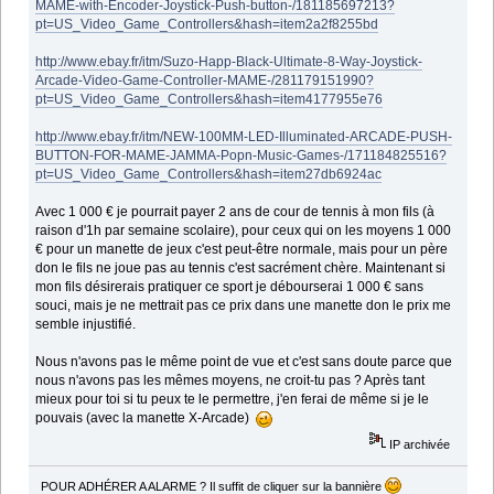
MAME-with-Encoder-Joystick-Push-button-/181185697213?
pt=US_Video_Game_Controllers&hash=item2a2f8255bd
http://www.ebay.fr/itm/Suzo-Happ-Black-Ultimate-8-Way-Joystick-
Arcade-Video-Game-Controller-MAME-/281179151990?
pt=US_Video_Game_Controllers&hash=item4177955e76
http://www.ebay.fr/itm/NEW-100MM-LED-Illuminated-ARCADE-PUSH-
BUTTON-FOR-MAME-JAMMA-Popn-Music-Games-/171184825516?
pt=US_Video_Game_Controllers&hash=item27db6924ac
Avec 1 000 € je pourrait payer 2 ans de cour de tennis à mon fils (à
raison d'1h par semaine scolaire), pour ceux qui on les moyens 1 000
€ pour un manette de jeux c'est peut-être normale, mais pour un père
don le fils ne joue pas au tennis c'est sacrément chère. Maintenant si
mon fils désirerais pratiquer ce sport je débourserai 1 000 € sans
souci, mais je ne mettrait pas ce prix dans une manette don le prix me
semble injustifié.
Nous n'avons pas le même point de vue et c'est sans doute parce que
nous n'avons pas les mêmes moyens, ne croit-tu pas ? Après tant
mieux pour toi si tu peux te le permettre, j'en ferai de même si je le
pouvais (avec la manette X-Arcade)
IP archivée
POUR ADHÉRER A ALARME ? Il suffit de cliquer sur la bannière