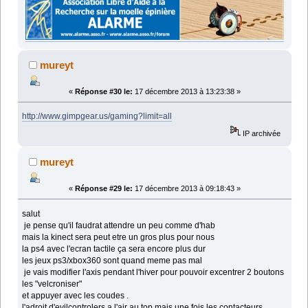
mureyt
«
Réponse #30 le:
17 décembre 2013 à 13:23:38 »
http://www.gimpgear.us/gaming?limit=all
IP archivée
mureyt
«
Réponse #29 le:
17 décembre 2013 à 09:18:43 »
salut
je pense qu'il faudrat attendre un peu comme d'hab
mais la kinect sera peut etre un gros plus pour nous
la ps4 avec l'ecran tactile ça sera encore plus dur
les jeux ps3/xbox360 sont quand meme pas mal
je vais modifier l'axis pendant l'hiver pour pouvoir excentrer 2 boutons
les "velcroniser"
et appuyer avec les coudes .
l'adroit d'evilcontrolers a l'air au top mais une fois les contacteurs