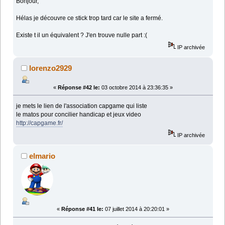
Bonjour,
Hélas je découvre ce stick trop tard car le site a fermé.
Existe t il un équivalent ? J'en trouve nulle part :(
IP archivée
lorenzo2929
«
Réponse #42 le:
03 octobre 2014 à 23:36:35 »
je mets le lien de l'association capgame qui liste
le matos pour concilier handicap et jeux video
http://capgame.fr/
IP archivée
elmario
«
Réponse #41 le:
07 juillet 2014 à 20:20:01 »