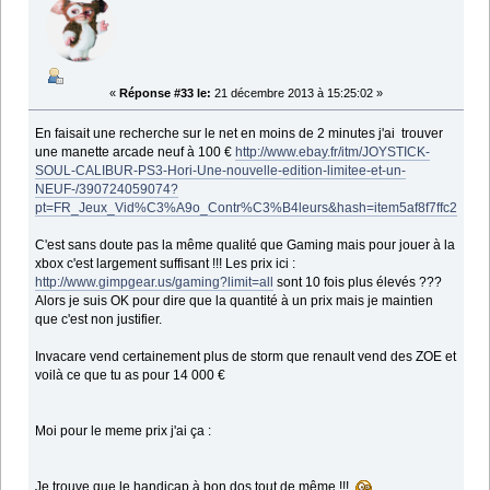
«
Réponse #33 le:
21 décembre 2013 à 15:25:02 »
En faisait une recherche sur le net en moins de 2 minutes j'ai trouver
une manette arcade neuf à 100 €
http://www.ebay.fr/itm/JOYSTICK-
SOUL-CALIBUR-PS3-Hori-Une-nouvelle-edition-limitee-et-un-
NEUF-/390724059074?
pt=FR_Jeux_Vid%C3%A9o_Contr%C3%B4leurs&hash=item5af8f7ffc2
C'est sans doute pas la même qualité que Gaming mais pour jouer à la
xbox c'est largement suffisant !!! Les prix ici :
http://www.gimpgear.us/gaming?limit=all
sont 10 fois plus élevés ???
Alors je suis OK pour dire que la quantité à un prix mais je maintien
que c'est non justifier.
Invacare vend certainement plus de storm que renault vend des ZOE et
voilà ce que tu as pour 14 000 €
Moi pour le meme prix j'ai ça :
Je trouve que le handicap à bon dos tout de même !!!