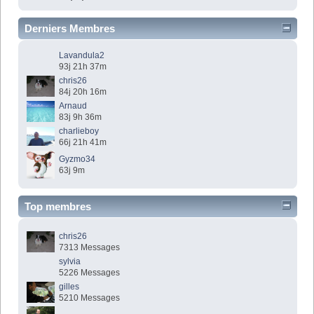
Derniers Membres
Lavandula2
93j 21h 37m
chris26
84j 20h 16m
Arnaud
83j 9h 36m
charlieboy
66j 21h 41m
Gyzmo34
63j 9m
Top membres
chris26
7313 Messages
sylvia
5226 Messages
gilles
5210 Messages