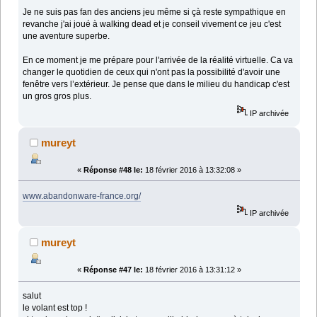
Je ne suis pas fan des anciens jeu même si çà reste sympathique en
revanche j'ai joué à walking dead et je conseil vivement ce jeu c'est
une aventure superbe.
En ce moment je me prépare pour l'arrivée de la réalité virtuelle. Ca va
changer le quotidien de ceux qui n'ont pas la possibilité d'avoir une
fenêtre vers l’extérieur. Je pense que dans le milieu du handicap c'est
un gros gros plus.
IP archivée
mureyt
«
Réponse #48 le:
18 février 2016 à 13:32:08 »
www.abandonware-france.org/
IP archivée
mureyt
«
Réponse #47 le:
18 février 2016 à 13:31:12 »
salut
le volant est top !