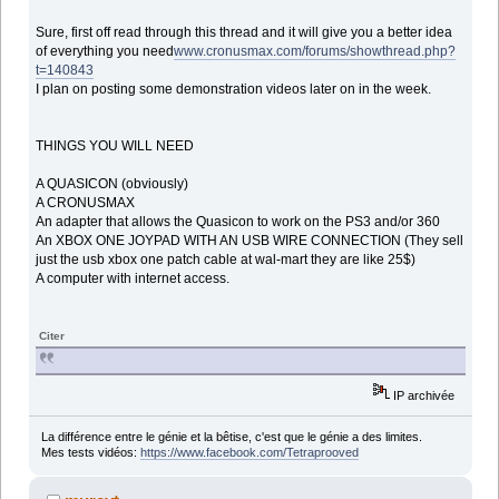
Sure, first off read through this thread and it will give you a better idea
of everything you need
www.cronusmax.com/forums/showthread.php?
t=140843
I plan on posting some demonstration videos later on in the week.
THINGS YOU WILL NEED
A QUASICON (obviously)
A CRONUSMAX
An adapter that allows the Quasicon to work on the PS3 and/or 360
An XBOX ONE JOYPAD WITH AN USB WIRE CONNECTION (They sell
just the usb xbox one patch cable at wal-mart they are like 25$)
A computer with internet access.
Citer
IP archivée
La différence entre le génie et la bêtise, c'est que le génie a des limites.
Mes tests vidéos:
https://www.facebook.com/Tetraprooved