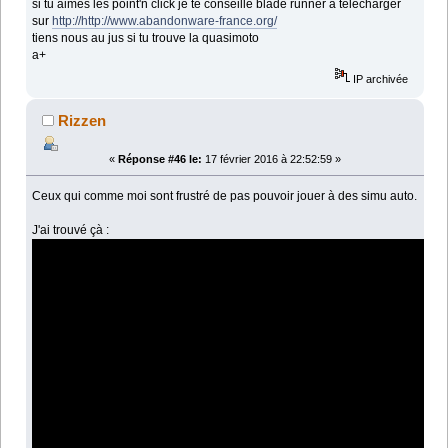
si tu aimes les point'n click je te conseille blade runner à telecharger
sur
http://http://www.abandonware-france.org/
tiens nous au jus si tu trouve la quasimoto
a+
IP archivée
Rizzen
«
Réponse #46 le:
17 février 2016 à 22:52:59 »
Ceux qui comme moi sont frustré de pas pouvoir jouer à des simu auto.
J'ai trouvé çà :