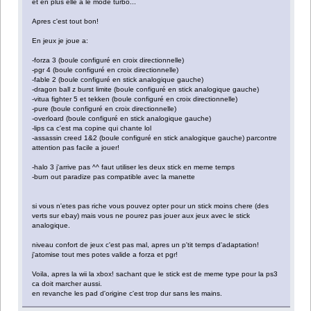
et en plus elle a le mode turbo...
Apres c'est tout bon!
En jeux je joue a:
-forza 3 (boule configuré en croix directionnelle)
-pgr 4 (boule configuré en croix directionnelle)
-fable 2 (boule configuré en stick analogique gauche)
-dragon ball z burst limite (boule configuré en stick analogique gauche)
-vitua fighter 5 et tekken (boule configuré en croix directionnelle)
-pure (boule configuré en croix directionnelle)
-overloard (boule configuré en stick analogique gauche)
-lips ca c'est ma copine qui chante lol
-assassin creed 1&2 (boule configuré en stick analogique gauche) parcontre
attention pas facile a jouer!
-halo 3 j'arrive pas ^^ faut utiliser les deux stick en meme temps
-burn out paradize pas compatible avec la manette
si vous n'etes pas riche vous pouvez opter pour un stick moins chere (des
verts sur ebay) mais vous ne pourez pas jouer aux jeux avec le stick
analogique.
niveau confort de jeux c'est pas mal, apres un p'tit temps d'adaptation!
j'atomise tout mes potes valide a forza et pgr!
Voila, apres la wii la xbox! sachant que le stick est de meme type pour la ps3
ca doit marcher aussi.
en revanche les pad d'origine c'est trop dur sans les mains.