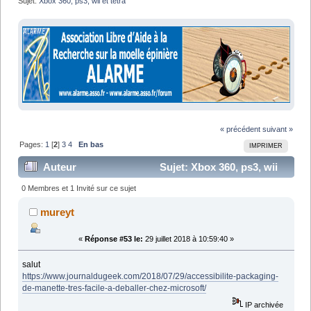
Sujet:
Xbox 360, ps3, wii et tetra
« précédent
suivant »
Pages:
1
[
2
]
3
4
En bas
IMPRIMER
Auteur
Sujet: Xbox 360, ps3, wii
et tetra (Lu 90729 fois)
0 Membres et 1 Invité sur ce sujet
mureyt
«
Réponse #53 le:
29 juillet 2018 à 10:59:40 »
salut
https://www.journaldugeek.com/2018/07/29/accessibilite-packaging-
de-manette-tres-facile-a-deballer-chez-microsoft/
IP archivée