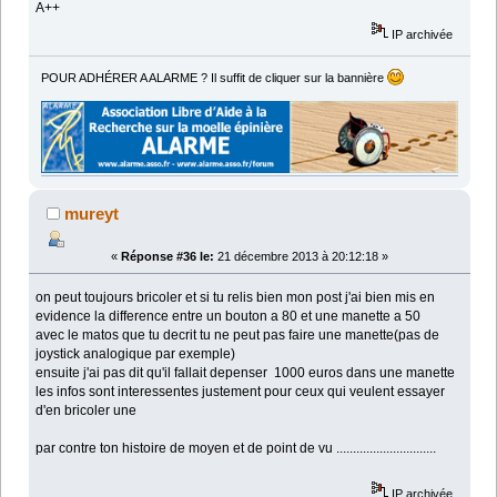
A++
IP archivée
POUR ADHÉRER A ALARME ? Il suffit de cliquer sur la bannière
mureyt
«
Réponse #36 le:
21 décembre 2013 à 20:12:18 »
on peut toujours bricoler et si tu relis bien mon post j'ai bien mis en
evidence la difference entre un bouton a 80 et une manette a 50
avec le matos que tu decrit tu ne peut pas faire une manette(pas de
joystick analogique par exemple)
ensuite j'ai pas dit qu'il fallait depenser 1000 euros dans une manette
les infos sont interessentes justement pour ceux qui veulent essayer
d'en bricoler une
par contre ton histoire de moyen et de point de vu ..............................
IP archivée