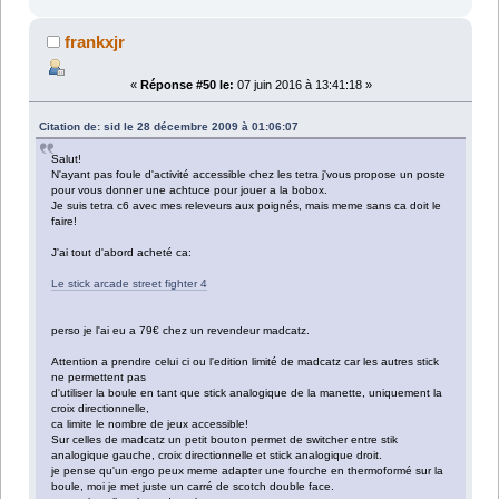
frankxjr
«
Réponse #50 le:
07 juin 2016 à 13:41:18 »
Citation de: sid le 28 décembre 2009 à 01:06:07
Salut!
N'ayant pas foule d'activité accessible chez les tetra j'vous propose un poste
pour vous donner une achtuce pour jouer a la bobox.
Je suis tetra c6 avec mes releveurs aux poignés, mais meme sans ca doit le
faire!
J'ai tout d'abord acheté ca:
Le stick arcade street fighter 4
perso je l'ai eu a 79€ chez un revendeur madcatz.
Attention a prendre celui ci ou l'edition limité de madcatz car les autres stick
ne permettent pas
d'utiliser la boule en tant que stick analogique de la manette, uniquement la
croix directionnelle,
ca limite le nombre de jeux accessible!
Sur celles de madcatz un petit bouton permet de switcher entre stik
analogique gauche, croix directionnelle et stick analogique droit.
je pense qu'un ergo peux meme adapter une fourche en thermoformé sur la
boule, moi je met juste un carré de scotch double face.