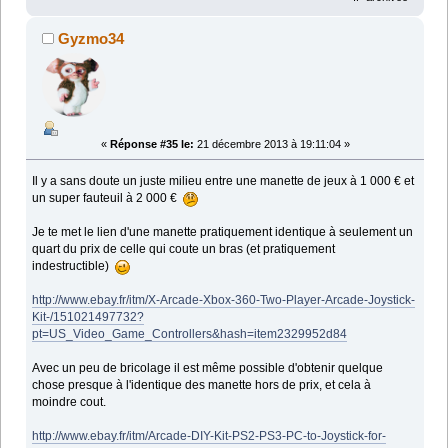
Gyzmo34
«
Réponse #35 le:
21 décembre 2013 à 19:11:04 »
Il y a sans doute un juste milieu entre une manette de jeux à 1 000 € et
un super fauteuil à 2 000 €
Je te met le lien d'une manette pratiquement identique à seulement un
quart du prix de celle qui coute un bras (et pratiquement
indestructible)
http://www.ebay.fr/itm/X-Arcade-Xbox-360-Two-Player-Arcade-Joystick-
Kit-/151021497732?
pt=US_Video_Game_Controllers&hash=item2329952d84
Avec un peu de bricolage il est même possible d'obtenir quelque
chose presque à l'identique des manette hors de prix, et cela à
moindre cout.
http://www.ebay.fr/itm/Arcade-DIY-Kit-PS2-PS3-PC-to-Joystick-for-