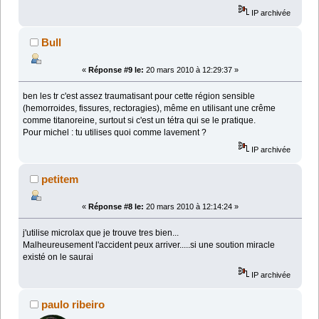
IP archivée
Bull
«
Réponse #9 le:
20 mars 2010 à 12:29:37 »
ben les tr c'est assez traumatisant pour cette région sensible
(hemorroides, fissures, rectoragies), même en utilisant une crême
comme titanoreine, surtout si c'est un tétra qui se le pratique.
Pour michel : tu utilises quoi comme lavement ?
IP archivée
petitem
«
Réponse #8 le:
20 mars 2010 à 12:14:24 »
j'utilise microlax que je trouve tres bien...
Malheureusement l'accident peux arriver.....si une soution miracle
existé on le saurai
IP archivée
paulo ribeiro