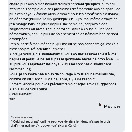
chaire puis avalait les noyaux d'olives pendant quelques jours et il
s'est rendu compte que ses problèmes d'hémorroïde avait disparu, de
plus ces noyaux étaient aussi efficace pour les problèmes d'estomac
en générale(brulure, reflux gastrique etc..). j'ai moi même essayé et
j'en mange tous les jours depuis une semaine, car j'avais des
saignements au niveau de la paroi de l'anus à cause du tr et des
hémorroïdes, depuis plus de saignement et les hémorroïdes se sont
estompées..
J'en ai parlé à mon médecin, qui me dit ne pas connaitre ça..car cela
n'est pas prouvé scientifiquement !
Alors, je vous le dis, maintenant si vous voulez essayer ! c'est à vos
risques et périls..je ne serai pas responsable encas de problème..: ))
au pire vous rejetterez les noyaux s'ils ne sont pas dissous dans
l'estomac...: )))
Voilà, je souhaite beaucoup de courage à tous et une meilleur vie,
comme on dit "Tant qu'il y a de la vie, il y a de l'espoir"
Et merci encore pour vos précieux témoignages et vos suggestions.
Au plaisir de vous relire
Cordialement
zak
IP archivée
Citation du jour:
" Celui qui reconnaît qu'il ne peut voir derrière le rideau n'a pas le droit
d'affirmer qu'il ne s'y trouve rien" (Hans Küng)