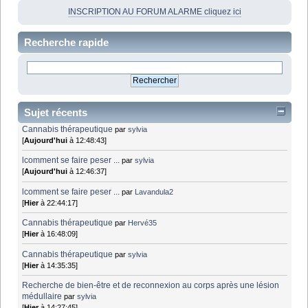
INSCRIPTION AU FORUM ALARME cliquez ici
Recherche rapide
Sujet récents
Cannabis thérapeutique
par
sylvia
[
Aujourd'hui
à 12:48:43]
lcomment se faire peser ...
par
sylvia
[
Aujourd'hui
à 12:46:37]
lcomment se faire peser ...
par
Lavandula2
[
Hier
à 22:44:17]
Cannabis thérapeutique
par
Hervé35
[
Hier
à 16:48:09]
Cannabis thérapeutique
par
sylvia
[
Hier
à 14:35:35]
Recherche de bien-être et de reconnexion au corps après une lésion
médullaire
par
sylvia
[
Hier
à 14:27:45]