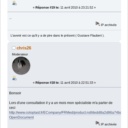
«
Réponse #19 le:
11 avril 2010 à 23:21:52 »
...
IP archivée
L'avenir est ce qu'il y a de pire dans le présent ( Gustave Flaubert ).
chris26
Moderateur
«
Réponse #18 le:
11 avril 2010 à 22:51:33 »
Bonsoir
Lors d'une consultation il y a un mois mon spécialiste m'a parler de
ceci
http://www.coloplast.fr/ECompany/FRMed/product.nsf/dedd8a2d86a74bd
OpenDocument
IP archivée