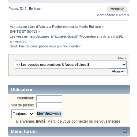
Pages: [
1
]
2
En haut
IMPRIMER
« précédent
suivant »
Association Libre d'Aide a la Recherche sur la Moelle Epiniere
»
SANTE ET SOINS
»
Les vessies neurologiques & l'appareil digestif
(Modérateurs:
sylvia
,
chris26
,
anneso
,
Jo
) »
Sujet:
Pas de constipation mais pb d'exonération
Aller à:
Utilisateur
Identifiant:
Mot de passe:
Bienvenue,
Invité
. Merci de
vous connecter
ou de
vous inscrire
.
Menu forum