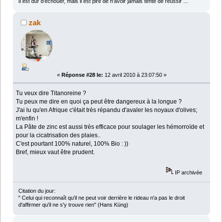
Il est dur d'échouer, mais il est pire de n'avoir jamais tenté de réussir ...
zak
«
Réponse #28 le:
12 avril 2010 à 23:07:50 »
Tu veux dire Titanoreine ?
Tu peux me dire en quoi ça peut être dangereux à la longue ?
J'ai lu qu'en Afrique c'était très répandu d'avaler les noyaux d'olives;
m'enfin !
La Pâte de zinc est aussi très efficace pour soulager les hémorroïde et
pour la cicatrisation des plaies..
C'est pourtant 100% naturel, 100% Bio : ))
Bref, mieux vaut être prudent.
IP archivée
Citation du jour:
" Celui qui reconnaît qu'il ne peut voir derrière le rideau n'a pas le droit
d'affirmer qu'il ne s'y trouve rien" (Hans Küng)