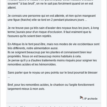
souvent " à bas bruit", on ne le sait pas forcément quand on en est
atteint.
Je connais une personne qui en est atteinte, et rien qu'en mangeant
une figue (fraiche) elle se tord en 2 pendant plusieurs jours ...
Je ne trouve pas ça très sain d'avaler des noyaux tous les jours, à long
terme j'aurais peur d'un risque d'occlusion. Il faut vraiment que tu
t'assures qu'ils soient bien rejetés.
En Afrique ils le font peut être, mais nos modes de vie occidentaux sont
très différents, notre alimentation aussi.
Ils se soignent beaucoup par les plantes et connaissent bien leur
propriétés. Nous on est beaucoup moins habitués à cela.
Je pense qu'il y a d'autres traitements moins risqués pour soigner les
remontées acides et les hémorroïdes.
Sans parler que le noyau un peu pointu sur le bout pourrait te blesser
...
Bref, pour les remontées acides, le charbon ou l'argile fonctionnent
largement mieux à mon avis.
IP archivée