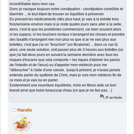
incontrôlable dans mon cas.
Donc je navigue toujours entre constipation - constipation contrôlée et
diarrhée ... le tout étant de trouver un équilibre à préserver.
En prenant les médicaments cités plus haut, je vais à la toilette trois
fois/semaine environ mais si je reste quatre jours sans aller à la selle,
alors, c'est là que les problèmes commencent, car bien souvent alors
ni les suppos, ni les touchers rectaux n'arrangent les choses et prendre
des laxatifs n'arrangent rien non plus vu que si je ne vais plus aux
toilettes, c'est que j'ai un "bouchon" (un fécalome) ... dans ce cas là
alors, une seule solution, soit passer plus de 3 heures aux toilettes (ce
que j'ai fait deux jours en suivant la semaine dernière avec tous les
risques d'escarre que cela comporte + les riques d'abimer les parois
de l'intestin et de l'anus) ou d'appeler mon médecin pour me
"déboucher" à l'aide d'une canule. Jusqu'à présent, je n'avais jamais
entendu parler du système de Chris, mais je vois mon médecin fin de
ce mois et je vais lui en parler.
Evidemment une nourriture équilibrée, riche en fibres aide un bon
transit ainsi que boire beaucoup d'eau (ce que je ne fais pas ...)
IP archivée
Handie