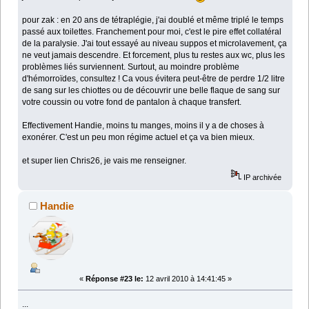
pour zak : en 20 ans de tétraplégie, j'ai doublé et même triplé le temps
passé aux toilettes. Franchement pour moi, c'est le pire effet collatéral
de la paralysie. J'ai tout essayé au niveau suppos et microlavement, ça
ne veut jamais descendre. Et forcement, plus tu restes aux wc, plus les
problèmes liés surviennent. Surtout, au moindre problème
d'hémorroïdes, consultez ! Ca vous évitera peut-être de perdre 1/2 litre
de sang sur les chiottes ou de découvrir une belle flaque de sang sur
votre coussin ou votre fond de pantalon à chaque transfert.
Effectivement Handie, moins tu manges, moins il y a de choses à
exonérer. C'est un peu mon régime actuel et ça va bien mieux.
et super lien Chris26, je vais me renseigner.
IP archivée
Handie
«
Réponse #23 le:
12 avril 2010 à 14:41:45 »
...