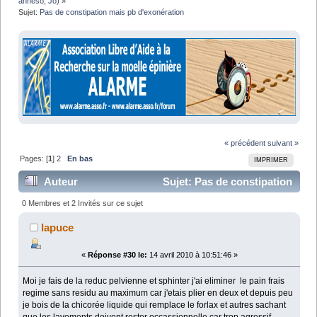
anneso
,
Jo
) »
Sujet:
Pas de constipation mais pb d'exonération
« précédent
suivant »
Pages: [
1
]
2
En bas
IMPRIMER
Auteur
Sujet: Pas de constipation
mais pb d'exonération (Lu 34035 fois)
0 Membres et 2 Invités sur ce sujet
lapuce
«
Réponse #30 le:
14 avril 2010 à 10:51:46 »
Moi je fais de la reduc pelvienne et sphinter j'ai eliminer le pain frais
regime sans residu au maximum car j'etais plier en deux et depuis peu
je bois de la chicorée liquide qui remplace le forlax et autres sachant