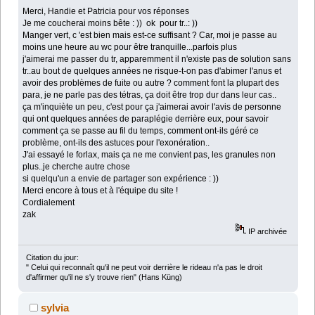
Merci, Handie et Patricia pour vos réponses
Je me coucherai moins bête : )) ok pour tr..: ))
Manger vert, c 'est bien mais est-ce suffisant ? Car, moi je passe au
moins une heure au wc pour être tranquille...parfois plus
j'aimerai me passer du tr, apparemment il n'existe pas de solution sans
tr..au bout de quelques années ne risque-t-on pas d'abimer l'anus et
avoir des problèmes de fuite ou autre ? comment font la plupart des
para, je ne parle pas des tétras, ça doit être trop dur dans leur cas..
ça m'inquiète un peu, c'est pour ça j'aimerai avoir l'avis de personne
qui ont quelques années de paraplégie derrière eux, pour savoir
comment ça se passe au fil du temps, comment ont-ils géré ce
problème, ont-ils des astuces pour l'exonération..
J'ai essayé le forlax, mais ça ne me convient pas, les granules non
plus..je cherche autre chose
si quelqu'un a envie de partager son expérience : ))
Merci encore à tous et à l'équipe du site !
Cordialement
zak
IP archivée
Citation du jour:
" Celui qui reconnaît qu'il ne peut voir derrière le rideau n'a pas le droit
d'affirmer qu'il ne s'y trouve rien" (Hans Küng)
sylvia