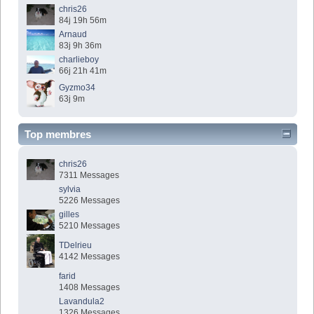
chris26
84j 19h 56m
Arnaud
83j 9h 36m
charlieboy
66j 21h 41m
Gyzmo34
63j 9m
Top membres
chris26
7311 Messages
sylvia
5226 Messages
gilles
5210 Messages
TDelrieu
4142 Messages
farid
1408 Messages
Lavandula2
1326 Messages