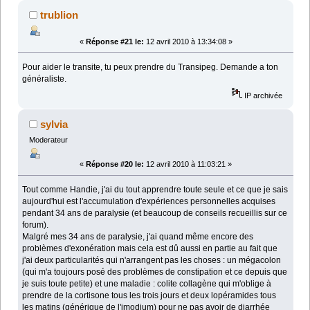
trublion
«
Réponse #21 le:
12 avril 2010 à 13:34:08 »
Pour aider le transite, tu peux prendre du Transipeg. Demande a ton
généraliste.
IP archivée
sylvia
Moderateur
«
Réponse #20 le:
12 avril 2010 à 11:03:21 »
Tout comme Handie, j'ai du tout apprendre toute seule et ce que je sais
aujourd'hui est l'accumulation d'expériences personnelles acquises
pendant 34 ans de paralysie (et beaucoup de conseils recueillis sur ce
forum).
Malgré mes 34 ans de paralysie, j'ai quand même encore des
problèmes d'exonération mais cela est dû aussi en partie au fait que
j'ai deux particularités qui n'arrangent pas les choses : un mégacolon
(qui m'a toujours posé des problèmes de constipation et ce depuis que
je suis toute petite) et une maladie : colite collagène qui m'oblige à
prendre de la cortisone tous les trois jours et deux lopéramides tous
les matins (générique de l'imodium) pour ne pas avoir de diarrhée