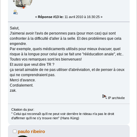
«
Réponse #13 le:
11 avril 2010 à 16:30:25 »
Salut,
J'aimerai avoir l'avis de personnes para (pour mon cas) qui sont
confronter à la difficulté d'aller à la selle. Et des problèmes que cela
engendre.
Par exemple, quels médicaments utilisés pour mieux évacuer, quel
risque à la longue pour celui qui se fait une "rééducation anale", etc..
Toutes vos remarques sont les bienvenues!
Et aussi que veut dire TR ?
ça serait aimable de ne pas utiliser d'abréviation, et de penser à ceux
qui ne comprendraient pas.
Merci d'avance.
Cordialement.
zak.
IP archivée
Citation du jour:
" Celui qui reconnaît qu'il ne peut voir derrière le rideau n'a pas le droit
d'affirmer qu'il ne s'y trouve rien" (Hans Küng)
paulo ribeiro