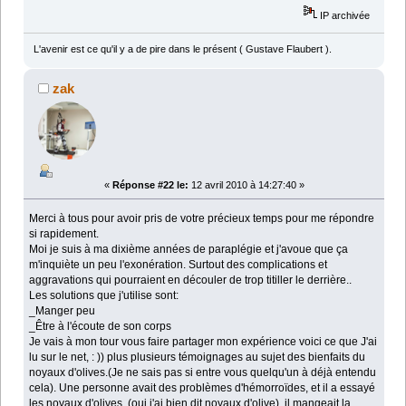
IP archivée
L'avenir est ce qu'il y a de pire dans le présent ( Gustave Flaubert ).
zak
«
Réponse #22 le:
12 avril 2010 à 14:27:40 »
Merci à tous pour avoir pris de votre précieux temps pour me répondre
si rapidement.
Moi je suis à ma dixième années de paraplégie et j'avoue que ça
m'inquiète un peu l'exonération. Surtout des complications et
aggravations qui pourraient en découler de trop titiller le derrière..
Les solutions que j'utilise sont:
_Manger peu
_Être à l'écoute de son corps
Je vais à mon tour vous faire partager mon expérience voici ce que J'ai
lu sur le net, : )) plus plusieurs témoignages au sujet des bienfaits du
noyaux d'olives.(Je ne sais pas si entre vous quelqu'un à déjà entendu
cela). Une personne avait des problèmes d'hémorroïdes, et il a essayé
les noyaux d'olives, (oui j'ai bien dit noyaux d'olive), il mangeait la