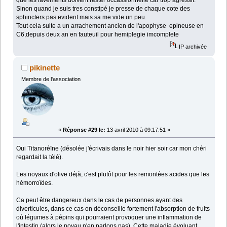
que les lavements doivent rester occassionnelle car trop agressif.
Sinon quand je suis tres constipé je presse de chaque cote des
sphincters pas evident mais sa me vide un peu.
Tout cela suite a un arrachement ancien de l'apophyse epineuse en
C6,depuis deux an en fauteuil pour hemiplegie imcomplete
IP archivée
pikinette
Membre de l'association
«
Réponse #29 le:
13 avril 2010 à 09:17:51 »
Oui Titanoréïne (désolée j'écrivais dans le noir hier soir car mon chéri
regardait la télé).
Les noyaux d'olive déjà, c'est plutôt pour les remontées acides que les
hémorroïdes.
Ca peut être dangereux dans le cas de personnes ayant des
diverticules, dans ce cas on déconseille fortement l'absorption de fruits
où légumes à pépins qui pourraient provoquer une inflammation de
l'intestin (alors le noyau n'en parlons pas). Cette maladie évoluant