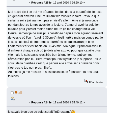
«
Réponse #25 le:
12 avril 2010 à 16:20:10 »
Moi aussi c'est ce qui me dérange le plus dans la paraplégie, je reste
en général environ 1 heure 30 aux wc tous les 2 soirs. J'avoue que
certains soirs j'ai vraiment pas envie d'y aller même si je m'occupe
pendant tout ce temps avec de la lecture. J'aimerai avoir la solution
miracle pour y rester moins d'une heure ça me changerait la vie.
Heureusement je ne suis plus constipée depuis mon agrandissement
de vessie où l'on m'a retiré 30cm d'intestin grêle mais en contre partie
je suis sujette à de fréquentes diarrhées, ce qui m'arrange bien
finalement car c'est bâclé en 30-45 min. A la rigueur j'aimerai avoir la
diarrhée à chaque soir où je dois aller aux wc pour que ça aille plus
vite mais je sais pas si c'est très bon à long terme, tout comme
l'évacuation par TR, c'est irritant pour la tuyauterie je suppose. Pis le
souci de la diarrhée c'est que parfois elle arrive sans prévenir donc
c'est pas le top non plus... Bref...
Au moins ça me rassure je suis pas la seule à passer "15 ans" aux
toilettes !
IP archivée
Bull
«
Réponse #24 le:
12 avril 2010 à 15:49:12 »
je savais bien que ce sujet serait "intéressant"