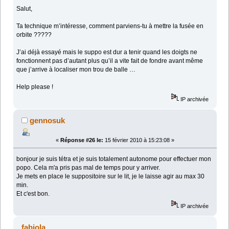
Salut,
Ta technique m’intéresse, comment parviens-tu à mettre la fusée en
orbite ?????
J’ai déjà essayé mais le suppo est dur a tenir quand les doigts ne
fonctionnent pas d’autant plus qu’il a vite fait de fondre avant même
que j’arrive à localiser mon trou de balle …
Help please !
IP archivée
gennosuk
«
Réponse #26 le:
15 février 2010 à 15:23:08 »
bonjour je suis tétra et je suis totalement autonome pour effectuer mon
popo. Cela m'a pris pas mal de temps pour y arriver.
Je mets en place le suppositoire sur le lit, je le laisse agir au max 30
min.
Et c'est bon.
IP archivée
fabiola