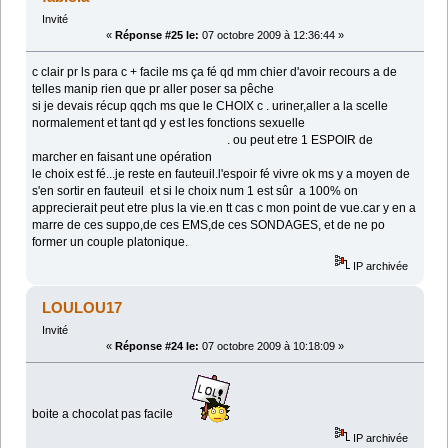
Invité
«
Réponse #25 le:
07 octobre 2009 à 12:36:44 »
c clair pr ls para c + facile ms ça fé qd mm chier d'avoir recours a de
telles manip rien que pr aller poser sa pêche
si je devais récup qqch ms que le CHOIX c . uriner,aller a la scelle
normalement et tant qd y est les fonctions sexuelle
. ou peut etre 1 ESPOIR de
marcher en faisant une opération
le choix est fé...je reste en fauteuil.l'espoir fé vivre ok ms y a moyen de
s'en sortir en fauteuil et si le choix num 1 est sûr a 100% on
apprecierait peut etre plus la vie.en tt cas c mon point de vue.car y en a
marre de ces suppo,de ces EMS,de ces SONDAGES, et de ne po
former un couple platonique.
IP archivée
LOULOU17
Invité
«
Réponse #24 le:
07 octobre 2009 à 10:18:09 »
boite a chocolat pas facile
IP archivée