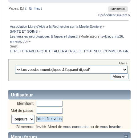
Pages: [
1
]
2
En haut
IMPRIMER
« précédent
suivant »
Association Libre d'Aide a la Recherche sur la Moelle Epiniere
»
SANTE ET SOINS
»
Les vessies neurologiques & l'appareil digestif
(Modérateurs:
sylvia
,
chris26
,
anneso
,
Jo
) »
Sujet:
ETRE TETRAPLEGIQUE ET ALLER A LA SELLE TOUT SEUL COMME UN GRAND
Aller à:
Utilisateur
Identifiant:
Mot de passe:
Bienvenue,
Invité
. Merci de
vous connecter
ou de
vous inscrire
.
Menu forum