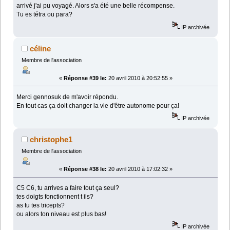
arrivé j'ai pu voyagé. Alors s'a été une belle récompense.
Tu es tétra ou para?
IP archivée
céline
Membre de l'association
«
Réponse #39 le:
20 avril 2010 à 20:52:55 »
Merci gennosuk de m'avoir répondu.
En tout cas ça doit changer la vie d'être autonome pour ça!
IP archivée
christophe1
Membre de l'association
«
Réponse #38 le:
20 avril 2010 à 17:02:32 »
C5 C6, tu arrives a faire tout ça seul?
tes doigts fonctionnent t ils?
as tu tes tricepts?
ou alors ton niveau est plus bas!
IP archivée