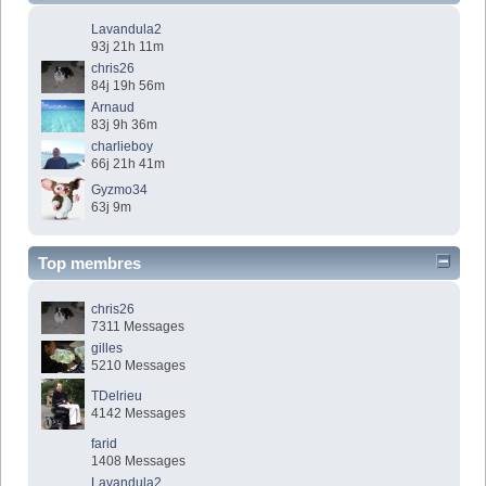
Lavandula2
93j 21h 11m
chris26
84j 19h 56m
Arnaud
83j 9h 36m
charlieboy
66j 21h 41m
Gyzmo34
63j 9m
Top membres
chris26
7311 Messages
gilles
5210 Messages
TDelrieu
4142 Messages
farid
1408 Messages
Lavandula2