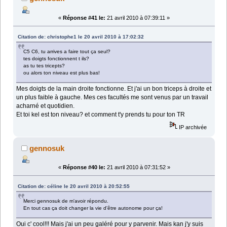
«
Réponse #41 le:
21 avril 2010 à 07:39:11 »
Citation de: christophe1 le 20 avril 2010 à 17:02:32
C5 C6, tu arrives a faire tout ça seul?
tes doigts fonctionnent t ils?
as tu tes tricepts?
ou alors ton niveau est plus bas!
Mes doigts de la main droite fonctionne. Et j'ai un bon triceps à droite et
un plus faible à gauche. Mes ces facultés me sont venus par un travail
acharné et quotidien.
Et toi kel est ton niveau? et comment t'y prends tu pour ton TR
IP archivée
gennosuk
«
Réponse #40 le:
21 avril 2010 à 07:31:52 »
Citation de: céline le 20 avril 2010 à 20:52:55
Merci gennosuk de m'avoir répondu.
En tout cas ça doit changer la vie d'être autonome pour ça!
Oui c' cool!!! Mais j'ai un peu galéré pour y parvenir. Mais kan j'y suis