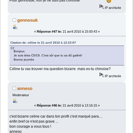
Pour gennosuk, non je ne suis pas chinoise^^^^^^^^^^^^^^
IP archivée
gennosuk
«
Réponse #47 le:
21 avril 2010 à 15:00:43 »
Citation de: céline le 21 avril 2010 à 12:23:07
Bonjour,
Je suis tétra C5/C6. C'est sûr que tu as dû galéré!
Bonne journée
Céline tu vas trouver ma question bizarre. mais es-tu chinoise?
IP archivée
anneso
Moderateur
«
Réponse #46 le:
21 avril 2010 à 13:16:15 »
c'est bizarre celine car dans ton profil c'est marqué para....
enfin bref ce n'est pas grave ...
bon courage a vous tous !
anneso