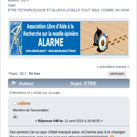
anneso
,
Jo
) »
Sujet:
ETRE TETRAPLEGIQUE ET ALLER A LA SELLE TOUT SEUL COMME UN GRAND
« précédent
suivant »
Pages: [
1
]
2
En bas
IMPRIMER
Auteur
Sujet: ETRE
TETRAPLEGIQUE ET ALLER A LA SELLE TOUT
0 Membres et 1 Invité sur ce sujet
SEUL COMME UN GRAND (Lu 65477 fois)
céline
Membre de l'association
«
Réponse #48 le:
21 avril 2010 à 16:49:55 »
Oui anneso j'ai vu que c'était marqué para, et j'arrive pas à le changer.