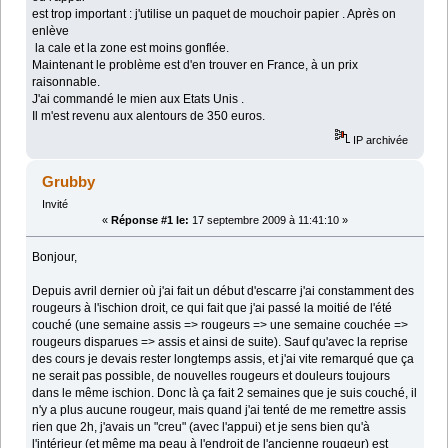
est trop important : j'utilise un paquet de mouchoir papier . Après on
enlève
la cale et la zone est moins gonflée.
Maintenant le problème est d'en trouver en France, à un prix
raisonnable.
J'ai commandé le mien aux Etats Unis .
Il m'est revenu aux alentours de 350 euros.
IP archivée
Grubby
Invité
«
Réponse #1 le:
17 septembre 2009 à 11:41:10 »
Bonjour,
Depuis avril dernier où j'ai fait un début d'escarre j'ai constamment des
rougeurs à l'ischion droit, ce qui fait que j'ai passé la moitié de l'été
couché (une semaine assis => rougeurs => une semaine couchée =>
rougeurs disparues => assis et ainsi de suite). Sauf qu'avec la reprise
des cours je devais rester longtemps assis, et j'ai vite remarqué que ça
ne serait pas possible, de nouvelles rougeurs et douleurs toujours
dans le même ischion. Donc là ça fait 2 semaines que je suis couché, il
n'y a plus aucune rougeur, mais quand j'ai tenté de me remettre assis
rien que 2h, j'avais un "creu" (avec l'appui) et je sens bien qu'à
l'intérieur (et même ma peau à l'endroit de l'ancienne rougeur) est