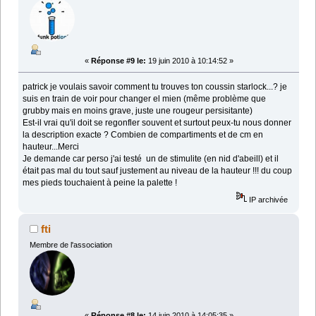
«
Réponse #9 le:
19 juin 2010 à 10:14:52 »
patrick je voulais savoir comment tu trouves ton coussin starlock...? je
suis en train de voir pour changer el mien (même problème que
grubby mais en moins grave, juste une rougeur persisitante)
Est-il vrai qu'il doit se regonfler souvent et surtout peux-tu nous donner
la description exacte ? Combien de compartiments et de cm en
hauteur...Merci
Je demande car perso j'ai testé un de stimulite (en nid d'abeill) et il
était pas mal du tout sauf justement au niveau de la hauteur !!! du coup
mes pieds touchaient à peine la palette !
IP archivée
fti
Membre de l'association
«
Réponse #8 le:
14 juin 2010 à 14:05:35 »