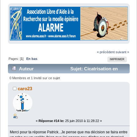
« précédent
suivant »
Pages: [
1
]
En bas
IMPRIMER
Auteur
Sujet: Cicatrisation en
profondeur ? (Lu 17736 fois)
0 Membres et 1 Invité sur ce sujet
caro23
«
Réponse #14 le:
25 juin 2010 à 11:28:22 »
Merci pour ta réponse Patrick...Je pense que ma décision se faira entre