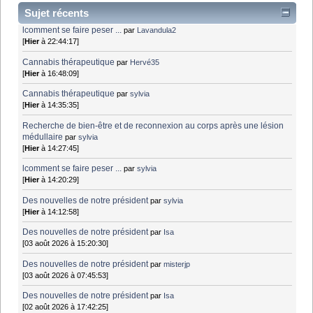
Sujet récents
lcomment se faire peser ...
par
Lavandula2
[
Hier
à 22:44:17]
Cannabis thérapeutique
par
Hervé35
[
Hier
à 16:48:09]
Cannabis thérapeutique
par
sylvia
[
Hier
à 14:35:35]
Recherche de bien-être et de reconnexion au corps après une lésion
médullaire
par
sylvia
[
Hier
à 14:27:45]
lcomment se faire peser ...
par
sylvia
[
Hier
à 14:20:29]
Des nouvelles de notre président
par
sylvia
[
Hier
à 14:12:58]
Des nouvelles de notre président
par
Isa
[03 août 2026 à 15:20:30]
Des nouvelles de notre président
par
misterjp
[03 août 2026 à 07:45:53]
Des nouvelles de notre président
par
Isa
[02 août 2026 à 17:42:25]