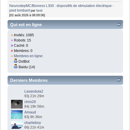
NeurostepMC/Bioness L300 : dispositifs de stimulation électrique -
pied tombant
par
farid
[02 août 2026 à 08:09:06]
Qui est en ligne
Invités: 1085
Robots: 15
Caché: 0
Membres: 0
Membres en ligne
:
DotBot
Baidu (14)
Derniers Membres
Lavandula2
93j 21h 29m
chris26
84j 19h 56m
Arnaud
83j 9h 36m
charlieboy
66j 21h 41m