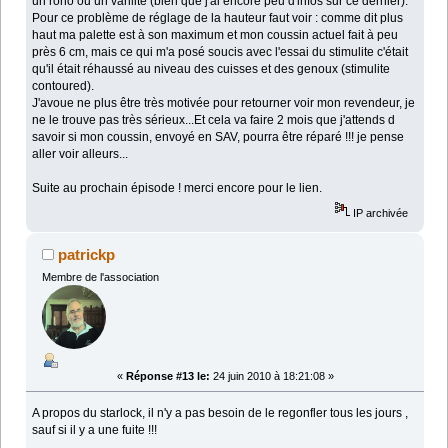
un roho ou un varilite (bien que j'ai encore peu d'infos sur ce dernier).
Pour ce problème de réglage de la hauteur faut voir : comme dit plus
haut ma palette est à son maximum et mon coussin actuel fait à peu
près 6 cm, mais ce qui m'a posé soucis avec l'essai du stimulite c'était
qu'il était réhaussé au niveau des cuisses et des genoux (stimulite
contoured).
J'avoue ne plus être très motivée pour retourner voir mon revendeur, je
ne le trouve pas très sérieux...Et cela va faire 2 mois que j'attends d
savoir si mon coussin, envoyé en SAV, pourra être réparé !!! je pense
aller voir alleurs...
Suite au prochain épisode ! merci encore pour le lien.
IP archivée
patrickp
Membre de l'association
«
Réponse #13 le:
24 juin 2010 à 18:21:08 »
A propos du starlock, il n'y a pas besoin de le regonfler tous les jours ,
sauf si il y a une fuite !!!