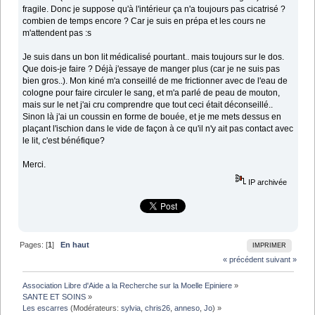
fragile. Donc je suppose qu'à l'intérieur ça n'a toujours pas cicatrisé ?
combien de temps encore ? Car je suis en prépa et les cours ne
m'attendent pas :s
Je suis dans un bon lit médicalisé pourtant.. mais toujours sur le dos.
Que dois-je faire ? Déjà j'essaye de manger plus (car je ne suis pas
bien gros..). Mon kiné m'a conseillé de me frictionner avec de l'eau de
cologne pour faire circuler le sang, et m'a parlé de peau de mouton,
mais sur le net j'ai cru comprendre que tout ceci était déconseillé..
Sinon là j'ai un coussin en forme de bouée, et je me mets dessus en
plaçant l'ischion dans le vide de façon à ce qu'il n'y ait pas contact avec
le lit, c'est bénéfique?
Merci.
IP archivée
Pages: [
1
]
En haut
IMPRIMER
« précédent
suivant »
Association Libre d'Aide a la Recherche sur la Moelle Epiniere
»
SANTE ET SOINS
»
Les escarres
(Modérateurs:
sylvia
,
chris26
,
anneso
,
Jo
) »