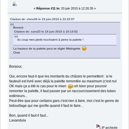
«
Réponse #11 le:
20 juin 2010 à 12:26:35 »
Citation de: chris26 le 19 juin 2010 à 22:22:57
Bonsoir
Citation de: caro23 le 19 juin 2010 à 10:14:52
du coup mes pieds touchaient à peine la palette !
La hauteur de ta palette peut se régler Mistingette
Chris
Bonjour,
Oui, encore faut-il que les montants du châssis le permettent : si le
fauteuil est livré avec déjà la palette remontée au maximum (c'est nul
OK mais ça a été le cas pour le mien
) eh bien pour pouvoir
remonter la palette, il faut passer par un raccourcissement des tubes
extérieurs...
Peut-être que pour certains gars c'est rien à faire, moi c'est le genre de
bidouillage qui me gonfle quand il faut le faire...
Bon, quand il faut il faut...
Lavandula
IP archivée