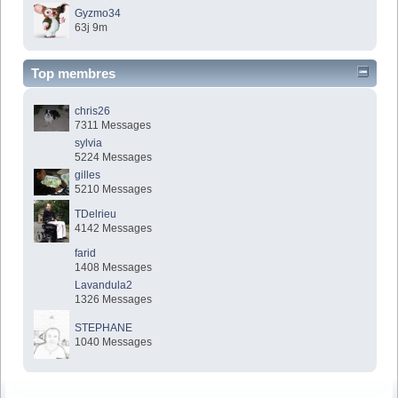
Gyzmo34
63j 9m
Top membres
chris26
7311 Messages
sylvia
5224 Messages
gilles
5210 Messages
TDelrieu
4142 Messages
farid
1408 Messages
Lavandula2
1326 Messages
STEPHANE
1040 Messages