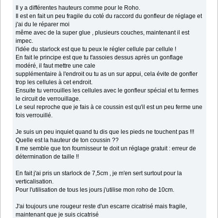
Il y a différentes hauteurs comme pour le Roho.
Il est en fait un peu fragile du coté du raccord du gonfleur de réglage et
j'ai du le réparer moi
même avec de la super glue , plusieurs couches, maintenant il est
impec.
l'idée du starlock est que tu peux le régler cellule par cellule !
En fait le principe est que tu t'assoies dessus après un gonflage
modéré, il faut mettre une cale
supplémentaire à l'endroit ou tu as un sur appui, cela évite de gonfler
trop les cellules à cet endroit.
Ensuite tu verrouilles les cellules avec le gonfleur spécial et tu fermes
le circuit de verrouillage.
Le seul reproche que je fais à ce coussin est qu'il est un peu ferme une
fois verrouillé.
Je suis un peu inquiet quand tu dis que les pieds ne touchent pas !!!
Quelle est la hauteur de ton coussin ??
Il me semble que ton fournisseur te doit un réglage gratuit : erreur de
détermination de taille !!
En fait j'ai pris un starlock de 7,5cm , je m'en sert surtout pour la
verticalisation.
Pour l'utilisation de tous les jours j'utilise mon roho de 10cm.
J'ai toujours une rougeur reste d'un escarre cicatrisé mais fragile,
maintenant que je suis cicatrisé