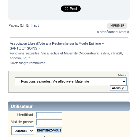
Pages: [
1
]
En haut
IMPRIMER
« précédent
suivant »
Association Libre d'Aide a la Recherche sur la Moelle Epiniere
»
SANTE ET SOINS
»
Fonctions sexuelles, Vie affective et Maternité
(Modérateurs:
sylvia
,
chris26
,
anneso
,
Jo
) »
Sujet:
Viagra remboursé
Aller à:
Utilisateur
Identifiant:
Mot de passe: