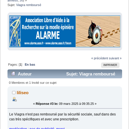
anneso
,
Jo
) »
Sujet:
Viagra remboursé
« précédent
suivant »
Pages: [
1
]
En bas
IMPRIMER
Auteur
Sujet: Viagra remboursé
(Lu 20968 fois)
0 Membres et 1 Invité sur ce sujet
liliseo
«
Réponse #3 le:
09 mars 2025 à 09:35:25 »
Le Viagra n'est pas remboursé par la sécurité sociale, sauf dans des
cas très spécifiques et avec une prescription.