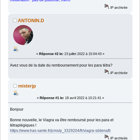
modération : pas de publicité, merci
IP archivée
ANTONIN.D
«
Réponse #2 le:
23 juillet 2022 à 15:04:43 »
Avez vous de la date du remboursement pour les para tétra?
IP archivée
misterjp
«
Réponse #1 le:
18 avril 2022 à 10:21:41 »
Bonjour
Bonne nouvelle, le Viagra va être remboursé pour les para et
tétraplégiques !
https://www.has-sante.fr/jcms/p_3329204/fr/viagra-sildenafil
IP archivée