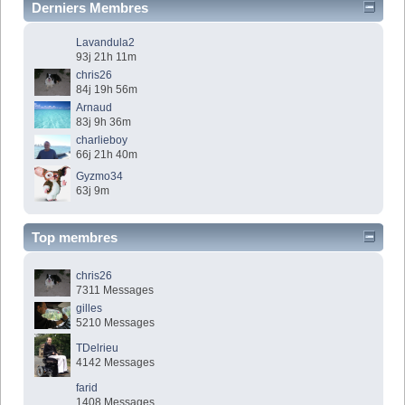
Derniers Membres
Lavandula2
93j 21h 11m
chris26
84j 19h 56m
Arnaud
83j 9h 36m
charlieboy
66j 21h 40m
Gyzmo34
63j 9m
Top membres
chris26
7311 Messages
gilles
5210 Messages
TDelrieu
4142 Messages
farid
1408 Messages