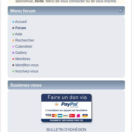
Bienvenue,
Invité
. Merci de
vous connecter
ou de
vous inscrire
.
Menu forum
Accueil
Forum
Aide
Rechercher
Calendrier
Gallery
Membres
Identifiez-vous
Inscrivez-vous
Soutenez-nous
BULLETIN D'ADHÉSION