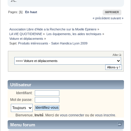
J.C.
Pages: [
1
]
En haut
IMPRIMER
« précédent
suivant »
Association Libre d'Aide a la Recherche sur la Moelle Epiniere
»
LA VIE QUOTIDIENNE
»
Les équipements, les aides techniques
»
Voiture et déplacements
»
Sujet:
Produits intéressants - Salon Handica Lyon 2009
Aller à:
Utilisateur
Identifiant:
Mot de passe:
Bienvenue,
Invité
. Merci de
vous connecter
ou de
vous inscrire
.
Menu forum