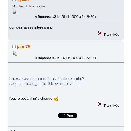
Membre de l'association
«
Réponse #2 le:
26 juin 2009 à 14:29:30 »
oui, c'est assez intéressant
IP archivée
jaco75
«
Réponse #1 le:
26 juin 2009 à 12:22:34 »
http://cestauprogramme.france2.fr/index-fr.php?
page=article&id_article=3457&mode=video
l'ouvre bocal il m' a choqué
IP archivée