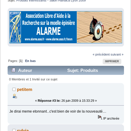
Sujet:
Produits intéressants - Salon Handica Lyon 2009
« précédent
suivant »
Pages: [
1
]
En bas
IMPRIMER
Auteur
Sujet: Produits
intéressants - Salon Handica Lyon 2009 (Lu 8131 fois)
0 Membres et 1 Invité sur ce sujet
petitem
«
Réponse #3 le:
26 juin 2009 à 15:33:29 »
Je dirai meme etonnant...c'est bien de voir de la nouveauté....
IP archivée
sylvia