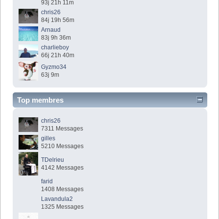
93j 21h 11m
chris26
84j 19h 56m
Arnaud
83j 9h 36m
charlieboy
66j 21h 40m
Gyzmo34
63j 9m
Top membres
chris26
7311 Messages
gilles
5210 Messages
TDelrieu
4142 Messages
farid
1408 Messages
Lavandula2
1325 Messages