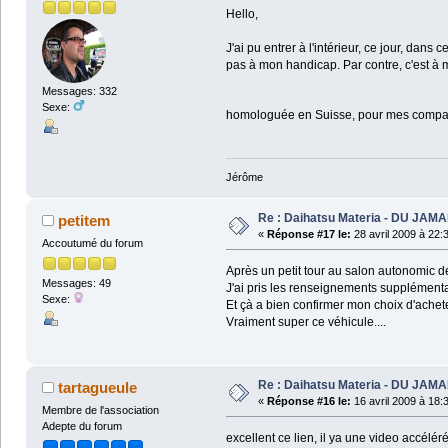
Hello,
J'ai pu entrer à l'intérieur, ce jour, dans
pas à mon handicap. Par contre, c'est à m
Messages: 332
Sexe:
homologuée en Suisse, pour mes compat
Jérôme
Re : Daihatsu Materia - DU JAMA
petitem
«
Réponse #17 le:
28 avril 2009 à 22:
Accoutumé du forum
Après un petit tour au salon autonomic de
Messages: 49
J'ai pris les renseignements supplémenta
Sexe:
Et çà a bien confirmer mon choix d'achete
Vraiment super ce véhicule....
Re : Daihatsu Materia - DU JAMA
tartagueule
«
Réponse #16 le:
16 avril 2009 à 18:
Membre de l'association
Adepte du forum
excellent ce lien, il ya une video accéléré