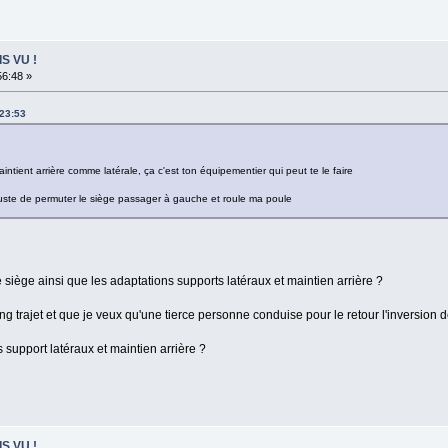
IS VU !
56:48 »
:23:53
intient arrière comme latérale, ça c'est ton équipementier qui peut te le faire
it juste de permuter le siège passager à gauche et roule ma poule
siège ainsi que les adaptations supports latéraux et maintien arrière ?
ong trajet et que je veux qu'une tierce personne conduise pour le retour l'inversion 
support latéraux et maintien arrière ?
IS VU !