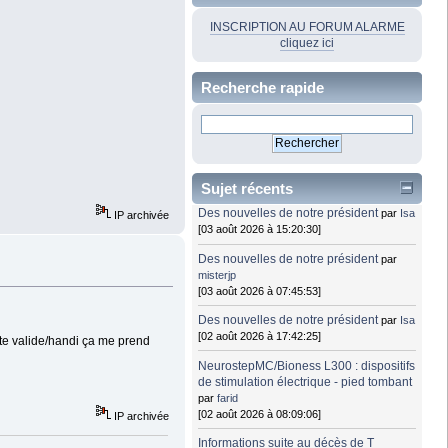
INSCRIPTION AU FORUM ALARME
cliquez ici
Recherche rapide
Sujet récents
Des nouvelles de notre président
par
Isa
IP archivée
[03 août 2026 à 15:20:30]
Des nouvelles de notre président
par
misterjp
[03 août 2026 à 07:45:53]
Des nouvelles de notre président
par
Isa
[02 août 2026 à 17:42:25]
ite valide/handi ça me prend
NeurostepMC/Bioness L300 : dispositifs
de stimulation électrique - pied tombant
par
farid
[02 août 2026 à 08:09:06]
IP archivée
Informations suite au décès de T