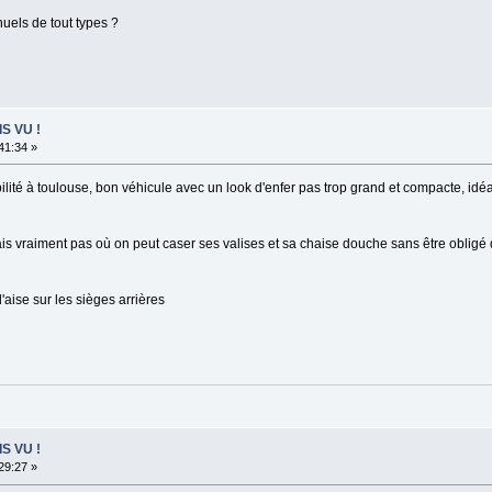
anuels de tout types ?
IS VU !
:41:34 »
ilité à toulouse, bon véhicule avec un look d'enfer pas trop grand et compacte, idéal
 sais vraiment pas où on peut caser ses valises et sa chaise douche sans être oblig
'aise sur les sièges arrières
IS VU !
:29:27 »