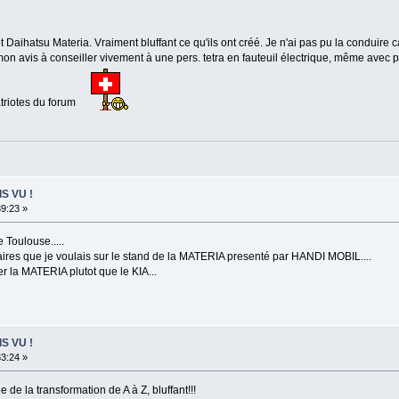
 cet Daihatsu Materia. Vraiment bluffant ce qu'ils ont créé. Je n'ai pas pu la conduire 
on avis à conseiller vivement à une pers. tetra en fauteuil électrique, même avec pe
riotes du forum
IS VU !
39:23 »
 Toulouse.....
ires que je voulais sur le stand de la MATERIA presenté par HANDI MOBIL....
r la MATERIA plutot que le KIA...
IS VU !
33:24 »
e de la transformation de A à Z, bluffant!!!