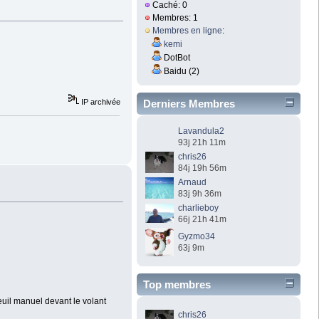
Caché: 0
Membres: 1
Membres en ligne
:
kemi
DotBot
Baidu (2)
IP archivée
Derniers Membres
Lavandula2
93j 21h 11m
chris26
84j 19h 56m
Arnaud
83j 9h 36m
charlieboy
66j 21h 41m
Gyzmo34
63j 9m
Top membres
euil manuel devant le volant
chris26