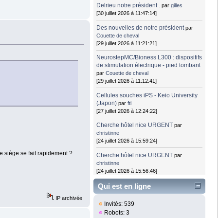
Delrieu notre président .
par
gilles
[30 juillet 2026 à 11:47:14]
Des nouvelles de notre président
par
Couette de cheval
[29 juillet 2026 à 11:21:21]
NeurostepMC/Bioness L300 : dispositifs
de stimulation électrique - pied tombant
par
Couette de cheval
[29 juillet 2026 à 11:12:41]
Cellules souches iPS - Keio University
(Japon)
par
fti
[27 juillet 2026 à 12:24:22]
Cherche hôtel nice URGENT
par
christinne
[24 juillet 2026 à 15:59:24]
de siège se fait rapidement ?
Cherche hôtel nice URGENT
par
christinne
[24 juillet 2026 à 15:56:46]
Qui est en ligne
IP archivée
Invités: 539
Robots: 3