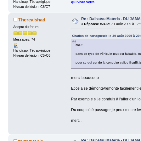
Handicap: Tétraplégique
qui vivra verra
Niveau de lésion: C6/C7
Re : Daihatsu Materia - DU JAMA
Therealshad
«
Réponse #24 le:
31 août 2009 à 17:
Adepte du forum
Citation de: tartagueule le 30 août 2009 à 20
Messages: 74
salut,
Handicap: Tétraplégique
dans ce type de véhicule tout est faisable, ma
Niveau de lésion: C5-C6
pour ce qui est de la conduite valide il suff
merci beaucoup.
Et cela se démonte/remonte facilement le 
Par exemple si je conduis à l'aller d'un l
Du coup côté passager je peux mettre les 
merci.
Re : Daihatsu Materia - DU JAMA