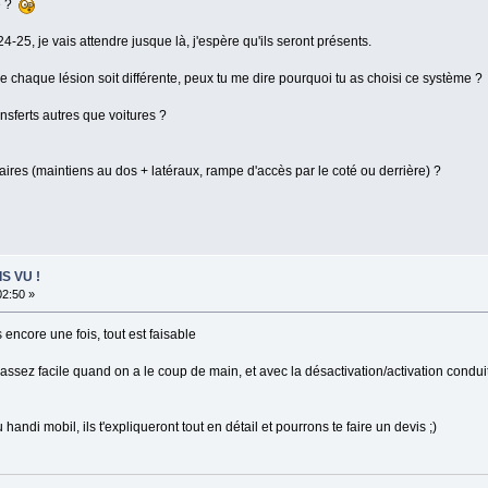
e ?
-25, je vais attendre jusque là, j'espère qu'ils seront présents.
 chaque lésion soit différente, peux tu me dire pourquoi tu as choisi ce système ?
nsferts autres que voitures ?
es (maintiens au dos + latéraux, rampe d'accès par le coté ou derrière) ?
IS VU !
02:50 »
 encore une fois, tout est faisable
assez facile quand on a le coup de main, et avec la désactivation/activation condu
andi mobil, ils t'expliqueront tout en détail et pourrons te faire un devis ;)