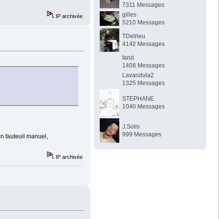
7311 Messages
gilles
IP archivée
5210 Messages
TDelrieu
4142 Messages
farid
1408 Messages
Lavandula2
1325 Messages
STEPHANE
1040 Messages
J.Solis
999 Messages
n fauteuil manuel,
IP archivée