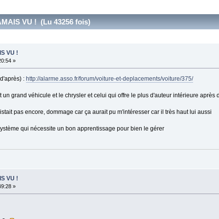
AMAIS VU ! (Lu 43256 fois)
IS VU !
20:54 »
d'après) :
http://alarme.asso.fr/forum/voiture-et-deplacements/voiture/375/
it un grand véhicule et le chrysler et celui qui offre le plus d'auteur intérieure aprè
istait pas encore, dommage car ça aurait pu m'intéresser car il très haut lui aussi
système qui nécessite un bon apprentissage pour bien le gérer
IS VU !
49:28 »