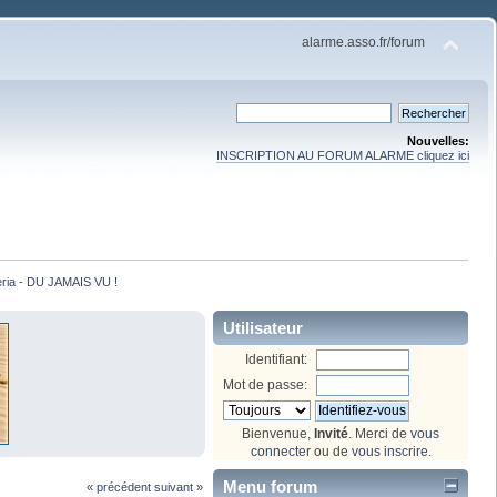
alarme.asso.fr/forum
Nouvelles:
INSCRIPTION AU FORUM ALARME cliquez ici
eria - DU JAMAIS VU !
Utilisateur
Identifiant:
Mot de passe:
Bienvenue,
Invité
. Merci de
vous
connecter
ou de
vous inscrire
.
Menu forum
« précédent
suivant »