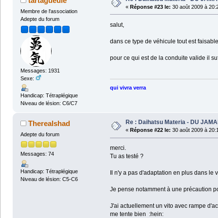
tartagueule
«
Réponse #23 le:
30 août 2009 à 20:
Membre de l'association
Adepte du forum
salut,
dans ce type de véhicule tout est faisable
pour ce qui est de la conduite valide il 
Messages: 1931
Sexe:
qui vivra verra
Handicap: Tétraplégique
Niveau de lésion: C6/C7
Re : Daihatsu Materia - DU JAMA
Therealshad
«
Réponse #22 le:
30 août 2009 à 20:
Adepte du forum
merci.
Messages: 74
Tu as testé ?
Handicap: Tétraplégique
Il n'y a pas d'adaptation en plus dans le
Niveau de lésion: C5-C6
Je pense notamment à une précaution pour 
J'ai actuellement un vito avec rampe d'a
me tente bien :hein: