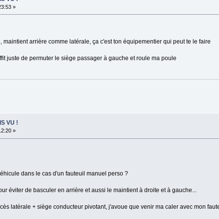
23:53 »
, maintient arrière comme latérale, ça c'est ton équipementier qui peut te le faire
suffit juste de permuter le siège passager à gauche et roule ma poule
IS VU !
12:20 »
 véhicule dans le cas d'un fauteuil manuel perso ?
éviter de basculer en arrière et aussi le maintient à droite et à gauche...
ccès latérale + siège conducteur pivotant, j'avoue que venir ma caler avec mon faut