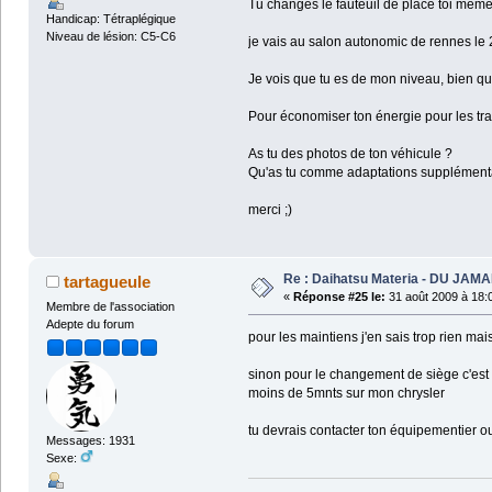
Tu changes le fauteuil de place toi mêm
Handicap: Tétraplégique
Niveau de lésion: C5-C6
je vais au salon autonomic de rennes le 24
Je vois que tu es de mon niveau, bien que
Pour économiser ton énergie pour les tra
As tu des photos de ton véhicule ?
Qu'as tu comme adaptations supplémentair
merci ;)
Re : Daihatsu Materia - DU JAMA
tartagueule
«
Réponse #25 le:
31 août 2009 à 18:
Membre de l'association
Adepte du forum
pour les maintiens j'en sais trop rien mais
sinon pour le changement de siège c'est 
moins de 5mnts sur mon chrysler
tu devrais contacter ton équipementier ou h
Messages: 1931
Sexe: