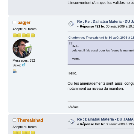
L'inconvénient c'est que les valides ne 
Re : Re : Daihatsu Materia - DU 
bagjer
«
Réponse #21 le:
30 août 2009 à 19:
Adepte du forum
Citation de: Therealshad le 30 août 2009 à 1
Hello,
cela est il fait aussi pour les fauteuils manue
merci.
Messages: 332
Sexe:
Hello,
Oui les aménagements sont aussi conçus 
notamment au niveau du maintien.
Jérôme
Re : Daihatsu Materia - DU JAMA
Therealshad
«
Réponse #20 le:
30 août 2009 à 19:
Adepte du forum