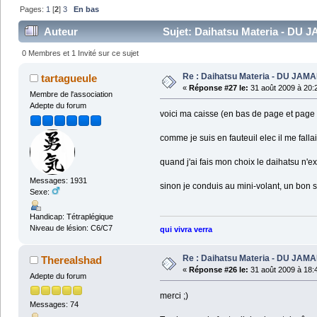
Pages:
1
[
2
]
3
En bas
Auteur
Sujet: Daihatsu Materia - DU J
0 Membres et 1 Invité sur ce sujet
Re : Daihatsu Materia - DU JAMA
tartagueule
«
Réponse #27 le:
31 août 2009 à 20:
Membre de l'association
Adepte du forum
voici ma caisse (en bas de page et page 
comme je suis en fauteuil elec il me falla
quand j'ai fais mon choix le daihatsu n'ex
Messages: 1931
sinon je conduis au mini-volant, un bon 
Sexe:
Handicap: Tétraplégique
Niveau de lésion: C6/C7
qui vivra verra
Re : Daihatsu Materia - DU JAMA
Therealshad
«
Réponse #26 le:
31 août 2009 à 18:
Adepte du forum
merci ;)
Messages: 74