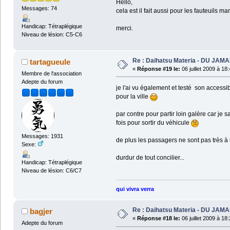
Hello,
Messages: 74
cela est il fait aussi pour les fauteuils m
Handicap: Tétraplégique
merci.
Niveau de lésion: C5-C6
Re : Daihatsu Materia - DU JAMA
tartagueule
«
Réponse #19 le:
06 juillet 2009 à 18
Membre de l'association
Adepte du forum
je l'ai vu également et testé son accessib
pour la ville
par contre pour partir loin galère car je
fois pour sortir du véhicule
Messages: 1931
de plus les passagers ne sont pas très à l
Sexe:
durdur de tout concilier...
Handicap: Tétraplégique
Niveau de lésion: C6/C7
qui vivra verra
Re : Daihatsu Materia - DU JAMA
bagjer
«
Réponse #18 le:
06 juillet 2009 à 18
Adepte du forum