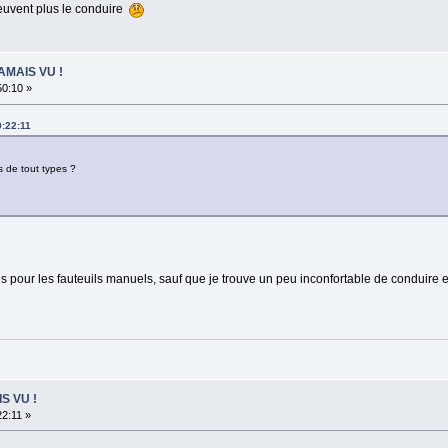
peuvent plus le conduire
JAMAIS VU !
50:10 »
9:22:11
ls de tout types ?
pour les fauteuils manuels, sauf que je trouve un peu inconfortable de conduire e
IS VU !
22:11 »