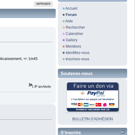
IMPRIMER
Accueil
Forum
Aide
Rechercher
Calendrier
Gallery
Membres
Identifiez-vous
s décaissement, +/- 1m45
Inscrivez-vous
Soutenez-nous
IP archivée
BULLETIN D'ADHÉSION
S'inscrire