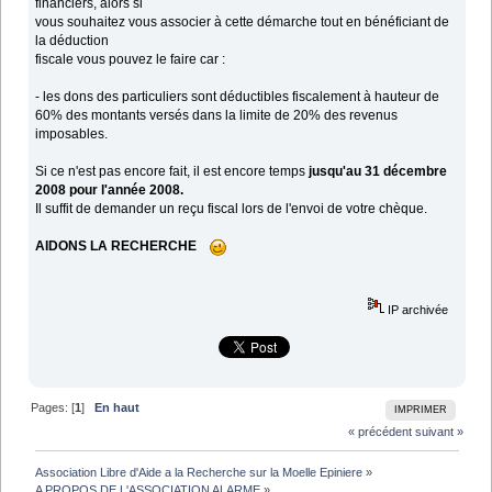
financiers, alors si
vous souhaitez vous associer à cette démarche tout en bénéficiant de
la déduction
fiscale vous pouvez le faire car :
- les dons des particuliers sont déductibles fiscalement à hauteur de
60% des montants versés dans la limite de 20% des revenus
imposables.
Si ce n'est pas encore fait, il est encore temps
jusqu'au 31 décembre
2008 pour l'année 2008.
Il suffit de demander un reçu fiscal lors de l'envoi de votre chèque.
AIDONS LA RECHERCHE
IP archivée
Pages: [
1
]
En haut
IMPRIMER
« précédent
suivant »
Association Libre d'Aide a la Recherche sur la Moelle Epiniere
»
A PROPOS DE L'ASSOCIATION ALARME
»