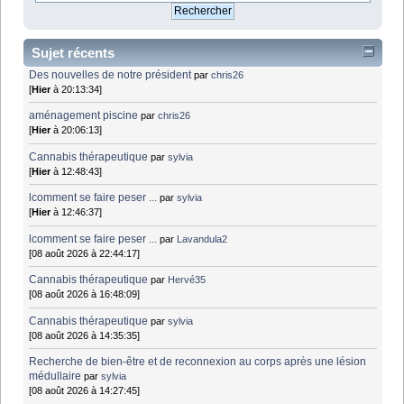
Sujet récents
Des nouvelles de notre président
par
chris26
[
Hier
à 20:13:34]
aménagement piscine
par
chris26
[
Hier
à 20:06:13]
Cannabis thérapeutique
par
sylvia
[
Hier
à 12:48:43]
lcomment se faire peser ...
par
sylvia
[
Hier
à 12:46:37]
lcomment se faire peser ...
par
Lavandula2
[08 août 2026 à 22:44:17]
Cannabis thérapeutique
par
Hervé35
[08 août 2026 à 16:48:09]
Cannabis thérapeutique
par
sylvia
[08 août 2026 à 14:35:35]
Recherche de bien-être et de reconnexion au corps après une lésion
médullaire
par
sylvia
[08 août 2026 à 14:27:45]