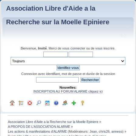
Association Libre d'Aide a la
Recherche sur la Moelle Epiniere
Bienvenue,
Invité
. Merci de
vous connecter
ou de
vous inscrire
.
Connexion avec identifiant, mot de passe et durée de la session
Nouvelles:
INSCRIPTION AU FORUM ALARME cliquez ici
Association Libre d'Aide a la Recherche sur la Moelle Epiniere
»
A PROPOS DE L'ASSOCIATION ALARME
»
Les actions & manifestations d'ALARME
(Modérateurs:
Jean
,
chris26
,
anneso
) »