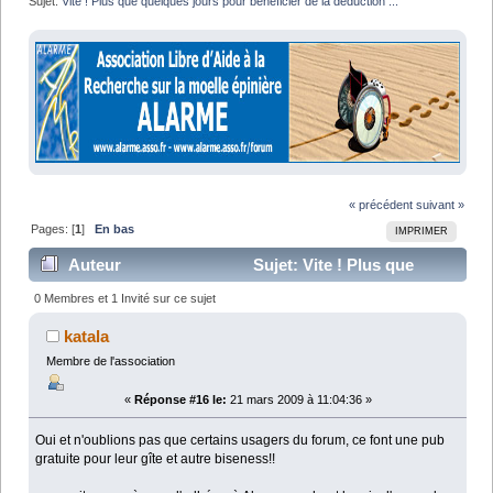
Sujet:
Vite ! Plus que quelques jours pour bénéficier de la déduction ...
« précédent
suivant »
Pages: [
1
]
En bas
IMPRIMER
Auteur
Sujet: Vite ! Plus que
quelques jours pour bénéficier de la déduction ... (Lu
0 Membres et 1 Invité sur ce sujet
18484 fois)
katala
Membre de l'association
«
Réponse #16 le:
21 mars 2009 à 11:04:36 »
Oui et n'oublions pas que certains usagers du forum, ce font une pub
gratuite pour leur gîte et autre biseness!!