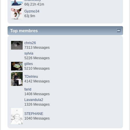
66j 21h 41m
Gyzmo34
63j 9m
Top membres
chris26
7313 Messages
sylvia
5226 Messages
gilles
5210 Messages
TDelrieu
4142 Messages
farid
1408 Messages
Lavandula2
1326 Messages
STEPHANE
1040 Messages