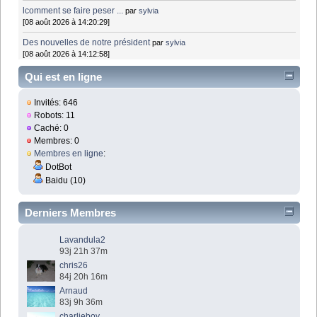
lcomment se faire peser ...
par
sylvia
[08 août 2026 à 14:20:29]
Des nouvelles de notre président
par
sylvia
[08 août 2026 à 14:12:58]
Qui est en ligne
Invités: 646
Robots: 11
Caché: 0
Membres: 0
Membres en ligne
:
DotBot
Baidu (10)
Derniers Membres
Lavandula2
93j 21h 37m
chris26
84j 20h 16m
Arnaud
83j 9h 36m
charlieboy