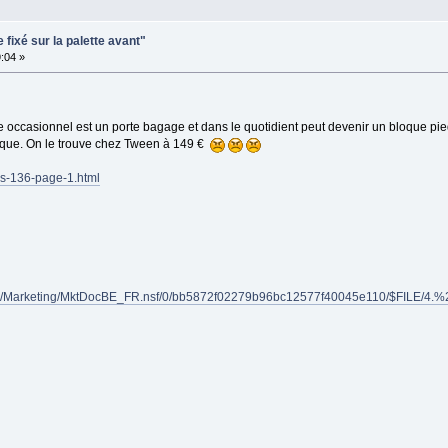
 fixé sur la palette avant"
:04 »
 occasionnel est un porte bagage et dans le quotidient peut devenir un bloque pied,
ique. On le trouve chez Tween à 149 €
es-136-page-1.html
/Europe/Marketing/MktDocBE_FR.nsf/0/bb5872f02279b96bc12577f40045e110/$FIL