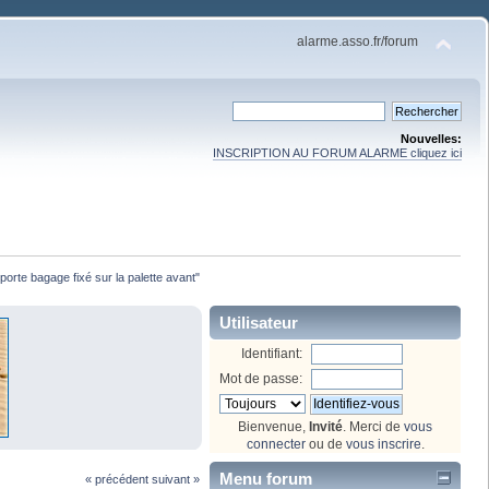
alarme.asso.fr/forum
Nouvelles:
INSCRIPTION AU FORUM ALARME cliquez ici
porte bagage fixé sur la palette avant"
Utilisateur
Identifiant:
Mot de passe:
Bienvenue,
Invité
. Merci de
vous
connecter
ou de
vous inscrire
.
Menu forum
« précédent
suivant »