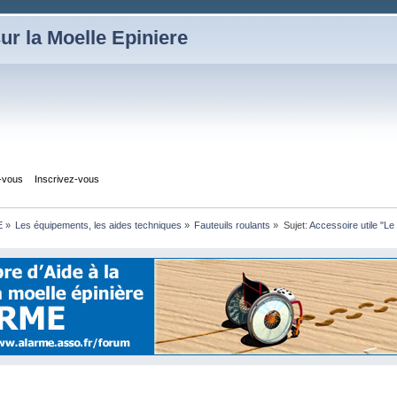
ur la Moelle Epiniere
z-vous
Inscrivez-vous
E
»
Les équipements, les aides techniques
»
Fauteuils roulants
»
Sujet:
Accessoire utile "Le 