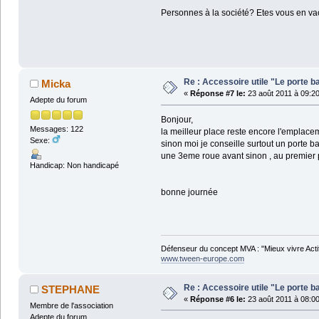
Personnes à la société? Etes vous en v
Re : Accessoire utile "Le porte ba
Micka
«
Réponse #7 le:
23 août 2011 à 09:20
Adepte du forum
Bonjour,
Messages: 122
la meilleur place reste encore l'emplaceme
Sexe:
sinon moi je conseille surtout un porte
une 3eme roue avant sinon , au premier pet
Handicap: Non handicapé
bonne journée
Défenseur du concept MVA : "Mieux vivre Acti
www.tween-europe.com
Re : Accessoire utile "Le porte ba
STEPHANE
«
Réponse #6 le:
23 août 2011 à 08:00
Membre de l'association
Adepte du forum