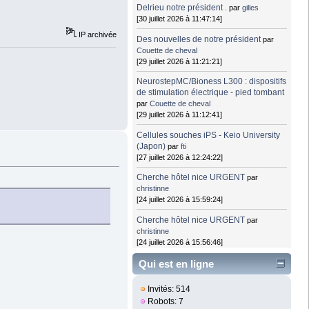
Delrieu notre président .
par
gilles
[30 juillet 2026 à 11:47:14]
IP archivée
Des nouvelles de notre président
par
Couette de cheval
[29 juillet 2026 à 11:21:21]
NeurostepMC/Bioness L300 : dispositifs
de stimulation électrique - pied tombant
par
Couette de cheval
[29 juillet 2026 à 11:12:41]
Cellules souches iPS - Keio University
(Japon)
par
fti
[27 juillet 2026 à 12:24:22]
Cherche hôtel nice URGENT
par
christinne
[24 juillet 2026 à 15:59:24]
Cherche hôtel nice URGENT
par
christinne
[24 juillet 2026 à 15:56:46]
Qui est en ligne
Invités: 514
Robots: 7