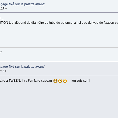
gage fixé sur la palette avant"
:27 »
....
ON tout dépend du diamètre du tube de potence, ainsi que du type de fixation sur c
f"
gage fixé sur la palette avant"
:48 »
faire à TWEEN, il va t'en faire cadeau
j'en suis sur!!!