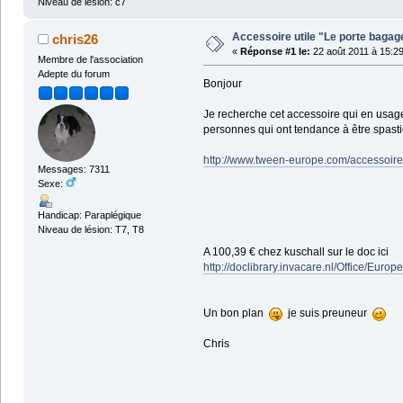
Niveau de lésion: c7
Accessoire utile "Le porte bagage
chris26
«
Réponse #1 le:
22 août 2011 à 15:29
Membre de l'association
Adepte du forum
Bonjour
Je recherche cet accessoire qui en usage
personnes qui ont tendance à être spast
http://www.tween-europe.com/accessoir
Messages: 7311
Sexe:
Handicap: Paraplégique
Niveau de lésion: T7, T8
A 100,39 € chez kuschall sur le doc ici
http://doclibrary.invacare.nl/Office
Un bon plan
je suis preuneur
Chris