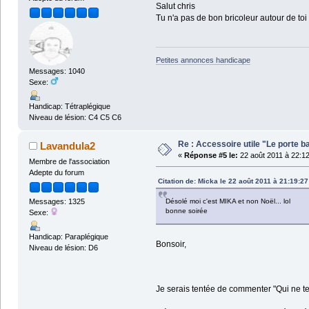
Salut chris
Tu n'a pas de bon bricoleur autour de toi
Petites annonces handicape
Messages: 1040
Sexe:
Handicap: Tétraplégique
Niveau de lésion: C4 C5 C6
Re : Accessoire utile "Le porte ba
Lavandula2
«
Réponse #5 le:
22 août 2011 à 22:12
Membre de l'association
Adepte du forum
Citation de: Micka le 22 août 2011 à 21:19:27
Désolé moi c'est MIKA et non Noël... lol
Messages: 1325
bonne soirée
Sexe:
Handicap: Paraplégique
Bonsoir,
Niveau de lésion: D6
Je serais tentée de commenter "Qui ne te