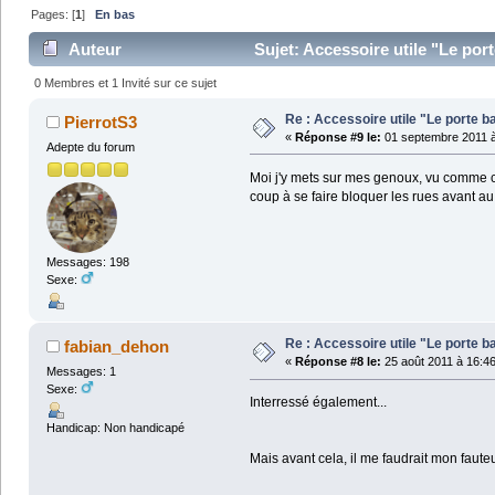
Pages: [
1
]
En bas
Auteur
Sujet: Accessoire utile "Le port
0 Membres et 1 Invité sur ce sujet
Re : Accessoire utile "Le porte ba
PierrotS3
«
Réponse #9 le:
01 septembre 2011 à
Adepte du forum
Moi j'y mets sur mes genoux, vu comme c'e
coup à se faire bloquer les rues avant au
Messages: 198
Sexe:
Re : Accessoire utile "Le porte ba
fabian_dehon
«
Réponse #8 le:
25 août 2011 à 16:46
Messages: 1
Sexe:
Interressé également...
Handicap: Non handicapé
Mais avant cela, il me faudrait mon fauteui