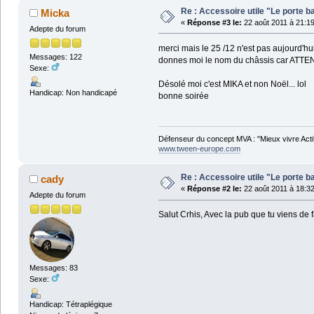
Re : Accessoire utile "Le porte ba
Micka
«
Réponse #3 le:
22 août 2011 à 21:19
Adepte du forum
merci mais le 25 /12 n'est pas aujourd'hui 
Messages: 122
donnes moi le nom du châssis car ATTENTI
Sexe:
Désolé moi c'est MIKA et non Noël... lol
Handicap: Non handicapé
bonne soirée
Défenseur du concept MVA : "Mieux vivre Acti
www.tween-europe.com
Re : Accessoire utile "Le porte ba
cady
«
Réponse #2 le:
22 août 2011 à 18:32
Adepte du forum
Salut Crhis, Avec la pub que tu viens de 
Messages: 83
Sexe:
Handicap: Tétraplégique