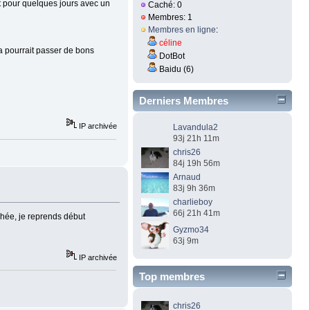
nt pour quelques jours avec un
Caché: 0
Membres: 1
Membres en ligne
:
céline
 pourrait passer de bons
DotBot
Baidu (6)
Derniers Membres
IP archivée
Lavandula2
93j 21h 11m
chris26
84j 19h 56m
Arnaud
83j 9h 36m
charlieboy
66j 21h 41m
chée, je reprends début
Gyzmo34
63j 9m
IP archivée
Top membres
chris26