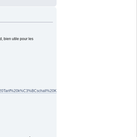
 bien utile pour les
E/4.%20Tarif%20k%C3%BCschall%20Kseries%20G3_0711_FR.pdf