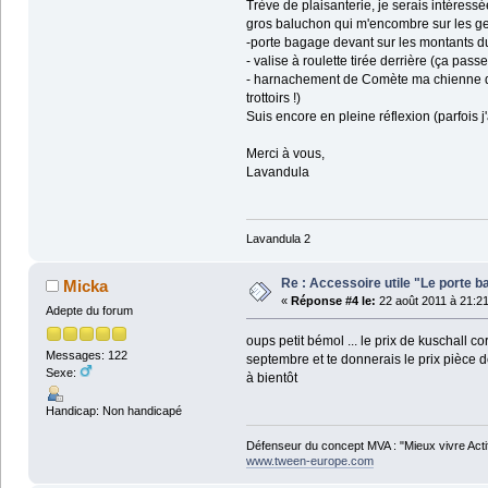
Trève de plaisanterie, je serais intéress
gros baluchon qui m'encombre sur les gen
-porte bagage devant sur les montants du
- valise à roulette tirée derrière (ça passe
- harnachement de Comète ma chienne d'
trottoirs !)
Suis encore en pleine réflexion (parfois j
Merci à vous,
Lavandula
Lavandula 2
Re : Accessoire utile "Le porte ba
Micka
«
Réponse #4 le:
22 août 2011 à 21:21
Adepte du forum
oups petit bémol ... le prix de kuschall 
Messages: 122
septembre et te donnerais le prix pièce d
Sexe:
à bientôt
Handicap: Non handicapé
Défenseur du concept MVA : "Mieux vivre Acti
www.tween-europe.com