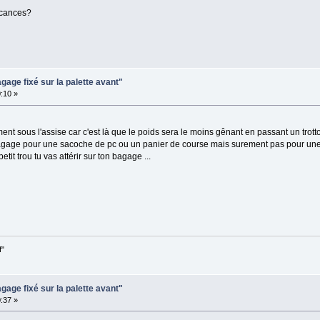
acances?
gage fixé sur la palette avant"
:10 »
nt sous l'assise car c'est là que le poids sera le moins gênant en passant un trottoi
 bagage pour une sacoche de pc ou un panier de course mais surement pas pour une 
it trou tu vas attérir sur ton bagage ...
f"
gage fixé sur la palette avant"
:37 »