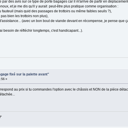
ée par des avis sur ce type de porte bagages car il m'arrive de partir en déplaceme
oux, et je me dis qu'il y aurait peut-être plus pratique comme organisation :
 fauteuil (mais quid des passages de trottoirs ou même faibles seuils ?),
 pas bien les trottoirs non plus),
assistance... (avec un bon bout de viande devant en récompense, je pense que ça
'ai besoin de réfléchir longtemps, c'est handicapant...).
gage fixé sur la palette avant"
:56 »
correspond au prix si tu commandes l'option avec le châssis et NON de la pièce déta
étachée...
f"