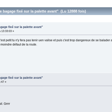
e bagage fixé sur la palette avant" (Lu 12888 fois)
gage fixé sur la palette avant"
 13:33:03 »
st petit tu n'y fera pas tenir uen valise et puis c'est trop dangereux de se balader
 moindre défaut de la route.
gage fixé sur la palette avant"
:47 »
l. Grrrr