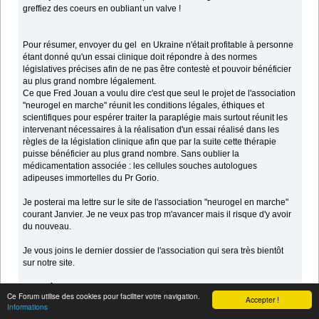
greffiez des coeurs en oubliant un valve !
Pour résumer, envoyer du gel en Ukraine n'était profitable à personne
étant donné qu'un essai clinique doit répondre à des normes
législatives précises afin de ne pas être contestè et pouvoir bénéficier
au plus grand nombre légalement.
Ce que Fred Jouan a voulu dire c'est que seul le projet de l'association
"neurogel en marche" réunit les conditions légales, éthiques et
scientifiques pour espérer traiter la paraplégie mais surtout réunit les
intervenant nécessaires à la réalisation d'un essai réalisé dans les
règles de la législation clinique afin que par la suite cette thérapie
puisse bénéficier au plus grand nombre. Sans oublier la
médicamentation associée : les cellules souches autologues
adipeuses immortelles du Pr Gorio.
Je posterai ma lettre sur le site de l'association "neurogel en marche"
courant Janvier. Je ne veux pas trop m'avancer mais il risque d'y avoir
du nouveau.
Je vous joins le dernier dossier de l'association qui sera très bientôt
sur notre site.
A bientôt.
Ce Forum utilise des cookies pour faciliter votre navigation.
Accepter !
Informations
jl gay