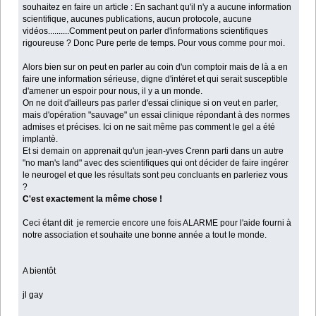
souhaitez en faire un article : En sachant qu'il n'y a aucune information
scientifique, aucunes publications, aucun protocole, aucune
vidéos..........Comment peut on parler d'informations scientifiques
rigoureuse ? Donc Pure perte de temps. Pour vous comme pour moi.
Alors bien sur on peut en parler au coin d'un comptoir mais de là a en
faire une information sérieuse, digne d'intéret et qui serait susceptible
d'amener un espoir pour nous, il y a un monde.
On ne doit d'ailleurs pas parler d'essai clinique si on veut en parler,
mais d'opération "sauvage" un essai clinique répondant à des normes
admises et précises. Ici on ne sait même pas comment le gel a été
implantè.
Et si demain on apprenait qu'un jean-yves Crenn parti dans un autre
"no man's land" avec des scientifiques qui ont décider de faire ingérer
le neurogel et que les résultats sont peu concluants en parleriez vous
?
C'est exactement la même chose !
Ceci étant dit je remercie encore une fois ALARME pour l'aide fourni à
notre association et souhaite une bonne année a tout le monde.
A bientôt
jl gay