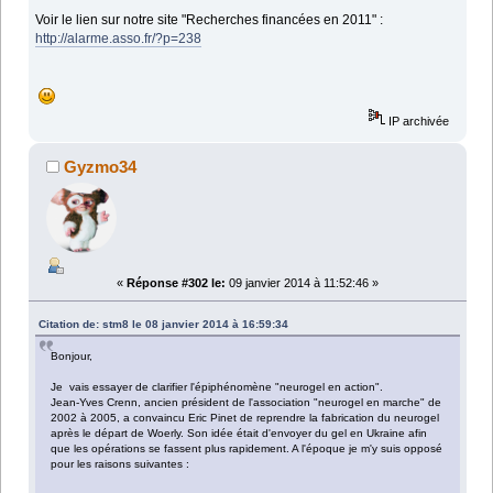
Voir le lien sur notre site "Recherches financées en 2011" :
http://alarme.asso.fr/?p=238
IP archivée
Gyzmo34
«
Réponse #302 le:
09 janvier 2014 à 11:52:46 »
Citation de: stm8 le 08 janvier 2014 à 16:59:34
Bonjour,
Je vais essayer de clarifier l'épiphénomène "neurogel en action".
Jean-Yves Crenn, ancien président de l'association "neurogel en marche" de
2002 à 2005, a convaincu Eric Pinet de reprendre la fabrication du neurogel
après le départ de Woerly. Son idée était d'envoyer du gel en Ukraine afin
que les opérations se fassent plus rapidement. A l'époque je m'y suis opposé
pour les raisons suivantes :