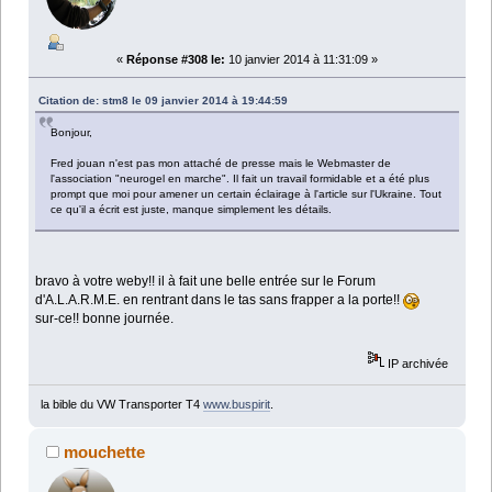
«
Réponse #308 le:
10 janvier 2014 à 11:31:09 »
Citation de: stm8 le 09 janvier 2014 à 19:44:59
Bonjour,
Fred jouan n'est pas mon attaché de presse mais le Webmaster de
l'association "neurogel en marche". Il fait un travail formidable et a été plus
prompt que moi pour amener un certain éclairage à l'article sur l'Ukraine. Tout
ce qu'il a écrit est juste, manque simplement les détails.
bravo à votre weby!! il à fait une belle entrée sur le Forum
d'A.L.A.R.M.E. en rentrant dans le tas sans frapper a la porte!!
sur-ce!! bonne journée.
IP archivée
la bible du VW Transporter T4
www.buspirit
.
mouchette