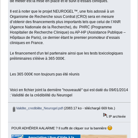
de métier est la mise en place et le suivi d’essais cliniques.
Il est à noter que le projet NEUROGEL™, une fois adossé à un
Organisme de Recherche sous Contrat (CRO) sera en mesure
d’obtenir des financements plus importants tels que celui de l’ANR
(Agence Nationale de la Recherche), du PHRC (Programme
Hospitalier de Recherche Clinique) ou AP-HP (Assistance Publique –
Hôpitaux de Paris), ce dernier étant le premier promoteur d’essais
cliniques en France.
Le financement d'un tel partenaire ainsi que les tests toxicologiques
préliminaires s'élève à 365 000€.
Les 365 000€ non toujours pas été réunis
Voici en fichier joint la dernière "nouveauté" qui est daté du 09/01/2014
: Validité de la crédibilité du Neurogel
Validite_credibilite_Neurogel.pdf
(2083.17 ko - téléchargé 669 fois.)
IP archivée
POUR ADHÉRER A ALARME ? Il suffit de cliquer sur la bannière