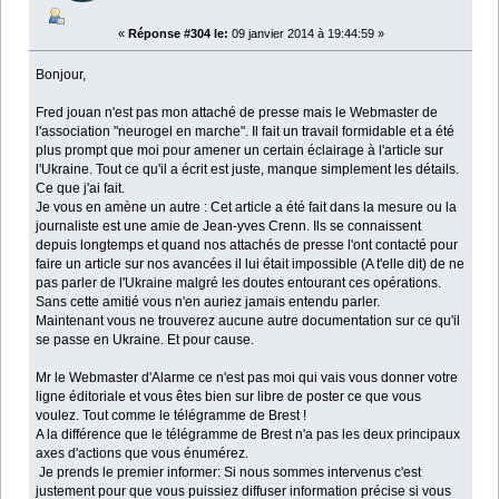
«
Réponse #304 le:
09 janvier 2014 à 19:44:59 »
Bonjour,
Fred jouan n'est pas mon attaché de presse mais le Webmaster de
l'association "neurogel en marche". Il fait un travail formidable et a été
plus prompt que moi pour amener un certain éclairage à l'article sur
l'Ukraine. Tout ce qu'il a écrit est juste, manque simplement les détails.
Ce que j'ai fait.
Je vous en amène un autre : Cet article a été fait dans la mesure ou la
journaliste est une amie de Jean-yves Crenn. Ils se connaissent
depuis longtemps et quand nos attachés de presse l'ont contacté pour
faire un article sur nos avancées il lui était impossible (A t'elle dit) de ne
pas parler de l'Ukraine malgré les doutes entourant ces opérations.
Sans cette amitié vous n'en auriez jamais entendu parler.
Maintenant vous ne trouverez aucune autre documentation sur ce qu'il
se passe en Ukraine. Et pour cause.
Mr le Webmaster d'Alarme ce n'est pas moi qui vais vous donner votre
ligne éditoriale et vous êtes bien sur libre de poster ce que vous
voulez. Tout comme le télégramme de Brest !
A la différence que le télégramme de Brest n'a pas les deux principaux
axes d'actions que vous énumérez.
Je prends le premier informer: Si nous sommes intervenus c'est
justement pour que vous puissiez diffuser information précise si vous