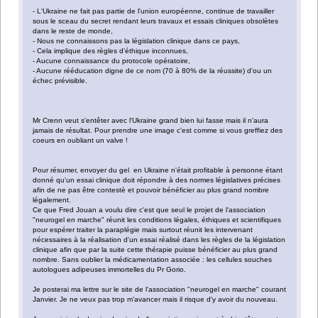
- L'Ukraine ne fait pas partie de l'union européenne, continue de travailler
sous le sceau du secret rendant leurs travaux et essais cliniques obsolètes
dans le reste de monde,
- Nous ne connaissons pas la législation clinique dans ce pays,
- Cela implique des règles d'éthique inconnues,
- Aucune connaissance du protocole opératoire,
- Aucune rééducation digne de ce nom (70 à 80% de la réussite) d'ou un
échec prévisible.
Mr Crenn veut s'entêter avec l'Ukraine grand bien lui fasse mais il n'aura
jamais de résultat. Pour prendre une image c'est comme si vous greffiez des
coeurs en oubliant un valve !
Pour résumer, envoyer du gel en Ukraine n'était profitable à personne étant
donné qu'un essai clinique doit répondre à des normes législatives précises
afin de ne pas être contestè et pouvoir bénéficier au plus grand nombre
légalement.
Ce que Fred Jouan a voulu dire c'est que seul le projet de l'association
"neurogel en marche" réunit les conditions légales, éthiques et scientifiques
pour espérer traiter la paraplégie mais surtout réunit les intervenant
nécessaires à la réalisation d'un essai réalisé dans les règles de la législation
clinique afin que par la suite cette thérapie puisse bénéficier au plus grand
nombre. Sans oublier la médicamentation associée : les cellules souches
autologues adipeuses immortelles du Pr Gorio.
Je posterai ma lettre sur le site de l'association "neurogel en marche" courant
Janvier. Je ne veux pas trop m'avancer mais il risque d'y avoir du nouveau.