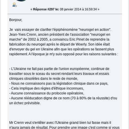
«
Réponse #297 le:
08 janvier 2014 à 16:59:34 »
Bonjour,
Je vais essayer de clarifier l'épiphénomène "neurogel en action".
Jean-Yves Crenn, ancien président de l'association "neurogel en
marche" de 2002 à 2005, a convaincu Eric Pinet de reprendre la
fabrication du neurogel après le départ de Woerly. Son idée était
d'envoyer du gel en Ukraine afin que les opérations se fassent plus
rapidement. A l'époque je m'y suis opposé pour les raisons suivantes :
- L'Ukraine ne fait pas partie de l'union européenne, continue de
travailler sous le sceau du secret rendant leurs travaux et essais
cliniques obsolètes dans le reste de monde,
- Nous ne connaissons pas la législation clinique dans ce pays,
- Cela implique des règles d'éthique inconnues,
- Aucune connaissance du protocole opératoire,
- Aucune rééducation digne de ce nom (70 à 80% de la réussite) d'ou
un échec prévisible.
Mr Crenn veut s'entêter avec l'Ukraine grand bien lui fasse mais il
n'aura jamais de résultat. Pour prendre une image c'est comme si vous