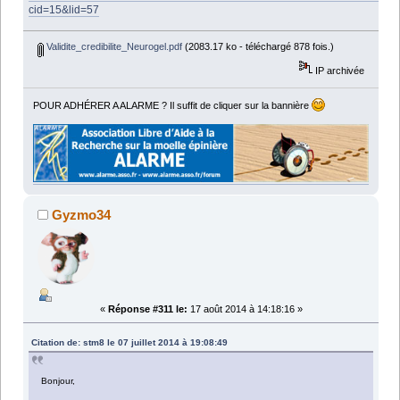
cid=15&lid=57
Validite_credibilite_Neurogel.pdf
(2083.17 ko - téléchargé 878 fois.)
IP archivée
POUR ADHÉRER A ALARME ? Il suffit de cliquer sur la bannière
Gyzmo34
«
Réponse #311 le:
17 août 2014 à 14:18:16 »
Citation de: stm8 le 07 juillet 2014 à 19:08:49
Bonjour,