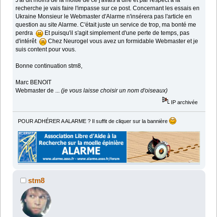
J'ai dit moins de la moitié de ce j'avais à dire et par respect à la
recherche je vais faire l'impasse sur ce post. Concernant les essais en
Ukraine Monsieur le Webmaster d'Alarme n'insérera pas l'article en
question au site Alarme. C'était juste un service de trop, ma bonté me
perdra
Et puisqu'il s'agit simplement d'une perte de temps, pas
d'intérêt
Chez Neurogel vous avez un formidable Webmaster et je
suis content pour vous.
Bonne continuation stm8,
Marc BENOIT
Webmaster de ...
(je vous laisse choisir un nom d'oiseaux)
IP archivée
POUR ADHÉRER A ALARME ? Il suffit de cliquer sur la bannière
stm8