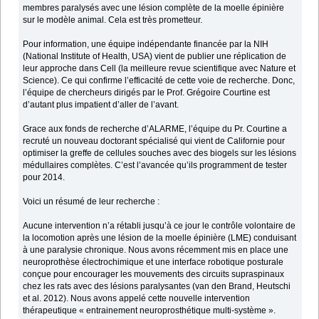
membres paralysés avec une lésion complète de la moelle épinière
sur le modèle animal. Cela est très prometteur.
Pour information, une équipe indépendante financée par la NIH
(National Institute of Health, USA) vient de publier une réplication de
leur approche dans Cell (la meilleure revue scientifique avec Nature et
Science). Ce qui confirme l’efficacité de cette voie de recherche. Donc,
l’équipe de chercheurs dirigés par le Prof. Grégoire Courtine est
d’autant plus impatient d’aller de l’avant.
Grace aux fonds de recherche d’ALARME, l’équipe du Pr. Courtine a
recruté un nouveau doctorant spécialisé qui vient de Californie pour
optimiser la greffe de cellules souches avec des biogels sur les lésions
médullaires complètes. C’est l’avancée qu’ils programment de tester
pour 2014.
Voici un résumé de leur recherche :
Aucune intervention n’a rétabli jusqu’à ce jour le contrôle volontaire de
la locomotion après une lésion de la moelle épinière (LME) conduisant
à une paralysie chronique. Nous avons récemment mis en place une
neuroprothèse électrochimique et une interface robotique posturale
conçue pour encourager les mouvements des circuits supraspinaux
chez les rats avec des lésions paralysantes (van den Brand, Heutschi
et al. 2012). Nous avons appelé cette nouvelle intervention
thérapeutique « entrainement neuroprosthétique multi-système ».