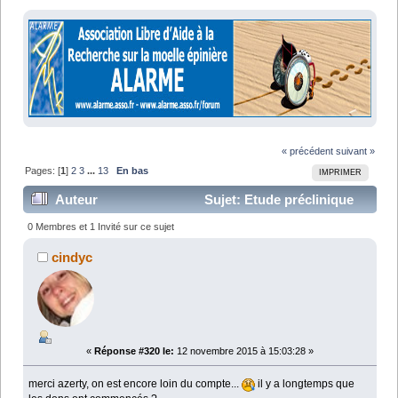
« précédent
suivant »
Pages: [
1
]
2
3
...
13
En bas
IMPRIMER
Auteur
Sujet: Etude préclinique
Neurogel-EPO-Progestérone (Lu 316487 fois)
0 Membres et 1 Invité sur ce sujet
cindyc
«
Réponse #320 le:
12 novembre 2015 à 15:03:28 »
merci azerty, on est encore loin du compte...
il y a longtemps que