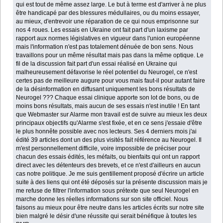
qui est tout de même assez large. Le but à terme est d'arriver à ne plus
être handicapé par des blessures médullaires, ou du moins essayer,
au mieux, d'entrevoir une réparation de ce qui nous emprisonne sur
nos 4 roues. Les essais en Ukraine ont fait part d'un laxisme par
rapport aux normes législatives en vigueur dans l'union européenne
mais l'information n'est pas totalement dénuée de bon sens. Nous
travaillons pour un même résultat mais pas dans la même optique. Le
fil de la discussion fait part d'un essai réalisé en Ukraine qui
malheureusement défavorise le réel potentiel du Neurogel, ce n'est
certes pas de meilleure augure pour vous mais faut-il pour autant faire
de la désinformation en diffusant uniquement les bons résultats de
Neurogel ??? Chaque essai clinique apporte son lot de bons, ou de
moins bons résultats, mais aucun de ses essais n'est inutile ! En tant
que Webmaster sur Alarme mon travail est de suivre au mieux les deux
principaux objectifs qu'Alarme s'est fixée, et en ce sens j'essaie d'être
le plus honnête possible avec nos lecteurs. Ses 4 derniers mois j'ai
édité 39 articles dont un des plus visités fait référence au Neurogel. Il
m'est personnellement difficile, voire impossible de préciser pour
chacun des essais édités, les méfaits, ou bienfaits qui ont un rapport
direct avec les détenteurs des brevets, et ce n'est d'ailleurs en aucun
cas notre politique. Je me suis gentillement proposé d'écrire un article
suite à des liens qui ont été déposés sur la présente discussion mais je
me refuse de filtrer l'information sous prétexte que seul Neurogel en
marche donne les réelles informations sur son site officiel. Nous
faisons au mieux pour être neutre dans les articles écrits sur notre site
bien malgré le désir d'une réussite qui serait bénéfique à toutes les