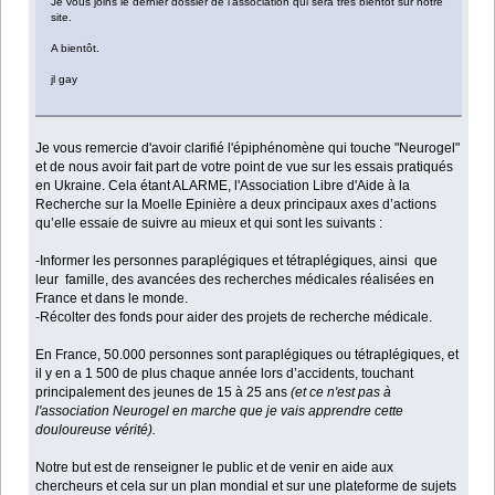
Je vous joins le dernier dossier de l'association qui sera très bientôt sur notre
site.
A bientôt.
jl gay
Je vous remercie d'avoir clarifié l'épiphénomène qui touche "Neurogel"
et de nous avoir fait part de votre point de vue sur les essais pratiqués
en Ukraine. Cela étant ALARME, l'Association Libre d'Aide à la
Recherche sur la Moelle Epinière a deux principaux axes d’actions
qu’elle essaie de suivre au mieux et qui sont les suivants :
-Informer les personnes paraplégiques et tétraplégiques, ainsi que
leur famille, des avancées des recherches médicales réalisées en
France et dans le monde.
-Récolter des fonds pour aider des projets de recherche médicale.
En France, 50.000 personnes sont paraplégiques ou tétraplégiques, et
il y en a 1 500 de plus chaque année lors d’accidents, touchant
principalement des jeunes de 15 à 25 ans
(et ce n'est pas à
l'association Neurogel en marche que je vais apprendre cette
douloureuse vérité).
Notre but est de renseigner le public et de venir en aide aux
chercheurs et cela sur un plan mondial et sur une plateforme de sujets