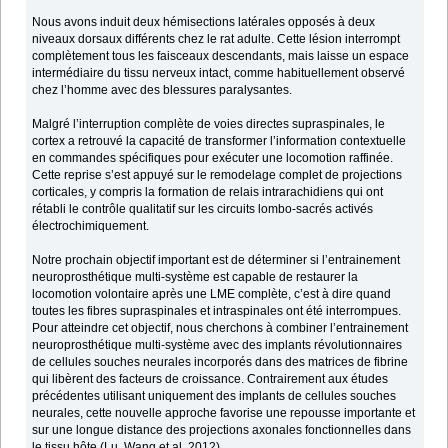
Nous avons induit deux hémisections latérales opposés à deux
niveaux dorsaux différents chez le rat adulte. Cette lésion interrompt
complètement tous les faisceaux descendants, mais laisse un espace
intermédiaire du tissu nerveux intact, comme habituellement observé
chez l’homme avec des blessures paralysantes.
Malgré l’interruption complète de voies directes supraspinales, le
cortex a retrouvé la capacité de transformer l’information contextuelle
en commandes spécifiques pour exécuter une locomotion raffinée.
Cette reprise s’est appuyé sur le remodelage complet de projections
corticales, y compris la formation de relais intrarachidiens qui ont
rétabli le contrôle qualitatif sur les circuits lombo-sacrés activés
électrochimiquement.
Notre prochain objectif important est de déterminer si l’entrainement
neuroprosthétique multi-système est capable de restaurer la
locomotion volontaire après une LME complète, c’est à dire quand
toutes les fibres supraspinales et intraspinales ont été interrompues.
Pour atteindre cet objectif, nous cherchons à combiner l’entrainement
neuroprosthétique multi-système avec des implants révolutionnaires
de cellules souches neurales incorporés dans des matrices de fibrine
qui libèrent des facteurs de croissance. Contrairement aux études
précédentes utilisant uniquement des implants de cellules souches
neurales, cette nouvelle approche favorise une repousse importante et
sur une longue distance des projections axonales fonctionnelles dans
le tissu hôte (Lu, Wang et al. 2012).