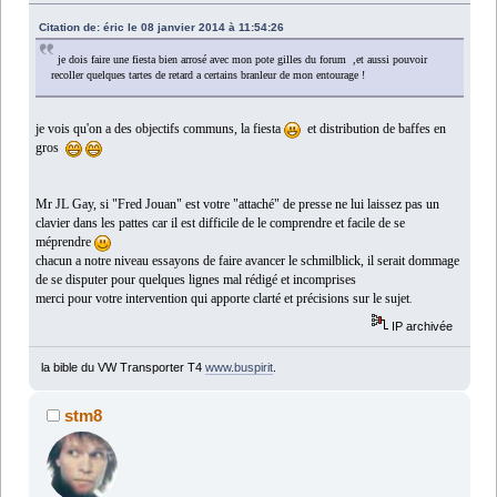
Citation de: éric le 08 janvier 2014 à 11:54:26
je dois faire une fiesta bien arrosé avec mon pote gilles du forum ,et aussi pouvoir
recoller quelques tartes de retard a certains branleur de mon entourage !
je vois qu'on a des objectifs communs, la fiesta
et distribution de baffes en
gros
Mr JL Gay, si "Fred Jouan" est votre "attaché" de presse ne lui laissez pas un
clavier dans les pattes car il est difficile de le comprendre et facile de se
méprendre
chacun
a notre niveau essayons de faire avancer le schmilblick, il serait dommage
de se disputer pour quelques lignes mal rédigé et incomprises
merci pour votre intervention qui apporte clarté et précisions sur le sujet
.
IP archivée
la bible du VW Transporter T4
www.buspirit
.
stm8