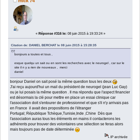
mick 74
«
Réponse #316 le:
08 juin 2015 à 19:33:24 »
Citation de: DANIEL BERCHAT le 08 juin 2015 à 15:28:35
bonjours a toutes et tous ,
esque quelqu un sait ou en sont les recherches avec le neurogel , car sur le
site il n y a rien de nouveaux , merci
daniel
bonjour Daniel on sait posé la même question tous les deux
J'ai reçu aujourd'hui un mail du président de neurogel (jean Luc Gay)
ou je lui posais la même question . Il ma répondu que l'aspect financier
est désormais la clé pour mettre en place un essai clinique car
l'association doit s'entourer de professionnel et que s'il n'y arrivais pas
en France il avait des propositions de l'étranger
Portugal; République Tchèque,Tunisie,Inde ,Chine Dès que
l'association auras tous les éléments en mains il contacterons les
adhérents pour trouver des volontaires une sélection se feras alors
mais toujours pas de date déterminée
IP archivée