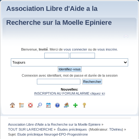
Association Libre d'Aide a la
Recherche sur la Moelle Epiniere
Bienvenue,
Invité
. Merci de
vous connecter
ou de
vous inscrire
.
Connexion avec identifiant, mot de passe et durée de la session
Nouvelles:
INSCRIPTION AU FORUM ALARME cliquez ici
Association Libre d'Aide a la Recherche sur la Moelle Epiniere
»
TOUT SUR LA RECHERCHE
»
Études précliniques 
(Modérateur:
TDelrieu
) »
Sujet:
Etude préclinique Neurogel-EPO-Progestérone