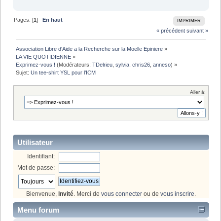
Pages: [
1
]
En haut
IMPRIMER
« précédent
suivant »
Association Libre d'Aide a la Recherche sur la Moelle Epiniere
»
LA VIE QUOTIDIENNE
»
Exprimez-vous !
(Modérateurs:
TDelrieu
,
sylvia
,
chris26
,
anneso
) »
Sujet:
Un tee-shirt YSL pour l'ICM
Aller à:
Utilisateur
Identifiant:
Mot de passe:
Bienvenue,
Invité
. Merci de
vous connecter
ou de
vous inscrire
.
Menu forum