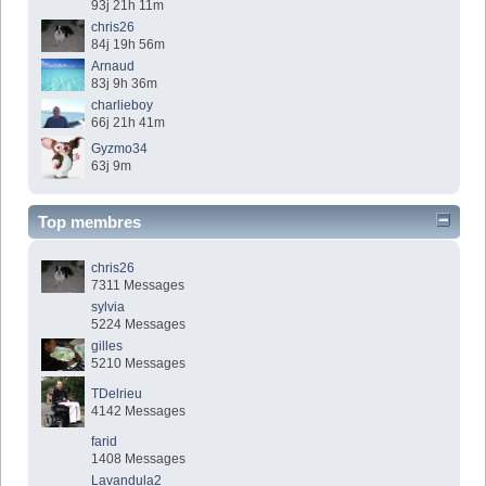
93j 21h 11m
chris26
84j 19h 56m
Arnaud
83j 9h 36m
charlieboy
66j 21h 41m
Gyzmo34
63j 9m
Top membres
chris26
7311 Messages
sylvia
5224 Messages
gilles
5210 Messages
TDelrieu
4142 Messages
farid
1408 Messages
Lavandula2