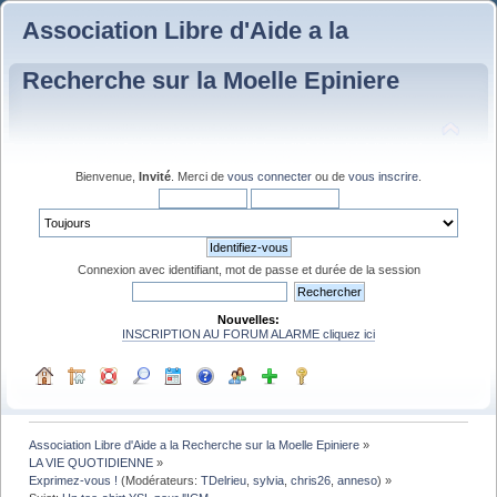
Association Libre d'Aide a la
Recherche sur la Moelle Epiniere
Bienvenue,
Invité
. Merci de
vous connecter
ou de
vous inscrire
.
Connexion avec identifiant, mot de passe et durée de la session
Nouvelles:
INSCRIPTION AU FORUM ALARME cliquez ici
Association Libre d'Aide a la Recherche sur la Moelle Epiniere
»
LA VIE QUOTIDIENNE
»
Exprimez-vous !
(Modérateurs:
TDelrieu
,
sylvia
,
chris26
,
anneso
) »