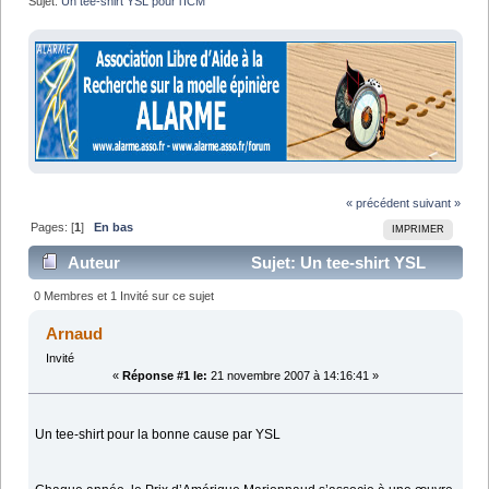
Sujet:
Un tee-shirt YSL pour l'ICM
« précédent
suivant »
Pages: [
1
]
En bas
IMPRIMER
Auteur
Sujet: Un tee-shirt YSL
pour l'ICM (Lu 5041 fois)
0 Membres et 1 Invité sur ce sujet
Arnaud
Invité
«
Réponse #1 le:
21 novembre 2007 à 14:16:41 »
Un tee-shirt pour la bonne cause par YSL