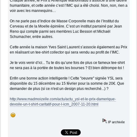
Chaque année, le Prix d’Amérique Marionnaud s’associe à une œuvre
humanitaire, et cette année c’est l’IMC qui a été choisi. Non, non, rien a
voir avec les mannequins…
On ne parle pas d’Indice de Masse Corporelle mais de l’Institut du
Cerveau et de la Moelle épinière. C’est un institut parrainé par Jean
Reno qui compte parmi ses membres Luc Besson et Michaël
Schumacher, entre autres.
Cette année la maison Yves Saint Laurent s’associe également au Prix
en réalisant un tee-shirt collector qui sera vendu au profit de l’IMC.
Je te vois venir d’ici... Tu te dis qu’une fois de plus ce fameux tee-shirt
ne sera pas à la portée de toutes les bourses ? Et bien détrompe-toi !
Enfin une bonne action intelligente ! Cette "oeuvre" signée YSL sera
disponible du 15 décembre au 15 février pour la somme de 20€. Que
demander de plus (si ce n'est un design plus recherché...) ?
http://www.madmoizelle.com/actu/actu_ysl-et-le-prix-damerique-
devoile-un-t-shirt-caritatif-pour-l-icm_2007-11-20.html
IP archivée