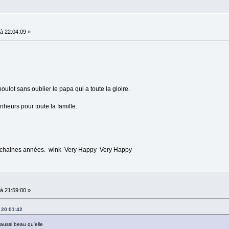
à 22:04:09 »
boulot sans oublier le papa qui a toute la gloire.
heurs pour toute la famille.
prochaines années. wink Very Happy Very Happy
à 21:59:00 »
 20:01:42
 aussi beau qu'elle