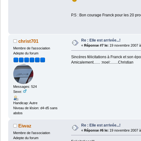
P.S : Bon courage Franck pour les 20 p
Re : Elle est arrivée...!
christ701
«
Réponse #7 le:
19 novembre 2007 à 
Membre de l'association
Adepte du forum
Sincères félicitations à Franck et son épou
Amicalement....... :noel:........Christian
Messages: 524
Sexe:
Handicap: Autre
Niveau de lésion: d4-d5 sans
abdos
Re : Elle est arrivée...!
Eiwaz
«
Réponse #6 le:
19 novembre 2007 à 
Membre de l'association
Adepte du forum