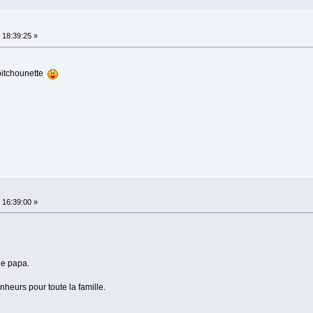
18:39:25 »
 pitchounette
16:39:00 »
 le papa.
heurs pour toute la famille.