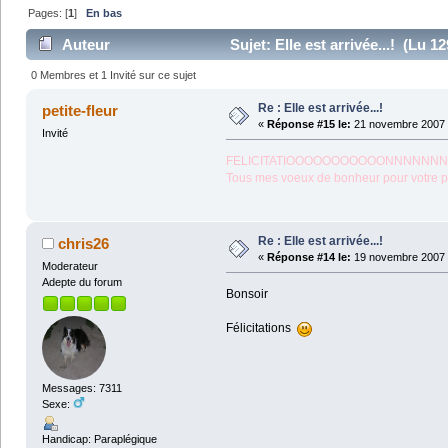
Pages: [
1
]
En bas
Auteur
Sujet: Elle est arrivée...! (Lu 12
0 Membres et 1 Invité sur ce sujet
Re : Elle est arrivée...!
petite-fleur
«
Réponse #15 le:
21 novembre 2007 
Invité
FELICITATIOOOOOOOOOOONNNNNNNNNNN!!!!!!!!!!!!
Tous mes voeux de bonheur pour votre peti
Re : Elle est arrivée...!
chris26
«
Réponse #14 le:
19 novembre 2007 
Moderateur
Adepte du forum
Bonsoir
Félicitations
Messages: 7311
Sexe:
Handicap: Paraplégique