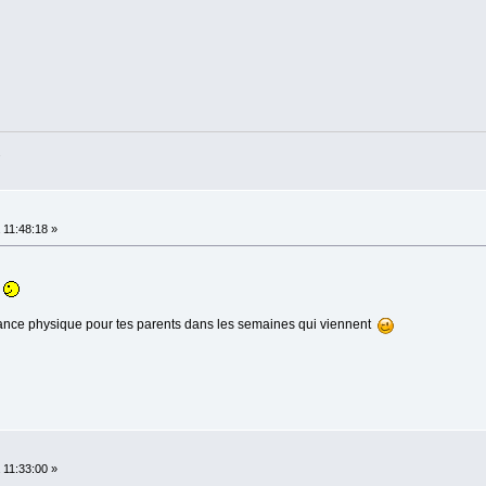
.
11:48:18 »
stance physique pour tes parents dans les semaines qui viennent
11:33:00 »