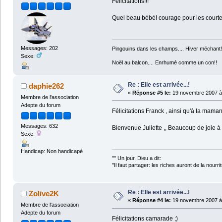
Felicitations!!!
Quel beau bébé! courage pour les courtes
Messages: 202
Pingouins dans les champs.... Hiver méchant!
Sexe:
Noël au balcon.... Enrhumé comme un con!!
Re : Elle est arrivée...!
daphie262
«
Réponse #5 le:
19 novembre 2007 à 
Membre de l'association
Adepte du forum
Félicitations Franck , ainsi qu'à la maman 
Messages: 632
Bienvenue Juliette ,, Beaucoup de joie à 
Sexe:
Handicap: Non handicapé
"" Un jour, Dieu a dit:
"Il faut partager: les riches auront de la nourri
Coluch
Re : Elle est arrivée...!
Zolive2K
«
Réponse #4 le:
19 novembre 2007 à 
Membre de l'association
Adepte du forum
Félicitations camarade ;)