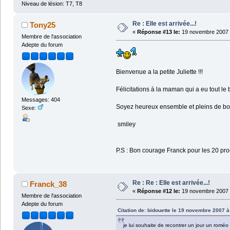
Niveau de lésion: T7, T8
Re : Elle est arrivée...!
Tony25
«
Réponse #13 le:
19 novembre 2007 
Membre de l'association
Adepte du forum
Bienvenue a la petite Juliette !!!
Félicitations à la maman qui a eu tout le 
Messages: 404
Soyez heureux ensemble et pleins de bon
Sexe:
smiley
P.S : Bon courage Franck pour les 20 
Re : Re : Elle est arrivée...!
Franck_38
«
Réponse #12 le:
19 novembre 2007 
Membre de l'association
Adepte du forum
Citation de: bidouette le 19 novembre 2007 à
je lui souhaite de recontrer un jour un roméo