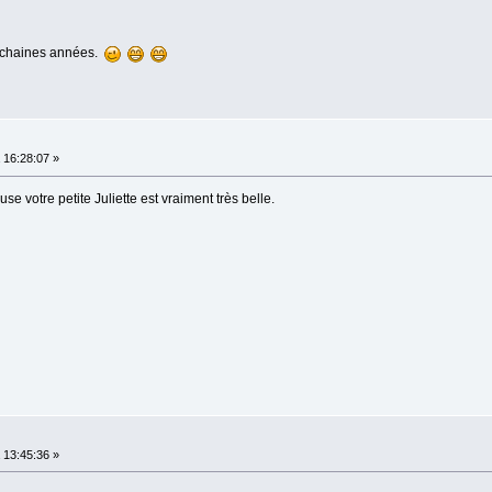
rochaines années.
16:28:07 »
se votre petite Juliette est vraiment très belle.
13:45:36 »