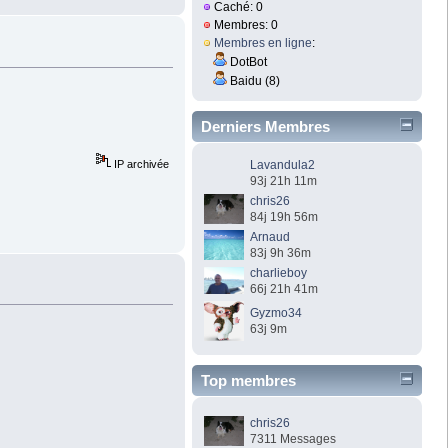
Caché: 0
Membres: 0
Membres en ligne
:
DotBot
Baidu (8)
Derniers Membres
IP archivée
Lavandula2
93j 21h 11m
chris26
84j 19h 56m
Arnaud
83j 9h 36m
charlieboy
66j 21h 41m
Gyzmo34
63j 9m
Top membres
chris26
7311 Messages