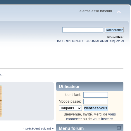
alarme.asso.fr/forum
Nouvelles:
INSCRIPTION AU FORUM ALARME cliquez ici
...!
Utilisateur
Identifiant:
Mot de passe:
Bienvenue,
Invité
. Merci de
vous
connecter
ou de
vous inscrire
.
Menu forum
« précédent
suivant »