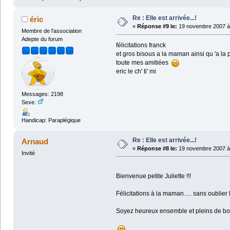
Re : Elle est arrivée...!
éric
«
Réponse #9 le:
19 novembre 2007 à 
Membre de l'association
Adepte du forum
félicitations franck
et gros bisous a la maman ainsi qu 'a la
toute mes amitiées
eric le ch' ti' mi
Messages: 2198
Sexe:
Handicap: Paraplégique
Re : Elle est arrivée...!
Arnaud
«
Réponse #8 le:
19 novembre 2007 à 
Invité
Bienvenue petite Juliette !!!
Félicitations à la maman..... sans oublier
Soyez heureux ensemble et pleins de bon