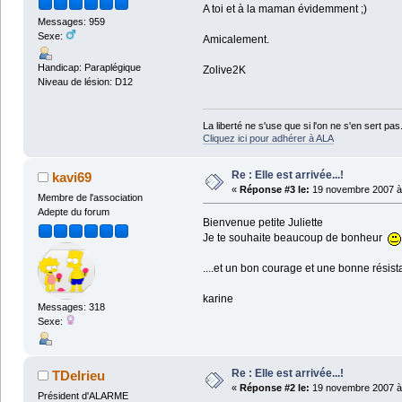
A toi et à la maman évidemment ;)
Messages: 959
Sexe:
Amicalement.
Handicap: Paraplégique
Zolive2K
Niveau de lésion: D12
La liberté ne s'use que si l'on ne s'en sert pas
Cliquez ici pour adhérer à ALA
Re : Elle est arrivée...!
kavi69
«
Réponse #3 le:
19 novembre 2007 à 
Membre de l'association
Adepte du forum
Bienvenue petite Juliette
Je te souhaite beaucoup de bonheur
....et un bon courage et une bonne rési
karine
Messages: 318
Sexe:
Re : Elle est arrivée...!
TDelrieu
«
Réponse #2 le:
19 novembre 2007 à 
Président d'ALARME