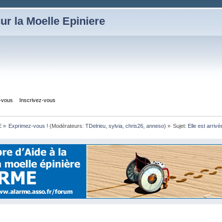
ur la Moelle Epiniere
z-vous
Inscrivez-vous
E
»
Exprimez-vous !
(Modérateurs:
TDelrieu
,
sylvia
,
chris26
,
anneso
) »
Sujet:
Elle est arrivée