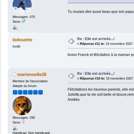
Tu voulais dire aussi beau que son pap
Messages: 476
Sexe:
Re : Elle est arrivée...!
bidouette
«
Réponse #11 le:
19 novembre 2007 à
Invité
bravo Franck et félicitation à la maman po
Re : Elle est arrivée...!
marienoelle26
«
Réponse #10 le:
19 novembre 2007 
Membre de l'association
Adepte du forum
Félicitations les heureux parents, elle es
Juliette,que ta vie soit belle et douce,re
Amitiés
Messages: 295
Sexe:
Handicap: Non handicapé