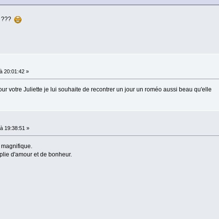
a ???
 20:01:42 »
ur votre Juliette je lui souhaite de recontrer un jour un roméo aussi beau qu'elle
à 19:38:51 »
t magnifique.
mplie d'amour et de bonheur.