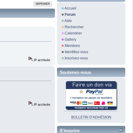
IMPRIMER
Accueil
Forum
Aide
Rechercher
Calendrier
Gallery
Membres
Identifiez-vous
Inscrivez-vous
IP archivée
Soutenez-nous
IP archivée
BULLETIN D'ADHÉSION
S'inscrire