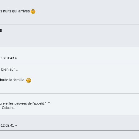
 nuits qui arrives
!!
13:01:43 »
bien sûr ,,
toute la famille
ture et les pauvres de l'appêtit." ""
e.
12:02:41 »