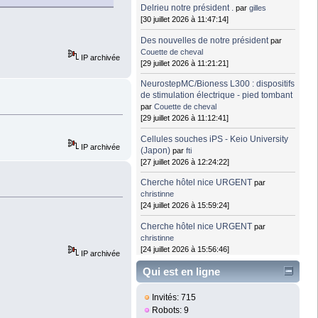
Delrieu notre président .
par
gilles
[30 juillet 2026 à 11:47:14]
Des nouvelles de notre président
par
Couette de cheval
IP archivée
[29 juillet 2026 à 11:21:21]
NeurostepMC/Bioness L300 : dispositifs
de stimulation électrique - pied tombant
par
Couette de cheval
[29 juillet 2026 à 11:12:41]
Cellules souches iPS - Keio University
IP archivée
(Japon)
par
fti
[27 juillet 2026 à 12:24:22]
Cherche hôtel nice URGENT
par
christinne
[24 juillet 2026 à 15:59:24]
Cherche hôtel nice URGENT
par
christinne
[24 juillet 2026 à 15:56:46]
IP archivée
Qui est en ligne
Invités: 715
Robots: 9