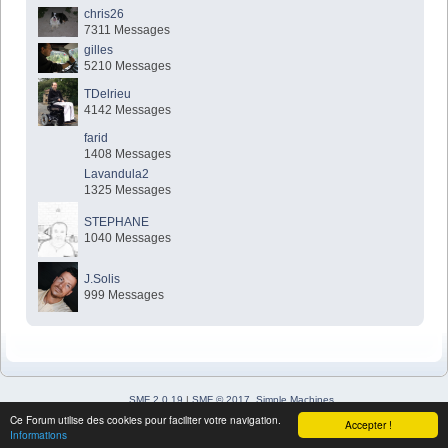
chris26
7311 Messages
gilles
5210 Messages
TDelrieu
4142 Messages
farid
1408 Messages
Lavandula2
1325 Messages
STEPHANE
1040 Messages
J.Solis
999 Messages
SMF 2.0.19
|
SMF © 2017
,
Simple Machines
Simple Audio Video Embedder
Ce Forum utilise des cookies pour faciliter votre navigation.
Accepter !
SimplePortal 2.3.7 © 2008-2026, SimplePortal
Informations
Sitemap
XHTML
Flux RSS
WAP2