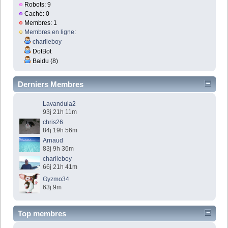
Robots: 9
Caché: 0
Membres: 1
Membres en ligne
:
charlieboy
DotBot
Baidu (8)
Derniers Membres
Lavandula2
93j 21h 11m
chris26
84j 19h 56m
Arnaud
83j 9h 36m
charlieboy
66j 21h 41m
Gyzmo34
63j 9m
Top membres