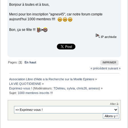
Bonjour à toutes et à tous,
Merci pour ton inscription "agnes45", car notre forum compte
aujourd'hui 1000 membres !!!!
Bon, ça se fête !!!
IP archivée
Pages: [
1
]
En haut
IMPRIMER
« précédent
suivant »
Association Libre d'Aide a la Recherche sur la Moelle Epiniere
»
LA VIE QUOTIDIENNE
»
Exprimez-vous !
(Modérateurs:
TDelrieu
,
sylvia
,
chris26
,
anneso
) »
Sujet:
1000 membres inscrits !!!
Aller à: