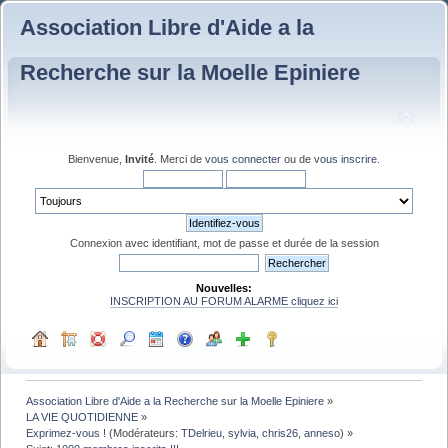
Association Libre d'Aide a la
Recherche sur la Moelle Epiniere
Bienvenue,
Invité
. Merci de
vous connecter
ou de
vous inscrire
.
Connexion avec identifiant, mot de passe et durée de la session
Nouvelles:
INSCRIPTION AU FORUM ALARME cliquez ici
Association Libre d'Aide a la Recherche sur la Moelle Epiniere
»
LA VIE QUOTIDIENNE
»
Exprimez-vous !
(Modérateurs:
TDelrieu
,
sylvia
,
chris26
,
anneso
) »