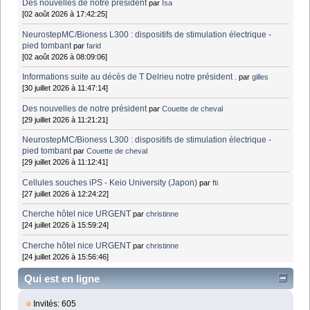
Des nouvelles de notre président
par
Isa
[02 août 2026 à 17:42:25]
NeurostepMC/Bioness L300 : dispositifs de stimulation électrique -
pied tombant
par
farid
[02 août 2026 à 08:09:06]
Informations suite au décès de T Delrieu notre président .
par
gilles
[30 juillet 2026 à 11:47:14]
Des nouvelles de notre président
par
Couette de cheval
[29 juillet 2026 à 11:21:21]
NeurostepMC/Bioness L300 : dispositifs de stimulation électrique -
pied tombant
par
Couette de cheval
[29 juillet 2026 à 11:12:41]
Cellules souches iPS - Keio University (Japon)
par
fti
[27 juillet 2026 à 12:24:22]
Cherche hôtel nice URGENT
par
christinne
[24 juillet 2026 à 15:59:24]
Cherche hôtel nice URGENT
par
christinne
[24 juillet 2026 à 15:56:46]
Qui est en ligne
Invités: 605