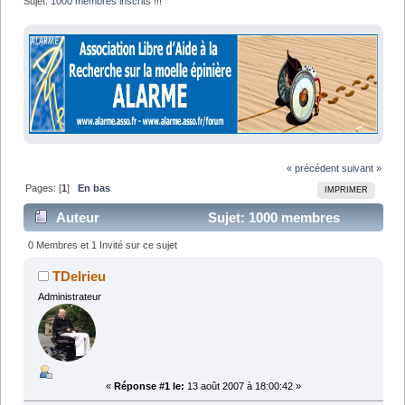
Sujet:
1000 membres inscrits !!!
« précédent
suivant »
Pages: [
1
]
En bas
IMPRIMER
Auteur
Sujet: 1000 membres
inscrits !!! (Lu 4841 fois)
0 Membres et 1 Invité sur ce sujet
TDelrieu
Administrateur
«
Réponse #1 le:
13 août 2007 à 18:00:42 »