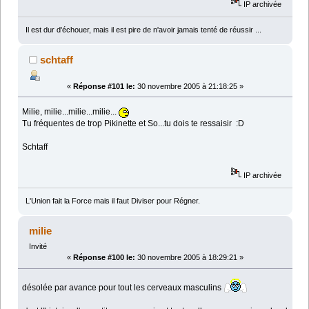
IP archivée
Il est dur d'échouer, mais il est pire de n'avoir jamais tenté de réussir ...
schtaff
«
Réponse #101 le:
30 novembre 2005 à 21:18:25 »
Milie, milie...milie...milie...
Tu fréquentes de trop Pikinette et So...tu dois te ressaisir :D
Schtaff
IP archivée
L'Union fait la Force mais il faut Diviser pour Régner.
milie
Invité
«
Réponse #100 le:
30 novembre 2005 à 18:29:21 »
désolée par avance pour tout les cerveaux masculins