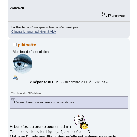
Zolive2K
IP archivée
La liberté ne s'use que si l'on ne s'en sert pas.
Cliquez ici pour adhérer à ALA
pikinette
Membre de l'association
«
Réponse #111 le:
22 décembre 2005 à 16:18:23 »
Citation de: TDelrieu
L'autre chute que tu connais ne serait pas ........
Et ben c'est du propre pour un admin
Toi le conseiller scientifique, arf je suis déçue :D
Moi je ne l'aurais pas dite, surtout qu'elle est vraiment naze cette