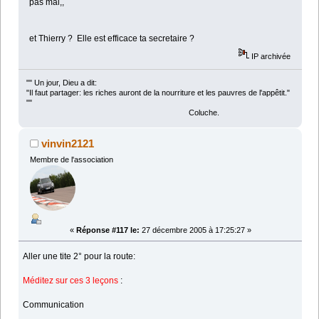
pas mal,,
et Thierry ? Elle est efficace ta secretaire ?
IP archivée
"" Un jour, Dieu a dit:
"Il faut partager: les riches auront de la nourriture et les pauvres de l'appêtit."
""
Coluche.
vinvin2121
Membre de l'association
«
Réponse #117 le:
27 décembre 2005 à 17:25:27 »
Aller une tite 2° pour la route:
Méditez sur ces 3 leçons
:
Communication