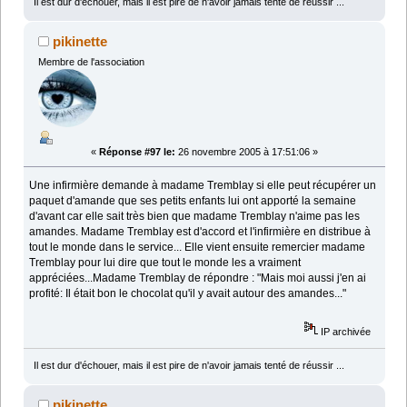
Il est dur d'échouer, mais il est pire de n'avoir jamais tenté de réussir ...
pikinette
Membre de l'association
«
Réponse #97 le:
26 novembre 2005 à 17:51:06 »
Une infirmière demande à madame Tremblay si elle peut récupérer un
paquet d'amande que ses petits enfants lui ont apporté la semaine
d'avant car elle sait très bien que madame Tremblay n'aime pas les
amandes. Madame Tremblay est d'accord et l'infirmière en distribue à
tout le monde dans le service... Elle vient ensuite remercier madame
Tremblay pour lui dire que tout le monde les a vraiment
appréciées...Madame Tremblay de répondre : "Mais moi aussi j'en ai
profité: Il était bon le chocolat qu'il y avait autour des amandes..."
IP archivée
Il est dur d'échouer, mais il est pire de n'avoir jamais tenté de réussir ...
pikinette