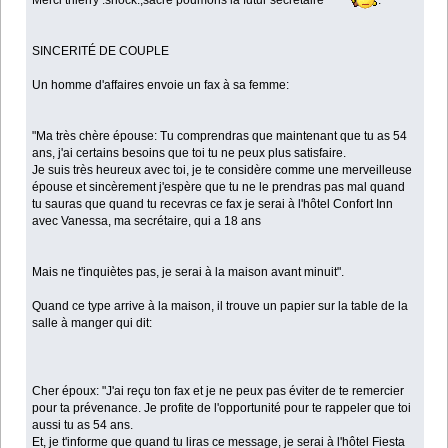
Merci thierry :shock:,sacré poumons la futur secrètaire
.
SINCERITÉ DE COUPLE
Un homme d'affaires envoie un fax à sa femme:
"Ma très chère épouse: Tu comprendras que maintenant que tu as 54
ans, j'ai certains besoins que toi tu ne peux plus satisfaire.
Je suis très heureux avec toi, je te considère comme une merveilleuse
épouse et sincèrement j'espère que tu ne le prendras pas mal quand
tu sauras que quand tu recevras ce fax je serai à l'hôtel Confort Inn
avec Vanessa, ma secrétaire, qui a 18 ans
Mais ne t'inquiètes pas, je serai à la maison avant minuit".
Quand ce type arrive à la maison, il trouve un papier sur la table de la
salle à manger qui dit:
Cher époux: "J'ai reçu ton fax et je ne peux pas éviter de te remercier
pour ta prévenance. Je profite de l'opportunité pour te rappeler que toi
aussi tu as 54 ans.
Et, je t'informe que quand tu liras ce message, je serai à l'hôtel Fiesta