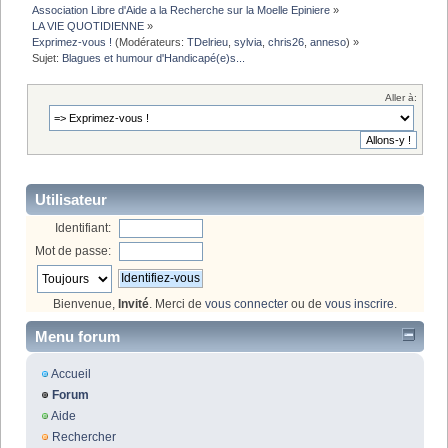
Association Libre d'Aide a la Recherche sur la Moelle Epiniere
»
LA VIE QUOTIDIENNE
»
Exprimez-vous !
(Modérateurs:
TDelrieu
,
sylvia
,
chris26
,
anneso
) »
Sujet:
Blagues et humour d'Handicapé(e)s...
Aller à:
Utilisateur
Identifiant:
Mot de passe:
Bienvenue,
Invité
. Merci de
vous connecter
ou de
vous inscrire
.
Menu forum
Accueil
Forum
Aide
Rechercher