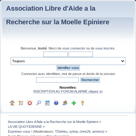
Association Libre d'Aide a la
Recherche sur la Moelle Epiniere
Bienvenue,
Invité
. Merci de
vous connecter
ou de
vous inscrire
.
Connexion avec identifiant, mot de passe et durée de la session
Nouvelles:
INSCRIPTION AU FORUM ALARME cliquez ici
Association Libre d'Aide a la Recherche sur la Moelle Epiniere
»
LA VIE QUOTIDIENNE
»
Exprimez-vous !
(Modérateurs:
TDelrieu
,
sylvia
,
chris26
,
anneso
) »