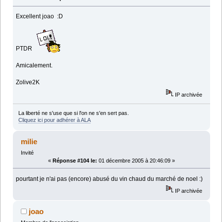
Excellent joao :D
PTDR
Amicalement.
Zolive2K
IP archivée
La liberté ne s'use que si l'on ne s'en sert pas.
Cliquez ici pour adhérer à ALA
milie
Invité
«
Réponse #104 le:
01 décembre 2005 à 20:46:09 »
pourtant je n'ai pas (encore) abusé du vin chaud du marché de noel :)
IP archivée
joao