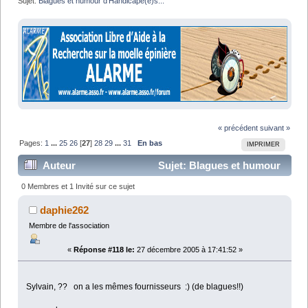
Sujet:
Blagues et humour d'Handicapé(e)s...
« précédent
suivant »
Pages:
1
...
25
26
[
27
]
28
29
...
31
En bas
IMPRIMER
Auteur
Sujet: Blagues et humour
d'Handicapé(e)s... (Lu 637358 fois)
0 Membres et 1 Invité sur ce sujet
daphie262
Membre de l'association
«
Réponse #118 le:
27 décembre 2005 à 17:41:52 »
Sylvain, ?? on a les mêmes fournisseurs :) (de blagues!!)