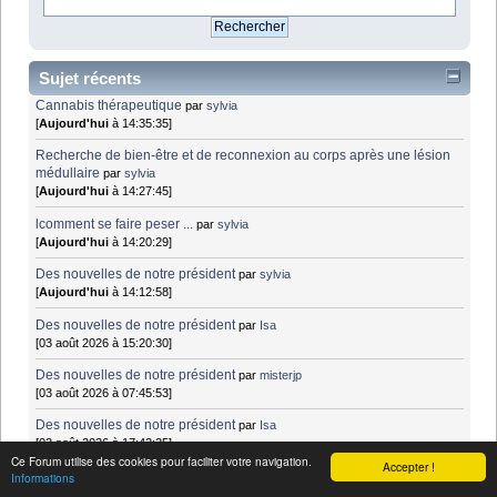
Sujet récents
Cannabis thérapeutique
par
sylvia
[
Aujourd'hui
à 14:35:35]
Recherche de bien-être et de reconnexion au corps après une lésion
médullaire
par
sylvia
[
Aujourd'hui
à 14:27:45]
lcomment se faire peser ...
par
sylvia
[
Aujourd'hui
à 14:20:29]
Des nouvelles de notre président
par
sylvia
[
Aujourd'hui
à 14:12:58]
Des nouvelles de notre président
par
Isa
[03 août 2026 à 15:20:30]
Des nouvelles de notre président
par
misterjp
[03 août 2026 à 07:45:53]
Des nouvelles de notre président
par
Isa
[02 août 2026 à 17:42:25]
Ce Forum utilise des cookies pour faciliter votre navigation.
Accepter !
NeurostepMC/Bioness L300 : dispositifs de stimulation électrique -
Informations
pied tombant
par
farid