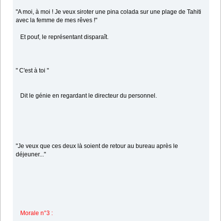
"A moi, à moi ! Je veux siroter une pina colada sur une plage de Tahiti
avec la femme de mes rêves !"
Et pouf, le représentant disparaît.
" C'est à toi "
Dit le génie en regardant le directeur du personnel.
"Je veux que ces deux là soient de retour au bureau après le
déjeuner..."
Morale n°3 :