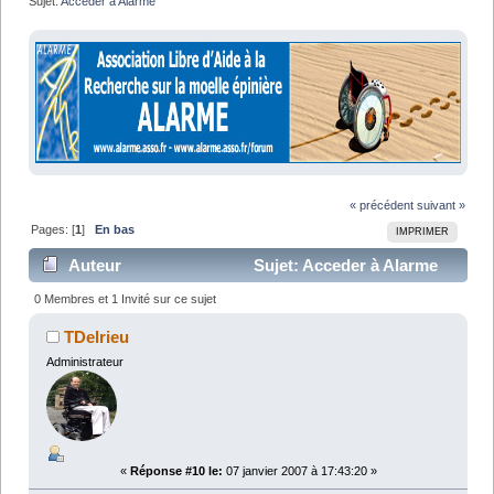
Sujet:
Acceder à Alarme
« précédent
suivant »
Pages: [
1
]
En bas
IMPRIMER
Auteur
Sujet: Acceder à Alarme
(Lu 16004 fois)
0 Membres et 1 Invité sur ce sujet
TDelrieu
Administrateur
«
Réponse #10 le:
07 janvier 2007 à 17:43:20 »