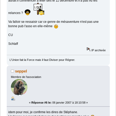
aurait il commencer à feter dès le 11 décembre et n'a pas vu les
relances ?
Va falloir se ressaisir car ce genre de mésaventure n'est pas une
bonne pub l'asso en elle-même
CU
Schtaff
IP archivée
L'Union fait la Force mais il faut Diviser pour Régner.
seppel
Membre de l'association
«
Réponse #6 le:
06 janvier 2007 à 18:10:58 »
idem pour moi, je confirme les dires de Stéphane.