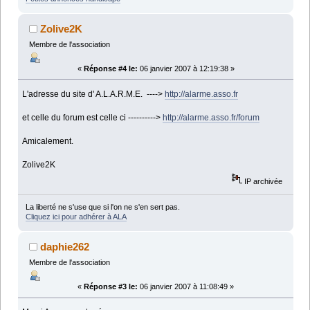
Zolive2K
Membre de l'association
«
Réponse #4 le:
06 janvier 2007 à 12:19:38 »
L'adresse du site d' A.L.A.R.M.E. ---->
http://alarme.asso.fr
et celle du forum est celle ci ---------->
http://alarme.asso.fr/forum
Amicalement.
Zolive2K
IP archivée
La liberté ne s'use que si l'on ne s'en sert pas.
Cliquez ici pour adhérer à ALA
daphie262
Membre de l'association
«
Réponse #3 le:
06 janvier 2007 à 11:08:49 »