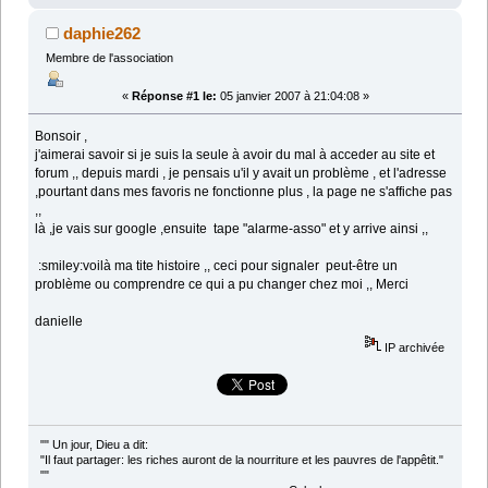
daphie262
Membre de l'association
«
Réponse #1 le:
05 janvier 2007 à 21:04:08 »
Bonsoir ,
j'aimerai savoir si je suis la seule à avoir du mal à acceder au site et
forum ,, depuis mardi , je pensais u'il y avait un problème , et l'adresse
,pourtant dans mes favoris ne fonctionne plus , la page ne s'affiche pas
,,
là ,je vais sur google ,ensuite tape "alarme-asso" et y arrive ainsi ,,
:smiley:voilà ma tite histoire ,, ceci pour signaler peut-être un
problème ou comprendre ce qui a pu changer chez moi ,, Merci
danielle
IP archivée
"" Un jour, Dieu a dit:
"Il faut partager: les riches auront de la nourriture et les pauvres de l'appêtit."
""