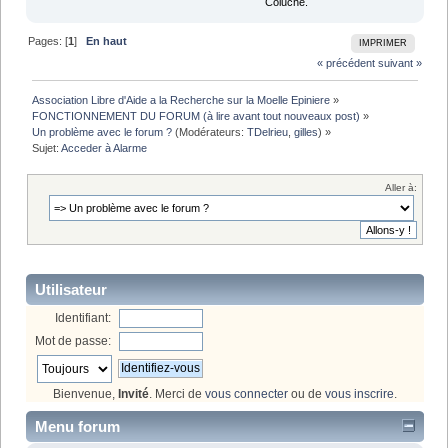
Coluche.
Pages: [
1
]
En haut
IMPRIMER
« précédent
suivant »
Association Libre d'Aide a la Recherche sur la Moelle Epiniere
»
FONCTIONNEMENT DU FORUM (à lire avant tout nouveaux post)
»
Un problème avec le forum ?
(Modérateurs:
TDelrieu
,
gilles
) »
Sujet:
Acceder à Alarme
Aller à:
Utilisateur
Identifiant:
Mot de passe:
Bienvenue,
Invité
. Merci de
vous connecter
ou de
vous inscrire
.
Menu forum