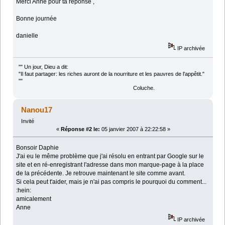
Merci Anne pour ta réponse ,
Bonne journée
danielle
IP archivée
"" Un jour, Dieu a dit:
"Il faut partager: les riches auront de la nourriture et les pauvres de l'appêtit."
""
Coluche.
Nanou17
Invité
«
Réponse #2 le:
05 janvier 2007 à 22:22:58 »
Bonsoir Daphie
J'ai eu le même problème que j'ai résolu en entrant par Google sur le
site et en ré-enregistrant l'adresse dans mon marque-page à la place
de la précédente. Je retrouve maintenant le site comme avant.
Si cela peut t'aider, mais je n'ai pas compris le pourquoi du comment...
:hein:
amicalement
Anne
IP archivée