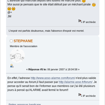
L'adresse qui marchait depuis des lustres ne marche plus.
Moi aussi je pensais que le site était détruit par un méchant pirate
@+
JM
IP archivée
L'espoir est parfois douloureux, mais l'absence d'espoir est mortel.
STEPHANE
Membre de l'association
«
Réponse #5 le:
06 janvier 2007 à 18:04:58 »
En effet, l'adresse
http://www.asso-alarme.com/forum/
n'est plus valide
pour acceder au forum,il faut passer par
http://alarme.asso.fr/forum/
.Je
pense qu'il serait bon de l'informer aux membres car j'ai été plusieurs
jours à pensé qu'ALARME avait fermé le forum!!
IP archivée
Petites annonces handicape