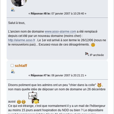
«
Réponse #8 le:
07 janvier 2007 à 10:29:40 »
Salut à tous,
L'ancien nom de domaine
www.asso-alarme.com
a été remplacé
depuis cet été par un nouveau domaine (moins cher) :
http://alarme.asso.fr
. Le 1er est arrivé à son terme le 26/12/06 (nous ne
le renouvelons pas)... Excusez-nous de ces désagréments.
IP archivée
schtaff
«
Réponse #7 le:
06 janvier 2007 à 20:21:21 »
Disons poliment que les admins ont un peu "chier dans la colle"
,
non mais quelle idée de déposer un nom de domaine un 26 décembre
aussi
Ce qui est étrange, c'est que normalement il y a un mail de l'hébergeur
au moins 15 jours avant l'expiration du NDD ou bien ? Le dépositaire