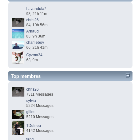
Lavandula2
93j 21h 11m
chris26
84j 19h 56m
Arnaud
83j 9h 36m
charlieboy
66j 21h 41m
Gyzmo34
63j 9m
Top membres
chris26
7311 Messages
sylvia
5224 Messages
gilles
5210 Messages
TDelrieu
4142 Messages
farid