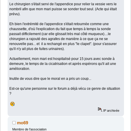
Le chirurgien s'était servi de l'appendice pour relier la vessie vers le
nombril afin que mon mari puisse se sonder tout seul. (Acte qui était
prévu).
Eh bien l'extrémité de l'appendice s'était retournée comme une
chaussette, d'où l'explication du fait que temps à temps la sonde
passait difficilement (car elle glissait très mal côté muqueux)....le
chirurgien a rajouté des agrafes de manière à ce que ça ne se
renouvelle pas... et il a rechangé en plus "le clapet". (pour s'assurer
qu'il n'y ait plus de fuites urinaires).
Actuellement, mon mari est hospitalisé pour 15 jours avec sonde à
demeure, le temps de la cicatrisation et après espérons qu'il ait une
amélioration.
Inutile de vous dire que le moral en a pris un coup...
Est-ce qu'une personne sur le forum a déjà vécu ce genre de situation
?
IP archivée
mo69
Membre de l'association