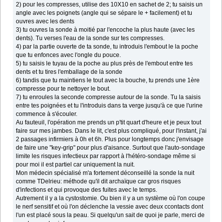
2) pour les compresses, utilise des 10X10 en sachet de 2; tu saisis un
angle avec les poignets (angle qui se sépare le + facilement) et tu
ouvres avec les dents
3) tu ouvres la sonde à moitié par l'encoche la plus haute (avec les
dents). Tu verses l'eau de la sonde sur tes compresses.
4) par la partie ouverte de ta sonde, tu introduis l'embout le la poche
que tu enfonces avec l'ongle du pouce.
5) tu saisis le tuyau de la poche au plus près de l'embout entre tes
dents et tu tires l'emballage de la sonde
6) tandis que tu maintiens le tout avec la bouche, tu prends une 1ère
compresse pour te nettoyer le bout.
7) tu enroules la seconde compresse autour de la sonde. Tu la saisis
entre tes poignées et tu l'introduis dans ta verge jusqu'à ce que l'urine
commence à s'écouler.
Au fauteuil, l'opération me prends un p'tit quart d'heure et je peux tout
faire sur mes jambes. Dans le lit, c'est plus compliqué, pour l'instant, j'ai
2 passages infirmiers à 0h et 6h. Plus pour longtemps donc j'envisage
de faire une "key-grip" pour plus d'aisance. Surtout que l'auto-sondage
limite les risques infectieux par rapport à l'hétéro-sondage même si
pour moi il est partiel car uniquement la nuit.
Mon médecin spécialisé m'a fortement déconseillé la sonde la nuit
comme TDelrieu: méthode qu'il dit archaïque car gros risques
d'infections et qui provoque des fuites avec le temps.
Autrement il y a la cystostomie. Ou bien il y a un système où l'on coupe
le nerf sensitif et où l'on déclenche la vessie avec deux ccontacts dont
l'un est placé sous la peau. Si quelqu'un sait de quoi je parle, merci de