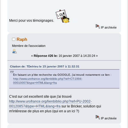
Merci pour vos témoignages.
IP archivée
Raph
Membre de l'association
«
Réponse #26 le:
16 janvier 2007 à 14:20:24 »
Citation de: TDelrieu le 15 janvier 2007 à 11:32:31
En faisant un p'tite recherche via GOOGLE, j'ai trouvé notamment ce lien :
http://www.urofrance.org/lienbiblio.php?ref=CT-1994-
00010007&type=HTML&lang=fra
C'est sur cet excellent site que j'ai trouvé
http://www.urofrance.org/lienbiblio.php?ref=PU-2002-
00120857&type=HTML&lang=fra
sur le Bricker, solution qui
m'intéresse de plus en plus (qui en a un ici ?)
IP archivée