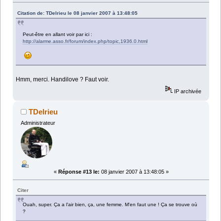
Citation de: TDelrieu le 08 janvier 2007 à 13:48:05
Peut-être en allant voir par ici :
http://alarme.asso.fr/forum/index.php/topic,1936.0.html
Hmm, merci. Handilove ? Faut voir.
IP archivée
TDelrieu
Administrateur
«
Réponse #13 le:
08 janvier 2007 à 13:48:05 »
Citer
Ouah, super. Ça a l'air bien, ça, une femme. M'en faut une ! Ça se trouve où
?