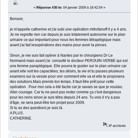
«
Réponse #30 le:
04 janvier 2009 à 18:42:54 »
Bonsoir,
je m'appelle catherine et j'ai subi une opération mitrofanoff il y a 4 ans.
Je ne regrette rien car depuis je suis totalement autonome sur le plan
urinaire ce qui important pour nous les femmes tétraplègique mais
avant j'ai fait lesopérations des mains pour avoir la pinces.
Sinon, je me suis fait opérer à Nantes par le chirurgiens Dr Le
Normand mais avant j'ai consulté le docteur PEROUIN-VERBE qui est
une femme paraplégique. Elle pourra te guider sur le plan urinaire car
avant elle voit tes capacitées, tes désirs, ta vie et tu passes plusieurs
examens sur la vessie pour voir comment elle va et elle te proposera
des solutions.Mais prends ton temps. Il faut être prêt pour cette
opération . Pour moi cela a été facile car je savais se que je voulais.
Aller courage. Car tu ne peut pas rester comme ça c'est dangereux
pour les reins sinon je suis tétra depuis 24 ans. Tu vois il n'y a pas
d'âge, se sera peut-être ton projet pour 2009.
Si tu as des questions je suis là.
A PLUS.
CATHERINE.
IP archivée