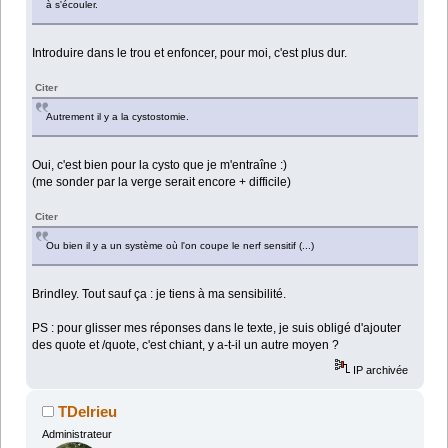
à s'écouler.
Introduire dans le trou et enfoncer, pour moi, c'est plus dur.
Citer
Autrement il y a la cystostomie.
Oui, c'est bien pour la cysto que je m'entraîne :)
(me sonder par la verge serait encore + difficile)
Citer
Ou bien il y a un système où l'on coupe le nerf sensitif (...)
Brindley. Tout sauf ça : je tiens à ma sensibilité.
PS : pour glisser mes réponses dans le texte, je suis obligé d'ajouter
des quote et /quote, c'est chiant, y a-t-il un autre moyen ?
IP archivée
TDelrieu
Administrateur