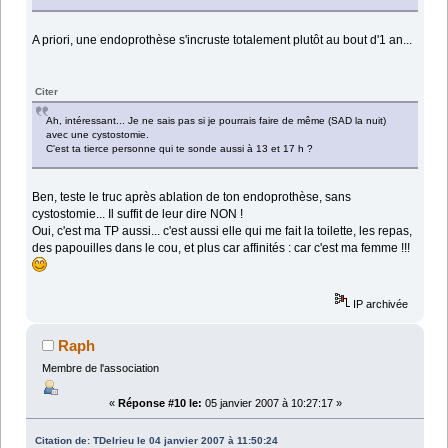
A priori, une endoprothèse s'incruste totalement plutôt au bout d'1 an...
Citer
Ah, intéressant... Je ne sais pas si je pourrais faire de même (SAD la nuit)
avec une cystostomie.
C'est ta tierce personne qui te sonde aussi à 13 et 17 h ?
Ben, teste le truc après ablation de ton endoprothèse, sans
cystostomie... Il suffit de leur dire NON !
Oui, c'est ma TP aussi... c'est aussi elle qui me fait la toilette, les repas,
des papouilles dans le cou, et plus car affinités : car c'est ma femme !!!
IP archivée
Raph
Membre de l'association
«
Réponse #10 le:
05 janvier 2007 à 10:27:17 »
Citation de: TDelrieu le 04 janvier 2007 à 11:50:24