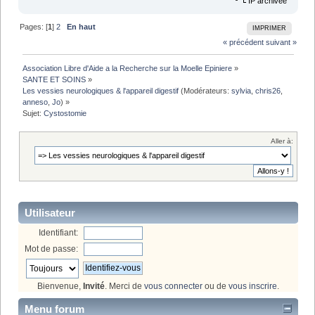
IP archivée
Pages: [
1
]
2
En haut
IMPRIMER
« précédent
suivant »
Association Libre d'Aide a la Recherche sur la Moelle Epiniere
»
SANTE ET SOINS
»
Les vessies neurologiques & l'appareil digestif
(Modérateurs:
sylvia
,
chris26
,
anneso
,
Jo
) »
Sujet:
Cystostomie
Aller à:
Utilisateur
Identifiant:
Mot de passe:
Bienvenue,
Invité
. Merci de
vous connecter
ou de
vous inscrire
.
Menu forum