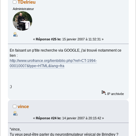
TDelrieu
Administrateur
«
Réponse #25 le:
15 janvier 2007 à 11:32:31 »
En faisant un p'tite recherche via GOOGLE, j'ai trouvé notamment ce
lien :
http://www.urofrance.org/lienbiblio.php?ref=CT-1994-
00010007&type=HTML&lang=fra
;)
IP archivée
vince
«
Réponse #24 le:
14 janvier 2007 à 20:15:42 »
"vince,
Tu veux peut-être parler du neurostimulateur vésical de Brindley ?