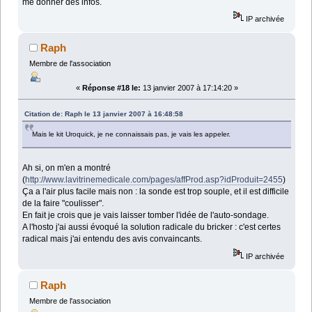
me donner des infos.
IP archivée
Raph
Membre de l'association
«
Réponse #18 le:
13 janvier 2007 à 17:14:20 »
Citation de: Raph le 13 janvier 2007 à 16:48:58
Mais le kit Uroquick, je ne connaissais pas, je vais les appeler.
Ah si, on m'en a montré
(
http://www.lavitrinemedicale.com/pages/affProd.asp?idProduit=2455
)
Ça a l'air plus facile mais non : la sonde est trop souple, et il est difficile
de la faire "coulisser".
En fait je crois que je vais laisser tomber l'idée de l'auto-sondage.
A l'hosto j'ai aussi évoqué la solution radicale du bricker : c'est certes
radical mais j'ai entendu des avis convaincants.
IP archivée
Raph
Membre de l'association