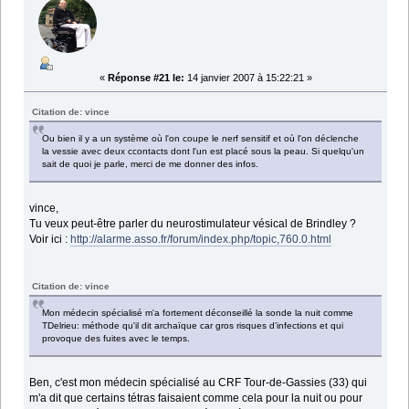
«
Réponse #21 le:
14 janvier 2007 à 15:22:21 »
Citation de: vince
Ou bien il y a un système où l'on coupe le nerf sensitif et où l'on déclenche
la vessie avec deux ccontacts dont l'un est placé sous la peau. Si quelqu'un
sait de quoi je parle, merci de me donner des infos.
vince,
Tu veux peut-être parler du neurostimulateur vésical de Brindley ?
Voir ici :
http://alarme.asso.fr/forum/index.php/topic,760.0.html
Citation de: vince
Mon médecin spécialisé m'a fortement déconseillé la sonde la nuit comme
TDelrieu: méthode qu'il dit archaïque car gros risques d'infections et qui
provoque des fuites avec le temps.
Ben, c'est mon médecin spécialisé au CRF Tour-de-Gassies (33) qui
m'a dit que certains tétras faisaient comme cela pour la nuit ou pour