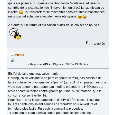
qui à été poser aux urgences de l'hopital de Montélimar et faire un
contrôle de la cicatrisation de l'intervention qui à été fait au niveau de
l'urètre
J'aurais préférer te rencontrer dans d'autres circonstances
mais bon cet échange a tout de même été sympa
A bientôt sur le forum et qui sait au plaisir de se croiser de nouveau
IP archivée
vince
«
Réponse #19 le:
13 janvier 2007 à 19:00:14 »
Bjr, j'ai du faire une mauvaise manip.
Chriszp, ca se voit que tu es para car pour un tétra, pas possible de
faire coulisser le plastique de la "primo" (qui soit dit en passant est une
vraie cochonnerie par rapport au modèle précédent la H2O mais qui
reste encore la moins contraignante pour moi sur le marché -que la
concurrence se réveille !!!-).
Pour Raph: pour le sondage intermittent= la 1ère chose, il faut que
tous tes pantalons soient équipés de "scratch" pour ouverture et
fermeture plus facile. Puis voici comment tu procèdes:
1) faire couler l'eau dans la sonde pour lubrification (30 sec)