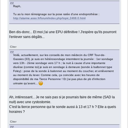
Raph,
Tu as lu mon témoignage sur la pose ratée d'une endoprothèse :
http://alarme.asso.fr/forum/index.php/topic,2468.0.html
Ben dis-donc... Et moi j'ai une EPU définitive ! J'espère qu'ils pourront
l'enlever sans dégâts...
Citer
Voilà, actuellement, sur les conseils de mon médecin du CRF Tour-de-
Gassies (33), je suis en hétérosondage intermitent la journée : 1er sondage
vers 13h - 2ème sondage vers 17 h ; la nuit à cause d'une importante
diurèse (comme toi) je suis en sondage à demeure (sonde à ballonnet type
Foley) : pose de la sonde à balonnet au moment du coucher, et enlèvement
au moment du lever. Comme cela, ça coincide avec les heures de
dispoinibilité de ma Tierce Personne ! Et j'ai pas plus de pb d'infection
urinaire qu'avant...
Ah, intéressant... Je ne sais pas si je pourrais faire de même (SAD la
nuit) avec une cystostomie.
C'est ta tierce personne qui te sonde aussi à 13 et 17 h ? Elle a quels
horaires ?
Citer