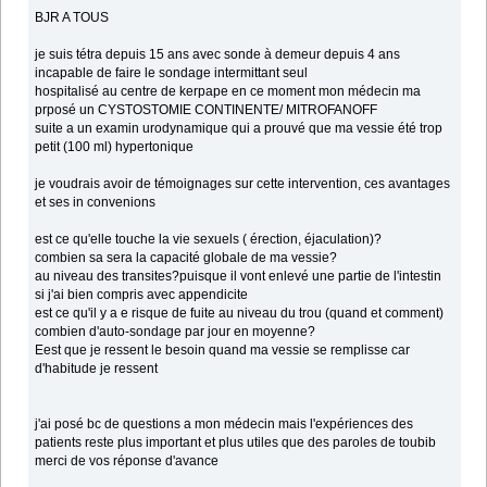
BJR A TOUS
je suis tétra depuis 15 ans avec sonde à demeur depuis 4 ans
incapable de faire le sondage intermittant seul
hospitalisé au centre de kerpape en ce moment mon médecin ma
prposé un CYSTOSTOMIE CONTINENTE/ MITROFANOFF
suite a un examin urodynamique qui a prouvé que ma vessie été trop
petit (100 ml) hypertonique
je voudrais avoir de témoignages sur cette intervention, ces avantages
et ses in convenions
est ce qu'elle touche la vie sexuels ( érection, éjaculation)?
combien sa sera la capacité globale de ma vessie?
au niveau des transites?puisque il vont enlevé une partie de l'intestin
si j'ai bien compris avec appendicite
est ce qu'il y a e risque de fuite au niveau du trou (quand et comment)
combien d'auto-sondage par jour en moyenne?
Eest que je ressent le besoin quand ma vessie se remplisse car
d'habitude je ressent
j'ai posé bc de questions a mon médecin mais l'expériences des
patients reste plus important et plus utiles que des paroles de toubib
merci de vos réponse d'avance