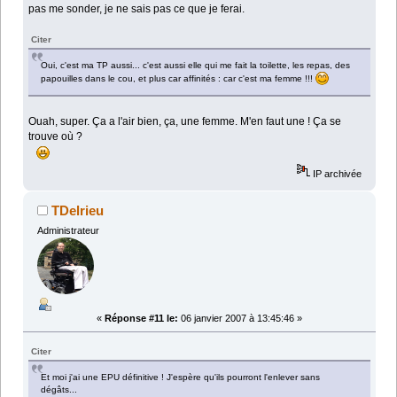
pas me sonder, je ne sais pas ce que je ferai.
Citer
Oui, c'est ma TP aussi... c'est aussi elle qui me fait la toilette, les repas, des
papouilles dans le cou, et plus car affinités : car c'est ma femme !!!
Ouah, super. Ça a l'air bien, ça, une femme. M'en faut une ! Ça se
trouve où ?
IP archivée
TDelrieu
Administrateur
«
Réponse #11 le:
06 janvier 2007 à 13:45:46 »
Citer
Et moi j'ai une EPU définitive ! J'espère qu'ils pourront l'enlever sans
dégâts...