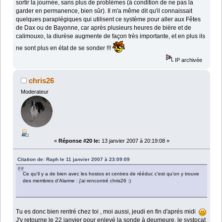
sortir la journée, sans plus de problèmes (à condition de ne pas la
garder en permanence, bien sûr). Il m'a même dit qu'il connaissait
quelques paraplégiques qui utilisent ce système pour aller aux Fêtes
de Dax ou de Bayonne, car après plusieurs heures de bière et de
calimouxo, la diurèse augmente de façon très importante, et en plus ils
ne sont plus en état de se sonder !!!
IP archivée
chris26
Moderateur
«
Réponse #20 le:
13 janvier 2007 à 20:19:08 »
Citation de: Raph le 11 janvier 2007 à 23:09:09
Ce qu'il y a de bien avec les hostos et centres de rééduc c'est qu'on y trouve
des membres d'Alarme : j'ai rencontré chris26 :)
Tu es donc bien rentré chez toi , moi aussi, jeudi en fin d'aprés midi
J'y retourne le 22 janvier pour enlevé la sonde à deumeure, le systocat