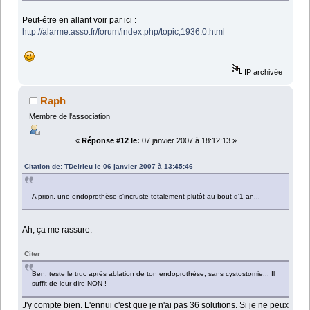
Peut-être en allant voir par ici :
http://alarme.asso.fr/forum/index.php/topic,1936.0.html
IP archivée
Raph
Membre de l'association
«
Réponse #12 le:
07 janvier 2007 à 18:12:13 »
Citation de: TDelrieu le 06 janvier 2007 à 13:45:46
A priori, une endoprothèse s'incruste totalement plutôt au bout d'1 an...
Ah, ça me rassure.
Citer
Ben, teste le truc après ablation de ton endoprothèse, sans cystostomie... Il
suffit de leur dire NON !
J'y compte bien. L'ennui c'est que je n'ai pas 36 solutions. Si je ne peux