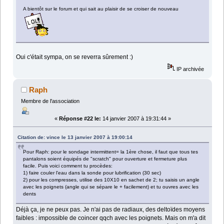
A bientôt sur le forum et qui sait au plaisir de se croiser de nouveau
Oui c'était sympa, on se reverra sûrement :)
IP archivée
Raph
Membre de l'association
«
Réponse #22 le:
14 janvier 2007 à 19:31:44 »
Citation de: vince le 13 janvier 2007 à 19:00:14
Pour Raph: pour le sondage intermittent= la 1ère chose, il faut que tous tes
pantalons soient équipés de "scratch" pour ouverture et fermeture plus
facile. Puis voici comment tu procèdes:
1) faire couler l'eau dans la sonde pour lubrification (30 sec)
2) pour les compresses, utilise des 10X10 en sachet de 2; tu saisis un angle
avec les poignets (angle qui se sépare le + facilement) et tu ouvres avec les
dents
Déjà ça, je ne peux pas. Je n'ai pas de radiaux, des deltoïdes moyens
faibles : impossible de coincer qqch avec les poignets. Mais on m'a dit