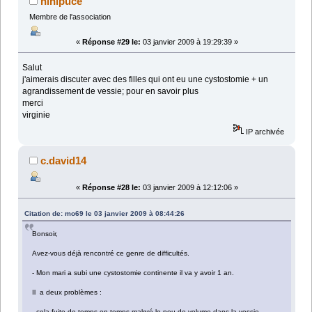
ninipuce
Membre de l'association
«
Réponse #29 le:
03 janvier 2009 à 19:29:39 »
Salut
j'aimerais discuter avec des filles qui ont eu une cystostomie + un
agrandissement de vessie; pour en savoir plus
merci
virginie
IP archivée
c.david14
«
Réponse #28 le:
03 janvier 2009 à 12:12:06 »
Citation de: mo69 le 03 janvier 2009 à 08:44:26
Bonsoir,
Avez-vous déjà rencontré ce genre de difficultés.
- Mon mari a subi une cystostomie continente il va y avoir 1 an.
Il a deux problèmes :
- cela fuite de temps en temps malgré le peu de volume dans la vessie