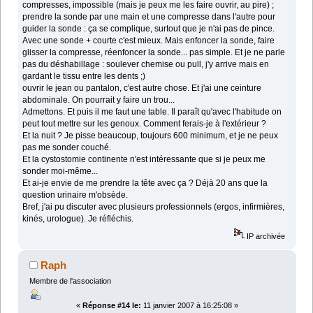
compresses, impossible (mais je peux me les faire ouvrir, au pire) ;
prendre la sonde par une main et une compresse dans l'autre pour
guider la sonde : ça se complique, surtout que je n'ai pas de pince.
Avec une sonde + courte c'est mieux. Mais enfoncer la sonde, faire
glisser la compresse, réenfoncer la sonde... pas simple. Et je ne parle
pas du déshabillage : soulever chemise ou pull, j'y arrive mais en
gardant le tissu entre les dents ;)
ouvrir le jean ou pantalon, c'est autre chose. Et j'ai une ceinture
abdominale. On pourrait y faire un trou...
Admettons. Et puis il me faut une table. Il paraît qu'avec l'habitude on
peut tout mettre sur les genoux. Comment ferais-je à l'extérieur ?
Et la nuit ? Je pisse beaucoup, toujours 600 minimum, et je ne peux
pas me sonder couché.
Et la cystostomie continente n'est intéressante que si je peux me
sonder moi-même...
Et ai-je envie de me prendre la tête avec ça ? Déjà 20 ans que la
question urinaire m'obsède.
Bref, j'ai pu discuter avec plusieurs professionnels (ergos, infirmières,
kinés, urologue). Je réfléchis.
IP archivée
Raph
Membre de l'association
«
Réponse #14 le:
11 janvier 2007 à 16:25:08 »