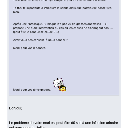
- difficulté importante à introduire la sonde alors que parfois elle passe très
bien.
Après une fibroscopie, l'urologue n'a pas vu de grosses anomalies ... il
propose une autre intervention au cas où les choses ne s'arrangent pas ....
(peut-être le conduit se coude ?...)
Avez-vous des conseils à nous donner ?
Merci pour vos réponses.
Merci pour vos témoignages.
Bonjour,
Le problème de votre mari est peut-être dû soit à une infection urinaire
qui provoque des fuites.