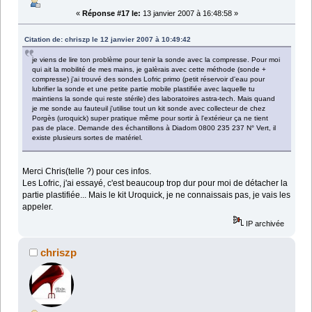
«
Réponse #17 le:
13 janvier 2007 à 16:48:58 »
Citation de: chriszp le 12 janvier 2007 à 10:49:42
je viens de lire ton problème pour tenir la sonde avec la compresse. Pour moi
qui ait la mobilité de mes mains, je galèrais avec cette méthode (sonde +
compresse) j'ai trouvé des sondes Lofric primo (petit réservoir d'eau pour
lubrifier la sonde et une petite partie mobile plastifiée avec laquelle tu
maintiens la sonde qui reste stérile) des laboratoires astra-tech. Mais quand
je me sonde au fauteuil j'utilise tout un kit sonde avec collecteur de chez
Porgès (uroquick) super pratique même pour sortir à l'extérieur ça ne tient
pas de place. Demande des échantillons à Diadom 0800 235 237 N° Vert, il
existe plusieurs sortes de matériel.
Merci Chris(telle ?) pour ces infos.
Les Lofric, j'ai essayé, c'est beaucoup trop dur pour moi de détacher la
partie plastifiée... Mais le kit Uroquick, je ne connaissais pas, je vais les
appeler.
IP archivée
chriszp