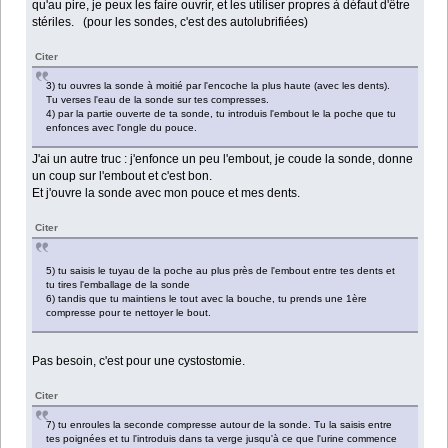
qu'au pire, je peux les faire ouvrir, et les utiliser propres à défaut d'être
stériles. (pour les sondes, c'est des autolubrifiées)
Citer
3) tu ouvres la sonde à moitié par l'encoche la plus haute (avec les dents).
Tu verses l'eau de la sonde sur tes compresses.
4) par la partie ouverte de ta sonde, tu introduis l'embout le la poche que tu
enfonces avec l'ongle du pouce.
J'ai un autre truc : j'enfonce un peu l'embout, je coude la sonde, donne
un coup sur l'embout et c'est bon.
Et j'ouvre la sonde avec mon pouce et mes dents.
Citer
5) tu saisis le tuyau de la poche au plus près de l'embout entre tes dents et
tu tires l'emballage de la sonde
6) tandis que tu maintiens le tout avec la bouche, tu prends une 1ère
compresse pour te nettoyer le bout.
Pas besoin, c'est pour une cystostomie.
Citer
7) tu enroules la seconde compresse autour de la sonde. Tu la saisis entre
tes poignées et tu l'introduis dans ta verge jusqu'à ce que l'urine commence