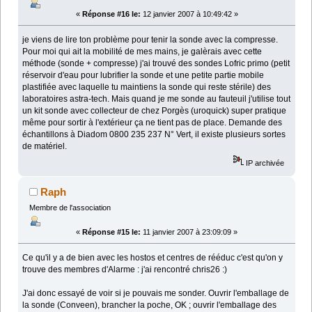
«
Réponse #16 le:
12 janvier 2007 à 10:49:42 »
je viens de lire ton problème pour tenir la sonde avec la compresse.
Pour moi qui ait la mobilité de mes mains, je galèrais avec cette
méthode (sonde + compresse) j'ai trouvé des sondes Lofric primo (petit
réservoir d'eau pour lubrifier la sonde et une petite partie mobile
plastifiée avec laquelle tu maintiens la sonde qui reste stérile) des
laboratoires astra-tech. Mais quand je me sonde au fauteuil j'utilise tout
un kit sonde avec collecteur de chez Porgès (uroquick) super pratique
même pour sortir à l'extérieur ça ne tient pas de place. Demande des
échantillons à Diadom 0800 235 237 N° Vert, il existe plusieurs sortes
de matériel.
IP archivée
Raph
Membre de l'association
«
Réponse #15 le:
11 janvier 2007 à 23:09:09 »
Ce qu'il y a de bien avec les hostos et centres de rééduc c'est qu'on y
trouve des membres d'Alarme : j'ai rencontré chris26 :)
J'ai donc essayé de voir si je pouvais me sonder. Ouvrir l'emballage de
la sonde (Conveen), brancher la poche, OK ; ouvrir l'emballage des