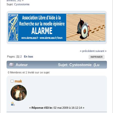
anneso
,
Jo
) »
Sujet:
Cystostomie
« précédent
suivant »
Pages: [
1
]
2
En bas
IMPRIMER
Auteur
Sujet: Cystostomie (Lu
62507 fois)
0 Membres et 1 Invité sur ce sujet
mak
«
Réponse #33 le:
02 mai 2009 à 16:12:14 »