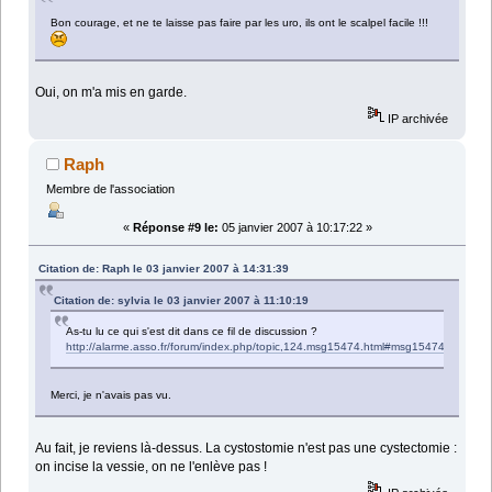
Bon courage, et ne te laisse pas faire par les uro, ils ont le scalpel facile !!!
Oui, on m'a mis en garde.
IP archivée
Raph
Membre de l'association
«
Réponse #9 le:
05 janvier 2007 à 10:17:22 »
Citation de: Raph le 03 janvier 2007 à 14:31:39
Citation de: sylvia le 03 janvier 2007 à 11:10:19
As-tu lu ce qui s'est dit dans ce fil de discussion ?
http://alarme.asso.fr/forum/index.php/topic,124.msg15474.html#msg15474
Merci, je n'avais pas vu.
Au fait, je reviens là-dessus. La cystostomie n'est pas une cystectomie :
on incise la vessie, on ne l'enlève pas !