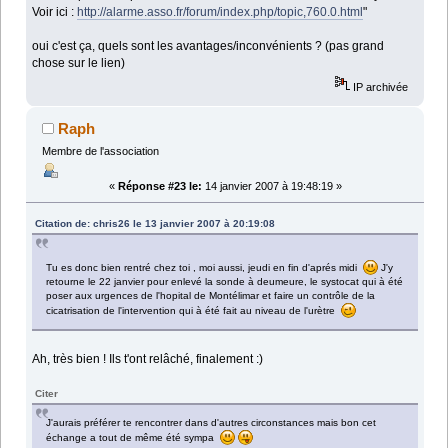
Voir ici :
http://alarme.asso.fr/forum/index.php/topic,760.0.html
"
oui c'est ça, quels sont les avantages/inconvénients ? (pas grand
chose sur le lien)
IP archivée
Raph
Membre de l'association
«
Réponse #23 le:
14 janvier 2007 à 19:48:19 »
Citation de: chris26 le 13 janvier 2007 à 20:19:08
Tu es donc bien rentré chez toi , moi aussi, jeudi en fin d'aprés midi
J'y
retourne le 22 janvier pour enlevé la sonde à deumeure, le systocat qui à été
poser aux urgences de l'hopital de Montélimar et faire un contrôle de la
cicatrisation de l'intervention qui à été fait au niveau de l'urètre
Ah, très bien ! Ils t'ont relâché, finalement :)
Citer
J'aurais préférer te rencontrer dans d'autres circonstances mais bon cet
échange a tout de même été sympa