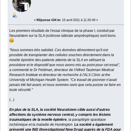
«
Réponse #24 le:
15 avril 2011 à 11:25:49 »
Les premiers résultats de l'essai clinique de la phase I, conduit par
Neuralstem sur la SLA (sclérose latérale amyotrophique) sont bons.
"Nous sommes très satisfait. Ces données démontrent qu'il est
possible de transplanter des cellules souches directement dans la
moelle épinière des patients atteints de la SLA en utilisant la
procédure et le dispositif que nous avons mis au point pour cet essai",
a commenté le Dr Feldman, directeur de l'Alfred Taubman Medical
Research Institute et directeur de recherche à l'ALS Clinic at the
University of Michigan Health System. "Ce travail de pionnier n'avait
jamais été fait
avant, et nous sommes ravis que cela puisse se faire en
toute sécurité."
(...)
En plus de la SLA, la société Neuralstem cible aussi d'autres
affections du système nerveux central, y compris les lésions
traumatiques de la moelle épinière
, la paraplégie spastique
ischémique et la maladie de Huntington.
La société a également
présenté une IND (Investigational New Drug) auprès de la FDA pour