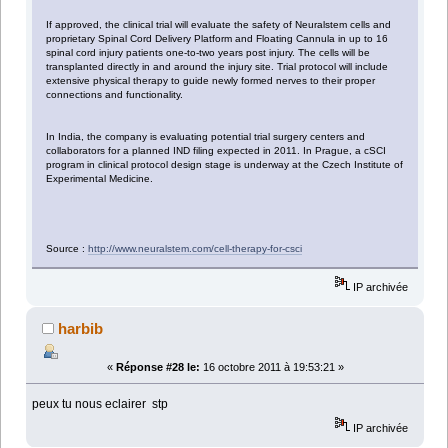
If approved, the clinical trial will evaluate the safety of Neuralstem cells and
proprietary Spinal Cord Delivery Platform and Floating Cannula in up to 16
spinal cord injury patients one-to-two years post injury. The cells will be
transplanted directly in and around the injury site. Trial protocol will include
extensive physical therapy to guide newly formed nerves to their proper
connections and functionality.
In India, the company is evaluating potential trial surgery centers and
collaborators for a planned IND filing expected in 2011. In Prague, a cSCI
program in clinical protocol design stage is underway at the Czech Institute of
Experimental Medicine.
Source :
http://www.neuralstem.com/cell-therapy-for-csci
IP archivée
harbib
«
Réponse #28 le:
16 octobre 2011 à 19:53:21 »
peux tu nous eclairer stp
IP archivée