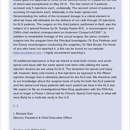
of whom was transplanted on May 26 th . The first cohort of 3 patients
received only 5 injections each, unilaterally. The second cohort of patients is
receiving 10 injections each, bilaterally, in the lower spinal cord.
Demonstrating the safety of the increased dosage is a critical element in
what we hope will ultimately be the delivery of our cells through 15 injections
for ALS patients. The surgery on the third patient, performed in April, was the
subject of a special feature by Dr. Sanjay Gupta M.D., a neurosurgeon and
CNN’s chief medical correspondent on Anderson Cooper’s AC360°. In
addition to remarkable footage of the actual surgery, the piece contains
insights into the program from the Principal Investigator, Dr. Eva Feldman and
the Emory neurosurgeon conducting the surgeries, Dr. Nick Boulis. For those
of you who have not watched it, a link can be found on our website
www.neuralstem.com
; I highly recommend watching it.
Of additional importance is that we intend to treat both chronic and acute
spinal cord injury with the same spinal cord stem cells utilizing the same
injection devices we are using for ALS. The treatment for spinal cord injury
will, however, likely only involve a few injections as opposed to the fifteen
injection dosage that is ultimately planned for the ALS trial. We therefore add
to our knowledge about the surgical route of entry for both the ALS patients
and the spinal cord injury patients with each patient we treat in the ALS trial.
We expect to file an Investigational New Drug application with the FDA this
year to begin a Phase I clinical trial for Chronic Spinal Cord Injury, in what will
most likely be a multi-site study in the U.S.
(…)
I. Richard Garr
Director, President & Chief Executive Officer
Source : Lire fichier joint