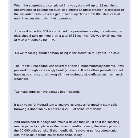
When the surgeries are completed in a year, there will up to 12 months of
observations of patients for such side effects as tumor creation or rejection of
the implanted cells. Patients get up to 10 injections of 50,000 stem cells at
each injection site during their operation.
Johe said once the FDA is convinced the procedure is safe, the following two
trials should take no more than a total of 18 months, followed by six months
of review of data by the FDA.
“So we're talking about possibly being in the market in four years,” he said.
The Phase I trial began with severely affected, nonambulatory patients. It will
proceed through increasingly healthy patients. It is healthier patients who will
have more chance of showing slight to moderate side effects such as muscle
weakness.
Two major hurdles have already been cleared.
It took years for NeuralStem to improve its process for growing stem cells
following a donation by a patient in 2002 of spinal cord tissue.
And Boulis had to design and make a device that would hold the injecting
needle perfectly in place as the patient breathed during the slow injection of
the 50,000 cells per site. If the needle didn't move in perfect coordination
with the spine, it would cause more spinal injury.