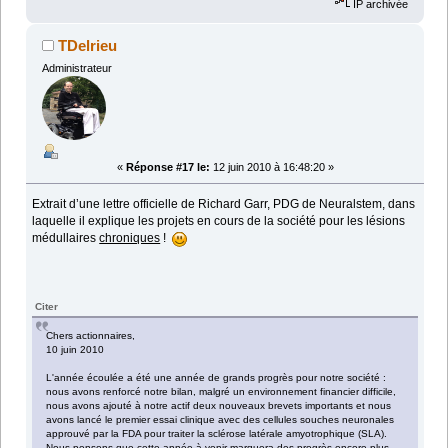
IP archivée
TDelrieu
Administrateur
«
Réponse #17 le:
12 juin 2010 à 16:48:20 »
Extrait d’une lettre officielle de Richard Garr, PDG de Neuralstem, dans
laquelle il explique les projets en cours de la société pour les lésions
médullaires
chroniques
!
Citer
Chers actionnaires,
10 juin 2010
L'année écoulée a été une année de grands progrès pour notre société :
nous avons renforcé notre bilan, malgré un environnement financier difficile,
nous avons ajouté à notre actif deux nouveaux brevets importants et nous
avons lancé le premier essai clinique avec des cellules souches neuronales
approuvé par la FDA pour traiter la sclérose latérale amyotrophique (SLA).
Nous pensons que cette année à venir marquera des progrès encore plus