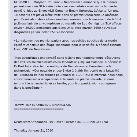
ROCKVILLE, Maryland, 21 Janv. – Neuralstem a annoncé que le premier
patient avec une SLA a été traité avec des cellules souches de la moelle
épinière, hier, au Emory ALS Center at Emory University, à Atlanta. Un total
18 patients est prévu d'être traité dans ce premier essai clinique américain
pour l'évaluation des cellules souches neurales pour le traitement de la SLA
(sclérose latérale amyotrophique ou maladie de Lou Gehrig). La SLA affecte
environ 30.000 personnes aux Etats-Unis, avec environ 5600 nouveaux
diagnostics par an, selon l'ALS Association.
«Le traitement du premier patient avec nos cellules souches de la moelle
épinière constitue une étape importante pour la société», a déclaré Richard
Garr, PDG de Neuralstem.
"Nos scientifiques ont travaillé sans relâche pour apporter notre découverte
des cellules souches neurales du laboratoire jusqu’au malade», a déclaré le
Dr Karl Johe, directeur scientifique de Neuralstem, et l'inventeur de la
technologie. «Cet essai de phase 1 vise à établir l'innocuité et la faisabilité
de l'utilisation de nos cellules pour traiter la SLA. Pour le moment, nous nous
concentrons sur la récupération et la santé du premier malade, et nous
tenons à le remercier, lui et sa famille, pour leur participation courageuse
dans la procédure ».
===========================
:arrow: TEXTE ORIGINAL EN ANGLAIS
===========================
Neuralstem Announces First Patient Treated in ALS Stem Cell Trial
Thursday January 21, 2010