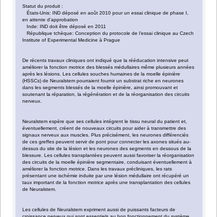
Statut du produit :
États-Unis: IND déposé en août 2010 pour un essai clinique de phase I,
en attente d'approbation
Inde: IND doit être déposé en 2011
République tchèque: Conception du protocole de l’essai clinique au Czech
Institute of Experimental Medicine à Prague
De récents travaux cliniques ont indiqué que la rééducation intensive peut
améliorer la fonction motrice des blessés médullaires même plusieurs années
après les lésions. Les cellules souches humaines de la moelle épinière
(HSSCs) de Neuralstem pourraient fournir un substrat riche en neurones
dans les segments blessés de la moelle épinière, ainsi promouvant et
soutenant la réparation, la régénération et de la réorganisation des circuits
nerveux.
Neuralstem espère que ses cellules intégrent le tissu neural du patient et,
éventuellement, créent de nouveaux circuits pour aider à transmettre des
signaux nerveux aux muscles. Plus précisément, les neurones différenciés
de ces greffes peuvent servir de pont pour connecter les axones situés au-
dessus du site de la lésion et les neurones des segments en dessous de la
blessure. Les cellules transplantées peuvent aussi favoriser la réorganisation
des circuits de la moelle épinière segmentaire, conduisant éventuellement à
améliorer la fonction motrice. Dans les travaux précliniques, les rats
présentant une ischémie induite par une lésion médullaire ont récupéré un
taux important de la fonction motrice après une transplantation des cellules
de Neuralstem.
Les cellules de Neuralstem expriment aussi de puissants facteurs de
croissance nerveux qui sont essentiels au bon fonctionnement du système