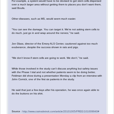
For example, a system would have to be devised to get stem cells dispersed
over a much larger area without getting them to places you don't want them,
said Boulis.
Other diseases, such as MS, would seem much easier.
“You can see the damage. You can target it. We're not asking stem cells to
do much, just go in and wrap around the nerves,” he said.
Jon Glass, director of the Emory ALS Center, cautioned against too much
exuberance, despite the success shown in rats and pigs.
“We don't know if stem cells are going to work. We don't,” he said.
While those involved in the study can't discuss anything but safety issues
with the Phase I trial and not whether patients seem to be doing better,
Feldman did show during a presentation Monday a clip from an interview with
John Cornick, one of the first six patients in the study.
He said that just a few days after his operation, he was once again able to
do the buttons on his shirt.
Source :
http://www.crainsdetroit.com/article/20101005/FREE/101009940#