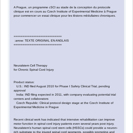
A Prague, un programme cSCI au stade de la conception du protocole
clinique est en cours au Czech Institute of Experimental Medicine à Prague
pour commencer un essai clinique pour les lésions médullaires chroniques.
===========================
:arrow: TEXTE ORIGINAL EN ANGLAIS
===========================
Neuralstem Cell Therapy
for Chronic Spinal Cord Injury
Product status:
U.S.: IND filed August 2010 for Phase I Safety Clinical Trial, pending
approval
India: IND filing expected in 2011, with company evaluating potential trial
centers and collaborators
Czech Republic: Clinical protocol design stage at the Czech Institute of
Experimental Medicine in Prague
Recent clinical work has indicated that intensive rehabilitation can improve
motor function in spinal cord injury patients even several years post injury.
Neuralstem’s human spinal cord stem cells (HSSCs) could provide a neuron-
rich substrate to the injured spinal cord segments, possibly promoting and