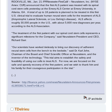
ROCKVILLE, Md., Jan. 21 /PRNewswire-FirstCall/ -- Neuralstem, Inc. (NYSE
Amex: CUR) announced that the first ALS patient was treated with its spinal
cord stem cells yesterday at the Emory ALS Center at Emory University, in
Atlanta, GA. A total of up to 18 patients is planned to be treated in this first
U.S. clinical trial to evaluate human neural stem cells for the treatment of ALS
(Amyotrophic Lateral Sclerosis, or Lou Gehrig's disease). ALS affects
roughly 30,000 people in the U.S., with about 5,600 new diagnoses per year,
according to the ALS Association.
"The treatment of the first patient with our spinal cord stem cells represents a
significant milestone for the Company," said Neuralstem President and CEO,
Richard Garr.
"Our scientists have worked tirelessly to bring our discovery of adherent
neural stem cells from the bench to the bedside," said Dr. Karl Johe,
Chairman of the Board and Chief Scientific Officer at Neuralstem, and the
inventor of the technology. "This trial aims to establish the safety and
feasibility of using our cells to treat ALS. For now, we are focused on the
safe and speedy recovery of the first patient, and we wish to thank him and
his family for their courageous participation in the trial."
(…)
Source :
http://finance.yahoo.com/news/Neuralstem-Announces-First-prnews-
4136538171.html?x=0&.v=1
IP archivée
TDelrieu