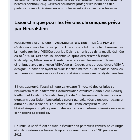
nerveux central (SNC). Celles-ci pourraient protéger les neurones des
patients d’une dégénérescence supplémentaire à cause de la blessure.
Essai clinique pour les lésions chroniques prévu
par Neuralstem
Neuralstem a soumis une Investigational New Drug (IND) à la FDA afin
d'initier un essai clinique de phase I avec ses cellules souches humaines de
la moelle épinière (HSSCs) pour les lésions chroniques de la moelle épinière
en août 2010. Cet essai multicentrique, qui a des centres à Miami,
Philadelphie, Milwaukee et Atlanta, recrutera des blessés médullaires
chroniques avec une lésion ASIA A de un à deux ans de post-lésion. ASIA A
désigne un patient n’ayant aucune fonction motrice ou sensorielle dans les
segments concernés et ce qui est considéré comme une paralysie complète.
S'il est approuvé, l'essai clinique va évaluer l'innocuité des cellules de
Neuralstem et sa plateforme d’administration exclusive Spinal Cord Delivery
Platform et Floating Cannula chez plus de 16 blessés médullaires de un à
deux ans post-lésion. Les cellules seront transplantées directement dans et
autour du site lésionnel. Le protocole de l'essai comprendra une
kinésithérapie complète pour guider les nerfs nouvellement formés vers leurs
connexions appropriées.
En Inde, la société est en train d'évaluer des potentiels centres de chirurgie
et collaborateurs de l’essai clinique pour une demande d’IND prévue en
2011.