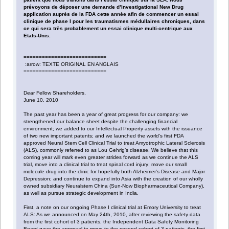
prévoyons de déposer une demande d’Investigational New Drug
application auprès de la FDA cette année afin de commencer un essai
clinique de phase I pour les traumatismes médullaires chroniques, dans
ce qui sera très probablement un essai clinique multi-centrique aux
Etats-Unis.
===========================
:arrow: TEXTE ORIGINAL EN ANGLAIS
===========================
Dear Fellow Shareholders,
June 10, 2010
The past year has been a year of great progress for our company: we
strengthened our balance sheet despite the challenging financial
environment; we added to our Intellectual Property assets with the issuance
of two new important patents; and we launched the world’s first FDA
approved Neural Stem Cell Clinical Trial to treat Amyotrophic Lateral Sclerosis
(ALS), commonly referred to as Lou Gehrig’s disease. We believe that this
coming year will mark even greater strides forward as we continue the ALS
trial, move into a clinical trial to treat spinal cord injury; move our small
molecule drug into the clinic for hopefully both Alzheimer’s Disease and Major
Depression; and continue to expand into Asia with the creation of our wholly
owned subsidiary Neuralstem China (Sun-Now Biopharmaceutical Company),
as well as pursue strategic development in India.
First, a note on our ongoing Phase I clinical trial at Emory University to treat
ALS: As we announced on May 24th, 2010, after reviewing the safety data
from the first cohort of 3 patients, the Independent Data Safety Monitoring
Board gave the approval to move to the second cohort of 3 patients, the first