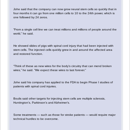
Johe said that the company can now grow neural stem cells so quickly that in
four months it can go from one million cells to 10 to the 24th power, which is
one followed by 24 zeros.
“From a single cell line we can treat millions and millions of people around the
world,” he said.
He showed slides of pigs with spinal cord injury that had been injected with
stem cells. The injected cells quickly grew in and around the affected area
and restored function.
“Think of these as new wires for the body's circuitry that can mend broken
wires,” he said. “We expect these wires to last forever.”
Johe said his company has applied to the FDA to begin Phase I studies of
patients with spinal cord injuries.
Boulis said other targets for injecting stem cells are multiple sclerosis,
Huntington's, Parkinson's and Alzheimer's.
Some treatments — such as those for stroke patients — would require major
technical hurdles to be overcome.