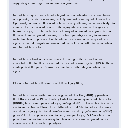
supporting repair, regeneration and reorganization.
Neuralstem expects its cells will integrate into a patient’s own neural tissue
and possibly create new circuitry to help transmit nerve signals to muscles.
Specifically, neurons differentiated from these grafts may serve as a bridge to
connect the axons located above the injury site to neurons of segments
below the injury. The transplanted cells may also promote reorganization of
the spinal cord segmental circuitry over time, possibly leading to improved
motor function. In preclinical work, rats with ischemia-induced spinal cord
injury recovered a significant amount of motor function after transplantation
with Neuralstem cells.
Neuralstem cells also express powerful nerve growth factors that are
essential to the healthy function of the central nervous system (CNS). These
could protect the patient’s own neurons from further degeneration due to
injury.
Planned Neuralstem Chronic Spinal Cord Injury Study
Neuralstem has submitted an Investigational New Drug (IND) application to
the FDA to initiate a Phase I safety trial of its human spinal cord stem cells
(HSSCs) for chronic spinal cord injury in August 2010. This multicenter trial, at
institutions in Miami, Philadelphia, Milwaukee and Atlanta, will enroll chronic
spinal cord injury patients with an American Spinal Injury Association (ASIA)
grade A level of impairment one-to-two years post-injury. ASIA A refers to a
patient with no motor or sensory function in the relevant segments and is
considered to be complete paralysis.