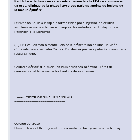
Karl Johe a déclaré que sa société a demandé à la FDA de commencer
un essai clinique de la phase I avec des patients atteints de lésions de
la moelle épinière.
Dr Nicholas Boulis a indiqué d'autres cibles pour l'injection de cellules
souches comme la sclérose en plaques, les maladies de Huntington, de
Parkinson et d'Alzheimer.
(…) Dr. Eva Feldman a montré, lors de la présentation de lundi, la vidéo
d’une interview avec John Cornick, l'un des six premiers patients opérés dans
l'essai clinique.
Celui-ci a déclaré que quelques jours après son opération, il était de
nouveau capable de mettre les boutons de sa chemise.
===========================
:arrow: TEXTE ORIGINAL EN ANGLAIS
===========================
October 05, 2010
Human stem cell therapy could be on market in four years, researcher says