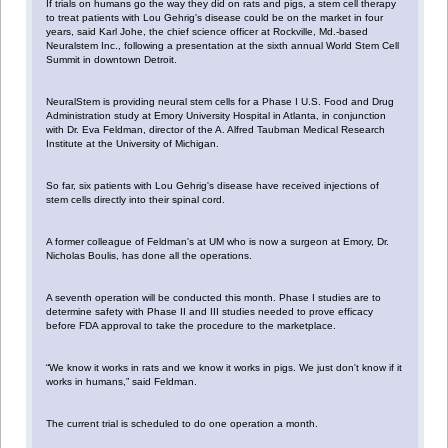
If trials on humans go the way they did on rats and pigs, a stem cell therapy
to treat patients with Lou Gehrig's disease could be on the market in four
years, said Karl Johe, the chief science officer at Rockville, Md.-based
Neuralstem Inc., following a presentation at the sixth annual World Stem Cell
Summit in downtown Detroit.
NeuralStem is providing neural stem cells for a Phase I U.S. Food and Drug
Administration study at Emory University Hospital in Atlanta, in conjunction
with Dr. Eva Feldman, director of the A. Alfred Taubman Medical Research
Institute at the University of Michigan.
So far, six patients with Lou Gehrig's disease have received injections of
stem cells directly into their spinal cord.
A former colleague of Feldman's at UM who is now a surgeon at Emory, Dr.
Nicholas Boulis, has done all the operations.
A seventh operation will be conducted this month. Phase I studies are to
determine safety with Phase II and III studies needed to prove efficacy
before FDA approval to take the procedure to the marketplace.
“We know it works in rats and we know it works in pigs. We just don't know if it
works in humans,” said Feldman.
The current trial is scheduled to do one operation a month.