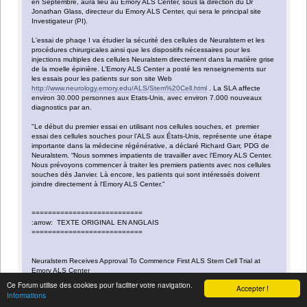
en Septembre, aura lieu au Emory ALS Center, sous la direction du Dr
Jonathan Glass, directeur du Emory ALS Center, qui sera le principal site
Investigateur (PI).
L'essai de phaqe I va étudier la sécurité des cellules de Neuralstem et les
procédures chirurgicales ainsi que les dispositifs nécessaires pour les
injections multiples des cellules Neuralstem directement dans la matière grise
de la moelle épinière. L’Emory ALS Center a posté les renseignements sur
les essais pour les patients sur son site Web
http://www.neurology.emory.edu/ALS/Stem%20Cell.html
. La SLA affecte
environ 30.000 personnes aux Etats-Unis, avec environ 7.000 nouveaux
diagnostics par an.
"Le début du premier essai en utilisant nos cellules souches, et premier
essai des cellules souches pour l’ALS aux États-Unis, représente une étape
importante dans la médecine régénérative, a déclaré Richard Garr, PDG de
Neuralstem. “Nous sommes impatients de travailler avec l'Emory ALS Center.
Nous prévoyons commencer à traiter les premiers patients avec nos cellules
souches dès Janvier. Là encore, les patients qui sont intéressés doivent
joindre directement à l'Emory ALS Center."
===========================
:arrow: TEXTE ORIGINAL EN ANGLAIS
===========================
Neuralstem Receives Approval To Commence First ALS Stem Cell Trial at
Emory ALS Center
Ce Forum utilise des cookies pour faciliter votre navigation.
Accepter !
ROCKVILLE, Md., Dec. 18 /PRNewswire-FirstCall/ -- Neuralstem, Inc. (NYSE
Informations
Amex: CUR) today announced that its Phase I trial to treat Amyotrophic