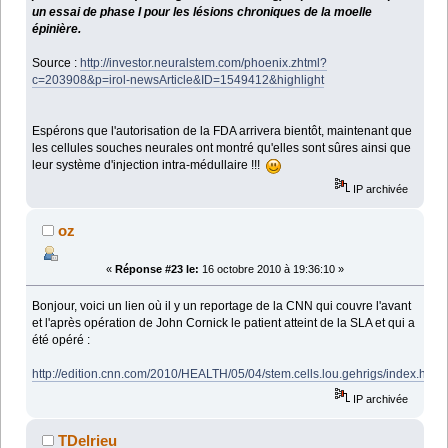
un essai de phase I pour les lésions chroniques de la moelle
épinière.
Source :
http://investor.neuralstem.com/phoenix.zhtml?
c=203908&p=irol-newsArticle&ID=1549412&highlight
Espérons que l'autorisation de la FDA arrivera bientôt, maintenant que
les cellules souches neurales ont montré qu'elles sont sûres ainsi que
leur système d'injection intra-médullaire !!!
IP archivée
oz
«
Réponse #23 le:
16 octobre 2010 à 19:36:10 »
Bonjour, voici un lien où il y un reportage de la CNN qui couvre l'avant
et l'après opération de John Cornick le patient atteint de la SLA et qui a
été opéré :
http://edition.cnn.com/2010/HEALTH/05/04/stem.cells.lou.gehrigs/index.html
IP archivée
TDelrieu