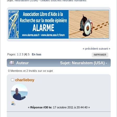
Sujet:
Neuralstem (USA) - cellules souches neurales humaines
« précédent
suivant »
Pages:
1
2
3
[
4
]
5
En bas
IMPRIMER
Auteur
Sujet: Neuralstem (USA) -
cellules souches neurales humaines (Lu 138983 fois)
0 Membres et 2 Invités sur ce sujet
charlieboy
«
Réponse #30 le:
17 octobre 2011 à 20:44:40 »