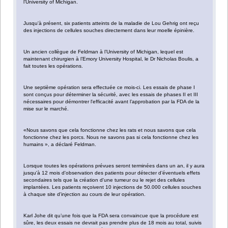
l’University of Michigan.
Jusqu'à présent, six patients atteints de la maladie de Lou Gehrig ont reçu
des injections de cellules souches directement dans leur moelle épinière.
Un ancien collègue de Feldman à l’University of Michigan, lequel est
maintenant chirurgien à l’Emory University Hospital, le Dr Nicholas Boulis, a
fait toutes les opérations.
Une septième opération sera effectuée ce mois-ci. Les essais de phase I
sont conçus pour déterminer la sécurité, avec les essais de phases II et III
nécessaires pour démontrer l'efficacité avant l’approbation par la FDA de la
mise sur le marché.
«Nous savons que cela fonctionne chez les rats et nous savons que cela
fonctionne chez les porcs. Nous ne savons pas si cela fonctionne chez les
humains », a déclaré Feldman.
Lorsque toutes les opérations prévues seront terminées dans un an, il y aura
jusqu'à 12 mois d'observation des patients pour détecter d’éventuels effets
secondaires tels que la création d'une tumeur ou le rejet des cellules
implantées. Les patients reçoivent 10 injections de 50.000 cellules souches
à chaque site d'injection au cours de leur opération.
Karl Johe dit qu’une fois que la FDA sera convaincue que la procédure est
sûre, les deux essais ne devrait pas prendre plus de 18 mois au total, suivis