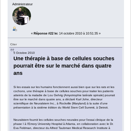
Administrateur
«
Réponse #22 le:
14 octobre 2010 à 10:51:35 »
Citer
5 Octobre 2010
Une thérapie à base de cellules souches
pourrait être sur le marché dans quatre
ans
Si les essais sur les humains fonctionnent aussi bien que sur les rats et les
cochons, une thérapie à base de cellules souches pour traiter les patients
atteints de la maladie de Lou Gehrig (Amyotrophie latérale spinale) pourrait
être sur le marché dans quatre ans, a déclaré Karl Johe, directeur
scientifique de Neuralstem Inc., à Rockville (Maryland) à la suite d'une
présentation à la sixième édition du World Stem Cell Summit, à Detroit.
Neuralstem fournit les cellules souches neurales pour l’essai clinique de la
phase I à l’Emory University Hospital à Atlanta, en collaboration avec le Dr.
Eva Feldman, directeur du Alfred Taubman Medical Research Institute à