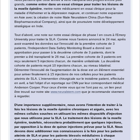
grands,
comme entrer dans un essai clinique pour traiter les lésions de
la moelle épinière
, mettre notre médicament en essai clinique pour la
maladie d'Alzheimer et la dépression majeure, et continuer notre expansion
en Asie avec la création de notre filiale Neuralstem China (Sun-Now
Biopharmaceutical Company), ainsi que de poursuivre notre développement
stratégique en Inde.
Tout d'abord, une note sur notre essai clinique de phase I en cours à l'Emory
University pour traiter la SLA: Comme nous l'avions annoncé le 24 mai, après
avoir examiné les données sur l'innocuité de la première cohorte de 3
patients, l'Independent Data Safety Monitoring Board a donné son
approbation pour passer à la deuxième cohorte de 3 patients, dont le
premier a été transplanté le 26 mai. La première cohorte de 3 patients ont
reçu seulement 5 injections chacun, de manière unilatérale. La deuxième
cohorte de patients reçoit 10 injections chacun, au niveau bilatéral.
Démontrer l'innocuité de l'augmentation de la dose est un élément essentiel
pour arriver finalement à 15 injections de nos cellules pour les patients
atteints de SLA. L'intervention chirurgicale sur le troisième patient, effectuée
en avril, a fait l'objet d'un reportage sur CNN par leur correspondant médical
Anderson Cooper. Pour ceux d'entre vous qui ne l'ont pas vu, un lien peut
être trouvé sur notre site
www.neuralstem.com
que je recommande vivement
à regarder.
D'une importance supplémentaire, nous avons l'intention de traiter à la
fois les lésions de la moelle épinière chroniques et aiguës, avec les
mêmes cellules souches en utilisant les mêmes dispositifs d'injection
que nous utilisons pour la SLA. Le traitement des lésions de la moelle
épinière, toutefois, nécessitera probablement que quelques injections,
par opposition à la dose de quinze injections prévue pour la SLA. Nous
devons donc additionner nos connaissances à la fois pour les patients
atteints de SLA et pour les patients blessés médullaires à chaque
patient que nous traitons dans l’essai clinique sur la SLA. Nous