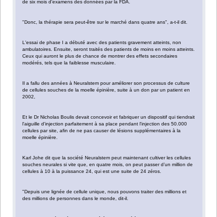
de six mois d'examens des données par la FDA.
"Donc, la thérapie sera peut-être sur le marché dans quatre ans", a-t-il dit.
L'essai de phase I a débuté avec des patients gravement atteints, non
ambulatoires. Ensuite, seront traités des patients de moins en moins atteints.
Ceux qui auront le plus de chance de montrer des effets secondaires
modérés, tels que la faiblesse musculaire.
Il a fallu des années à Neuralstem pour améliorer son processus de culture
de cellules souches de la moelle épinière, suite à un don par un patient en
2002,
Et le Dr Nicholas Boulis devait concevoir et fabriquer un dispositif qui tiendrait
l'aiguille d'injection parfaitement à sa place pendant l'injection des 50.000
cellules par site, afin de ne pas causer de lésions supplémentaires à la
moelle épinière.
Karl Johe dit que la société Neuralstem peut maintenant cultiver les cellules
souches neurales si vite que, en quatre mois, on peut passer d’un million de
cellules à 10 à la puissance 24, qui est une suite de 24 zéros.
"Depuis une lignée de cellule unique, nous pouvons traiter des millions et
des millions de personnes dans le monde, dit-il.