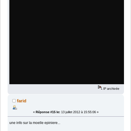
IP archivée
farid
«
Réponse #15 le:
13 juillet 2012 à 15:55:06 »
une info sur la moelle epiniere...