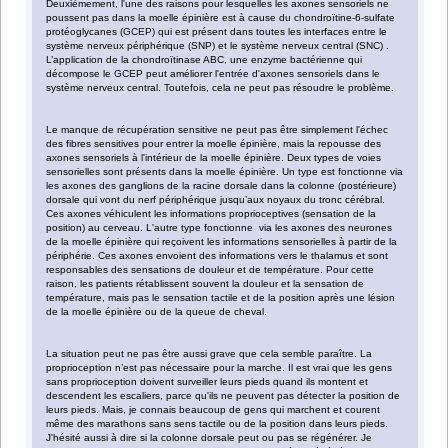
Deuxièmement, l'une des raisons pour lesquelles les axones sensoriels ne
poussent pas dans la moelle épinière est à cause du chondroïtine-6-sulfate
protéoglycanes (GCEP) qui est présent dans toutes les interfaces entre le
système nerveux périphérique (SNP) et le système nerveux central (SNC) .
L’application de la chondroïtinase ABC, une enzyme bactérienne qui
décompose le GCEP peut améliorer l'entrée d'axones sensoriels dans le
système nerveux central. Toutefois, cela ne peut pas résoudre le problème.
Le manque de récupération sensitive ne peut pas être simplement l'échec
des fibres sensitives pour entrer la moelle épinière, mais la repousse des
axones sensoriels à l'intérieur de la moelle épinière. Deux types de voies
sensorielles sont présents dans la moelle épinière. Un type est fonctionne via
les axones des ganglions de la racine dorsale dans la colonne (postérieure)
dorsale qui vont du nerf périphérique jusqu’aux noyaux du tronc cérébral.
Ces axones véhiculent les informations proprioceptives (sensation de la
position) au cerveau. L'autre type fonctionne via les axones des neurones
de la moelle épinière qui reçoivent les informations sensorielles à partir de la
périphérie. Ces axones envoient des informations vers le thalamus et sont
responsables des sensations de douleur et de température. Pour cette
raison, les patients rétablissent souvent la douleur et la sensation de
température, mais pas le sensation tactile et de la position après une lésion
de la moelle épinière ou de la queue de cheval.
La situation peut ne pas être aussi grave que cela semble paraître. La
proprioception n’est pas nécessaire pour la marche. Il est vrai que les gens
sans proprioception doivent surveiller leurs pieds quand ils montent et
descendent les escaliers, parce qu'ils ne peuvent pas détecter la position de
leurs pieds. Mais, je connais beaucoup de gens qui marchent et courent
même des marathons sans sens tactile ou de la position dans leurs pieds.
J'hésité aussi à dire si la colonne dorsale peut ou pas se régénérer. Je