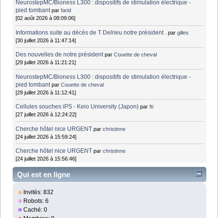
NeurostepMC/Bioness L300 : dispositifs de stimulation électrique -
pied tombant
par
farid
[02 août 2026 à 08:09:06]
Informations suite au décès de T Delrieu notre président .
par
gilles
[30 juillet 2026 à 11:47:14]
Des nouvelles de notre président
par
Couette de cheval
[29 juillet 2026 à 11:21:21]
NeurostepMC/Bioness L300 : dispositifs de stimulation électrique -
pied tombant
par
Couette de cheval
[29 juillet 2026 à 11:12:41]
Cellules souches iPS - Keio University (Japon)
par
fti
[27 juillet 2026 à 12:24:22]
Cherche hôtel nice URGENT
par
christinne
[24 juillet 2026 à 15:59:24]
Cherche hôtel nice URGENT
par
christinne
[24 juillet 2026 à 15:56:46]
Qui est en ligne
Invités: 832
Robots: 6
Caché: 0