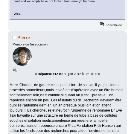
cord and we simply have not looked hard enough for them.
Wise.
IP archivée
Pierre
Membre de l'association
«
Réponse #12 le:
30 juin 2012 à 03:10:05 »
Merci Charles, de garder cet espoir si fort. Je sais qu'il y a plusieurs
procédés prometteurs,mais les délais d'opération avec un être humain
sont tellement loin,c'est comme si quand on y est ...presque... on
repousse encore un peu. Les résultats du dr. Decherchi devaient être
publiés l'automne dernier...un an presque plus loin et on attend
toujours !!! La chercheuse et neurochirurgienne de renommée Dr Eve
Tsai travaille sur une structure en forme de tube à base de cellules
souches et solution médicamenteuse qui regénère la moelle
épinière...mais on repousse encore !!! La Fondation Rick Hansen qui
utilise les fonds pour des recherches pour aider l'environnement du