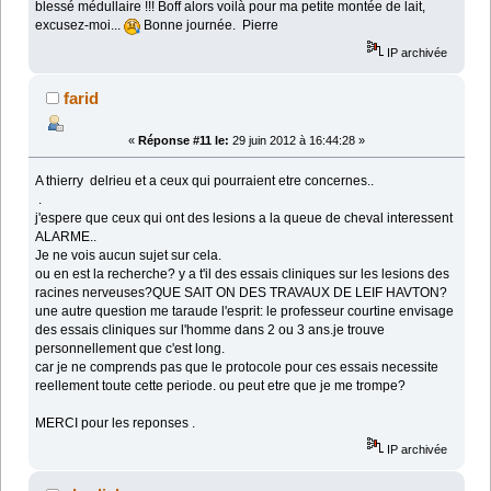
blessé médullaire !!! Boff alors voilà pour ma petite montée de lait,
excusez-moi...
Bonne journée. Pierre
IP archivée
farid
«
Réponse #11 le:
29 juin 2012 à 16:44:28 »
A thierry delrieu et a ceux qui pourraient etre concernes..
.
j'espere que ceux qui ont des lesions a la queue de cheval interessent
ALARME..
Je ne vois aucun sujet sur cela.
ou en est la recherche? y a t'il des essais cliniques sur les lesions des
racines nerveuses?QUE SAIT ON DES TRAVAUX DE LEIF HAVTON?
une autre question me taraude l'esprit: le professeur courtine envisage
des essais cliniques sur l'homme dans 2 ou 3 ans.je trouve
personnellement que c'est long.
car je ne comprends pas que le protocole pour ces essais necessite
reellement toute cette periode. ou peut etre que je me trompe?
MERCI pour les reponses .
IP archivée