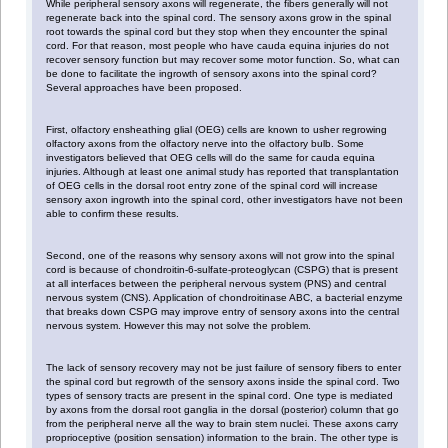
While peripheral sensory axons will regenerate, the fibers generally will not
regenerate back into the spinal cord. The sensory axons grow in the spinal
root towards the spinal cord but they stop when they encounter the spinal
cord. For that reason, most people who have cauda equina injuries do not
recover sensory function but may recover some motor function. So, what can
be done to facilitate the ingrowth of sensory axons into the spinal cord?
Several approaches have been proposed.
First, olfactory ensheathing glial (OEG) cells are known to usher regrowing
olfactory axons from the olfactory nerve into the olfactory bulb. Some
investigators believed that OEG cells will do the same for cauda equina
injuries. Although at least one animal study has reported that transplantation
of OEG cells in the dorsal root entry zone of the spinal cord will increase
sensory axon ingrowth into the spinal cord, other investigators have not been
able to confirm these results.
Second, one of the reasons why sensory axons will not grow into the spinal
cord is because of chondroitin-6-sulfate-proteoglycan (CSPG) that is present
at all interfaces between the peripheral nervous system (PNS) and central
nervous system (CNS). Application of chondroitinase ABC, a bacterial enzyme
that breaks down CSPG may improve entry of sensory axons into the central
nervous system. However this may not solve the problem.
The lack of sensory recovery may not be just failure of sensory fibers to enter
the spinal cord but regrowth of the sensory axons inside the spinal cord. Two
types of sensory tracts are present in the spinal cord. One type is mediated
by axons from the dorsal root ganglia in the dorsal (posterior) column that go
from the peripheral nerve all the way to brain stem nuclei. These axons carry
proprioceptive (position sensation) information to the brain. The other type is