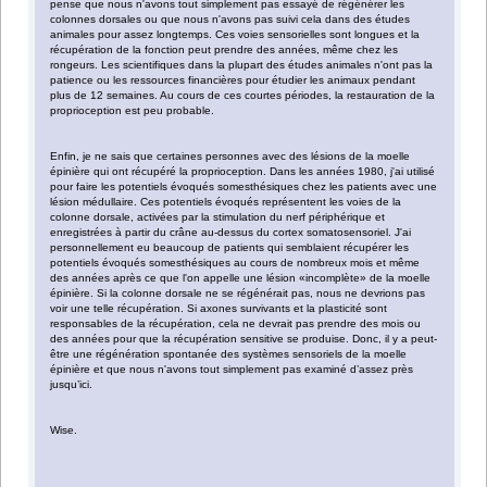
pense que nous n'avons tout simplement pas essayé de régénérer les
colonnes dorsales ou que nous n'avons pas suivi cela dans des études
animales pour assez longtemps. Ces voies sensorielles sont longues et la
récupération de la fonction peut prendre des années, même chez les
rongeurs. Les scientifiques dans la plupart des études animales n'ont pas la
patience ou les ressources financières pour étudier les animaux pendant
plus de 12 semaines. Au cours de ces courtes périodes, la restauration de la
proprioception est peu probable.
Enfin, je ne sais que certaines personnes avec des lésions de la moelle
épinière qui ont récupéré la proprioception. Dans les années 1980, j'ai utilisé
pour faire les potentiels évoqués somesthésiques chez les patients avec une
lésion médullaire. Ces potentiels évoqués représentent les voies de la
colonne dorsale, activées par la stimulation du nerf périphérique et
enregistrées à partir du crâne au-dessus du cortex somatosensoriel. J'ai
personnellement eu beaucoup de patients qui semblaient récupérer les
potentiels évoqués somesthésiques au cours de nombreux mois et même
des années après ce que l'on appelle une lésion «incomplète» de la moelle
épinière. Si la colonne dorsale ne se régénérait pas, nous ne devrions pas
voir une telle récupération. Si axones survivants et la plasticité sont
responsables de la récupération, cela ne devrait pas prendre des mois ou
des années pour que la récupération sensitive se produise. Donc, il y a peut-
être une régénération spontanée des systèmes sensoriels de la moelle
épinière et que nous n'avons tout simplement pas examiné d’assez près
jusqu’ici.
Wise.