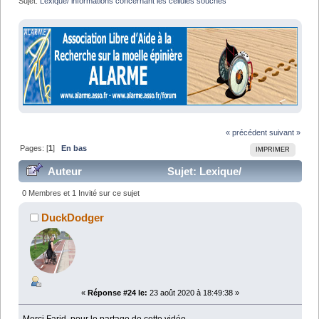
Sujet:
Lexique/ informations concernant les cellules souches
« précédent
suivant »
Pages: [
1
]
En bas
IMPRIMER
Auteur
Sujet: Lexique/
informations concernant les cellules souches (Lu
0 Membres et 1 Invité sur ce sujet
54069 fois)
DuckDodger
«
Réponse #24 le:
23 août 2020 à 18:49:38 »