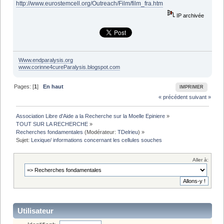
http://www.eurostemcell.org/Outreach/Film/film_fra.htm
IP archivée
Www.endparalysis.org
www.corinne4cureParalysis.blogspot.com
Pages: [
1
]
En haut
IMPRIMER
« précédent
suivant »
Association Libre d'Aide a la Recherche sur la Moelle Epiniere
»
TOUT SUR LA RECHERCHE
»
Recherches fondamentales
(Modérateur:
TDelrieu
) »
Sujet:
Lexique/ informations concernant les cellules souches
Aller à:
Utilisateur