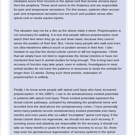
mediated axons from neurons in the spinal cord that receive sensory input
from the periphery. These send axons to the thalamus and are responsible
for pain and temperature sensations. For this reason, patients often recover
pain and temperature sensation but not touch and position sense after
spinal cord or cauda equina injuries.
The situation may not be a dire as the above make it seem. Proprioception is
not necessary for walking. It is true that people without proprioception must
watch their feet when they go up and down stairs, because they cannot
sense the position of their feet. But, I know many people who walk and even
run ultra-marathons without touch or position senses in their feet. I also
hesitate to say that the dorsal column cannot or will not regenerate. I think
that we simply have not tried to regenerate the dorsal columns or have not
monitored that tract in animal studies for long enough. This is long tract and
recovery of function may take years, even in rodents. Investigators in most
animal studies do not have the patience or resources to study the animals for
longer than 12 weeks. During such short periods, restoration of
proprioception is unlikely.
Finally, I do know some people with spinal cord injury who have recovered
proprioception. In the 1980’s, I use to do somatosensory evoked potentials
in patients with spinal cord injury. These evoked potentials represent the
dorsal column pathways, activated by stimulating the peripheral nerve and
recorded from the skull above the somatosensory cortex. I have personally
seem many patients recover somatosensory evoked potentials over many
months and even years after so-called “incomplete” spinal cord injury. If the
dorsal column does not regenerate, we should not see such recovery. If
surviving axons and plasticity are responsible for the recovery, it should not
take so many months or years for the sensory recovery to occur. So, there
may even be spontaneous regeneration of sensory systems in the spinal