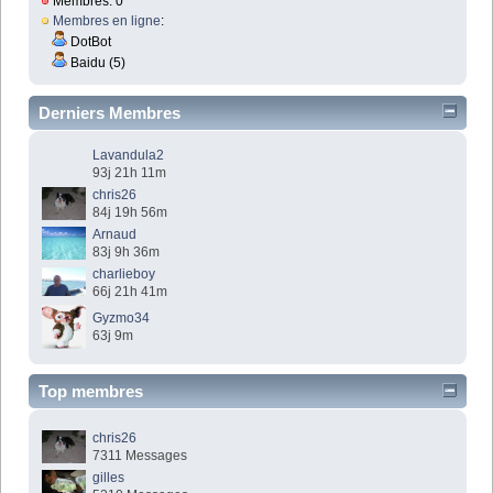
Membres: 0
Membres en ligne
:
DotBot
Baidu (5)
Derniers Membres
Lavandula2
93j 21h 11m
chris26
84j 19h 56m
Arnaud
83j 9h 36m
charlieboy
66j 21h 41m
Gyzmo34
63j 9m
Top membres
chris26
7311 Messages
gilles