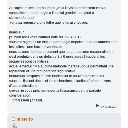
Au sujet des cellules souches ,voila l'avis du professeur chazal
specialiste en neurologie a l'hopital gabriel montpied a
clermontferrand .
voila sa reponse a une lettre que je lui ai envoyee:
monsieur,
j'ai bien recu votre courrier datè du 08 04 2012
vous me signalez un etat de paraplegie depuis quelques annees dans
les suites d'une fracture vertebrale.
nous savons malheureusement que ,quand aucune recuperation ne
s'est produite dans un delai de 3 à 6 mois apres l'accident, les
sequelles sont definitives.
actuellement,il n'y a aucune methode therapeutique permettant une
reparation et une recuperation significative.
beaucoup d'espoirs ont ete fondes sur le pouvoir des cellules
souches.ils sont deçus et les recherches actuelles s'orientent vers
d'autres directions.
croyez ,je vous prie, monsieur ,a l'assurance de ma parfaite
consideration.
professeur j.chazal.
IP archivée
misterjp