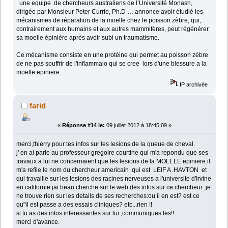
une equipe de chercheurs australiens de l’Université Monash,
dirigée par Monsieur Peter Currie, Ph.D … annonce avoir étudié les
mécanismes de réparation de la moelle chez le poisson zèbre, qui,
contrairement aux humains et aux autres mammifères, peut régénérer
sa moelle épinière après avoir subi un traumatisme.
Ce mécanisme consiste en une protéine qui permet au poisson zèbre
de ne pas souffrir de l'inflammaio qui se cree lors d'une blessure a la
moelle epiniere.
IP archivée
farid
«
Réponse #14 le:
09 juillet 2012 à 18:45:09 »
merci,thierry pour tes infos sur les lesions de la queue de cheval.
j' en ai parle au professeur gregoire courtine qui m'a repondu que ses
travaux a lui ne concernaient que les lesions de la MOELLE epiniere.il
m'a refile le nom du chercheur americain qui est LEIF A .HAVTON et
qui travaille sur les lesions des racines nerveuses a l'universite d'Irvine
en californie.jai beau cherche sur le web des infos sur ce chercheur ,je
ne trouve rien sur les details de ses recherches:ou il en est? est ce
qu"il est passe a des essais cliniques? etc...rien !!
si tu as des infos interessantes sur lui ,communiques les!!
merci d'avance.