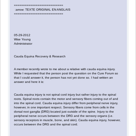
===========================
:arrow: TEXTE ORIGINAL EN ANGLAIS
===========================
05-29-2012
Wise Young
Administrator
Cauda Equina Recovery & Research
A member recently wrote to me about a relative with cauda equina injury.
While I requested that the person post the question on the Cure Forum so
that I could answer it, the person has not yet done so. I had written an
answer and here it is:
Cauda equina injury is not spinal cord injury but rather injury to the spinal
roots. Spinal roots contain the motor and sensory fibers coming out of and
into the spinal cord. Cauda equina injury differ from peripheral nerve injury,
however, in one important respect. Sensory fibers come from cells in the
dorsal root ganglia (DRG) located just outside of the spine. Injury to the
peripheral nerve occurs between the DRG and the sensory organs (i.e.
sensory receptors in muscle, bone, and skin). Cauda equina injury, however,
occurs between the DRG and the spinal cord.