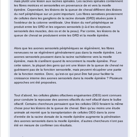
mais plutôt une lésion aux racines spinales. Les racines spinales contiennent
les fibres motrices et sensorielles en provenance de et vers la moelle
épinière. Cependant, les lésions de la queue de cheval diffèrent des lésions
du nerf périphérique sur un point important. Les fibres sensitives proviennent
de cellules dans les ganglions de la racine dorsale (GRD) situées juste à
l'extérieur de la colonne vertébrale. Une lésion du nerf périphérique se
produit entre les GRD et les organes sensoriels (c-à-d les récepteurs
sensoriels des muscles, des os et de la peau). Par contre, les lésions de la
queue de cheval se produisent entre les GRD et la moelle épinière.
Alors que les axones sensoriels périphériques se régénèrent, les fibres
nerveuses ne se régénèrent généralement pas dans la moelle épinière. Les
axones sensoriels poussent dans la racine rachidienne vers la moelle
épinière, mais ils s'arrêtent quand ils rencontrent la moelle épinière. Pour
cette raison, la plupart des gens qui ont une lésion de la queue de cheval ne
guérissent pas de la fonction sensorielle, mais peuvent récupérer une partie
de la fonction motrice. Donc, qu’est-ce qui peut être fait pour faciliter la
croissance interne des axones sensoriels dans la moelle épinière ? Plusieurs
approches ont été proposées.
Tout d'abord, les cellules gliales olfactives engainantes (OEG) sont connues
pour conduire la repousse des axones olfactifs du nerf olfactif dans le bulbe
olfactif. Certains chercheurs pensaient que les cellules OEG feraient la même
chose pour les lésions de la queue de cheval. Bien qu’au moins une étude
animale ait montré que la transplantation de cellules OEG dans la zone
d'entrée de la racine dorsale de la moelle épinière augmente la pénétration
des axones sensoriels dans la moelle épinière, d'autres chercheurs n'ont pas
été en mesure de confirmer ces résultats.