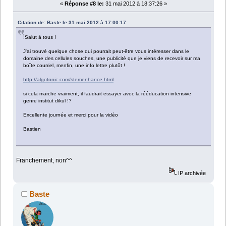
«
Réponse #8 le:
31 mai 2012 à 18:37:26 »
Citation de: Baste le 31 mai 2012 à 17:00:17
!Salut à tous !
J'ai trouvé quelque chose qui pourrait peut-être vous intéresser dans le
domaine des cellules souches, une publicité que je viens de recevoir sur ma
boîte courriel, menfin, une info lettre plutôt !
http://algotonic.com/stemenhance.html
si cela marche vraiment, il faudrait essayer avec la rééducation intensive
genre institut dikul !?
Excellente journée et merci pour la vidéo
Bastien
Franchement, non^^
IP archivée
Baste