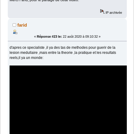
Merci Farid, pour le partage de cette vidéo.
IP archivée
farid
«
Réponse #23 le:
22 août 2020 à 09:10:32 »
d'apres ce specialiste ,il ya des tas de methodes pour guerir de la
lesion medullaire ,mais entre la theorie ,la pratique et les resultats
reels,il ya un monde: