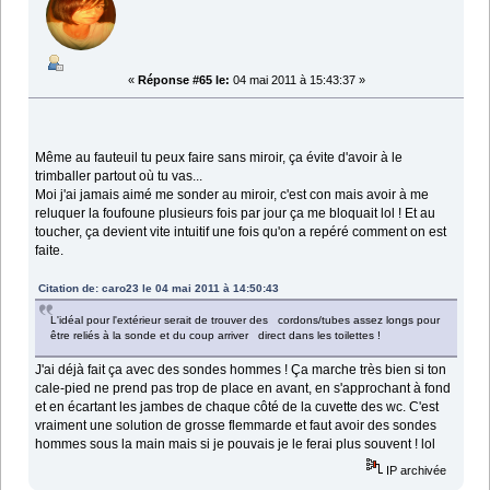
«
Réponse #65 le:
04 mai 2011 à 15:43:37 »
Même au fauteuil tu peux faire sans miroir, ça évite d'avoir à le
trimballer partout où tu vas...
Moi j'ai jamais aimé me sonder au miroir, c'est con mais avoir à me
reluquer la foufoune plusieurs fois par jour ça me bloquait lol ! Et au
toucher, ça devient vite intuitif une fois qu'on a repéré comment on est
faite.
Citation de: caro23 le 04 mai 2011 à 14:50:43
L'idéal pour l'extérieur serait de trouver des cordons/tubes assez longs pour
être reliés à la sonde et du coup arriver direct dans les toilettes !
J'ai déjà fait ça avec des sondes hommes ! Ça marche très bien si ton
cale-pied ne prend pas trop de place en avant, en s'approchant à fond
et en écartant les jambes de chaque côté de la cuvette des wc. C'est
vraiment une solution de grosse flemmarde et faut avoir des sondes
hommes sous la main mais si je pouvais je le ferai plus souvent ! lol
IP archivée