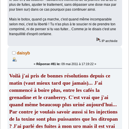
plus de fuites, ajuster le traitement, sans dépasser une dose max par
jour bien sur) dans ce cas pourquoi pas continuer ainsi.
Mais le botox, quand ça marche, c'est quand même incomparable
selon moi, c'est la liberté ! Tu n'as plus à te soucier ni de prendre ton
comprimé, ni de penser si tu vas fuiter... Comme je le disais c'est une
tranquillité d'esprit certaine.
IP archivée
daisyb
«
Réponse #81 le:
09 mai 2011 à 17:19:22 »
Voilà j'ai pris de bonnes résolutions depuis ce
matin (vaut mieux tard que jamais)... J'ai
commencé à boire plus, entre les cafés la
grenadine et le cranberry. C'est vrai que j'ai
quand même beaucoup plus uriné aujourd'hui...
Par contre je voulais savoir aussi si les injections
de la toxine sont plus puissantes que les ditropan
? J'ai parlé des fuites à mon uro mais il est vrai