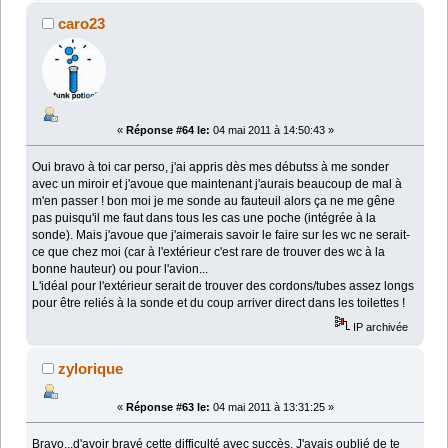
caro23
«
Réponse #64 le:
04 mai 2011 à 14:50:43 »
Oui bravo à toi car perso, j'ai appris dès mes débutss à me sonder
avec un miroir et j'avoue que maintenant j'aurais beaucoup de mal à
m'en passer ! bon moi je me sonde au fauteuil alors ça ne me gêne
pas puisqu'il me faut dans tous les cas une poche (intégrée à la
sonde). Mais j'avoue que j'aimerais savoir le faire sur les wc ne serait-
ce que chez moi (car à l'extérieur c'est rare de trouver des wc à la
bonne hauteur) ou pour l'avion...
L'idéal pour l'extérieur serait de trouver des cordons/tubes assez longs
pour être reliés à la sonde et du coup arriver direct dans les toilettes !
IP archivée
zylorique
«
Réponse #63 le:
04 mai 2011 à 13:31:25 »
Bravo...d'avoir bravé cette difficulté avec succès. J'avais oublié de te