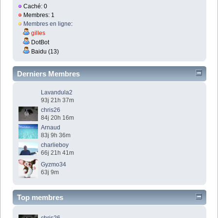
Caché: 0
Membres: 1
Membres en ligne
:
gilles
DotBot
Baidu (13)
Derniers Membres
Lavandula2
93j 21h 37m
chris26
84j 20h 16m
Arnaud
83j 9h 36m
charlieboy
66j 21h 41m
Gyzmo34
63j 9m
Top membres
chris26