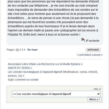
plus sans que les personnes qui me répondent me demande d'abord
de les contacter par téléphone... je me suis inscrite au club coloplast
mais impossible de demander des échantillons de ces sondes sur le
site c'est celles pour homme que seulement où ils te proposent des
échantillons... .Je viens de penser à une chose j'ai pas demandé à la
pharmacie qui me fournit les sondes s'ils pouvaient avoir des
échantillons auprès de leur fournisseur !!! je le ferais demain dans
l'aprem car demain matin je passe une cystographie (et oui encore à
l'hôpital !!!). Enfin bref, merci à tous ici et bonne soirée !
IP archivée
Pages: [
1
]
2
3
4
En haut
IMPRIMER
« précédent
suivant »
Association Libre d'Aide a la Recherche sur la Moelle Epiniere
»
SANTE ET SOINS
»
Les vessies neurologiques & l'appareil digestif
(Modérateurs:
sylvia
,
chris26
,
anneso
,
Jo
) »
Sujet:
comment se sonder
Aller à: