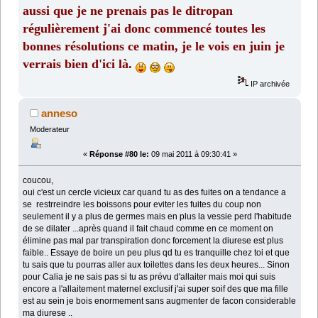
aussi que je ne prenais pas le ditropan
régulièrement j'ai donc commencé toutes les
bonnes résolutions ce matin, je le vois en juin je
verrais bien d'ici là.
IP archivée
anneso
Moderateur
«
Réponse #80 le:
09 mai 2011 à 09:30:41 »
coucou,
oui c'est un cercle vicieux car quand tu as des fuites on a tendance a
se restrreindre les boissons pour eviter les fuites du coup non
seulement il y a plus de germes mais en plus la vessie perd l'habitude
de se dilater ...après quand il fait chaud comme en ce moment on
élimine pas mal par transpiration donc forcement la diurese est plus
faible.. Essaye de boire un peu plus qd tu es tranquille chez toi et que
tu sais que tu pourras aller aux toilettes dans les deux heures... Sinon
pour Calia je ne sais pas si tu as prévu d'allaiter mais moi qui suis
encore a l'allaitement maternel exclusif j'ai super soif des que ma fille
est au sein je bois enormement sans augmenter de facon considerable
ma diurese ..