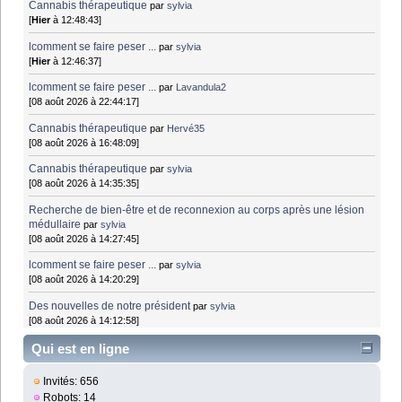
Cannabis thérapeutique
par
sylvia
[
Hier
à 12:48:43]
lcomment se faire peser ...
par
sylvia
[
Hier
à 12:46:37]
lcomment se faire peser ...
par
Lavandula2
[08 août 2026 à 22:44:17]
Cannabis thérapeutique
par
Hervé35
[08 août 2026 à 16:48:09]
Cannabis thérapeutique
par
sylvia
[08 août 2026 à 14:35:35]
Recherche de bien-être et de reconnexion au corps après une lésion
médullaire
par
sylvia
[08 août 2026 à 14:27:45]
lcomment se faire peser ...
par
sylvia
[08 août 2026 à 14:20:29]
Des nouvelles de notre président
par
sylvia
[08 août 2026 à 14:12:58]
Qui est en ligne
Invités: 656
Robots: 14