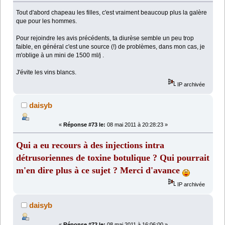
Tout d'abord chapeau les filles, c'est vraiment beaucoup plus la galère
que pour les hommes.
Pour rejoindre les avis précédents, ta diurèse semble un peu trop
faible, en général c'est une source (!) de problèmes, dans mon cas, je
m'oblige à un mini de 1500 ml/j .
J'évite les vins blancs.
IP archivée
daisyb
«
Réponse #73 le:
08 mai 2011 à 20:28:23 »
Qui a eu recours à des injections intra
détrusoriennes de toxine botulique ? Qui pourrait
m'en dire plus à ce sujet ? Merci d'avance
IP archivée
daisyb
«
Réponse #72 le:
08 mai 2011 à 16:06:00 »