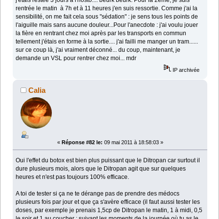
j'étais restée 3 jours à l'hosto.... beurk beurk. Pour la 2ème, je suis
rentrée le matin à 7h et à 11 heures j'en suis ressortie. Comme j'ai la
sensibilité, on me fait cela sous "sédation" : je sens tous les points de
l'aiguille mais sans aucune douleur...Pour l'anecdote : j'ai voulu jouer
la fière en rentrant chez moi après par les transports en commun
tellement j'étais en forme à la sortie.... j'ai failli me manger un tram......
sur ce coup là, j'ai vraiment déconné... du coup, maintenant, je
demande un VSL pour rentrer chez moi... mdr
IP archivée
Calia
«
Réponse #82 le:
09 mai 2011 à 18:58:03 »
Oui l'effet du botox est bien plus puissant que le Ditropan car surtout il
dure plusieurs mois, alors que le Ditropan agit que sur quelques
heures et n'est pas toujours 100% efficace.
A toi de tester si ça ne te dérange pas de prendre des médocs
plusieurs fois par jour et que ça s'avère efficace (il faut aussi tester les
doses, par exemple je prenais 1,5cp de Ditropan le matin, 1 à midi, 0,5
le soir et 1 au coucher : suivant les moments de la journée où tu as le