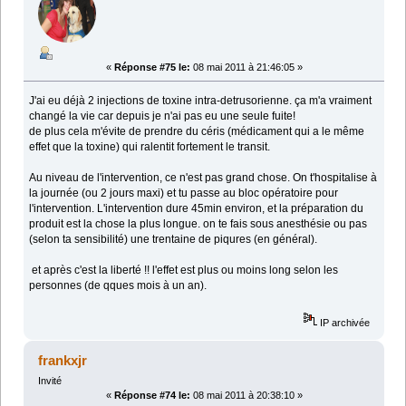
«
Réponse #75 le:
08 mai 2011 à 21:46:05 »
J'ai eu déjà 2 injections de toxine intra-detrusorienne. ça m'a vraiment
changé la vie car depuis je n'ai pas eu une seule fuite!
de plus cela m'évite de prendre du céris (médicament qui a le même
effet que la toxine) qui ralentit fortement le transit.
Au niveau de l'intervention, ce n'est pas grand chose. On t'hospitalise à
la journée (ou 2 jours maxi) et tu passe au bloc opératoire pour
l'intervention. L'intervention dure 45min environ, et la préparation du
produit est la chose la plus longue. on te fais sous anesthésie ou pas
(selon ta sensibilité) une trentaine de piqures (en général).
et après c'est la liberté !! l'effet est plus ou moins long selon les
personnes (de qques mois à un an).
IP archivée
frankxjr
Invité
«
Réponse #74 le:
08 mai 2011 à 20:38:10 »