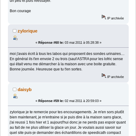
un peu et puis réessayer.
Bon courage
IP archivée
zylorique
«
Réponse #60 le:
03 mai 2011 à 05:28:38 »
moi j'avais écrit à tous les labos qui proposent des sondes urinaires....
En général ils t'en envoie 2 ou trois (sauf ASTRA pour les lofric sense
qui était venu me démarcher à la maison avec une boite gratuite.
Bonne journée. Heureuse que tu t'en sortes.
IP archivée
daisyb
«
Réponse #59 le:
02 mai 2011 à 20:59:03 »
zylorique je te remercie pour tes encouragements. Je m'en sors plutôt
bien maintenant, je m'entraine si je puis dire à la maison sans glace,
j'ai reussi 1 fois hier et 1 aujourd'hui donc je ne perds pas espoir quant
au fait de ne plus utiliser la glace un jour. Je voulais aussi savoir sur
quel site puis-je demander des échantillons de speedicath compact