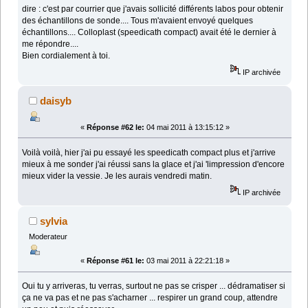
dire : c'est par courrier que j'avais sollicité différents labos pour obtenir
des échantillons de sonde.... Tous m'avaient envoyé quelques
échantillons.... Colloplast (speedicath compact) avait été le dernier à
me répondre....
Bien cordialement à toi.
IP archivée
daisyb
«
Réponse #62 le:
04 mai 2011 à 13:15:12 »
Voilà voilà, hier j'ai pu essayé les speedicath compact plus et j'arrive
mieux à me sonder j'ai réussi sans la glace et j'ai 'limpression d'encore
mieux vider la vessie. Je les aurais vendredi matin.
IP archivée
sylvia
Moderateur
«
Réponse #61 le:
03 mai 2011 à 22:21:18 »
Oui tu y arriveras, tu verras, surtout ne pas se crisper ... dédramatiser si
ça ne va pas et ne pas s'acharner ... respirer un grand coup, attendre