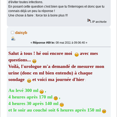
d'éviter toutes infections.
En posant cette question c'est bien que tu t'interroges et donc que tu
connais déjà un peu la réponse !
Une chose à faire : force toi à boire plus !!!
IP archivée
daisyb
«
Réponse #69 le:
08 mai 2011 à 09:06:40 »
Salut à tous ! hé oui encore moi
avec mes
questions...
Voilà, l'urologue m'a demandé de mesurer mon
urine (donc en ml bien entendu) à chaque
sondage
et voici ma journée d'hier
:
Au levé 300 ml
,
4 heures après 170 ml
,
4 heures 30 après 140 ml
et le soir au couché soit 6 heures après 150 ml
...