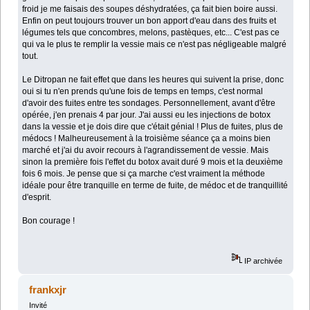
froid je me faisais des soupes déshydratées, ça fait bien boire aussi.
Enfin on peut toujours trouver un bon apport d'eau dans des fruits et
légumes tels que concombres, melons, pastèques, etc... C'est pas ce
qui va le plus te remplir la vessie mais ce n'est pas négligeable malgré
tout.
Le Ditropan ne fait effet que dans les heures qui suivent la prise, donc
oui si tu n'en prends qu'une fois de temps en temps, c'est normal
d'avoir des fuites entre tes sondages. Personnellement, avant d'être
opérée, j'en prenais 4 par jour. J'ai aussi eu les injections de botox
dans la vessie et je dois dire que c'était génial ! Plus de fuites, plus de
médocs ! Malheureusement à la troisième séance ça a moins bien
marché et j'ai du avoir recours à l'agrandissement de vessie. Mais
sinon la première fois l'effet du botox avait duré 9 mois et la deuxième
fois 6 mois. Je pense que si ça marche c'est vraiment la méthode
idéale pour être tranquille en terme de fuite, de médoc et de tranquillité
d'esprit.
Bon courage !
IP archivée
frankxjr
Invité