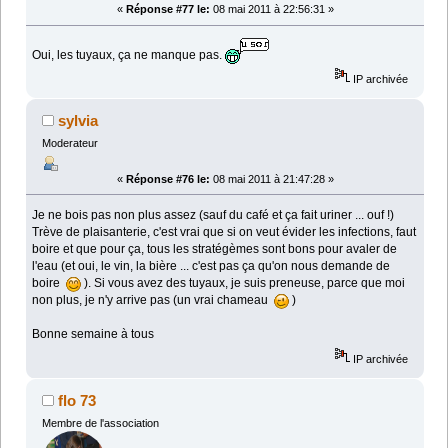
«
Réponse #77 le:
08 mai 2011 à 22:56:31 »
Oui, les tuyaux, ça ne manque pas.
IP archivée
sylvia
Moderateur
«
Réponse #76 le:
08 mai 2011 à 21:47:28 »
Je ne bois pas non plus assez (sauf du café et ça fait uriner ... ouf !)
Trève de plaisanterie, c'est vrai que si on veut évider les infections, faut
boire et que pour ça, tous les stratégèmes sont bons pour avaler de
l'eau (et oui, le vin, la bière ... c'est pas ça qu'on nous demande de
boire
). Si vous avez des tuyaux, je suis preneuse, parce que moi
non plus, je n'y arrive pas (un vrai chameau
)
Bonne semaine à tous
IP archivée
flo 73
Membre de l'association