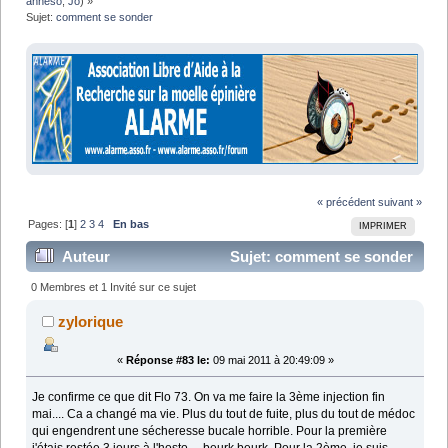
anneso
,
Jo
) »
Sujet:
comment se sonder
« précédent
suivant »
Pages: [
1
]
2
3
4
En bas
IMPRIMER
Auteur
Sujet: comment se sonder
(Lu 77103 fois)
0 Membres et 1 Invité sur ce sujet
zylorique
«
Réponse #83 le:
09 mai 2011 à 20:49:09 »
Je confirme ce que dit Flo 73. On va me faire la 3ème injection fin
mai.... Ca a changé ma vie. Plus du tout de fuite, plus du tout de médoc
qui engendrent une sécheresse bucale horrible. Pour la première