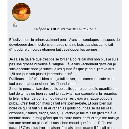
«
Réponse #78 le:
09 mai 2011 à 02:58:51 »
Effectivement tu urines vraiment peu... Avec les sondages tu risques de
développer des infections urinaires si tu ne bois pas plus car le fait
d'introduire un corps étranger fait développer les germes.
Je sais la galère que c'est de se forcer à boire car moi non plus je suis
pas une grosse buveuse à l'origine. Là je fais vachement gaffe car je
suis enceinte donc je surveille les quantités que je bois, j'arrive aux
1,5l par jour, voir plus si je prends un thé.
D'ailleurs le thé c'est bien car ça fait pisser, tout comme le café mais
faut pas en abuser sinon c'est l'inondation !!
Sinon tu peux te fixer des petits objectifs genre boire telle quantité en
tant de temps ou bien suivant ton activité : par exemple si tu regardes
la télé, te fixer de boire un ou deux verres d'eau à chaque coupure
pubs... C'est tout con mais ça fait effet pense-bête. Et puis bien sur
boire ce qui te fait plaisir et varier les gouts pour pas se lasser (eau
citronnée, tisanes, sirops, oasis,...). Parfois je me fais un gros thé à la
menthe dans un mug géant qui doit faire dans les 50cl et je me bois ça
sur une heure ou plus, c'est aussi bon chaud que froid et l'effet est
garanti ! C'est plus trop la saison là, mais sinon quand il faisait plus