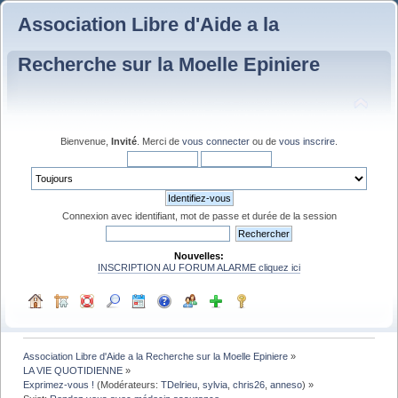
Association Libre d'Aide a la
Recherche sur la Moelle Epiniere
Bienvenue,
Invité
. Merci de
vous connecter
ou de
vous inscrire
.
Connexion avec identifiant, mot de passe et durée de la session
Nouvelles:
INSCRIPTION AU FORUM ALARME cliquez ici
Association Libre d'Aide a la Recherche sur la Moelle Epiniere
»
LA VIE QUOTIDIENNE
»
Exprimez-vous !
(Modérateurs:
TDelrieu
,
sylvia
,
chris26
,
anneso
) »