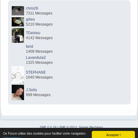
chris26
7311 Messages
gilles
5210 Messages
TDelrieu
4142 Messages
farid
1408 Messages
Lavandula2
1325 Messages
STEPHANE
1040 Messages
J.Solis
999 Messages
SMF 2.0.19
|
SMF © 2017
,
Simple Machines
Simple Audio Video Embedder
Ce Forum utilise des cookies pour faciliter votre navigation.
Accepter !
SimplePortal 2.3.7 © 2008-2026, SimplePortal
Informations