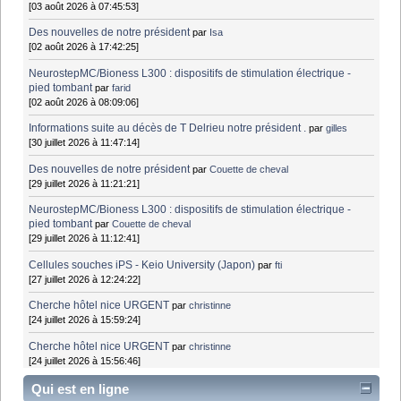
[03 août 2026 à 07:45:53]
Des nouvelles de notre président
par
Isa
[02 août 2026 à 17:42:25]
NeurostepMC/Bioness L300 : dispositifs de stimulation électrique -
pied tombant
par
farid
[02 août 2026 à 08:09:06]
Informations suite au décès de T Delrieu notre président .
par
gilles
[30 juillet 2026 à 11:47:14]
Des nouvelles de notre président
par
Couette de cheval
[29 juillet 2026 à 11:21:21]
NeurostepMC/Bioness L300 : dispositifs de stimulation électrique -
pied tombant
par
Couette de cheval
[29 juillet 2026 à 11:12:41]
Cellules souches iPS - Keio University (Japon)
par
fti
[27 juillet 2026 à 12:24:22]
Cherche hôtel nice URGENT
par
christinne
[24 juillet 2026 à 15:59:24]
Cherche hôtel nice URGENT
par
christinne
[24 juillet 2026 à 15:56:46]
Qui est en ligne