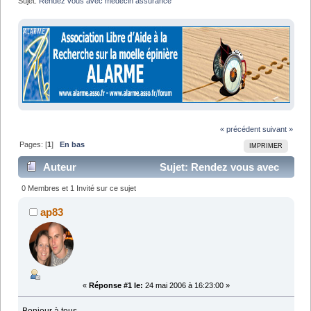
Sujet:
Rendez vous avec médecin assurance
« précédent
suivant »
Pages: [
1
]
En bas
IMPRIMER
Auteur
Sujet: Rendez vous avec
médecin assurance (Lu 5732 fois)
0 Membres et 1 Invité sur ce sujet
ap83
«
Réponse #1 le:
24 mai 2006 à 16:23:00 »