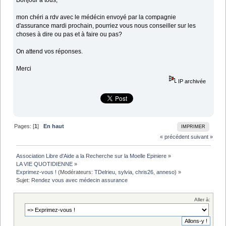
Bonjour à tous,
mon chéri a rdv avec le médécin envoyé par la compagnie
d'assurance mardi prochain, pourriez vous nous conseiller sur les
choses à dire ou pas et à faire ou pas?
On attend vos réponses.
Merci
IP archivée
Pages: [
1
]
En haut
IMPRIMER
« précédent
suivant »
Association Libre d'Aide a la Recherche sur la Moelle Epiniere
»
LA VIE QUOTIDIENNE
»
Exprimez-vous !
(Modérateurs:
TDelrieu
,
sylvia
,
chris26
,
anneso
) »
Sujet:
Rendez vous avec médecin assurance
Aller à: