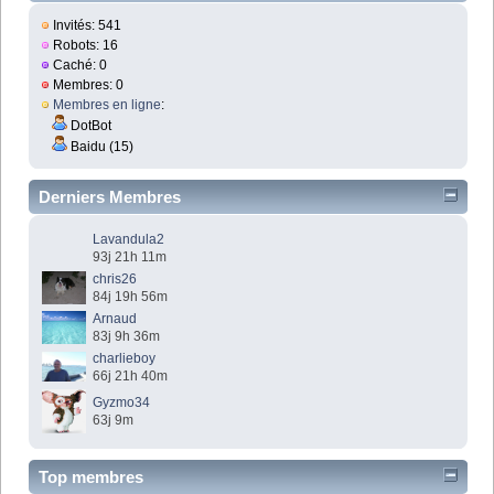
Invités: 541
Robots: 16
Caché: 0
Membres: 0
Membres en ligne
:
DotBot
Baidu (15)
Derniers Membres
Lavandula2
93j 21h 11m
chris26
84j 19h 56m
Arnaud
83j 9h 36m
charlieboy
66j 21h 40m
Gyzmo34
63j 9m
Top membres