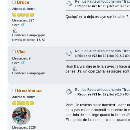
Re : Le Fauteuil tout chemin "Tra
Bruce
«
Réponse #73 le:
19 juillet 2018 à 12
Adepte du forum
Quelqu'un l'a déjà essayé sur le sable ?
Messages: 227
Sexe:
Handicap: Paraplégique
Niveau de lésion: L5-S1
Re : Le Fauteuil tout chemin "Tra
Vlaë
«
Réponse #72 le:
12 juillet 2018 à 00
Messages: 9
Sexe:
Hum !! à vrai dire je le fais avec la forc
pense. J'ai un opel zafira les sièges son
Handicap: Paraplégique
Re : Le Fauteuil tout chemin "Tra
Breizhfenua
«
Réponse #71 le:
12 juillet 2018 à 00
Adepte du forum
Vlaé , Je reviens sur le transfert ...dans
peux pas coller le fauteuil tout contre la
plus loin de ton siège quand tu te transfè
Et le poids de la coque ... ça doit quan
Messages: 1528