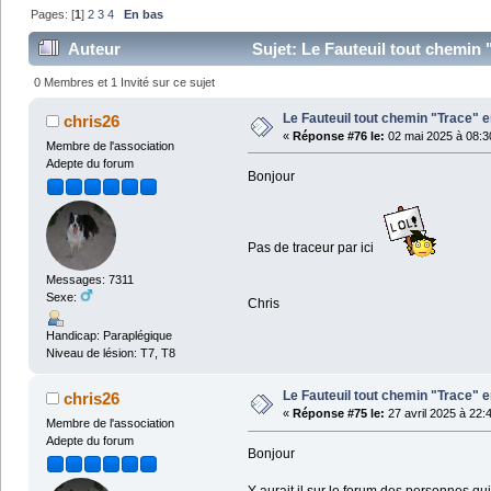
Pages: [
1
]
2
3
4
En bas
Auteur
Sujet: Le Fauteuil tout chemin 
0 Membres et 1 Invité sur ce sujet
Le Fauteuil tout chemin "Trace" 
chris26
«
Réponse #76 le:
02 mai 2025 à 08:3
Membre de l'association
Adepte du forum
Bonjour
Pas de traceur par ici
Messages: 7311
Sexe:
Chris
Handicap: Paraplégique
Niveau de lésion: T7, T8
Le Fauteuil tout chemin "Trace" 
chris26
«
Réponse #75 le:
27 avril 2025 à 22:
Membre de l'association
Adepte du forum
Bonjour