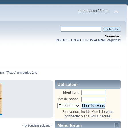
alarme.asso.fr/forum
Nouvelles:
INSCRIPTION AU FORUM ALARME cliquez ici
min  "Trace" entreprise 2ks
Utilisateur
Identifiant:
Mot de passe:
Bienvenue,
Invité
. Merci de
vous
connecter
ou de
vous inscrire
.
Menu forum
« précédent
suivant »