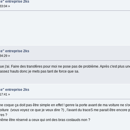
ce" entreprise 2ks
:33:04 »
ce" entreprise 2ks
:34:29 »
e que j'ai. Faire des transfères pour moi ne pose pas de problème. Après c'est plus u
t assez hauts donc je mets pas tant de force que sa.
ce" entreprise 2ks
:17:41 »
 une coque ça doit pas être simple en effet ! genre la porte avant de ma voiture ne s
 voiture (vous voyez ce que je veux dire ?) , l'avant du traceS me parait être encore p
res ?
d même être réservé a ceux qui ont des bras costauds non ?