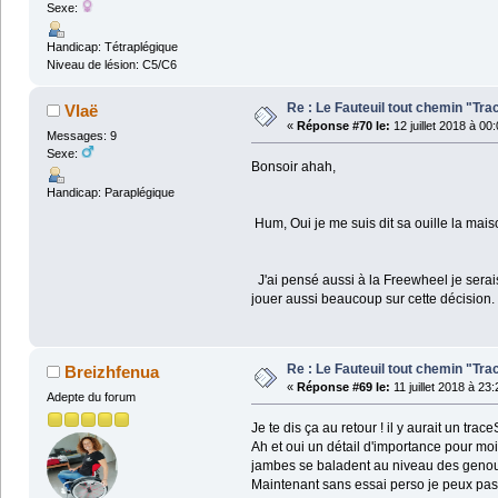
Sexe:
Handicap: Tétraplégique
Niveau de lésion: C5/C6
Re : Le Fauteuil tout chemin "Tra
Vlaë
«
Réponse #70 le:
12 juillet 2018 à 00
Messages: 9
Sexe:
Bonsoir ahah,
Handicap: Paraplégique
Hum, Oui je me suis dit sa ouille la maiso
J'ai pensé aussi à la Freewheel je serais
jouer aussi beaucoup sur cette décision.
Re : Le Fauteuil tout chemin "Tra
Breizhfenua
«
Réponse #69 le:
11 juillet 2018 à 23
Adepte du forum
Je te dis ça au retour ! il y aurait un trac
Ah et oui un détail d'importance pour moi 
jambes se baladent au niveau des genoux
Maintenant sans essai perso je peux pas 