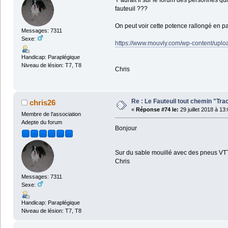
Y aurait il sur le forum des personnes qu
fauteuil ???
On peut voir cette potence rallongé en p
Messages: 7311
Sexe:
https://www.mouvly.com/wp-content/uplo
Handicap: Paraplégique
Niveau de lésion: T7, T8
Chris
Re : Le Fauteuil tout chemin "Tra
chris26
«
Réponse #74 le:
29 juillet 2018 à 13
Membre de l'association
Adepte du forum
Bonjour
Sur du sable mouillé avec des pneus VTT e
Chris
Messages: 7311
Sexe:
Handicap: Paraplégique
Niveau de lésion: T7, T8