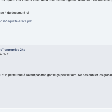
i ont équipé leur fauteuil Trace de la potence rallongé afin d'amélioré encore les 
age 4 du document ici
ads/Plaquette-Trace.pdf
ce" entreprise 2ks
:07:49 »
t la petite roue à l'avant pas trop gonflé ça peut le faire. Ne pas oublier les gros