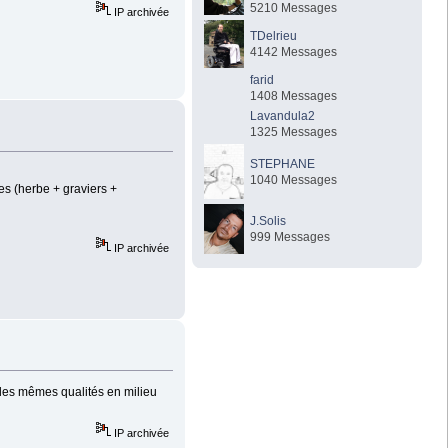
5210 Messages
IP archivée
TDelrieu
4142 Messages
farid
1408 Messages
Lavandula2
1325 Messages
STEPHANE
1040 Messages
es (herbe + graviers +
J.Solis
999 Messages
IP archivée
 les mêmes qualités en milieu
IP archivée