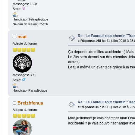
Messages: 1528
Sexe:
Handicap: Tétraplégique
Niveau de lésion: C5/C6
Re : Le Fauteuil tout chemin "Tra
mad
«
Réponse #68 le:
11 juillet 2018 à 23
Adepte du forum
Ça dépends du milieu accidenté :-) Mais l
Le 2ks sera devant sur des chemins défon
autres).
Le f2 a même un avantage grâce à la freew
Messages: 309
Sexe:
Handicap: Paraplégique
Re : Le Fauteuil tout chemin "Tra
Breizhfenua
«
Réponse #67 le:
11 juillet 2018 à 22
Adepte du forum
Mad justement je vais chercher mon Orac
accidenté ? je vais pouvoir échanger ave