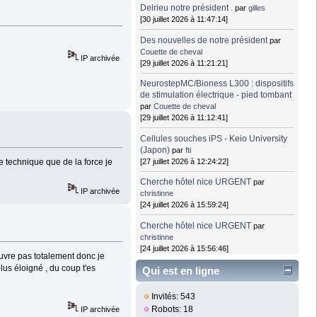
Delrieu notre président .
par
gilles
[30 juillet 2026 à 11:47:14]
Des nouvelles de notre président
par
Couette de cheval
IP archivée
[29 juillet 2026 à 11:21:21]
NeurostepMC/Bioness L300 : dispositifs
de stimulation électrique - pied tombant
par
Couette de cheval
[29 juillet 2026 à 11:12:41]
Cellules souches iPS - Keio University
(Japon)
par
fti
[27 juillet 2026 à 12:24:22]
ne technique que de la force je
Cherche hôtel nice URGENT
par
IP archivée
christinne
[24 juillet 2026 à 15:59:24]
Cherche hôtel nice URGENT
par
christinne
[24 juillet 2026 à 15:56:46]
'ouvre pas totalement donc je
lus éloigné , du coup t'es
Qui est en ligne
Invités: 543
Robots: 18
IP archivée