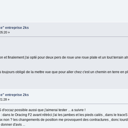
ce" entreprise 2ks
:05:20 »
n et finalement j'ai opté pour deux pers de roue une roue plate et un tout terrain ah
 toujours obligé de la mettre vue que pour aller chez c'est un chemin en terre en pl
ce" entreprise 2ks
:21:28 »
eS d'occaz possible aussi que j'aimerai tester ... a suivre !
: dans le Oracing F2 avant rétréci j'ai les jambes et les pieds calés , dans le traceS
 non ? les changements de position me provoquent des contractures , donc lourdi
donner d'avis ...