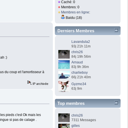
Caché: 0
Membres: 0
Membres en ligne
:
Baidu (18)
Derniers Membres
Lavandula2
93j 21h 11m
chris26
84j 19h 56m
ah :)
Arnaud
83j 9h 36m
us du coup et l'amortisseur à
charlieboy
66j 21h 40m
IP archivée
Gyzmo34
63j 9m
Top membres
 les pieds c'est Ok mais les
chris26
ngue si pas de calage .
7311 Messages
gilles