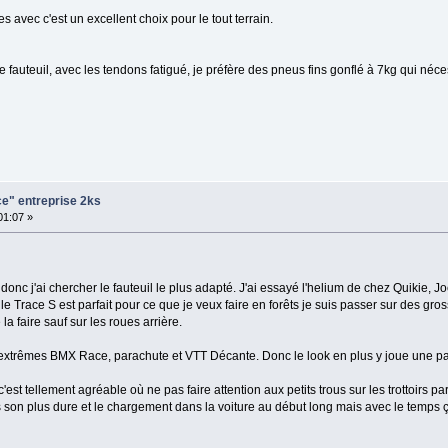
s avec c'est un excellent choix pour le tout terrain.
fauteuil, avec les tendons fatigué, je préfère des pneus fins gonflé à 7kg qui néce
ce" entreprise 2ks
:01:07 »
onc j'ai chercher le fauteuil le plus adapté. J'ai essayé l'helium de chez Quikie, J
 le Trace S est parfait pour ce que je veux faire en forêts je suis passer sur des g
a faire sauf sur les roues arrière.
 extrêmes BMX Race, parachute et VTT Décante. Donc le look en plus y joue une par
'est tellement agréable où ne pas faire attention aux petits trous sur les trottoirs p
es son plus dure et le chargement dans la voiture au début long mais avec le temps 