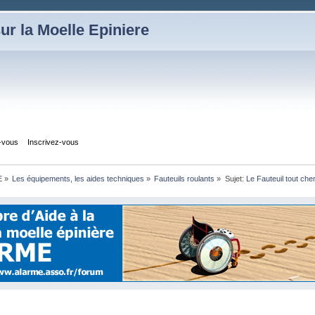
ur la Moelle Epiniere
z-vous
Inscrivez-vous
E
»
Les équipements, les aides techniques
»
Fauteuils roulants
»
Sujet:
Le Fauteuil tout che