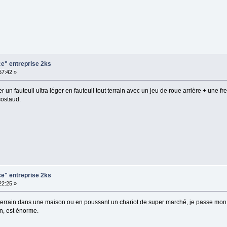
ce" entreprise 2ks
:57:42 »
 un fauteuil ultra léger en fauteuil tout terrain avec un jeu de roue arrière + une f
costaud.
ce" entreprise 2ks
:22:25 »
errain dans une maison ou en poussant un chariot de super marché, je passe mon t
in, est énorme.