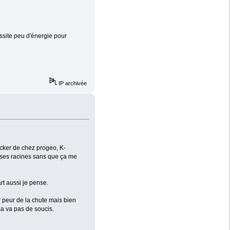
ssite peu d'énergie pour
IP archivée
ocker de chez progeo, K-
rosses racines sans que ça me
t aussi je pense.
ar peur de la chute mais bien
ça va pas de soucis.