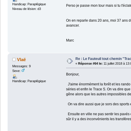
Handicap: Paraplégique
Perso je passe mon tour mais si tu t'éclate
Niveau de lésion: d3
On en reparle dans 20 ans, moi 37 ans de 
avancer.
Marc
Re : Le Fauteuil tout chemin "Tra
Vlaë
«
Réponse #64 le:
11 juillet 2018 à 13
Messages: 9
Sexe:
Bonjour,
Handicap: Paraplégique
J'aime énormément la forêt et les rando d
séries et enfin le Trace S. On va dire que
gêne alors que les autres impossibles de l
On va dire aussi que je sors des sports
Ensuite en ville ne pas sentir les pavés c
sûr il y a des inconvénients les transfèr