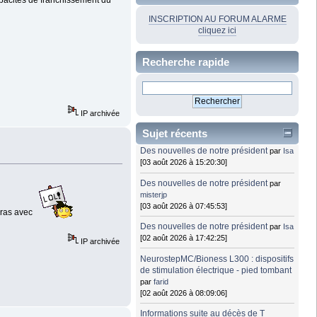
capacités de franchissement du
INSCRIPTION AU FORUM ALARME
cliquez ici
Recherche rapide
IP archivée
Sujet récents
Des nouvelles de notre président
par
Isa
[03 août 2026 à 15:20:30]
Des nouvelles de notre président
par
misterjp
[03 août 2026 à 07:45:53]
 bras avec
Des nouvelles de notre président
par
Isa
[02 août 2026 à 17:42:25]
IP archivée
NeurostepMC/Bioness L300 : dispositifs
de stimulation électrique - pied tombant
par
farid
[02 août 2026 à 08:09:06]
Informations suite au décès de T