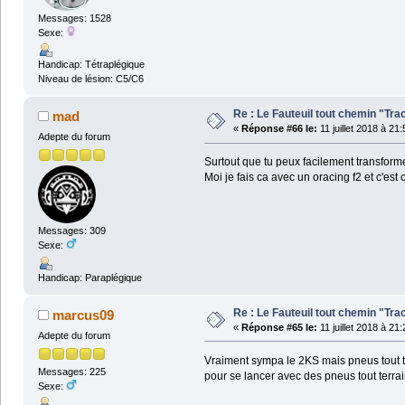
Messages: 1528
Sexe:
Handicap: Tétraplégique
Niveau de lésion: C5/C6
Re : Le Fauteuil tout chemin "Tra
mad
«
Réponse #66 le:
11 juillet 2018 à 21
Adepte du forum
Surtout que tu peux facilement transformer
Moi je fais ca avec un oracing f2 et c'est 
Messages: 309
Sexe:
Handicap: Paraplégique
Re : Le Fauteuil tout chemin "Tra
marcus09
«
Réponse #65 le:
11 juillet 2018 à 21
Adepte du forum
Vraiment sympa le 2KS mais pneus tout t
Messages: 225
pour se lancer avec des pneus tout terra
Sexe: