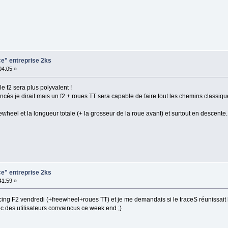
ce" entreprise 2ks
:04:05 »
e f2 sera plus polyvalent !
cés je dirait mais un f2 + roues TT sera capable de faire tout les chemins classiqu
heel et la longueur totale (+ la grosseur de la roue avant) et surtout en descente.
ce" entreprise 2ks
:41:59 »
ing F2 vendredi (+freewheel+roues TT) et je me demandais si le traceS réunissait
c des utilisateurs convaincus ce week end ;)