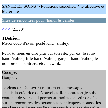
SANTE ET SOINS > Fonctions sexuelles, Vie affective et
Maternité
Sites de rencontres pour "handi & valides"
<<
<
(23/23)
TDelrieu
:
Merci coco d'avoir posté ici... :smiley:
Peux-tu nous en dire plus sur ton site, par ex. le ratio
handi/valide, fille handi/valide, garçon handi/valide, le
nombre d'inscrit(e)s, etc... :wink:
Cocopv
:
Bonjour,
Je viens de découvrir ce forum et ce message.
Je suis la créatrice de Nouvelles-Rencontres et je suis
contente de voir qu'il permet au moins d'ouvrir de débat
sur les rencontres des personnes handicapées et aussi les
problèmes qui peuvent être rencontrés sur des sites plus