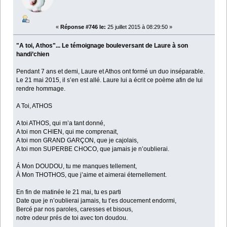
«
Réponse #746 le:
25 juillet 2015 à 08:29:50 »
"A toi, Athos"... Le témoignage bouleversant de Laure à son
handi’chien
Pendant 7 ans et demi, Laure et Athos ont formé un duo inséparable.
Le 21 mai 2015, il s’en est allé. Laure lui a écrit ce poème afin de lui
rendre hommage.
A Toi, ATHOS
A toi ATHOS, qui m’a tant donné,
A toi mon CHIEN, qui me comprenait,
A toi mon GRAND GARÇON, que je cajolais,
A toi mon SUPERBE CHOCO, que jamais je n’oublierai.
Á Mon DOUDOU, tu me manques tellement,
À Mon THOTHOS, que j’aime et aimerai éternellement.
En fin de matinée le 21 mai, tu es parti
Date que je n’oublierai jamais, tu t’es doucement endormi,
Bercé par nos paroles, caresses et bisous,
notre odeur prés de toi avec ton doudou.