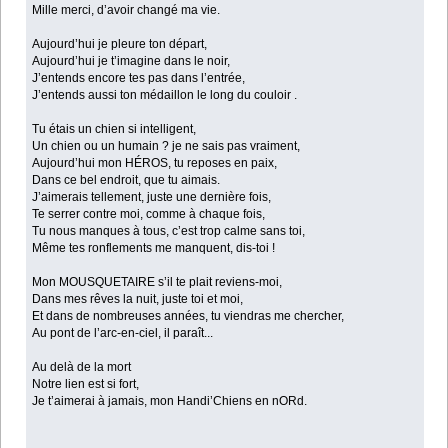
Mille merci, d’avoir changé ma vie.
Aujourd’hui je pleure ton départ,
Aujourd’hui je t’imagine dans le noir,
J’entends encore tes pas dans l’entrée,
J’entends aussi ton médaillon le long du couloir .
Tu étais un chien si intelligent,
Un chien ou un humain ? je ne sais pas vraiment,
Aujourd’hui mon HÉROS, tu reposes en paix,
Dans ce bel endroit, que tu aimais.
J’aimerais tellement, juste une dernière fois,
Te serrer contre moi, comme à chaque fois,
Tu nous manques à tous, c’est trop calme sans toi,
Même tes ronflements me manquent, dis-toi !
Mon MOUSQUETAIRE s’il te plait reviens-moi,
Dans mes rêves la nuit, juste toi et moi,
Et dans de nombreuses années, tu viendras me chercher,
Au pont de l’arc-en-ciel, il paraît...
Au delà de la mort
Notre lien est si fort,
Je t’aimerai à jamais, mon Handi’Chiens en nORd.