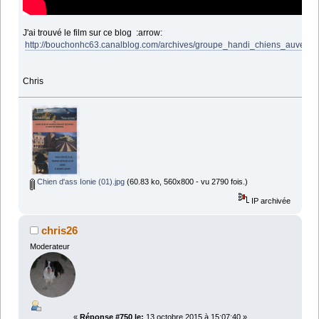
J'ai trouvé le film sur ce blog :arrow:
http://bouchonhc63.canalblog.com/archives/groupe_handi_chiens_auvergne
Chris
Chien d'ass Ionie (01).jpg
(60.83 ko, 560x800 - vu 2790 fois.)
IP archivée
chris26
Moderateur
«
Réponse #750 le:
13 octobre 2015 à 15:07:40 »