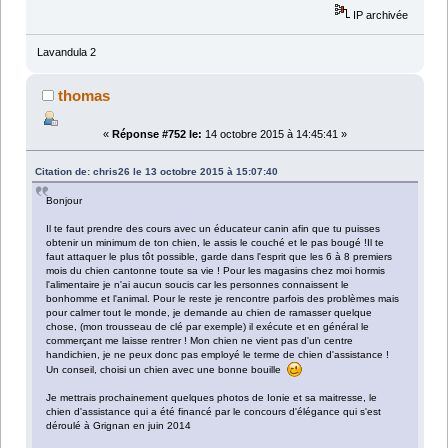
IP archivée
Lavandula 2
thomas
«
Réponse #752 le:
14 octobre 2015 à 14:45:41 »
Citation de: chris26 le 13 octobre 2015 à 15:07:40
Bonjour
Il te faut prendre des cours avec un éducateur canin afin que tu puisses
obtenir un minimum de ton chien, le assis le couché et le pas bougé !Il te
faut attaquer le plus tôt possible, garde dans l'esprit que les 6 à 8 premiers
mois du chien cantonne toute sa vie ! Pour les magasins chez moi hormis
l'alimentaire je n'ai aucun soucis car les personnes connaissent le
bonhomme et l'animal. Pour le reste je rencontre parfois des problèmes mais
pour calmer tout le monde, je demande au chien de ramasser quelque
chose, (mon trousseau de clé par exemple) il exécute et en général le
commerçant me laisse rentrer ! Mon chien ne vient pas d'un centre
handichien, je ne peux donc pas employé le terme de chien d'assistance !
Un conseil, choisi un chien avec une bonne bouille
Je mettrais prochainement quelques photos de Ionie et sa maitresse, le
chien d'assistance qui a été financé par le concours d'élégance qui s'est
déroulé à Grignan en juin 2014