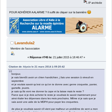
IP archivée
POUR ADHÉRER A ALARME ? Il suffit de cliquer sur la bannière
Lavandula2
Membre de l'association
«
Réponse #745 le:
21 juillet 2015 à 18:46:47 »
Citation de: klysio le 21 mars 2014 à 09:20:42
bonjour,
je vais bientôt avoir un chien handichien, j fais une session à vineuil en
septembre
et je voulais savoir qu'est ce qu'on te donne avec genre croquette, panier,
gamelle, jouets.
je sais qu'ils vont me donner la cape et la laisse mais le reste ?
Parce que si je dois acheter le reste je voudrais le savoir maintenant pour
ainsi étaler les dépenses dans les mois prochains. Même si je sais que je
vais avoir une aide de la MDPH pour payer les croquettes.
de plus je voudrais savoir s'il vient par malheur un problème de sent a mon