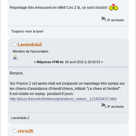
Reportage très émouvant en effet! Ces 2 là, ce sont choisis!
IP archivée
Toujours viser la lune!
Lavandula2
Membre de l'association
«
Réponse #740 le:
26 avril 2015 à 18:33:53 »
Bonjour,
Sur France 2 cet après-midi est (re)passé un reportage très sympa sur
les chiens d'assistance d'Handi'chiens, intitulé "Le chien et l'enfant".
Il est visible en replay pendant 6 jours :
http://pluzz.francetv.fr/videos/grandeurs_nature_,121603437.html
IP archivée
Lavandula 2
chris26