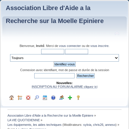
Association Libre d'Aide a la
Recherche sur la Moelle Epiniere
Bienvenue,
Invité
. Merci de
vous connecter
ou de
vous inscrire
.
Connexion avec identifiant, mot de passe et durée de la session
Nouvelles:
INSCRIPTION AU FORUM ALARME cliquez ici
Association Libre d'Aide a la Recherche sur la Moelle Epiniere
»
LA VIE QUOTIDIENNE
»
Les équipements, les aides techniques
(Modérateurs:
sylvia
,
chris26
,
anneso
) »