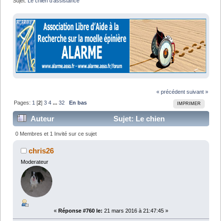
Sujet:
Le chien d'assistance
« précédent
suivant »
Pages:
1
[
2
]
3
4
...
32
En bas
IMPRIMER
Auteur
Sujet: Le chien
d'assistance (Lu 678559 fois)
0 Membres et 1 Invité sur ce sujet
chris26
Moderateur
«
Réponse #760 le:
21 mars 2016 à 21:47:45 »