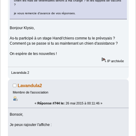
chien les frais de vétérinaires seront a ma charge ? et les rappels de vaccins
?
je vous remercie d'avance de vos réponses.
Bonjour Klysio,
As-tu participé à un stage Handi'chiens comme tu le prévoyais ?
Comment ça se passe si tu as maintenant un chien d'assistance ?
On espère de tes nouvelles !
IP archivée
Lavandula 2
Lavandula2
Membre de l'association
«
Réponse #744 le:
26 mai 2015 à 00:11:46 »
Bonsoir,
Je peux rajouter l'affiche :