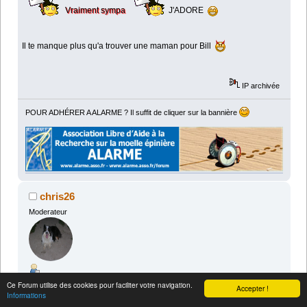
Vraiment sympa
J'ADORE
Il te manque plus qu'a trouver une maman pour Bill
IP archivée
POUR ADHÉRER A ALARME ? Il suffit de cliquer sur la bannière
chris26
Moderateur
«
Réponse #737 le:
13 février 2015 à 18:15:50 »
Ce Forum utilise des cookies pour faciliter votre navigation.
Accepter !
Informations
Bonsoir