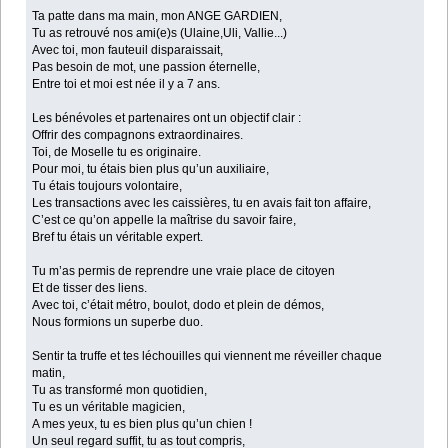
Ta patte dans ma main, mon ANGE GARDIEN,
Tu as retrouvé nos ami(e)s (Ulaine,Uli, Vallie...)
Avec toi, mon fauteuil disparaissait,
Pas besoin de mot, une passion éternelle,
Entre toi et moi est née il y a 7 ans.
Les bénévoles et partenaires ont un objectif clair :
Offrir des compagnons extraordinaires.
Toi, de Moselle tu es originaire.
Pour moi, tu étais bien plus qu’un auxiliaire,
Tu étais toujours volontaire,
Les transactions avec les caissières, tu en avais fait ton affaire,
C’est ce qu’on appelle la maîtrise du savoir faire,
Bref tu étais un véritable expert.
Tu m’as permis de reprendre une vraie place de citoyen
Et de tisser des liens.
Avec toi, c’était métro, boulot, dodo et plein de démos,
Nous formions un superbe duo.
Sentir ta truffe et tes léchouilles qui viennent me réveiller chaque
matin,
Tu as transformé mon quotidien,
Tu es un véritable magicien,
A mes yeux, tu es bien plus qu’un chien !
Un seul regard suffit, tu as tout compris,