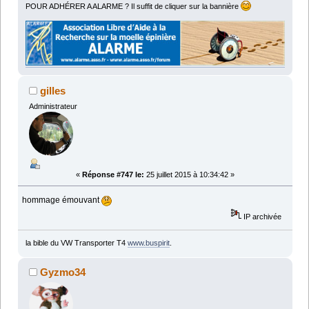
POUR ADHÉRER A ALARME ? Il suffit de cliquer sur la bannière
gilles
Administrateur
«
Réponse #747 le:
25 juillet 2015 à 10:34:42 »
hommage émouvant
IP archivée
la bible du VW Transporter T4
www.buspirit
.
Gyzmo34