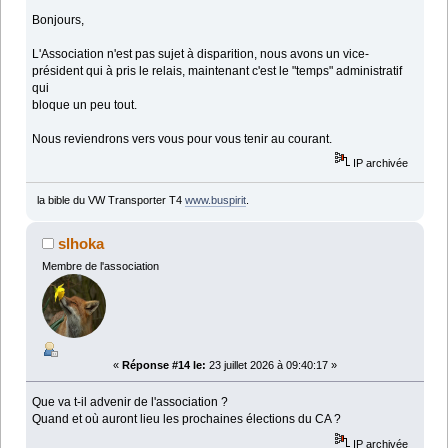
Bonjours,
L'Association n'est pas sujet à disparition, nous avons un vice-
président qui à pris le relais, maintenant c'est le "temps" administratif
qui
bloque un peu tout.
Nous reviendrons vers vous pour vous tenir au courant.
IP archivée
la bible du VW Transporter T4
www.buspirit
.
slhoka
Membre de l'association
«
Réponse #14 le:
23 juillet 2026 à 09:40:17 »
Que va t-il advenir de l'association ?
Quand et où auront lieu les prochaines élections du CA ?
IP archivée