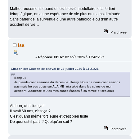
Malheureusement, quand on est blessé médullaire, et a fortiori
tétraplégique, on a une espérance de vie plus ou moins diminuée.
Sans parler de la survenue d’une autre pathologie ou d’un autre
accident de vie…
IP archivée
Isa
«
Réponse #19 le:
02 août 2026 à 17:42:25 »
Citation de: Couette de cheval le 29 juillet 2026 à 11:21:21
Bonjour,
Je prends connaissance du décès de Thierry. Nous ne nous connaissions
pas mais lire ces posts sur ALArME m'a aidé dans les suites de mon
accident. J'adresse toutes mes condoléances à sa famille et ses amis
Ah bon, c'est fou ça !!
Il avait 60 ans, c'est ça ?..
C'est quand même fort jeune et c'est bien triste
De quoi est-il parti ? Quelqu'un sait ?
IP archivée