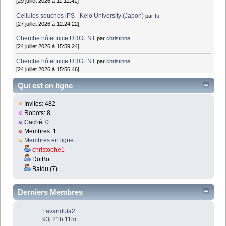
[29 juillet 2026 à 11:12:41]
Cellules souches iPS - Keio University (Japon)
par
fti
[27 juillet 2026 à 12:24:22]
Cherche hôtel nice URGENT
par
christinne
[24 juillet 2026 à 15:59:24]
Cherche hôtel nice URGENT
par
christinne
[24 juillet 2026 à 15:56:46]
Qui est en ligne
Invités: 482
Robots: 8
Caché: 0
Membres: 1
Membres en ligne
:
christophe1
DotBot
Baidu (7)
Derniers Membres
Lavandula2
93j 21h 11m