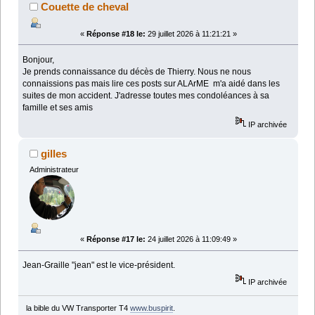
Couette de cheval
«
Réponse #18 le:
29 juillet 2026 à 11:21:21 »
Bonjour,
Je prends connaissance du décès de Thierry. Nous ne nous
connaissions pas mais lire ces posts sur ALArME m'a aidé dans les
suites de mon accident. J'adresse toutes mes condoléances à sa
famille et ses amis
IP archivée
gilles
Administrateur
«
Réponse #17 le:
24 juillet 2026 à 11:09:49 »
Jean-Graille "jean" est le vice-président.
IP archivée
la bible du VW Transporter T4
www.buspirit
.