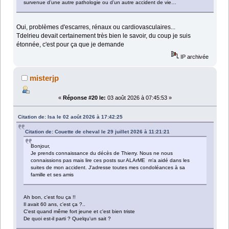
survenue d’une autre pathologie ou d’un autre accident de vie…
Oui, problèmes d'escarres, rénaux ou cardiovasculaires...
Tdelrieu devait certainement très bien le savoir, du coup je suis
étonnée, c'est pour ça que je demande
IP archivée
misterjp
«
Réponse #20 le:
03 août 2026 à 07:45:53 »
Citation de: Isa le 02 août 2026 à 17:42:25
Citation de: Couette de cheval le 29 juillet 2026 à 11:21:21
Bonjour,
Je prends connaissance du décès de Thierry. Nous ne nous
connaissions pas mais lire ces posts sur ALArME m'a aidé dans les
suites de mon accident. J'adresse toutes mes condoléances à sa
famille et ses amis
Ah bon, c'est fou ça !!
Il avait 60 ans, c'est ça ?..
C'est quand même fort jeune et c'est bien triste
De quoi est-il parti ? Quelqu'un sait ?