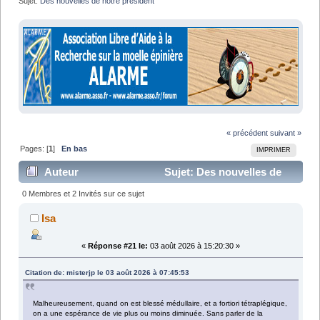
Sujet:
Des nouvelles de notre président
« précédent
suivant »
Pages: [
1
]
En bas
IMPRIMER
Auteur
Sujet: Des nouvelles de
notre président (Lu 51010 fois)
0 Membres et 2 Invités sur ce sujet
Isa
«
Réponse #21 le:
03 août 2026 à 15:20:30 »
Citation de: misterjp le 03 août 2026 à 07:45:53
Malheureusement, quand on est blessé médullaire, et a fortiori tétraplégique,
on a une espérance de vie plus ou moins diminuée. Sans parler de la