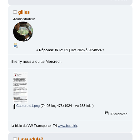
gilles
Administrateur
«
Réponse #7 le:
09 juillet 2026 à 20:48:24 »
Thierry nous a quitté Mercredi.
Capture d1.png
(74.95 ko, 473x1024 - vu 153 fois.)
IP archivée
la bible du VW Transporter T4
www.buspirit
.
Lavandula2