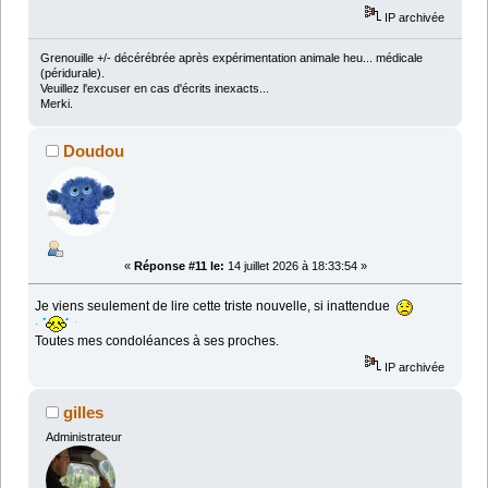
IP archivée
Grenouille +/- décérébrée après expérimentation animale heu... médicale
(péridurale).
Veuillez l'excuser en cas d'écrits inexacts...
Merki.
Doudou
«
Réponse #11 le:
14 juillet 2026 à 18:33:54 »
Je viens seulement de lire cette triste nouvelle, si inattendue
Toutes mes condoléances à ses proches.
IP archivée
gilles
Administrateur