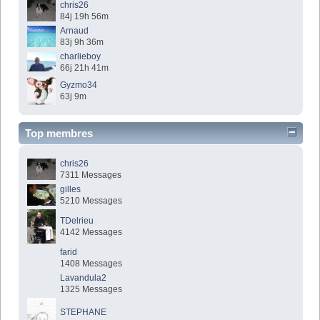
chris26
84j 19h 56m
Arnaud
83j 9h 36m
charlieboy
66j 21h 41m
Gyzmo34
63j 9m
Top membres
chris26
7311 Messages
gilles
5210 Messages
TDelrieu
4142 Messages
farid
1408 Messages
Lavandula2
1325 Messages
STEPHANE