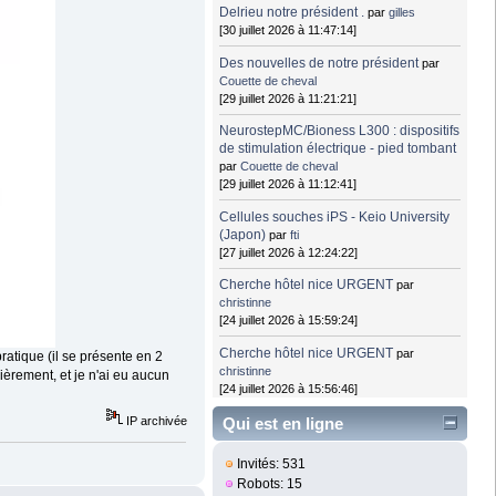
Delrieu notre président .
par
gilles
[30 juillet 2026 à 11:47:14]
Des nouvelles de notre président
par
Couette de cheval
[29 juillet 2026 à 11:21:21]
NeurostepMC/Bioness L300 : dispositifs
de stimulation électrique - pied tombant
par
Couette de cheval
[29 juillet 2026 à 11:12:41]
Cellules souches iPS - Keio University
(Japon)
par
fti
[27 juillet 2026 à 12:24:22]
Cherche hôtel nice URGENT
par
christinne
[24 juillet 2026 à 15:59:24]
Cherche hôtel nice URGENT
par
ratique (il se présente en 2
christinne
lièrement, et je n'ai eu aucun
[24 juillet 2026 à 15:56:46]
IP archivée
Qui est en ligne
Invités: 531
Robots: 15