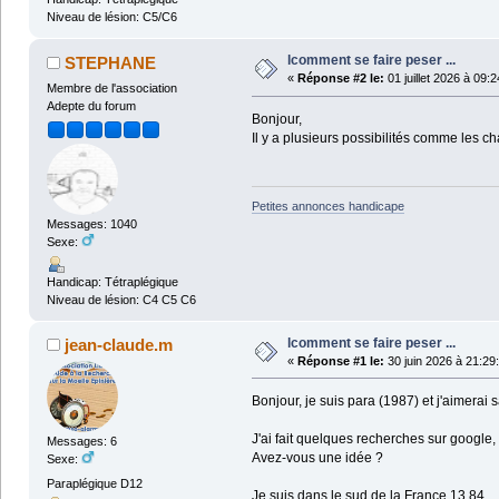
Niveau de lésion: C5/C6
lcomment se faire peser ...
STEPHANE
«
Réponse #2 le:
01 juillet 2026 à 09:2
Membre de l'association
Adepte du forum
Bonjour,
Il y a plusieurs possibilités comme les 
Petites annonces handicape
Messages: 1040
Sexe:
Handicap: Tétraplégique
Niveau de lésion: C4 C5 C6
lcomment se faire peser ...
jean-claude.m
«
Réponse #1 le:
30 juin 2026 à 21:29
Bonjour, je suis para (1987) et j'aimerai 
J'ai fait quelques recherches sur google, 
Messages: 6
Avez-vous une idée ?
Sexe:
Paraplégique D12
Je suis dans le sud de la France 13,84.