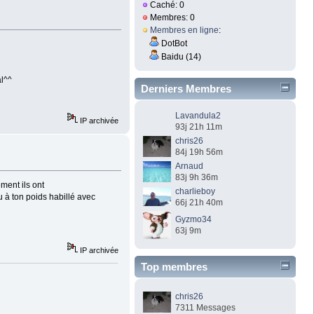
Caché: 0
Membres: 0
Membres en ligne
:
DotBot
Baidu (14)
al^^
Derniers Membres
Lavandula2
IP archivée
93j 21h 11m
chris26
84j 19h 56m
Arnaud
83j 9h 36m
ment ils ont
charlieboy
tu à ton poids habillé avec
66j 21h 40m
Gyzmo34
63j 9m
IP archivée
Top membres
chris26
7311 Messages