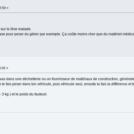
2:50 »
 sur le lève malade.
 base pour peser du gibier par exemple. Ça coûte moins cher que du matériel médic
6:02 »
u vas dans une déchetterie ou un fournisseur de matériaux de construction, générale
te fais peser dans ton véhicule, puis véhicule seul, ensuite tu fais la différence et 
 3 kg ) et le poids du fauteuil.