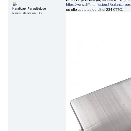
https://www.diffortdiffusion.fr/balanc
Handicap: Paraplégique
où elle coûte aujourd'hui 234 €TTC.
Niveau de lésion: D6