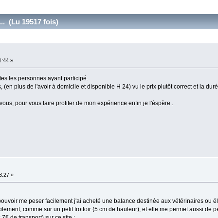
.. (Lu 19517 fois)
1:44 »
tes les personnes ayant participé.
en plus de l'avoir à domicile et disponible H 24) vu le prix plutôt correct et la durée
 vous, pour vous faire profiter de mon expérience enfin je l'èspère .
3:27 »
 pouvoir me peser facilement j'ai acheté une balance destinée aux vétérinaires ou é
ilement, comme sur un petit trottoir (5 cm de hauteur), et elle me permet aussi de
7€ de transport) sur ce site :