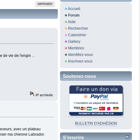
IMPRIMER
Accueil
Forum
Aide
Rechercher
Calendrier
Gallery
Membres
Identifiez-vous
 de vie de l'engin ...
Inscrivez-vous
Soutenez-nous
IP archivée
BULLETIN D'ADHÉSION
leveurs, avec un plateau
 peser ma chienne Labrador.
S'inscrire