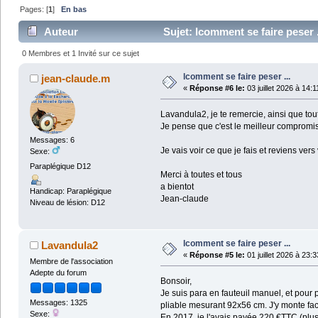
Pages: [
1
]
En bas
Auteur
Sujet: lcomment se faire peser .
0 Membres et 1 Invité sur ce sujet
lcomment se faire peser ...
jean-claude.m
«
Réponse #6 le:
03 juillet 2026 à 14:1
Lavandula2, je te remercie, ainsi que tou
Je pense que c'est le meilleur compromis, (
Messages: 6
Je vais voir ce que je fais et reviens vers
Sexe:
Paraplégique D12
Merci à toutes et tous
a bientot
Handicap: Paraplégique
Jean-claude
Niveau de lésion: D12
lcomment se faire peser ...
Lavandula2
«
Réponse #5 le:
01 juillet 2026 à 23:3
Membre de l'association
Adepte du forum
Bonsoir,
Je suis para en fauteuil manuel, et pour
Messages: 1325
pliable mesurant 92x56 cm. J'y monte fac
Sexe:
En 2017, je l'avais payée 220 €TTC (plus 