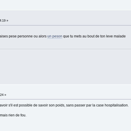
4:19 »
chaises pese personne ou alors
un peson
que tu mets au bout de ton leve malade
:24 »
savoir s'il est possible de savoir son poids, sans passer par la case hospitalisation.
mais rien de fou.