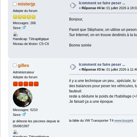
lcomment se faire peser ...
misterjp
«
Réponse #4 le:
01 juillet 2026 à 18:0
Adepte du forum
Bonjour,
Messages: 266
Sexe:
Pareil que Stéphane, on utilise un peson
Sur Internet, on en trouve destinés à la
Handicap: Tétraplégique
Niveau de lésion: C5-C6
Bonne soirée
lcomment se faire peser ...
gilles
«
Réponse #3 le:
01 juillet 2026 à 11:4
Administrateur
Adepte du forum
il y a une technique un peu...spéciale, t
des balances pour peser les véhicules, tu 
fauteuil.
reste a déduire le poids de l'habillage (+/-
Je faisait ça a une époque.
Messages: 5210
Sexe:
la bible du VW Transporter T4
www.buspirit
.
je déteste les piscines depuis le
05/08/1997
Handicap: Tétraplégique