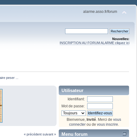
alarme.asso.fr/forum
Nouvelles:
INSCRIPTION AU FORUM ALARME cliquez ici
ire peser ...
Utilisateur
Identifiant:
Mot de passe:
Bienvenue,
Invité
. Merci de
vous
connecter
ou de
vous inscrire
.
Menu forum
« précédent
suivant »