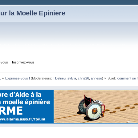
ur la Moelle Epiniere
z-vous
Inscrivez-vous
E
»
Exprimez-vous !
(Modérateurs:
TDelrieu
,
sylvia
,
chris26
,
anneso
) »
Sujet:
lcomment se fa