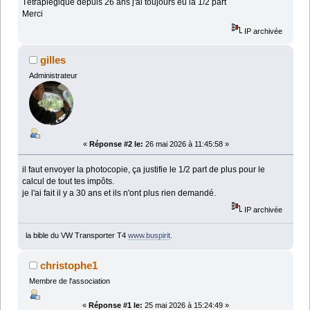
Tétraplégique depuis 26 ans j'ai toujours eu la 1/2 part
Merci
IP archivée
gilles
Administrateur
«
Réponse #2 le:
26 mai 2026 à 11:45:58 »
il faut envoyer la photocopie, ça justifie le 1/2 part de plus pour le
calcul de tout tes impôts.
je l'ai fait il y a 30 ans et ils n'ont plus rien demandé.
IP archivée
la bible du VW Transporter T4
www.buspirit
.
christophe1
Membre de l'association
«
Réponse #1 le:
25 mai 2026 à 15:24:49 »