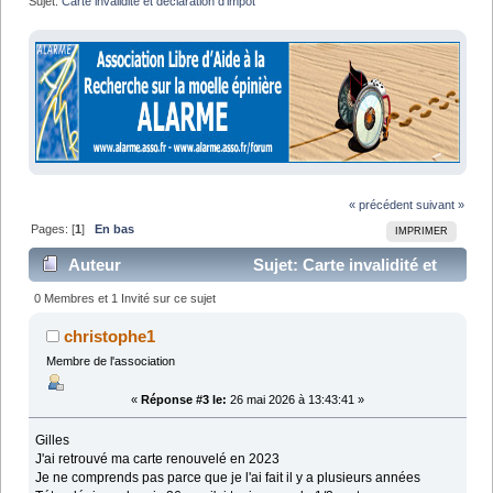
Sujet:
Carte invalidité et déclaration d'impôt 
« précédent
suivant »
Pages: [
1
]
En bas
IMPRIMER
Auteur
Sujet: Carte invalidité et
déclaration d'impôt (Lu 11914 fois)
0 Membres et 1 Invité sur ce sujet
christophe1
Membre de l'association
«
Réponse #3 le:
26 mai 2026 à 13:43:41 »
Gilles
J'ai retrouvé ma carte renouvelé en 2023
Je ne comprends pas parce que je l'ai fait il y a plusieurs années