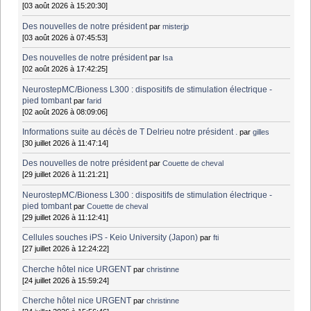
[03 août 2026 à 15:20:30]
Des nouvelles de notre président
par
misterjp
[03 août 2026 à 07:45:53]
Des nouvelles de notre président
par
Isa
[02 août 2026 à 17:42:25]
NeurostepMC/Bioness L300 : dispositifs de stimulation électrique -
pied tombant
par
farid
[02 août 2026 à 08:09:06]
Informations suite au décès de T Delrieu notre président .
par
gilles
[30 juillet 2026 à 11:47:14]
Des nouvelles de notre président
par
Couette de cheval
[29 juillet 2026 à 11:21:21]
NeurostepMC/Bioness L300 : dispositifs de stimulation électrique -
pied tombant
par
Couette de cheval
[29 juillet 2026 à 11:12:41]
Cellules souches iPS - Keio University (Japon)
par
fti
[27 juillet 2026 à 12:24:22]
Cherche hôtel nice URGENT
par
christinne
[24 juillet 2026 à 15:59:24]
Cherche hôtel nice URGENT
par
christinne