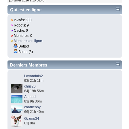
[24 juillet 2026 à 15:56:46]
Qui est en ligne
Invités: 500
Robots: 9
Caché: 0
Membres: 0
Membres en ligne
:
DotBot
Baidu (8)
Derniers Membres
Lavandula2
93j 21h 11m
chris26
84j 19h 56m
Arnaud
83j 9h 36m
charlieboy
66j 21h 40m
Gyzmo34
63j 9m