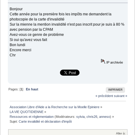
Bonjour
Cette année pour la première fois les impôts me demandent la
photocopie de la carte d'invalidité
Sur la mienne la mention invalidité n'est pas inscrit pour je suis à 80 %
avec pension par la CPAM
Avez-vous ce genre de problème
Si oui qu'avez vous fait
Bon lundi
Encore merci
Chr
IP archivée
Pages: [
1
]
En haut
IMPRIMER
« précédent
suivant »
Association Libre d'Aide a la Recherche sur la Moelle Epiniere
»
LA VIE QUOTIDIENNE
»
Ressources et règlementation
(Modérateurs:
sylvia
,
chris26
,
anneso
) »
Sujet:
Carte invalidité et déclaration d'impôt 
Aller à: