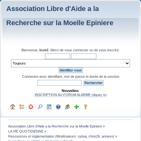
Association Libre d'Aide a la
Recherche sur la Moelle Epiniere
Bienvenue,
Invité
. Merci de
vous connecter
ou de
vous inscrire
.
Connexion avec identifiant, mot de passe et durée de la session
Nouvelles:
INSCRIPTION AU FORUM ALARME cliquez ici
Association Libre d'Aide a la Recherche sur la Moelle Epiniere
»
LA VIE QUOTIDIENNE
»
Ressources et règlementation
(Modérateurs:
sylvia
,
chris26
,
anneso
) »