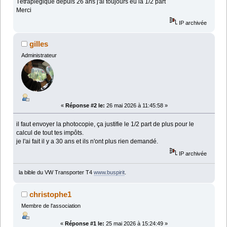
Tétraplégique depuis 26 ans j'ai toujours eu la 1/2 part
Merci
IP archivée
gilles
Administrateur
«
Réponse #2 le:
26 mai 2026 à 11:45:58 »
il faut envoyer la photocopie, ça justifie le 1/2 part de plus pour le
calcul de tout tes impôts.
je l'ai fait il y a 30 ans et ils n'ont plus rien demandé.
IP archivée
la bible du VW Transporter T4
www.buspirit
.
christophe1
Membre de l'association
«
Réponse #1 le:
25 mai 2026 à 15:24:49 »