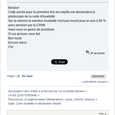
Bonjour
Cette année pour la première fois les impôts me demandent la
photocopie de la carte d'invalidité
Sur la mienne la mention invalidité n'est pas inscrit pour je suis à 80 %
avec pension par la CPAM
Avez-vous ce genre de problème
Si oui qu'avez vous fait
Bon lundi
Encore merci
Chr
IP archivée
Pages: [
1
]
En haut
IMPRIMER
« précédent
suivant »
Association Libre d'Aide a la Recherche sur la Moelle Epiniere
»
LA VIE QUOTIDIENNE
»
Ressources et règlementation
(Modérateurs:
sylvia
,
chris26
,
anneso
) »
Sujet:
Carte invalidité et déclaration d'impôt 
Aller à: