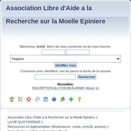
Association Libre d'Aide a la
Recherche sur la Moelle Epiniere
Bienvenue,
Invité
. Merci de
vous connecter
ou de
vous inscrire
.
Connexion avec identifiant, mot de passe et durée de la session
Nouvelles:
INSCRIPTION AU FORUM ALARME cliquez ici
Association Libre d'Aide a la Recherche sur la Moelle Epiniere
»
LA VIE QUOTIDIENNE
»
Ressources et règlementation
(Modérateurs:
sylvia
,
chris26
,
anneso
) »