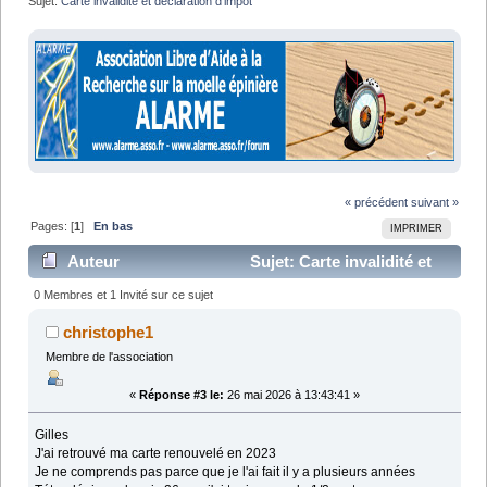
Sujet:
Carte invalidité et déclaration d'impôt 
« précédent
suivant »
Pages: [
1
]
En bas
IMPRIMER
Auteur
Sujet: Carte invalidité et
déclaration d'impôt (Lu 11960 fois)
0 Membres et 1 Invité sur ce sujet
christophe1
Membre de l'association
«
Réponse #3 le:
26 mai 2026 à 13:43:41 »
Gilles
J'ai retrouvé ma carte renouvelé en 2023
Je ne comprends pas parce que je l'ai fait il y a plusieurs années