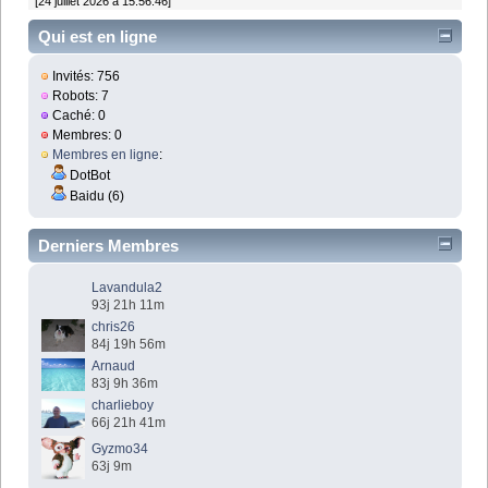
[24 juillet 2026 à 15:56:46]
Qui est en ligne
Invités: 756
Robots: 7
Caché: 0
Membres: 0
Membres en ligne
:
DotBot
Baidu (6)
Derniers Membres
Lavandula2
93j 21h 11m
chris26
84j 19h 56m
Arnaud
83j 9h 36m
charlieboy
66j 21h 41m
Gyzmo34
63j 9m