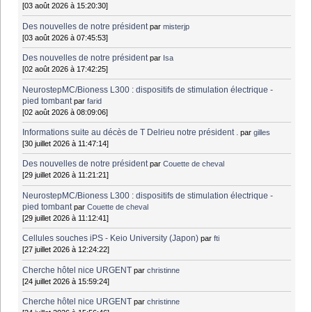
[03 août 2026 à 15:20:30]
Des nouvelles de notre président
par
misterjp
[03 août 2026 à 07:45:53]
Des nouvelles de notre président
par
Isa
[02 août 2026 à 17:42:25]
NeurostepMC/Bioness L300 : dispositifs de stimulation électrique -
pied tombant
par
farid
[02 août 2026 à 08:09:06]
Informations suite au décès de T Delrieu notre président .
par
gilles
[30 juillet 2026 à 11:47:14]
Des nouvelles de notre président
par
Couette de cheval
[29 juillet 2026 à 11:21:21]
NeurostepMC/Bioness L300 : dispositifs de stimulation électrique -
pied tombant
par
Couette de cheval
[29 juillet 2026 à 11:12:41]
Cellules souches iPS - Keio University (Japon)
par
fti
[27 juillet 2026 à 12:24:22]
Cherche hôtel nice URGENT
par
christinne
[24 juillet 2026 à 15:59:24]
Cherche hôtel nice URGENT
par
christinne