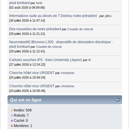
pied tombant
par
farid
[02 août 2026 à 08:09:06]
Informations suite au décès de T Delrieu notre président .
par
gilles
[30 juillet 2026 à 11:47:14]
Des nouvelles de notre président
par
Couette de cheval
[29 juillet 2026 à 11:21:21]
NeurostepMC/Bioness L300 : dispositifs de stimulation électrique -
pied tombant
par
Couette de cheval
[29 juillet 2026 à 11:12:41]
Cellules souches iPS - Keio University (Japon)
par
fti
[27 juillet 2026 à 12:24:22]
Cherche hôtel nice URGENT
par
christinne
[24 juillet 2026 à 15:59:24]
Cherche hôtel nice URGENT
par
christinne
[24 juillet 2026 à 15:56:46]
Qui est en ligne
Invités: 509
Robots: 7
Caché: 0
Membres: 1