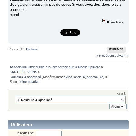
d'ou ça vient, assise j'ai pas de souci. Si vous avez des idées je suis
preneuse.
merci
IP archivée
Pages: [
1
]
En haut
IMPRIMER
« précédent
suivant »
Association Libre d'Aide a la Recherche sur la Moelle Epiniere
»
SANTE ET SOINS
»
Douleurs & spasticité
(Modérateurs:
sylvia
,
chris26
,
anneso
,
Jo
) »
Sujet:
epine irritative
Aller à:
Utilisateur
Identifiant: