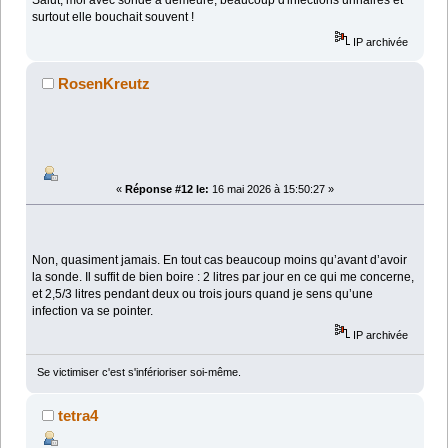
Salut, moi avec sonde à demeure, beaucoup d'infections urinaires et
surtout elle bouchait souvent !
IP archivée
RosenKreutz
«
Réponse #12 le:
16 mai 2026 à 15:50:27 »
Non, quasiment jamais. En tout cas beaucoup moins qu’avant d’avoir
la sonde. Il suffit de bien boire : 2 litres par jour en ce qui me concerne,
et 2,5/3 litres pendant deux ou trois jours quand je sens qu’une
infection va se pointer.
IP archivée
Se victimiser c'est s'inférioriser soi-même.
tetra4