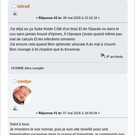
tetra4
«
Réponse #2 le:
08 mai 2026 à 15:16:18 »
J'ai déjà eu ça Suée froide Côté d'un bras Et de l'épaule ou dans le
cou sans jamais trouvé d'épines, À l'époque j'avais quand même pas
mal de calculs Et les infections urinaires
J'ai encore cela quand Mon sphincter vésicale A du mal à s'ouvrir
Bon courage à toi j'espère que tu trouveras
IP archivée
HOMME tétra complet
cindyc
«
Réponse #1 le:
07 mai 2026 à 18:06:09 »
Salut à tous,
Je m'endors le soir normal, puis je suis vite réveillé pour une
transpiration excessive dans la nuque et l'omoplate, je comprends pas