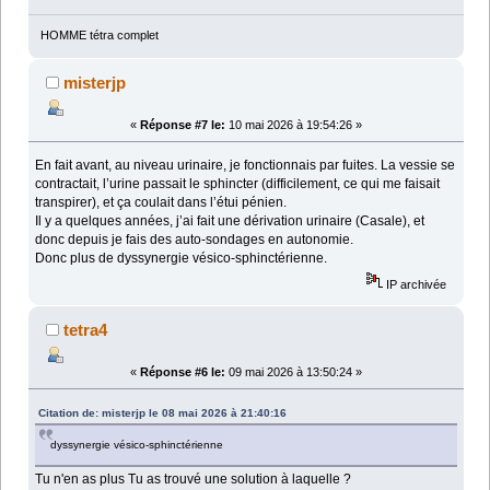
HOMME tétra complet
misterjp
«
Réponse #7 le:
10 mai 2026 à 19:54:26 »
En fait avant, au niveau urinaire, je fonctionnais par fuites. La vessie se
contractait, l’urine passait le sphincter (difficilement, ce qui me faisait
transpirer), et ça coulait dans l’étui pénien.
Il y a quelques années, j’ai fait une dérivation urinaire (Casale), et
donc depuis je fais des auto-sondages en autonomie.
Donc plus de dyssynergie vésico-sphinctérienne.
IP archivée
tetra4
«
Réponse #6 le:
09 mai 2026 à 13:50:24 »
Citation de: misterjp le 08 mai 2026 à 21:40:16
dyssynergie vésico-sphinctérienne
Tu n'en as plus Tu as trouvé une solution à laquelle ?