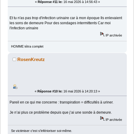
«
Réponse #11 le:
16 mai 2026 à 14:56:43 »
Et tu n'as pas trop d'infection urinaire car à mon époque Ils enlevaient
les sons de demeure Pour des sondages intermittents Car moi
l'infection urinaire
IP archivée
HOMME tétra complet
RosenKreutz
«
Réponse #10 le:
16 mai 2026 à 14:20:13 »
Pareil en ce qui me concerne : transpiration = difficultés à uriner.
Je n’ai plus ce problème depuis que j’ai une sonde à demeure.
IP archivée
Se victimiser c'est s'inférioriser soi-même.