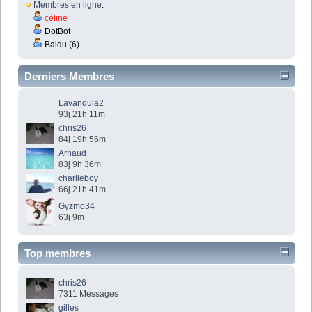
Membres en ligne
:
céline
DotBot
Baidu (6)
Derniers Membres
Lavandula2
93j 21h 11m
chris26
84j 19h 56m
Arnaud
83j 9h 36m
charlieboy
66j 21h 41m
Gyzmo34
63j 9m
Top membres
chris26
7311 Messages
gilles