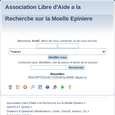
Association Libre d'Aide a la
Recherche sur la Moelle Epiniere
Bienvenue,
Invité
. Merci de
vous connecter
ou de
vous inscrire
.
Connexion avec identifiant, mot de passe et durée de la session
Nouvelles:
INSCRIPTION AU FORUM ALARME cliquez ici
Association Libre d'Aide a la Recherche sur la Moelle Epiniere
»
SANTE ET SOINS
»
Douleurs & spasticité
(Modérateurs:
sylvia
,
chris26
,
anneso
,
Jo
) »