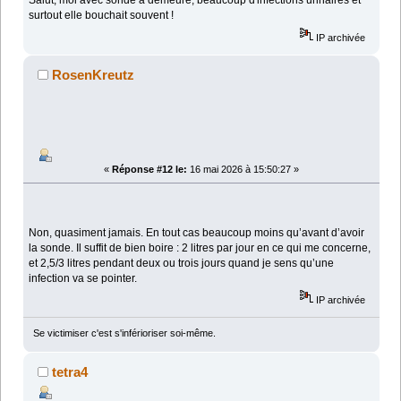
Salut, moi avec sonde à demeure, beaucoup d'infections urinaires et
surtout elle bouchait souvent !
IP archivée
RosenKreutz
«
Réponse #12 le:
16 mai 2026 à 15:50:27 »
Non, quasiment jamais. En tout cas beaucoup moins qu’avant d’avoir
la sonde. Il suffit de bien boire : 2 litres par jour en ce qui me concerne,
et 2,5/3 litres pendant deux ou trois jours quand je sens qu’une
infection va se pointer.
IP archivée
Se victimiser c'est s'inférioriser soi-même.
tetra4