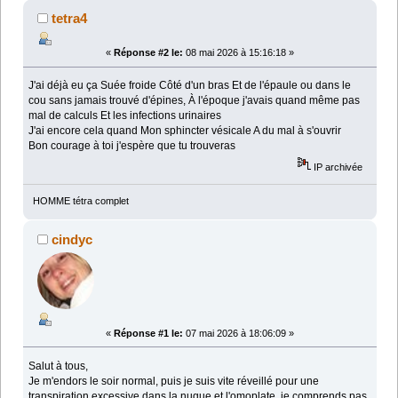
tetra4
«
Réponse #2 le:
08 mai 2026 à 15:16:18 »
J'ai déjà eu ça Suée froide Côté d'un bras Et de l'épaule ou dans le
cou sans jamais trouvé d'épines, À l'époque j'avais quand même pas
mal de calculs Et les infections urinaires
J'ai encore cela quand Mon sphincter vésicale A du mal à s'ouvrir
Bon courage à toi j'espère que tu trouveras
IP archivée
HOMME tétra complet
cindyc
«
Réponse #1 le:
07 mai 2026 à 18:06:09 »
Salut à tous,
Je m'endors le soir normal, puis je suis vite réveillé pour une
transpiration excessive dans la nuque et l'omoplate, je comprends pas