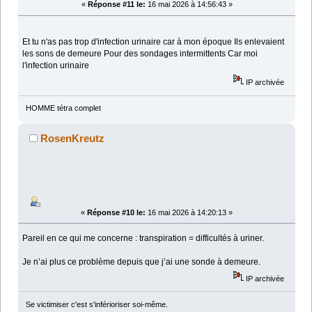
«
Réponse #11 le:
16 mai 2026 à 14:56:43 »
Et tu n'as pas trop d'infection urinaire car à mon époque Ils enlevaient
les sons de demeure Pour des sondages intermittents Car moi
l'infection urinaire
IP archivée
HOMME tétra complet
RosenKreutz
«
Réponse #10 le:
16 mai 2026 à 14:20:13 »
Pareil en ce qui me concerne : transpiration = difficultés à uriner.
Je n’ai plus ce problème depuis que j’ai une sonde à demeure.
IP archivée
Se victimiser c'est s'inférioriser soi-même.