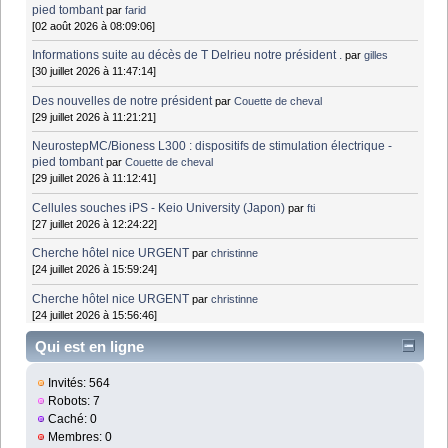
pied tombant
par
farid
[02 août 2026 à 08:09:06]
Informations suite au décès de T Delrieu notre président .
par
gilles
[30 juillet 2026 à 11:47:14]
Des nouvelles de notre président
par
Couette de cheval
[29 juillet 2026 à 11:21:21]
NeurostepMC/Bioness L300 : dispositifs de stimulation électrique -
pied tombant
par
Couette de cheval
[29 juillet 2026 à 11:12:41]
Cellules souches iPS - Keio University (Japon)
par
fti
[27 juillet 2026 à 12:24:22]
Cherche hôtel nice URGENT
par
christinne
[24 juillet 2026 à 15:59:24]
Cherche hôtel nice URGENT
par
christinne
[24 juillet 2026 à 15:56:46]
Qui est en ligne
Invités: 564
Robots: 7
Caché: 0
Membres: 0