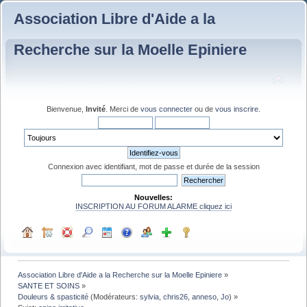
Association Libre d'Aide a la
Recherche sur la Moelle Epiniere
Bienvenue,
Invité
. Merci de
vous connecter
ou de
vous inscrire
.
Connexion avec identifiant, mot de passe et durée de la session
Nouvelles:
INSCRIPTION AU FORUM ALARME cliquez ici
Association Libre d'Aide a la Recherche sur la Moelle Epiniere
»
SANTE ET SOINS
»
Douleurs & spasticité
(Modérateurs:
sylvia
,
chris26
,
anneso
,
Jo
) »