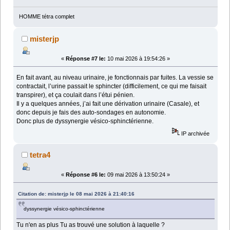
HOMME tétra complet
misterjp
«
Réponse #7 le:
10 mai 2026 à 19:54:26 »
En fait avant, au niveau urinaire, je fonctionnais par fuites. La vessie se
contractait, l’urine passait le sphincter (difficilement, ce qui me faisait
transpirer), et ça coulait dans l’étui pénien.
Il y a quelques années, j’ai fait une dérivation urinaire (Casale), et
donc depuis je fais des auto-sondages en autonomie.
Donc plus de dyssynergie vésico-sphinctérienne.
IP archivée
tetra4
«
Réponse #6 le:
09 mai 2026 à 13:50:24 »
Citation de: misterjp le 08 mai 2026 à 21:40:16
dyssynergie vésico-sphinctérienne
Tu n'en as plus Tu as trouvé une solution à laquelle ?