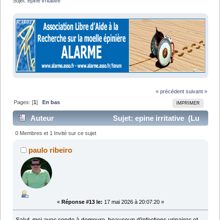
Sujet:
epine irritative
« précédent
suivant »
Pages: [
1
]
En bas
IMPRIMER
Auteur
Sujet: epine irritative (Lu
28912 fois)
0 Membres et 1 Invité sur ce sujet
paulo ribeiro
«
Réponse #13 le:
17 mai 2026 à 20:07:20 »