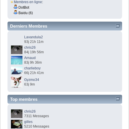
Membres en ligne
:
DotBot
Baidu (6)
Derniers Membres
Lavandula2
93j 21h 11m
chris26
84j 19h 56m
Arnaud
83j 9h 36m
charlieboy
66j 21h 41m
Gyzmo34
63j 9m
Top membres
chris26
7311 Messages
gilles
5210 Messages