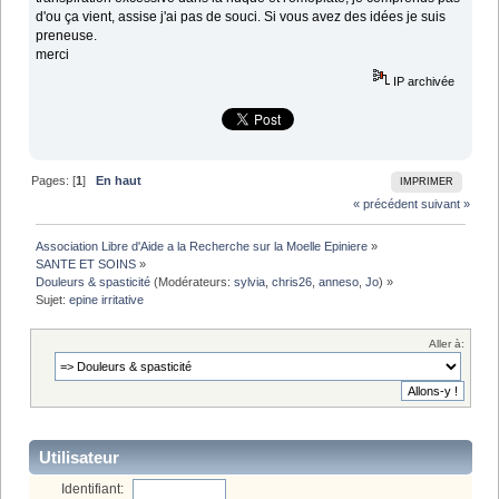
d'ou ça vient, assise j'ai pas de souci. Si vous avez des idées je suis
preneuse.
merci
IP archivée
Pages: [
1
]
En haut
IMPRIMER
« précédent
suivant »
Association Libre d'Aide a la Recherche sur la Moelle Epiniere
»
SANTE ET SOINS
»
Douleurs & spasticité
(Modérateurs:
sylvia
,
chris26
,
anneso
,
Jo
) »
Sujet:
epine irritative
Aller à:
Utilisateur
Identifiant: