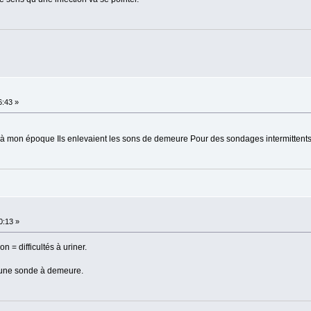
6:43 »
car à mon époque Ils enlevaient les sons de demeure Pour des sondages intermittents 
0:13 »
n = difficultés à uriner.
i une sonde à demeure.