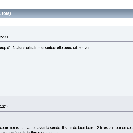
 fois)
7:20 »
 d'infections urinaires et surtout elle bouchait souvent !
0:27 »
p moins qu’avant d’avoir la sonde. Il suffit de bien boire : 2 litres par jour en ce
e sens qu’une infection va se pointer.