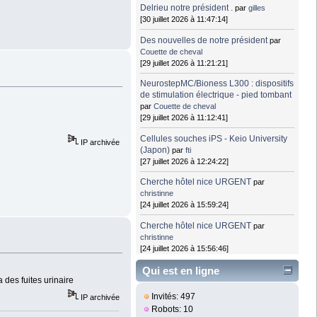
Delrieu notre président .
par
gilles
[30 juillet 2026 à 11:47:14]
Des nouvelles de notre président
par
Couette de cheval
[29 juillet 2026 à 11:21:21]
NeurostepMC/Bioness L300 : dispositifs
de stimulation électrique - pied tombant
par
Couette de cheval
[29 juillet 2026 à 11:12:41]
Cellules souches iPS - Keio University
IP archivée
(Japon)
par
fti
[27 juillet 2026 à 12:24:22]
Cherche hôtel nice URGENT
par
christinne
[24 juillet 2026 à 15:59:24]
Cherche hôtel nice URGENT
par
christinne
[24 juillet 2026 à 15:56:46]
Qui est en ligne
des fuites urinaire
Invités: 497
IP archivée
Robots: 10