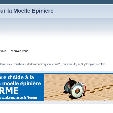
ur la Moelle Epiniere
z-vous
Inscrivez-vous
ouleurs & spasticité
(Modérateurs:
sylvia
,
chris26
,
anneso
,
Jo
) »
Sujet:
epine irritative