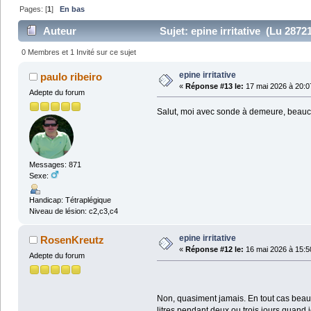
Pages: [
1
]
En bas
Auteur
Sujet: epine irritative (Lu 28721
0 Membres et 1 Invité sur ce sujet
epine irritative
paulo ribeiro
«
Réponse #13 le:
17 mai 2026 à 20:0
Adepte du forum
Salut, moi avec sonde à demeure, beaucoup
Messages: 871
Sexe:
Handicap: Tétraplégique
Niveau de lésion: c2,c3,c4
epine irritative
RosenKreutz
«
Réponse #12 le:
16 mai 2026 à 15:5
Adepte du forum
Non, quasiment jamais. En tout cas beaucou
litres pendant deux ou trois jours quand j