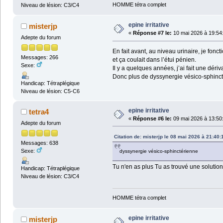
HOMME tétra complet
Niveau de lésion: C3/C4
epine irritative
misterjp
«
Réponse #7 le:
10 mai 2026 à 19:54
Adepte du forum
En fait avant, au niveau urinaire, je foncti
Messages: 266
et ça coulait dans l’étui pénien.
Sexe:
Il y a quelques années, j’ai fait une dér
Donc plus de dyssynergie vésico-sphinct
Handicap: Tétraplégique
Niveau de lésion: C5-C6
epine irritative
tetra4
«
Réponse #6 le:
09 mai 2026 à 13:50
Adepte du forum
Citation de: misterjp le 08 mai 2026 à 21:40:
Messages: 638
Sexe:
dyssynergie vésico-sphinctérienne
Tu n'en as plus Tu as trouvé une solution
Handicap: Tétraplégique
Niveau de lésion: C3/C4
HOMME tétra complet
epine irritative
misterjp