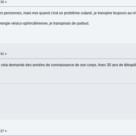
:16 »
n les personnes, mais moi quand c'est un problème cutané, je transpire toujours au 
ergie vésico-sphinctérienne, je transpirais de partout.
:41 »
re, cela demande des années de connaissance de son corps. Avec 30 ans de tétrapl
:27 »