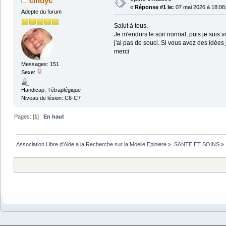
cindyc
«
Réponse #1 le:
07 mai 2026 à 18:06
Adepte du forum
Salut à tous,
Je m'endors le soir normal, puis je suis 
j'ai pas de souci. Si vous avez des idées
merci
Messages: 151
Sexe:
Handicap: Tétraplégique
Niveau de lésion: C6-C7
Pages: [
1
]
En haut
Association Libre d'Aide a la Recherche sur la Moelle Epiniere
»
SANTE ET SOINS
»