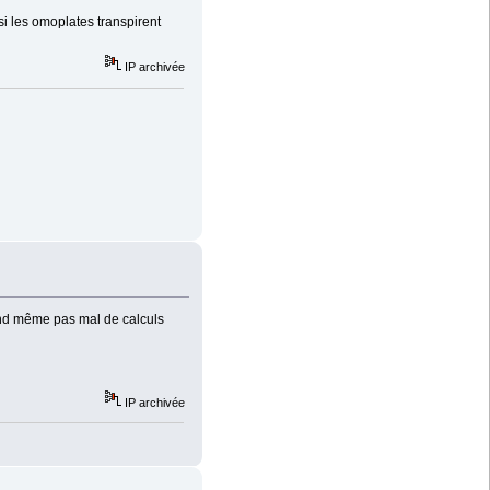
si les omoplates transpirent
IP archivée
uand même pas mal de calculs
IP archivée