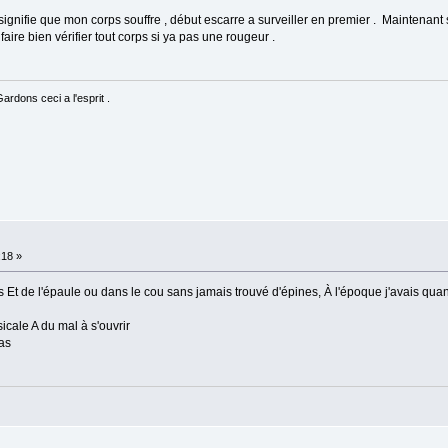
 signifie que mon corps souffre , début escarre a surveiller en premier . Maintenant 
faire bien vérifier tout corps si ya pas une rougeur .
rdons ceci a l'esprit .
:18 »
as Et de l'épaule ou dans le cou sans jamais trouvé d'épines, À l'époque j'avais q
cale A du mal à s'ouvrir
as