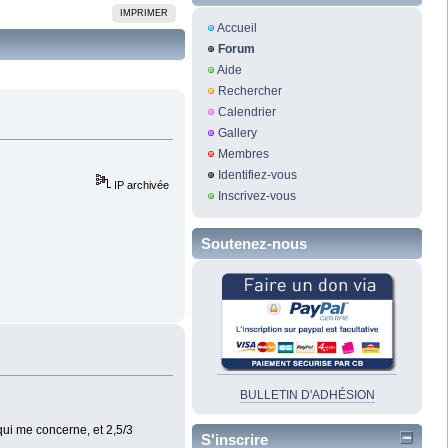
IMPRIMER
Accueil
Forum
Aide
Rechercher
Calendrier
Gallery
Membres
Identifiez-vous
IP archivée
Inscrivez-vous
Soutenez-nous
BULLETIN D'ADHÉSION
 qui me concerne, et 2,5/3
S'inscrire