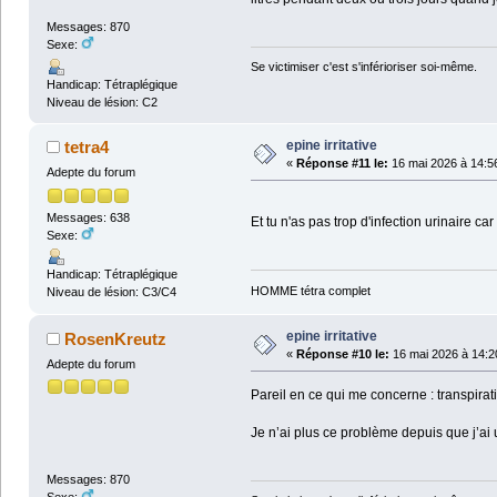
Messages: 870
Sexe:
Se victimiser c'est s'inférioriser soi-même.
Handicap: Tétraplégique
Niveau de lésion: C2
epine irritative
tetra4
«
Réponse #11 le:
16 mai 2026 à 14:5
Adepte du forum
Messages: 638
Et tu n'as pas trop d'infection urinaire 
Sexe:
Handicap: Tétraplégique
HOMME tétra complet
Niveau de lésion: C3/C4
epine irritative
RosenKreutz
«
Réponse #10 le:
16 mai 2026 à 14:2
Adepte du forum
Pareil en ce qui me concerne : transpiratio
Je n’ai plus ce problème depuis que j’a
Messages: 870