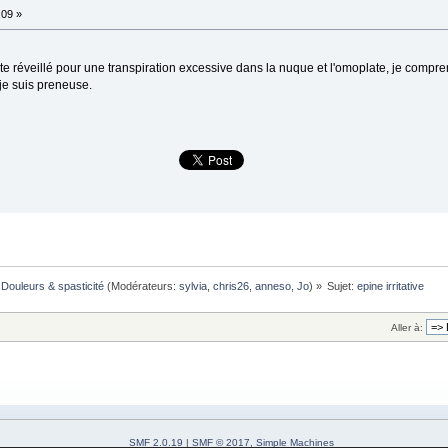
:09 »
vite réveillé pour une transpiration excessive dans la nuque et l'omoplate, je compre
 je suis preneuse.
Douleurs & spasticité
(Modérateurs:
sylvia
,
chris26
,
anneso
,
Jo
) »
Sujet:
epine irritative
Aller à:
SMF 2.0.19
|
SMF © 2017
,
Simple Machines