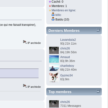
Caché: 0
Membres: 1
Membres en ligne
:
killic
Baidu (10)
ce qui me faisait transpirer),
Derniers Membres
Lavandula2
IP archivée
93j 21h 11m
chris26
84j 19h 56m
Arnaud
83j 9h 36m
charlieboy
66j 21h 40m
Gyzmo34
63j 9m
IP archivée
Top membres
chris26
7311 Messages