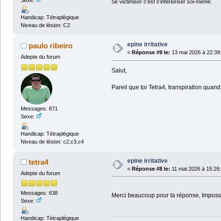
Sexe:
Se victimiser c'est s'inférioriser soi-même.
Handicap: Tétraplégique
Niveau de lésion: C2
epine irritative
paulo ribeiro
«
Réponse #9 le:
13 mai 2026 à 22:39
Adepte du forum
Salut,
Pareil que toi Tetra4, transpiration quand i
Messages: 871
Sexe:
Handicap: Tétraplégique
Niveau de lésion: c2,c3,c4
epine irritative
tetra4
«
Réponse #8 le:
11 mai 2026 à 15:26
Adepte du forum
Messages: 638
Merci beaucoup pour ta réponse, Impossib
Sexe:
Handicap: Tétraplégique