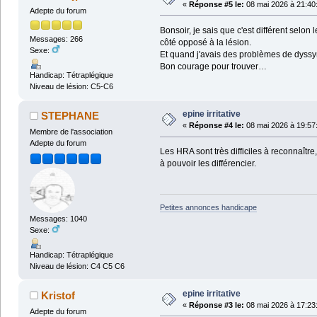
«
Réponse #5 le:
08 mai 2026 à 21:40
Adepte du forum
Bonsoir, je sais que c'est différent selo
Messages: 266
côté opposé à la lésion.
Sexe:
Et quand j'avais des problèmes de dyssyn
Bon courage pour trouver…
Handicap: Tétraplégique
Niveau de lésion: C5-C6
epine irritative
STEPHANE
«
Réponse #4 le:
08 mai 2026 à 19:57
Membre de l'association
Adepte du forum
Les HRA sont très difficiles à reconnaît
à pouvoir les différencier.
Petites annonces handicape
Messages: 1040
Sexe:
Handicap: Tétraplégique
Niveau de lésion: C4 C5 C6
epine irritative
Kristof
«
Réponse #3 le:
08 mai 2026 à 17:23
Adepte du forum