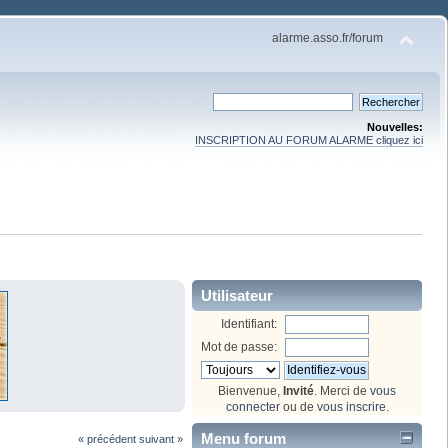
alarme.asso.fr/forum
Nouvelles:
INSCRIPTION AU FORUM ALARME cliquez ici
Utilisateur
Identifiant:
Mot de passe:
Bienvenue,
Invité
. Merci de
vous
connecter
ou de
vous inscrire
.
Menu forum
« précédent
suivant »