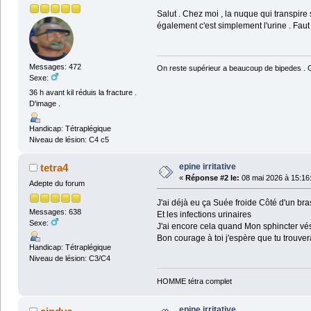
Salut . Chez moi , la nuque qui transpire
également c'est simplement l'urine . Faut 
Messages: 472
On reste supérieur a beaucoup de bipedes . Ga
Sexe:
36 h avant kil réduis la fracture .
D'image .
Handicap: Tétraplégique
Niveau de lésion: C4 c5
epine irritative
tetra4
«
Réponse #2 le:
08 mai 2026 à 15:16
Adepte du forum
J'ai déjà eu ça Suée froide Côté d'un br
Messages: 638
Et les infections urinaires
Sexe:
J'ai encore cela quand Mon sphincter vési
Bon courage à toi j'espère que tu trouver
Handicap: Tétraplégique
Niveau de lésion: C3/C4
HOMME tétra complet
epine irritative