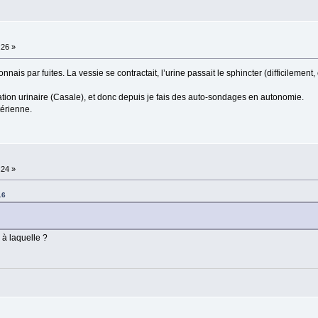
:26 »
onnais par fuites. La vessie se contractait, l’urine passait le sphincter (difficilement, 
ivation urinaire (Casale), et donc depuis je fais des auto-sondages en autonomie.
érienne.
:24 »
16
 à laquelle ?