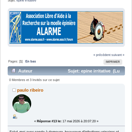
Sujet:
epine irritative
« précédent
suivant »
Pages: [
1
]
En bas
IMPRIMER
Auteur
Sujet: epine irritative (Lu
28705 fois)
0 Membres et 3 Invités sur ce sujet
paulo ribeiro
«
Réponse #13 le:
17 mai 2026 à 20:07:20 »