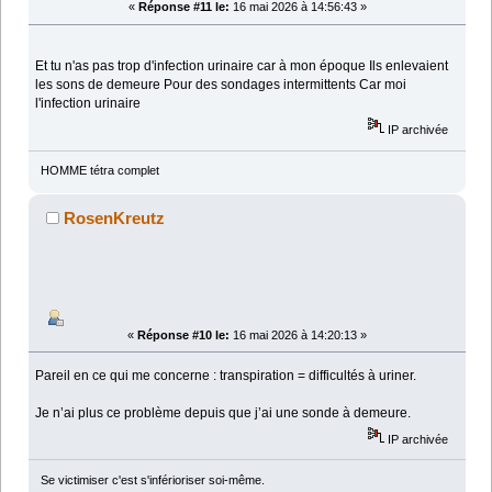
«
Réponse #11 le:
16 mai 2026 à 14:56:43 »
Et tu n'as pas trop d'infection urinaire car à mon époque Ils enlevaient
les sons de demeure Pour des sondages intermittents Car moi
l'infection urinaire
IP archivée
HOMME tétra complet
RosenKreutz
«
Réponse #10 le:
16 mai 2026 à 14:20:13 »
Pareil en ce qui me concerne : transpiration = difficultés à uriner.
Je n’ai plus ce problème depuis que j’ai une sonde à demeure.
IP archivée
Se victimiser c'est s'inférioriser soi-même.