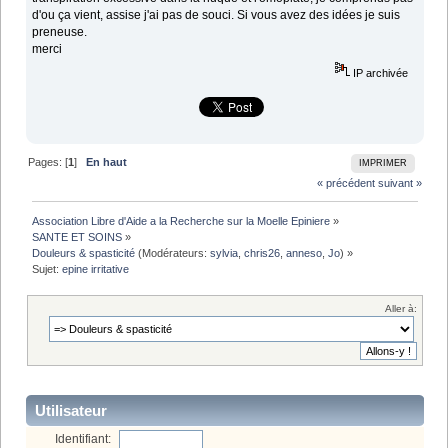
d'ou ça vient, assise j'ai pas de souci. Si vous avez des idées je suis
preneuse.
merci
IP archivée
Pages: [
1
]
En haut
IMPRIMER
« précédent
suivant »
Association Libre d'Aide a la Recherche sur la Moelle Epiniere
»
SANTE ET SOINS
»
Douleurs & spasticité
(Modérateurs:
sylvia
,
chris26
,
anneso
,
Jo
) »
Sujet:
epine irritative
Aller à:
Utilisateur
Identifiant: