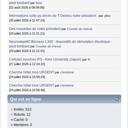
pied tombant
par
farid
[02 août 2026 à 08:09:06]
Informations suite au décès de T Delrieu notre président .
par
gilles
[30 juillet 2026 à 11:47:14]
Des nouvelles de notre président
par
Couette de cheval
[29 juillet 2026 à 11:21:21]
NeurostepMC/Bioness L300 : dispositifs de stimulation électrique -
pied tombant
par
Couette de cheval
[29 juillet 2026 à 11:12:41]
Cellules souches iPS - Keio University (Japon)
par
fti
[27 juillet 2026 à 12:24:22]
Cherche hôtel nice URGENT
par
christinne
[24 juillet 2026 à 15:59:24]
Cherche hôtel nice URGENT
par
christinne
[24 juillet 2026 à 15:56:46]
Qui est en ligne
Invités: 523
Robots: 12
Caché: 0
Membres: 0