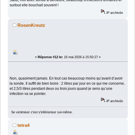
Salut, moi avec sonde à demeure, beaucoup d'infections urinaires et
surtout elle bouchait souvent !
IP archivée
RosenKreutz
«
Réponse #12 le:
16 mai 2026 à 15:50:27 »
Non, quasiment jamais. En tout cas beaucoup moins qu’avant d’avoir
la sonde. Il suffit de bien boire : 2 litres par jour en ce qui me concerne,
et 2,5/3 litres pendant deux ou trois jours quand je sens qu’une
infection va se pointer.
IP archivée
Se victimiser c'est s'inférioriser soi-même.
tetra4