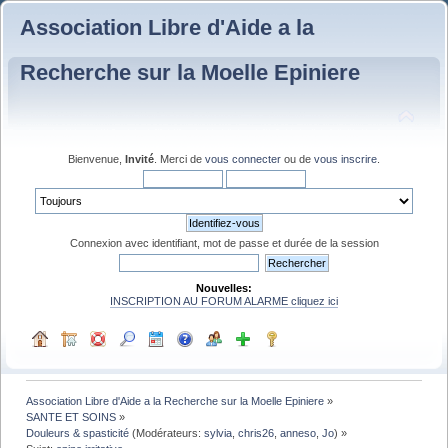
Association Libre d'Aide a la
Recherche sur la Moelle Epiniere
Bienvenue,
Invité
. Merci de
vous connecter
ou de
vous inscrire
.
Connexion avec identifiant, mot de passe et durée de la session
Nouvelles:
INSCRIPTION AU FORUM ALARME cliquez ici
Association Libre d'Aide a la Recherche sur la Moelle Epiniere
»
SANTE ET SOINS
»
Douleurs & spasticité
(Modérateurs:
sylvia
,
chris26
,
anneso
,
Jo
) »