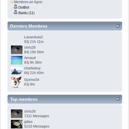
Membres en ligne
:
DotBot
Baidu (11)
Derniers Membres
Lavandula2
93j 21h 11m
chris26
84j 19h 56m
Arnaud
83j 9h 36m
charlieboy
66j 21h 40m
Gyzmo34
63j 9m
Top membres
chris26
7311 Messages
gilles
5210 Messages