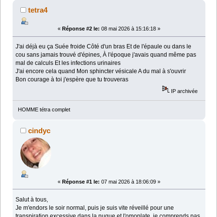
tetra4
«
Réponse #2 le:
08 mai 2026 à 15:16:18 »
J'ai déjà eu ça Suée froide Côté d'un bras Et de l'épaule ou dans le
cou sans jamais trouvé d'épines, À l'époque j'avais quand même pas
mal de calculs Et les infections urinaires
J'ai encore cela quand Mon sphincter vésicale A du mal à s'ouvrir
Bon courage à toi j'espère que tu trouveras
IP archivée
HOMME tétra complet
cindyc
«
Réponse #1 le:
07 mai 2026 à 18:06:09 »
Salut à tous,
Je m'endors le soir normal, puis je suis vite réveillé pour une
transpiration excessive dans la nuque et l'omoplate, je comprends pas