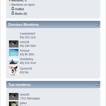
Membres: 0
Membres en ligne
:
DotBot
Baidu (8)
Derniers Membres
Lavandula2
93j 21h 11m
chris26
84j 19h 56m
Arnaud
83j 9h 36m
charlieboy
66j 21h 41m
Gyzmo34
63j 9m
Top membres
chris26
7311 Messages
gilles