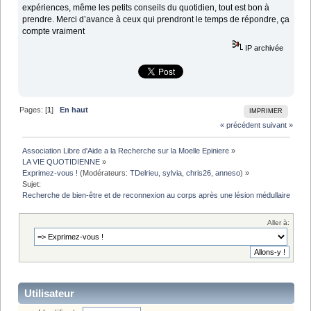
expériences, même les petits conseils du quotidien, tout est bon à
prendre. Merci d’avance à ceux qui prendront le temps de répondre, ça
compte vraiment
IP archivée
Pages: [
1
]
En haut
IMPRIMER
« précédent
suivant »
Association Libre d'Aide a la Recherche sur la Moelle Epiniere
»
LA VIE QUOTIDIENNE
»
Exprimez-vous !
(Modérateurs:
TDelrieu
,
sylvia
,
chris26
,
anneso
) »
Sujet:
Recherche de bien-être et de reconnexion au corps après une lésion médullaire
Aller à:
Utilisateur