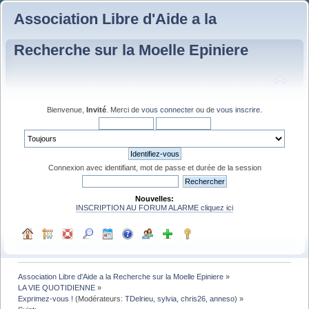
Association Libre d'Aide a la
Recherche sur la Moelle Epiniere
Bienvenue,
Invité
. Merci de
vous connecter
ou de
vous inscrire
.
Connexion avec identifiant, mot de passe et durée de la session
Nouvelles:
INSCRIPTION AU FORUM ALARME cliquez ici
Association Libre d'Aide a la Recherche sur la Moelle Epiniere
»
LA VIE QUOTIDIENNE
»
Exprimez-vous !
(Modérateurs:
TDelrieu
,
sylvia
,
chris26
,
anneso
) »