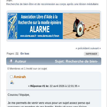
Sujet:
Recherche de bien-être et de reconnexion au corps après une lésion médullaire
« précédent
suivant »
Pages: [
1
]
En bas
IMPRIMER
Auteur
Sujet: Recherche de bien-
être et de reconnexion au corps après une lésion
0 Membres et 1 Invité sur ce sujet
médullaire (Lu 20459 fois)
Amirah
«
Réponse #1 le:
22 avril 2026 à 12:01:35 »
Coucou l’équipe,
Je me permets de venir vers vous pour un sujet assez perso qui