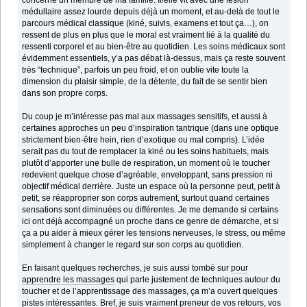
concerne un membre de ma famille. Il/elle vit avec une lésion
médullaire assez lourde depuis déjà un moment, et au-delà de tout le
parcours médical classique (kiné, suivis, examens et tout ça…), on
ressent de plus en plus que le moral est vraiment lié à la qualité du
ressenti corporel et au bien-être au quotidien. Les soins médicaux sont
évidemment essentiels, y’a pas débat là-dessus, mais ça reste souvent
très “technique”, parfois un peu froid, et on oublie vite toute la
dimension du plaisir simple, de la détente, du fait de se sentir bien
dans son propre corps.
Du coup je m’intéresse pas mal aux massages sensitifs, et aussi à
certaines approches un peu d’inspiration tantrique (dans une optique
strictement bien-être hein, rien d’exotique ou mal compris). L’idée
serait pas du tout de remplacer la kiné ou les soins habituels, mais
plutôt d’apporter une bulle de respiration, un moment où le toucher
redevient quelque chose d’agréable, enveloppant, sans pression ni
objectif médical derrière. Juste un espace où la personne peut, petit à
petit, se réapproprier son corps autrement, surtout quand certaines
sensations sont diminuées ou différentes. Je me demande si certains
ici ont déjà accompagné un proche dans ce genre de démarche, et si
ça a pu aider à mieux gérer les tensions nerveuses, le stress, ou même
simplement à changer le regard sur son corps au quotidien.
En faisant quelques recherches, je suis aussi tombé sur
pour
apprendre les massages
qui parle justement de techniques autour du
toucher et de l’apprentissage des massages, ça m’a ouvert quelques
pistes intéressantes. Bref, je suis vraiment preneur de vos retours, vos