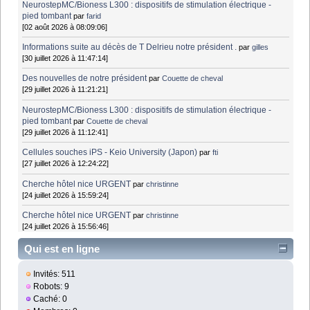
NeurostepMC/Bioness L300 : dispositifs de stimulation électrique -
pied tombant
par
farid
[02 août 2026 à 08:09:06]
Informations suite au décès de T Delrieu notre président .
par
gilles
[30 juillet 2026 à 11:47:14]
Des nouvelles de notre président
par
Couette de cheval
[29 juillet 2026 à 11:21:21]
NeurostepMC/Bioness L300 : dispositifs de stimulation électrique -
pied tombant
par
Couette de cheval
[29 juillet 2026 à 11:12:41]
Cellules souches iPS - Keio University (Japon)
par
fti
[27 juillet 2026 à 12:24:22]
Cherche hôtel nice URGENT
par
christinne
[24 juillet 2026 à 15:59:24]
Cherche hôtel nice URGENT
par
christinne
[24 juillet 2026 à 15:56:46]
Qui est en ligne
Invités: 511
Robots: 9
Caché: 0