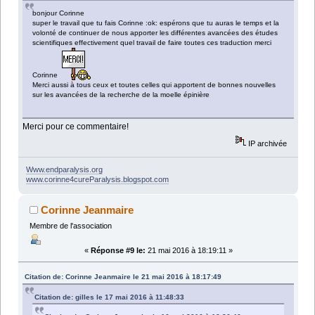
bonjour Corinne
super le travail que tu fais Corinne :ok: espérons que tu auras le temps et la
volonté de continuer de nous apporter les différentes avancées des études
scientifiques effectivement quel travail de faire toutes ces traduction merci
Corinne
Merci aussi à tous ceux et toutes celles qui apportent de bonnes nouvelles
sur les avancées de la recherche de la moelle épinière
Merci pour ce commentaire!
IP archivée
Www.endparalysis.org
www.corinne4cureParalysis.blogspot.com
Corinne Jeanmaire
Membre de l'association
«
Réponse #9 le:
21 mai 2016 à 18:19:11 »
Citation de: Corinne Jeanmaire le 21 mai 2016 à 18:17:49
Citation de: gilles le 17 mai 2016 à 11:48:33