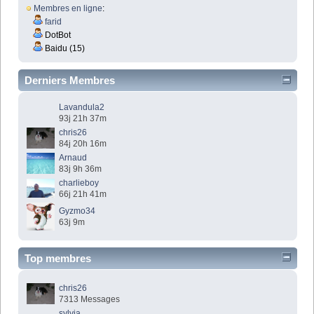
Membres en ligne
:
farid
DotBot
Baidu (15)
Derniers Membres
Lavandula2
93j 21h 37m
chris26
84j 20h 16m
Arnaud
83j 9h 36m
charlieboy
66j 21h 41m
Gyzmo34
63j 9m
Top membres
chris26
7313 Messages
sylvia