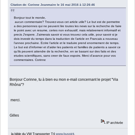
Citation de: Corinne Jeanmaire le 16 mai 2016 à 12:26:46
Bonjour tout le monde,
aucun commentaire? Trouvez-vous cet article utile? Le but est de permettre
a des personnes qui ne peuvent lire toutes les news sur la recherche de faire
le point avec un resume, certes non exhaustif, mais relativement informatif et
precis J'espere. J'aimerais savoir si vous trouvez cela utile, pour savoir si je
dois investir du temps dans la traduction de l'article en Francais a nouveau
l'annee prochaine. Ecrire l'article et le traduire prend enormement de temps.
Le but est d'informer et d'aider les patients et familles de patients a savoir ce
qu'ils peuvent attendre de la recherche, en se basant sur des faits et des
etudes scientifiques, sans creer de faux espoirs. Merci d'avance pour vos
commentaires. Corinne
Bonjour Corinne, tu à bien eu mon e-mail concernant le projet "Via
Rhôna"?
merci.
Gilles
IP archivée
la bible du VW Transporter T4
www.buspirit
.