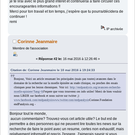
je te lirai avec le plus grand intérêt et continuerai a faire circuler ces
encourageantes informations !!
Merci pour ton travail et ton temps, j’espère que tu pourra/décidera de
continuer !
remi
IP archivée
Corinne Jeanmaire
Membre de l'association
«
Réponse #2 le:
16 mai 2016 à 12:26:46 »
Citation de: Corinne Jeanmaire le 10 mai 2016 à 19:24:33
Bonjour,
Voici un article resumant les principales (mais pas toutes) avancees dans le
domaine de la recherche sur la moelle épinière au stade clinique, ou proches des essais
cliniques pour les lesion chroniques. Voir ici:
http://endparalysis.org/avancees-recherche-
moelle-epiniere/?lang=fr
J'espere que vous trouverez ces info utiles! Merci de bien vouloir
nous LIKER sur facebook et nous suivre sur twitter ;)
www.facebook.com/endparalysis
www.twitter.com/endparalysis
Corinne.Fondation
endParalysis.org -
Bonjour tout le monde,
aucun commentaire? Trouvez-vous cet article utile? Le but est de
permettre a des personnes qui ne peuvent lire toutes les news sur la
recherche de faire le point avec un resume, certes non exhaustif, mais
relativement informatif et precis J'espere. J'aimerais savoir si vous