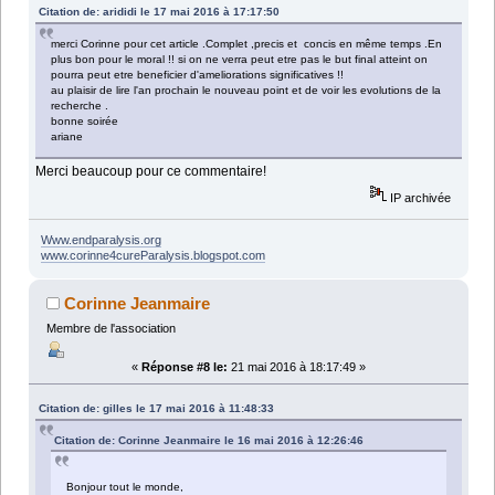
Citation de: arididi le 17 mai 2016 à 17:17:50
merci Corinne pour cet article .Complet ,precis et concis en même temps .En
plus bon pour le moral !! si on ne verra peut etre pas le but final atteint on
pourra peut etre beneficier d'ameliorations significatives !!
au plaisir de lire l'an prochain le nouveau point et de voir les evolutions de la
recherche .
bonne soirée
ariane
Merci beaucoup pour ce commentaire!
IP archivée
Www.endparalysis.org
www.corinne4cureParalysis.blogspot.com
Corinne Jeanmaire
Membre de l'association
«
Réponse #8 le:
21 mai 2016 à 18:17:49 »
Citation de: gilles le 17 mai 2016 à 11:48:33
Citation de: Corinne Jeanmaire le 16 mai 2016 à 12:26:46
Bonjour tout le monde,