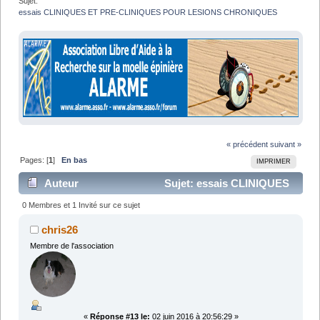
Sujet:
essais CLINIQUES ET PRE-CLINIQUES POUR LESIONS CHRONIQUES
« précédent
suivant »
Pages: [
1
]
En bas
IMPRIMER
Auteur
Sujet: essais CLINIQUES
ET PRE-CLINIQUES POUR LESIONS CHRONIQUES
0 Membres et 1 Invité sur ce sujet
(Lu 48124 fois)
chris26
Membre de l'association
«
Réponse #13 le:
02 juin 2016 à 20:56:29 »