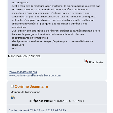
encourageant.
c'est a mon avis la meilleurs façon d'informer le grand publique qui n'est pas
forcement toujours au courant de tel ou tel dernières publications
scientifiques ( souvent compliqué d'ailleurs pour les personnes non
concernés ) et peut etre ainsi convaincre patients familles et amis que la
recherche n'est plus une chimère, que des résultats sont là, qu'ils sont
officiellement validés, et pourquoi pas les inciter a adhérer a nos
associations.
Quoi qu'il en soit si tu décide de réitérer l’expérience l'année prochaine je te
lirai avec le plus grand intérêt et continuerai a faire circuler ces
encourageantes informations !!
Merci pour ton travail et ton temps, j’espère que tu pourra/décidera de
continuer !
remi
Merci beaucoup Sihoka!
IP archivée
Www.endparalysis.org
www.corinne4cureParalysis.blogspot.com
Corinne Jeanmaire
Membre de l'association
«
Réponse #10 le:
21 mai 2016 à 18:19:50 »
Citation de: mick 74 le 17 mai 2016 à 07:50:39