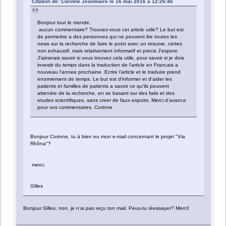
Citation de: Corinne Jeanmaire le 16 mai 2016 à 12:26:46
Bonjour tout le monde,
aucun commentaire? Trouvez-vous cet article utile? Le but est
de permettre a des personnes qui ne peuvent lire toutes les
news sur la recherche de faire le point avec un resume, certes
non exhaustif, mais relativement informatif et precis J'espere.
J'aimerais savoir si vous trouvez cela utile, pour savoir si je dois
investir du temps dans la traduction de l'article en Francais a
nouveau l'annee prochaine. Ecrire l'article et le traduire prend
enormement de temps. Le but est d'informer et d'aider les
patients et familles de patients a savoir ce qu'ils peuvent
attendre de la recherche, en se basant sur des faits et des
etudes scientifiques, sans creer de faux espoirs. Merci d'avance
pour vos commentaires. Corinne
Bonjour Corinne, tu à bien eu mon e-mail concernant le projet "Via
Rhôna"?
merci.
Gilles
Bonjour Gilles, non, je n'ai pas reçu ton mail. Peux-tu réessayer? Merci!