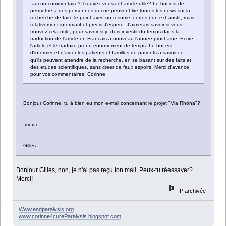
aucun commentaire? Trouvez-vous cet article utile? Le but est de
permettre a des personnes qui ne peuvent lire toutes les news sur la
recherche de faire le point avec un resume, certes non exhaustif, mais
relativement informatif et precis J'espere. J'aimerais savoir si vous
trouvez cela utile, pour savoir si je dois investir du temps dans la
traduction de l'article en Francais a nouveau l'annee prochaine. Ecrire
l'article et le traduire prend enormement de temps. Le but est
d'informer et d'aider les patients et familles de patients a savoir ce
qu'ils peuvent attendre de la recherche, en se basant sur des faits et
des etudes scientifiques, sans creer de faux espoirs. Merci d'avance
pour vos commentaires. Corinne
Bonjour Corinne, tu à bien eu mon e-mail concernant le projet "Via Rhôna"?
merci.
Gilles
Bonjour Gilles, non, je n'ai pas reçu ton mail. Peux-tu réessayer?
Merci!
IP archivée
Www.endparalysis.org
www.corinne4cureParalysis.blogspot.com