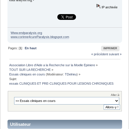
endParalysis.org -
IP archivée
Www.endparalysis.org
www.corinne4cureParalysis.blogspot.com
Pages: [
1
]
En haut
IMPRIMER
« précédent
suivant »
Association Libre d'Aide a la Recherche sur la Moelle Epiniere
»
TOUT SUR LA RECHERCHE
»
Essais cliniques en cours
(Modérateur:
TDelrieu
) »
Sujet:
essais CLINIQUES ET PRE-CLINIQUES POUR LESIONS CHRONIQUES
Aller à:
Utilisateur