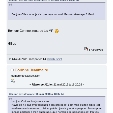
Bonjour Gilles, non, je n'ai pas reçu ton mail. Peux-tu réessayer? Merci!
Bonjour Corinne, regarde tes MP
Gilles
IP archivée
la bible du VW Transporter T4
www.buspirit
.
Corinne Jeanmaire
Membre de l'association
«
Réponse #11 le:
21 mai 2016 à 18:20:28 »
Citation de: slhoka le 16 mai 2016 à 13:37:50
bonjour Corinne bonjours a tous
Navré de ne pas avoir répondu a ton précédent post mais oui ton article est
extrêmement intéressant, clair et précis ! j'avais gardé la page en favoris pour
la faire partager a mon entourage, que nombres de personnes ont trouvés