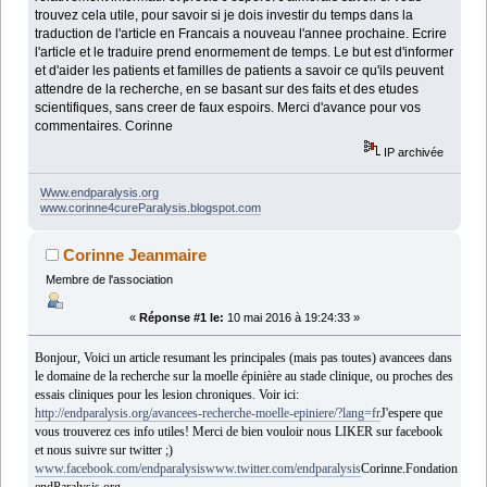
trouvez cela utile, pour savoir si je dois investir du temps dans la
traduction de l'article en Francais a nouveau l'annee prochaine. Ecrire
l'article et le traduire prend enormement de temps. Le but est d'informer
et d'aider les patients et familles de patients a savoir ce qu'ils peuvent
attendre de la recherche, en se basant sur des faits et des etudes
scientifiques, sans creer de faux espoirs. Merci d'avance pour vos
commentaires. Corinne
IP archivée
Www.endparalysis.org
www.corinne4cureParalysis.blogspot.com
Corinne Jeanmaire
Membre de l'association
«
Réponse #1 le:
10 mai 2016 à 19:24:33 »
Bonjour,
Voici un article resumant les principales (mais pas toutes) avancees dans
le domaine de la recherche sur la moelle épinière au stade clinique, ou proches des
essais cliniques pour les lesion chroniques. Voir ici:
http://endparalysis.org/avancees-recherche-moelle-epiniere/?lang=fr
J'espere que
vous trouverez ces info utiles! Merci de bien vouloir nous LIKER sur facebook
et nous suivre sur twitter ;)
www.facebook.com/endparalysis
www.twitter.com/endparalysis
Corinne.Fondation