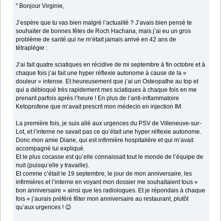
" Bonjour Virginie,
J’espère que tu vas bien malgré l’actualité ? J’avais bien pensé te
souhaiter de bonnes fêtes de Roch Hachana, mais j’ai eu un gros
problème de santé.qui ne m’était jamais arrivé en 42 ans de
tétraplégie :
J’ai fait quatre sciatiques en récidive de mi septembre à fin octobre et à
chaque fois j’ai fait une hyper réflexie autonome à cause de la «
douleur » intense. Et heureusement que j’ai un Osteopathe au top et
qui a débloqué très rapidement mes sciatiques à chaque fois en me
prenant parfois après l’heure ! En plus de l’anti-inflammatoire
Ketoprofene que m’avait prescrit mon médecin en injection IM.
La première fois, je suis allé aux urgences du PSV de Villeneuve-sur-
Lot, et l’interne ne savait pas ce qu’était une hyper réflexie autonome.
Donc mon amie Diane, qui est infirmière hospitalière et qui m’avait
accompagné lui expliqué.
Et le plus cocasse est qu’elle connaissait tout le monde de l’équipe de
nuit (puisqu’elle y travaille).
Et comme c’était le 19 septembre, le jour de mon anniversaire, les
infirmières et l’interne en voyant mon dossier me souhaitaient tous «
bon anniversaire » ainsi que les radiologues. Et je répondais à chaque
fois « j’aurais préféré fêter mon anniversaire au restaurant, plutôt
qu’aux urgences ! 😉