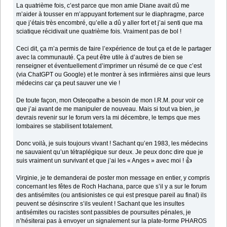
La quatrième fois, c’est parce que mon amie Diane avait dû me
m’aider à tousser en m’appuyant fortement sur le diaphragme, parce
que j’étais très encombré, qu’elle a dû y aller fort et j’ai senti que ma
sciatique récidivait une quatrième fois. Vraiment pas de bol !
Ceci dit, ça m’a permis de faire l’expérience de tout ça et de le partager
avec la communauté. Ça peut être utile à d’autres de bien se
renseigner et éventuellement d’imprimer un résumé de ce que c’est
(via ChatGPT ou Google) et le montrer à ses infirmières ainsi que leurs
médecins car ça peut sauver une vie !
De toute façon, mon Osteopathe a besoin de mon I.R.M. pour voir ce
que j’ai avant de me manipuler de nouveau. Mais si tout va bien, je
devrais revenir sur le forum vers la mi décembre, le temps que mes
lombaires se stabilisent totalement.
Donc voilà, je suis toujours vivant ! Sachant qu’en 1983, les médecins
ne sauvaient qu’un tétraplégique sur deux. Je peux donc dire que je
suis vraiment un survivant et que j’ai les « Anges » avec moi ! 👍
Virginie, je te demanderai de poster mon message en entier, y compris
concernant les fêtes de Roch Hachana, parce que s’il y a sur le forum
des antisémites (ou antisionistes ce qui est presque pareil au final) ils
peuvent se désinscrire s’ils veulent ! Sachant que les insultes
antisémites ou racistes sont passibles de poursuites pénales, je
n’hésiterai pas à envoyer un signalement sur la plate-forme PHAROS