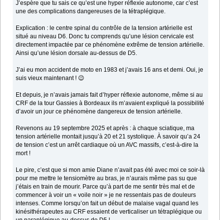
J’espère que tu sais ce qu’est une hyper réflexie autonome, car c’est
une des complications dangereuses de la tétraplégique.
Explication : le centre spinal du contrôle de la tension artérielle est
situé au niveau D6. Donc tu comprends qu’une lésion cervicale est
directement impactée par ce phénomène extrême de tension artérielle.
Ainsi qu’une lésion dorsale au-dessus de D5.
J’ai eu mon accident de moto en 1983 et j’avais 16 ans et demi. Oui, je
suis vieux maintenant ! 😉
Et depuis, je n’avais jamais fait d’hyper réflexie autonome, même si au
CRF de la tour Gassies à Bordeaux ils m’avaient expliqué la possibilité
d’avoir un jour ce phénomène dangereux de tension artérielle.
Revenons au 19 septembre 2025 et après : à chaque sciatique, ma
tension artérielle montait jusqu’à 20 et 21 systolique. À savoir qu’a 24
de tension c’est un arrêt cardiaque où un AVC massifs, c’est-à-dire la
mort !
Le pire, c’est que si mon amie Diane n’avait pas été avec moi ce soir-là
pour me mettre le tensiomètre au bras, je n’aurais même pas su que
j’étais en train de mourir. Parce qu’à part de me sentir très mal et de
commencer à voir un « voile noir » je ne ressentais pas de douleurs
intenses. Comme lorsqu’on fait un début de malaise vagal quand les
kinésithérapeutes au CRF essaient de verticaliser un tétraplégique ou