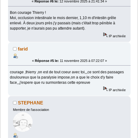
«
Réponse #6 le:
12 novembre 2025 à 21:41:34 »
Bon courage Thierry !
Moi, occlusion intestinale le mois dernier, 1,10 m d'intestin grêle
enlevé. À deux jours près j'y passais (mais c'était trop pénible à
supporter, je n'aurais pas pu attendre autant).
IP archivée
farid
«
Réponse #5 le:
11 novembre 2025 à 07:22:07 »
courage ,thierry ,on est de tout coeur avec toi,,,ce sont des passages
douloureux que la paralysie impose,on a que le choix d'y faire
face,,,j'espere que ru surmonteras cette epreuve
IP archivée
STEPHANE
Membre de l'association