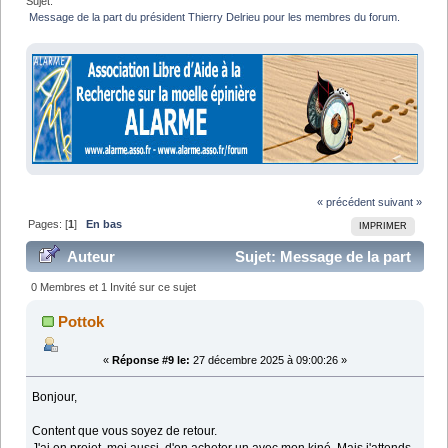
Sujet:
 Message de la part du président Thierry Delrieu pour les membres du forum.
« précédent
suivant »
Pages: [
1
]
En bas
IMPRIMER
Auteur
Sujet: Message de la part
du président Thierry Delrieu pour les membres du
0 Membres et 1 Invité sur ce sujet
forum. (Lu 23966 fois)
Pottok
«
Réponse #9 le:
27 décembre 2025 à 09:00:26 »
Bonjour,
Content que vous soyez de retour.