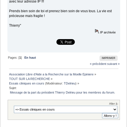
avec leur adresse IP !!!
Prends bien soin de toi et prenez bien soin de vous tous. La vie est
précieuse mais fragile !
Thierry"
IP archivée
Pages: [
1
]
En haut
IMPRIMER
« précédent
suivant »
Association Libre d'Aide a la Recherche sur la Moelle Epiniere
»
TOUT SUR LA RECHERCHE
»
Essais cliniques en cours
(Modérateur:
TDelrieu
) »
Sujet:
 Message de la part du président Thierry Delrieu pour les membres du forum.
Aller à: