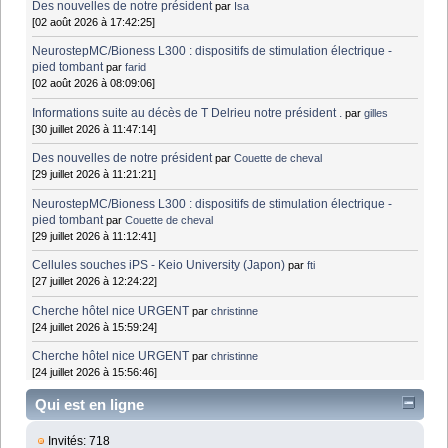
Des nouvelles de notre président
par
Isa
[02 août 2026 à 17:42:25]
NeurostepMC/Bioness L300 : dispositifs de stimulation électrique -
pied tombant
par
farid
[02 août 2026 à 08:09:06]
Informations suite au décès de T Delrieu notre président .
par
gilles
[30 juillet 2026 à 11:47:14]
Des nouvelles de notre président
par
Couette de cheval
[29 juillet 2026 à 11:21:21]
NeurostepMC/Bioness L300 : dispositifs de stimulation électrique -
pied tombant
par
Couette de cheval
[29 juillet 2026 à 11:12:41]
Cellules souches iPS - Keio University (Japon)
par
fti
[27 juillet 2026 à 12:24:22]
Cherche hôtel nice URGENT
par
christinne
[24 juillet 2026 à 15:59:24]
Cherche hôtel nice URGENT
par
christinne
[24 juillet 2026 à 15:56:46]
Qui est en ligne
Invités: 718