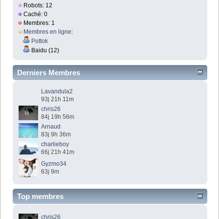
Robots: 12
Caché: 0
Membres: 1
Membres en ligne
:
Pottok
Baidu (12)
Derniers Membres
Lavandula2
93j 21h 11m
chris26
84j 19h 56m
Arnaud
83j 9h 36m
charlieboy
66j 21h 41m
Gyzmo34
63j 9m
Top membres
chris26