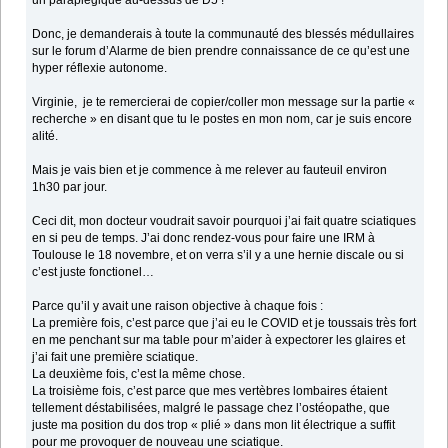
un paraplégique au-dessus de D5 !
Donc, je demanderais à toute la communauté des blessés médullaires
sur le forum d’Alarme de bien prendre connaissance de ce qu’est une
hyper réflexie autonome.
Virginie, je te remercierai de copier/coller mon message sur la partie «
recherche » en disant que tu le postes en mon nom, car je suis encore
alité.
Mais je vais bien et je commence à me relever au fauteuil environ
1h30 par jour.
Ceci dit, mon docteur voudrait savoir pourquoi j’ai fait quatre sciatiques
en si peu de temps. J’ai donc rendez-vous pour faire une IRM à
Toulouse le 18 novembre, et on verra s’il y a une hernie discale ou si
c’est juste fonctionel…
Parce qu’il y avait une raison objective à chaque fois :
La première fois, c’est parce que j’ai eu le COVID et je toussais très fort
en me penchant sur ma table pour m’aider à expectorer les glaires et
j’ai fait une première sciatique.
La deuxième fois, c’est la même chose.
La troisième fois, c’est parce que mes vertèbres lombaires étaient
tellement déstabilisées, malgré le passage chez l’ostéopathe, que
juste ma position du dos trop « plié » dans mon lit électrique a suffit
pour me provoquer de nouveau une sciatique.