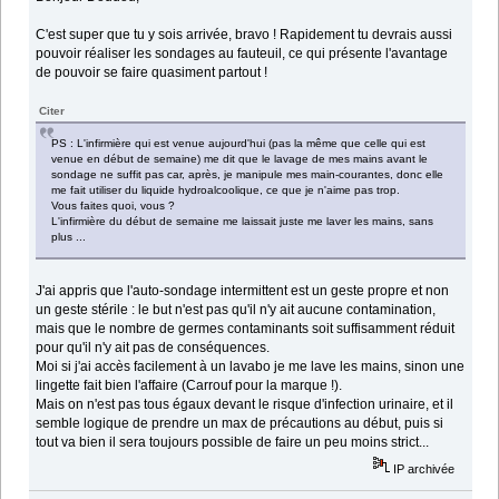
C'est super que tu y sois arrivée, bravo ! Rapidement tu devrais aussi
pouvoir réaliser les sondages au fauteuil, ce qui présente l'avantage
de pouvoir se faire quasiment partout !
Citer
PS : L'infirmière qui est venue aujourd'hui (pas la même que celle qui est
venue en début de semaine) me dit que le lavage de mes mains avant le
sondage ne suffit pas car, après, je manipule mes main-courantes, donc elle
me fait utiliser du liquide hydroalcoolique, ce que je n'aime pas trop.
Vous faites quoi, vous ?
L'infirmière du début de semaine me laissait juste me laver les mains, sans
plus ...
J'ai appris que l'auto-sondage intermittent est un geste propre et non
un geste stérile : le but n'est pas qu'il n'y ait aucune contamination,
mais que le nombre de germes contaminants soit suffisamment réduit
pour qu'il n'y ait pas de conséquences.
Moi si j'ai accès facilement à un lavabo je me lave les mains, sinon une
lingette fait bien l'affaire (Carrouf pour la marque !).
Mais on n'est pas tous égaux devant le risque d'infection urinaire, et il
semble logique de prendre un max de précautions au début, puis si
tout va bien il sera toujours possible de faire un peu moins strict...
IP archivée