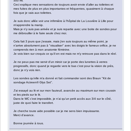
500 ml.
Ceci explique mes sensations de toujours avoir envie d'aller au toilettes et
mes fuites de plus en plus importantes et fréquentes, quasiment à chaque
fois que je vais aux toilettes.
Je suis donc allée voir une infirmière à l'hôpital de La Louvière à Lille pour
m'apprendre la manip.
Mais je n'y suis pas arrivée et je suis repartie avec une boite de sondes pour
me débrouiller à le faire seule chez moi.
Cela fait 3 jours que j'essaie, mais j'en suis toujours au même point, je
n'arrive absolument pas à "visualiser" avec les doigts le fameux orifice, je ne
comprends rien à mon anatomie féminine.
Je vois bien sur croquis ce qu'il en est mais ne m'y retrouve pas dans le réel.
Je ne peux pas me servir d'un miroir car je porte des lunettes à verres
progressifs, donc quand je regarde vers le bas c'est pour la vision de près,
donc je n'y vois rien.
Les sondes qu'elle m'a donné et fait commander sont des Braun "Kit de
sondage Actreen® Glys Set".
J'ai essayé au lit et sur mon fauteuil, avancée au maximum sur mon coussin
et les pieds sur le lit.
Dans le WC c'est impossible, je n'ai qu'un petit accès aux 3/4 sur le côté,
juste de quoi faire le transfert.
Je cherche toute aide possible car je me sens bien impuissante.
Merci d'avance.
Bonne journée à tous.