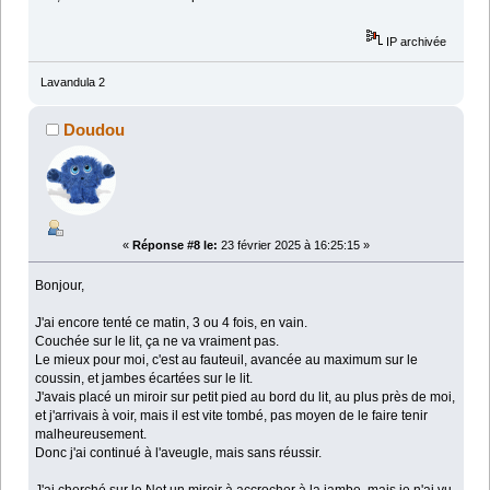
IP archivée
Lavandula 2
Doudou
«
Réponse #8 le:
23 février 2025 à 16:25:15 »
Bonjour,
J'ai encore tenté ce matin, 3 ou 4 fois, en vain.
Couchée sur le lit, ça ne va vraiment pas.
Le mieux pour moi, c'est au fauteuil, avancée au maximum sur le
coussin, et jambes écartées sur le lit.
J'avais placé un miroir sur petit pied au bord du lit, au plus près de moi,
et j'arrivais à voir, mais il est vite tombé, pas moyen de le faire tenir
malheureusement.
Donc j'ai continué à l'aveugle, mais sans réussir.
J'ai cherché sur le Net un miroir à accrocher à la jambe, mais je n'ai vu