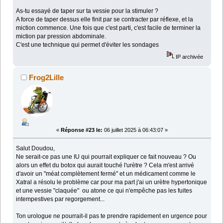
As-tu essayé de taper sur ta vessie pour la stimuler ?
A force de taper dessus elle finit par se contracter par réflexe, et la
miction commence. Une fois que c'est parti, c'est facile de terminer la
miction par pression abdominale.
C'est une technique qui permet d'éviter les sondages
IP archivée
Frog2Lille
«
Réponse #23 le:
06 juillet 2025 à 06:43:07 »
Salut Doudou,
Ne serait-ce pas une IU qui pourrait expliquer ce fait nouveau ? Ou
alors un effet du botox qui aurait touché l'urètre ? Cela m'est arrivé
d'avoir un "méat complètement fermé" et un médicament comme le
Xatral a résolu le problème car pour ma part j'ai un urètre hypertonique
et une vessie "claquée" ou atone ce qui n'empêche pas les fuites
intempestives par regorgement...
Ton urologue ne pourrait-il pas te prendre rapidement en urgence pour