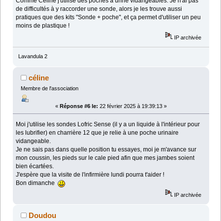
Comme Céline j'utilise des poches à urine vidangeables. Je n'ai pas
de difficultés à y raccorder une sonde, alors je les trouve aussi
pratiques que des kits "Sonde + poche", et ça permet d'utiliser un peu
moins de plastique !
IP archivée
Lavandula 2
céline
Membre de l'association
«
Réponse #6 le:
22 février 2025 à 19:39:13 »
Moi j'utilise les sondes Lofric Sense (il y a un liquide à l'intérieur pour
les lubrifier) en charrière 12 que je relie à une poche urinaire
vidangeable.
Je ne sais pas dans quelle position tu essayes, moi je m'avance sur
mon coussin, les pieds sur le cale pied afin que mes jambes soient
bien écartées.
J'espère que la visite de l'infirmière lundi pourra t'aider !
Bon dimanche
IP archivée
Doudou