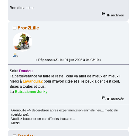
Bon dimanche.
IP archivée
Frog2Lille
«
Réponse #21 le:
01 juin 2025 à 04:03:10 »
Salut
Doudou
,
Ta persévérance va faire le reste : cela va aller de mieux en mieux !
Merci à
Lavandula2
pour m'avoir citée et si je peux aider c'est cool.
Bises à toutes et tous.
La
Batracienne Junky
IP archivée
Grenouille +/- décérébrée après expérimentation animale heu... médicale
(péridurale).
Veuillez l'excuser en cas d'écrits inexacts...
Merki.