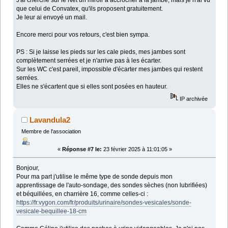
que celui de Convatex, qu'ils proposent gratuitement.
Je leur ai envoyé un mail.
Encore merci pour vos retours, c'est bien sympa.
PS : Si je laisse les pieds sur les cale pieds, mes jambes sont
complètement serrées et je n'arrive pas à les écarter.
Sur les WC c'est pareil, impossible d'écarter mes jambes qui restent
serrées.
Elles ne s'écartent que si elles sont posées en hauteur.
IP archivée
Lavandula2
Membre de l'association
«
Réponse #7 le:
23 février 2025 à 11:01:05 »
Bonjour,
Pour ma part j'utilise le même type de sonde depuis mon
apprentissage de l'auto-sondage, des sondes sèches (non lubrifiées)
et béquillées, en charrière 16, comme celles-ci :
https://fr.vygon.com/fr/produits/urinaire/sondes-vesicales/sonde-
vesicale-bequillee-18-cm