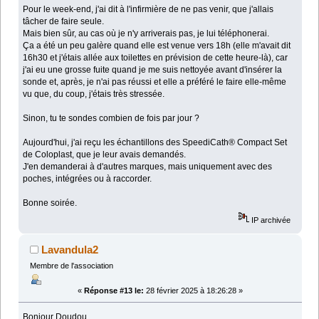
Pour le week-end, j'ai dit à l'infirmière de ne pas venir, que j'allais
tâcher de faire seule.
Mais bien sûr, au cas où je n'y arriverais pas, je lui téléphonerai.
Ça a été un peu galère quand elle est venue vers 18h (elle m'avait dit
16h30 et j'étais allée aux toilettes en prévision de cette heure-là), car
j'ai eu une grosse fuite quand je me suis nettoyée avant d'insérer la
sonde et, après, je n'ai pas réussi et elle a préféré le faire elle-même
vu que, du coup, j'étais très stressée.
Sinon, tu te sondes combien de fois par jour ?
Aujourd'hui, j'ai reçu les échantillons des SpeediCath® Compact Set
de Coloplast, que je leur avais demandés.
J'en demanderai à d'autres marques, mais uniquement avec des
poches, intégrées ou à raccorder.
Bonne soirée.
IP archivée
Lavandula2
Membre de l'association
«
Réponse #13 le:
28 février 2025 à 18:26:28 »
Bonjour Doudou,