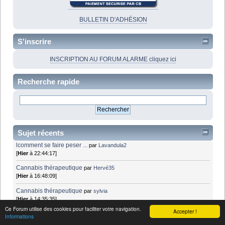
BULLETIN D'ADHÉSION
S'inscrire
INSCRIPTION AU FORUM ALARME cliquez ici
Recherche rapide
Sujet récents
lcomment se faire peser ...
par
Lavandula2
[
Hier
à 22:44:17]
Cannabis thérapeutique
par
Hervé35
[
Hier
à 16:48:09]
Cannabis thérapeutique
par
sylvia
[
Hier
à 14:35:35]
Ce Forum utilise des cookies pour faciliter votre navigation.
Accepter !
Recherche de bien-être et de reconnexion au corps après une lésion
Informations
médullaire
par
sylvia