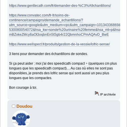
https://www.gentlecath.com/fr/demander-des-%C3%A9chantillons/
https://www.convatec.com/fr-fr/soins-de-
continence/campaigns/demande_echantillons/?
utm_source=google&utm_medium=cpc&utm_campaign=10134336869&utm
530080054072&hsa_kw=sonde%20urinaire%20femme&hsa_mt=p&hsa_net
mBZxkeZMcy8aOt3oqbnEn5tSgb4r22QbmnhoCPmAQAvD_BwE
https://www.wellspect.fr/produits/gestion-de-la-vessie/lofric-sense/
3 liens pour demander des échantillons de sondes.
Si ça peut aider : moi j'ai des speedicath compact
+
(quelques cm plus
longues que les speedicath compact).... Au cas où elles ne sont pas
disponibles, je prends des lofric sense qui sont aussi un peu plus
longues que les compactes.
Bon courage à toi.
IP archivée
Doudou