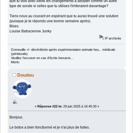
que tu vois avec il/elle les changements à adopter comme un autre
type de sonde si celles que tu utilises t'irriteraient davantage?
Tiens nous au courant en espérant que tu auras trouvé une solution
(puisque je te réponds une bonne semaine après).
Bises.
Louise Batracienne Junky
IP archivée
Grenouille +/- décérébrée après expérimentation animale heu... médicale
(péridurale).
Veuillez l'excuser en cas d'écrits inexacts...
Merki.
Doudou
«
Réponse #22 le:
29 juin 2025 à 16:45:30 »
Bonjour,
Le botox a bien fonctionné et je n'ai plus de fuites.