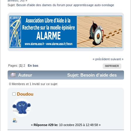
anneso
,
Jo
) »
Sujet:
Besoin d'aide des dames du forum pour apprentissage auto-sondage
« précédent
suivant »
Pages: [
1
]
2
En bas
IMPRIMER
Auteur
Sujet: Besoin d'aide des
dames du forum pour apprentissage auto-sondage
0 Membres et 1 Invité sur ce sujet
(Lu 43027 fois)
Doudou
«
Réponse #29 le:
10 octobre 2025 à 12:48:58 »