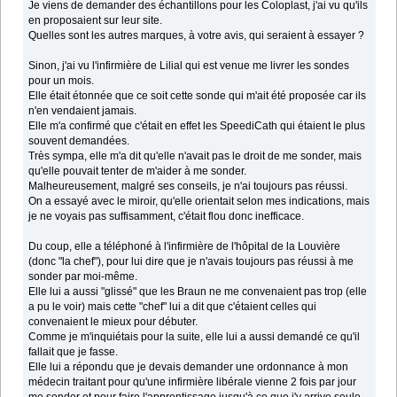
Je viens de demander des échantillons pour les Coloplast, j'ai vu qu'ils
en proposaient sur leur site.
Quelles sont les autres marques, à votre avis, qui seraient à essayer ?
Sinon, j'ai vu l'infirmière de Lilial qui est venue me livrer les sondes
pour un mois.
Elle était étonnée que ce soit cette sonde qui m'ait été proposée car ils
n'en vendaient jamais.
Elle m'a confirmé que c'était en effet les SpeediCath qui étaient le plus
souvent demandées.
Très sympa, elle m'a dit qu'elle n'avait pas le droit de me sonder, mais
qu'elle pouvait tenter de m'aider à me sonder.
Malheureusement, malgré ses conseils, je n'ai toujours pas réussi.
On a essayé avec le miroir, qu'elle orientait selon mes indications, mais
je ne voyais pas suffisamment, c'était flou donc inefficace.
Du coup, elle a téléphoné à l'infirmière de l'hôpital de la Louvière
(donc "la chef"), pour lui dire que je n'avais toujours pas réussi à me
sonder par moi-même.
Elle lui a aussi "glissé" que les Braun ne me convenaient pas trop (elle
a pu le voir) mais cette "chef" lui a dit que c'étaient celles qui
convenaient le mieux pour débuter.
Comme je m'inquiétais pour la suite, elle lui a aussi demandé ce qu'il
fallait que je fasse.
Elle lui a répondu que je devais demander une ordonnance à mon
médecin traitant pour qu'une infirmière libérale vienne 2 fois par jour
me sonder et pour faire l'apprentissage jusqu'à ce que j'y arrive seule.