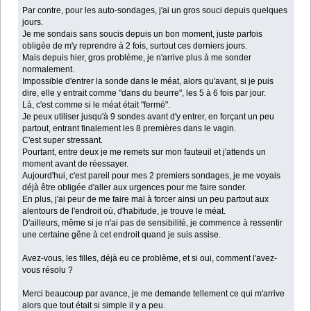
Par contre, pour les auto-sondages, j'ai un gros souci depuis quelques
jours.
Je me sondais sans soucis depuis un bon moment, juste parfois
obligée de m'y reprendre à 2 fois, surtout ces derniers jours.
Mais depuis hier, gros problème, je n'arrive plus à me sonder
normalement.
Impossible d'entrer la sonde dans le méat, alors qu'avant, si je puis
dire, elle y entrait comme "dans du beurre", les 5 à 6 fois par jour.
Là, c'est comme si le méat était "fermé".
Je peux utiliser jusqu'à 9 sondes avant d'y entrer, en forçant un peu
partout, entrant finalement les 8 premières dans le vagin.
C'est super stressant.
Pourtant, entre deux je me remets sur mon fauteuil et j'attends un
moment avant de réessayer.
Aujourd'hui, c'est pareil pour mes 2 premiers sondages, je me voyais
déjà être obligée d'aller aux urgences pour me faire sonder.
En plus, j'ai peur de me faire mal à forcer ainsi un peu partout aux
alentours de l'endroit où, d'habitude, je trouve le méat.
D'ailleurs, même si je n'ai pas de sensibilité, je commence à ressentir
une certaine gêne à cet endroit quand je suis assise.
Avez-vous, les filles, déjà eu ce problème, et si oui, comment l'avez-
vous résolu ?
Merci beaucoup par avance, je me demande tellement ce qui m'arrive
alors que tout était si simple il y a peu.