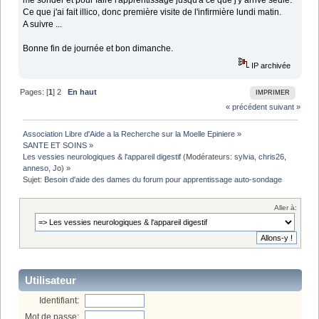
Ce que j'ai fait illico, donc première visite de l'infirmière lundi matin.
A suivre ...
Bonne fin de journée et bon dimanche.
IP archivée
Pages: [
1
]
2
En haut
IMPRIMER
« précédent
suivant »
Association Libre d'Aide a la Recherche sur la Moelle Epiniere
»
SANTE ET SOINS
»
Les vessies neurologiques & l'appareil digestif
(Modérateurs:
sylvia
,
chris26
,
anneso
,
Jo
) »
Sujet:
Besoin d'aide des dames du forum pour apprentissage auto-sondage
Aller à:
Utilisateur
Identifiant:
Mot de passe: