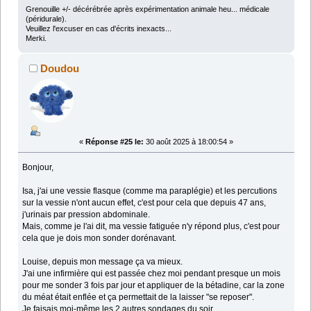
Grenouille +/- décérébrée après expérimentation animale heu... médicale
(péridurale).
Veuillez l'excuser en cas d'écrits inexacts...
Merki.
Doudou
«
Réponse #25 le:
30 août 2025 à 18:00:54 »
Bonjour,
Isa, j'ai une vessie flasque (comme ma paraplégie) et les percutions
sur la vessie n'ont aucun effet, c'est pour cela que depuis 47 ans,
j'urinais par pression abdominale.
Mais, comme je l'ai dit, ma vessie fatiguée n'y répond plus, c'est pour
cela que je dois mon sonder dorénavant.
Louise, depuis mon message ça va mieux.
J'ai une infirmière qui est passée chez moi pendant presque un mois
pour me sonder 3 fois par jour et appliquer de la bétadine, car la zone
du méat était enflée et ça permettait de la laisser "se reposer".
Je faisais moi-même les 2 autres sondages du soir.