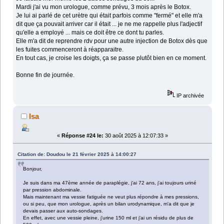
Mardi j'ai vu mon urologue, comme prévu, 3 mois après le Botox.
Je lui ai parlé de cet urètre qui était parfois comme "fermé" et elle m'a
dit que ça pouvait arriver car il était ... je ne me rappelle plus l'adjectif
qu'elle a employé ... mais ce doit être ce dont tu parles.
Elle m'a dit de reprendre rdv pour une autre injection de Botox dès que
les fuites commenceront à réapparaitre.
En tout cas, je croise les doigts, ça se passe plutôt bien en ce moment.
Bonne fin de journée.
IP archivée
Isa
«
Réponse #24 le:
30 août 2025 à 12:07:33 »
Citation de: Doudou le 21 février 2025 à 14:00:27
Bonjour,
Je suis dans ma 47ème année de paraplégie, j'ai 72 ans, j'ai toujours uriné
par pression abdominale.
Mais maintenant ma vessie fatiguée ne veut plus répondre à mes pressions,
ou si peu, que mon urologue, après un bilan urodynamique, m'a dit que je
devais passer aux auto-sondages.
En effet, avec une vessie pleine, j'urine 150 ml et j'ai un résidu de plus de