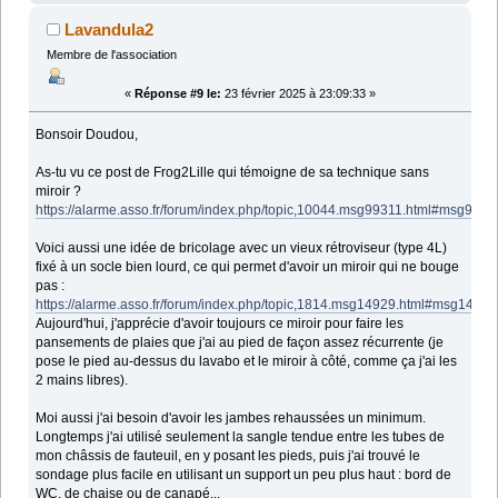
Lavandula2
Membre de l'association
«
Réponse #9 le:
23 février 2025 à 23:09:33 »
Bonsoir Doudou,
As-tu vu ce post de Frog2Lille qui témoigne de sa technique sans
miroir ?
https://alarme.asso.fr/forum/index.php/topic,10044.msg99311.html#msg9931
Voici aussi une idée de bricolage avec un vieux rétroviseur (type 4L)
fixé à un socle bien lourd, ce qui permet d'avoir un miroir qui ne bouge
pas :
https://alarme.asso.fr/forum/index.php/topic,1814.msg14929.html#msg14929
Aujourd'hui, j'apprécie d'avoir toujours ce miroir pour faire les
pansements de plaies que j'ai au pied de façon assez récurrente (je
pose le pied au-dessus du lavabo et le miroir à côté, comme ça j'ai les
2 mains libres).
Moi aussi j'ai besoin d'avoir les jambes rehaussées un minimum.
Longtemps j'ai utilisé seulement la sangle tendue entre les tubes de
mon châssis de fauteuil, en y posant les pieds, puis j'ai trouvé le
sondage plus facile en utilisant un support un peu plus haut : bord de
WC, de chaise ou de canapé...