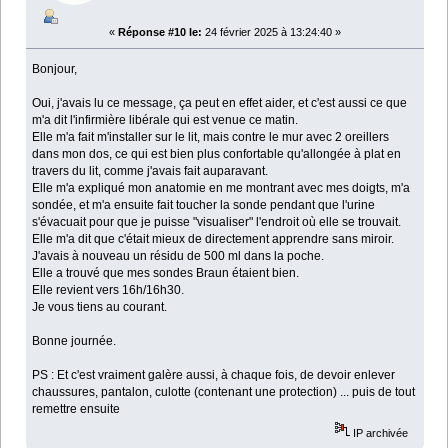
«
Réponse #10 le:
24 février 2025 à 13:24:40 »
Bonjour,
Oui, j'avais lu ce message, ça peut en effet aider, et c'est aussi ce que
m'a dit l'infirmière libérale qui est venue ce matin.
Elle m'a fait m'installer sur le lit, mais contre le mur avec 2 oreillers
dans mon dos, ce qui est bien plus confortable qu'allongée à plat en
travers du lit, comme j'avais fait auparavant.
Elle m'a expliqué mon anatomie en me montrant avec mes doigts, m'a
sondée, et m'a ensuite fait toucher la sonde pendant que l'urine
s'évacuait pour que je puisse "visualiser" l'endroit où elle se trouvait.
Elle m'a dit que c'était mieux de directement apprendre sans miroir.
J'avais à nouveau un résidu de 500 ml dans la poche.
Elle a trouvé que mes sondes Braun étaient bien.
Elle revient vers 16h/16h30.
Je vous tiens au courant.
Bonne journée.
PS : Et c'est vraiment galère aussi, à chaque fois, de devoir enlever
chaussures, pantalon, culotte (contenant une protection) ... puis de tout
remettre ensuite
IP archivée