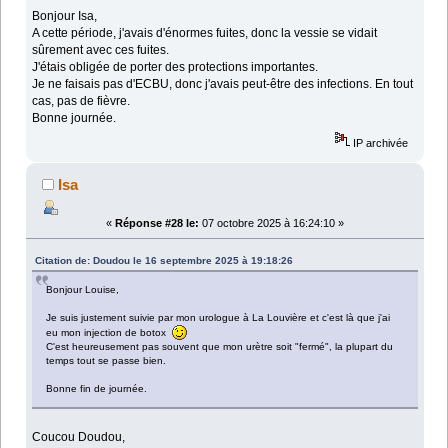
Bonjour Isa,
A cette période, j'avais d'énormes fuites, donc la vessie se vidait
sûrement avec ces fuites.
J'étais obligée de porter des protections importantes.
Je ne faisais pas d'ECBU, donc j'avais peut-être des infections. En tout
cas, pas de fièvre.
Bonne journée.
IP archivée
Isa
«
Réponse #28 le:
07 octobre 2025 à 16:24:10 »
Citation de: Doudou le 16 septembre 2025 à 19:18:26
Bonjour Louise,
Je suis justement suivie par mon urologue à La Louvière et c'est là que j'ai
eu mon injection de botox
C'est heureusement pas souvent que mon urètre soit "fermé", la plupart du
temps tout se passe bien.
Bonne fin de journée.
Coucou Doudou,