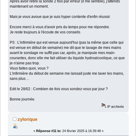
Après avoir retiré la sonde 2 fois par erreur (il me semble), j'attends
maintenant un moment.
Mais je vous avoue que je suis hyper contente d'enfin réussir.
Encore merci à vous d'avoir pris du temps pour me répondre.
Je reste toujours à l'écoute de vos conseils.
PS : L'infirmière qui est venue aujourd'hui (pas la même que celle qui
est venue en début de semaine) me dit que le lavage de mes mains
avant le sondage ne suffit pas car, après, je manipule mes main-
courantes, donc elle me fait utiliser du liquide hydroalcoolique, ce que
je n'aime pas trop.
Vous faites quoi, vous ?
L'infirmière du début de semaine me laissait juste me laver les mains,
sans plus ...
Edit le 28/02 : Combien de fois vous sondez-vous par jour ?
Bonne journée.
IP archivée
zylorique
«
Réponse #11 le:
24 février 2025 à 16:39:48 »