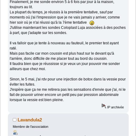
Finalement, je me sonde environ 5 à 6 fois par jour à la maison,
toujours au lit.
La plupart du temps, je réussis à la première tentative, sauf par
moments où j'ai l'impression que je ne vais jamais y arriver, comme
hier soir où je n'ai réussi qu'à la 7ème tentative
J'utilise maintenant les sondes Coloplast Luja associées à des poches
à part, que j'adapte sur les sondes.
Il va falloir que je tente à nouveau au fauteuil, le premier test ayant
raté.
Mais pas facile car mon coussin est plus haut sur le devant qu'à
l'arrière, donc difficile de me placer tout au bord du coussin.
Il faudra bien que je réussisse si je veux un jour pouvoir me sonder
ailleurs que chez moi.
Sinon, le 5 mai, j'ai rdv pour une injection de botox dans la vessie pour
éviter les fuites.
J'espère que ça ne me retirera pas les sensations d'envie que j'ai, ni le
fait de pouvoir uriner encore un petit peu par pression abdominale
lorsque la vessie est bien pleine.
IP archivée
Lavandula2
Membre de l'association