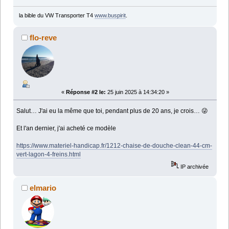
la bible du VW Transporter T4
www.buspirit
.
flo-reve
«
Réponse #2 le:
25 juin 2025 à 14:34:20 »
Salut… J'ai eu la même que toi, pendant plus de 20 ans, je crois… 😜
Et l'an dernier, j'ai acheté ce modèle
https://www.materiel-handicap.fr/1212-chaise-de-douche-clean-44-cm-
vert-lagon-4-freins.html
IP archivée
elmario