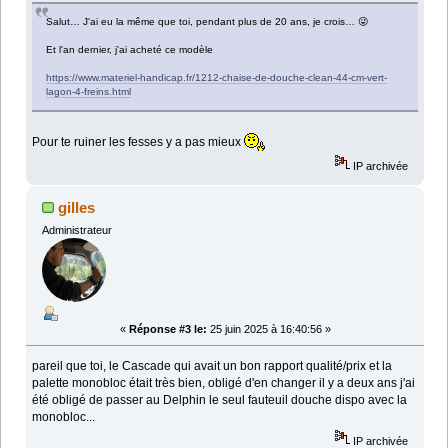
Salut… J'ai eu la même que toi, pendant plus de 20 ans, je crois… 😜
Et l'an dernier, j'ai acheté ce modèle
https://www.materiel-handicap.fr/1212-chaise-de-douche-clean-44-cm-vert-
lagon-4-freins.html
Pour te ruiner les fesses y a pas mieux
IP archivée
gilles
Administrateur
«
Réponse #3 le:
25 juin 2025 à 16:40:56 »
pareil que toi, le Cascade qui avait un bon rapport qualité/prix et la
palette monobloc était très bien, obligé d'en changer il y a deux ans j'ai
été obligé de passer au Delphin le seul fauteuil douche dispo avec la
monobloc...
IP archivée