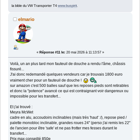
la bible du VW Transporter T4
www.buspirit
.
elmario
«
Réponse #11 le:
20 mai 2026 à 11:13:57 »
Voilà, un an plus tard mon fauteuil de douche a rendu l'âme, châssis
fissuré...
J'ai donc redemandé quelques vendeurs car je trouvais 1800 euro
vraiment cher pour un fauteuil de douche !
sur amazon c'est 500 balles sauf que les reposes pieds sont retirables
et donc la "potence" avancé ce qui est contraignant voir dangereux ou
impossible pour les transfert...
Et j'ai trouvé :
Meyra McWet
cadre en alu, accoudoirs inclinables (mais très 'haut' :/), repose pied /
palette monobloc inclinable, grandes roues 24" (perso j'ai remis les 22"
de l'ancien pour être 'safe' et ne pas frotter mes fesses durant le
transfert...
Prix max conseillé 850e