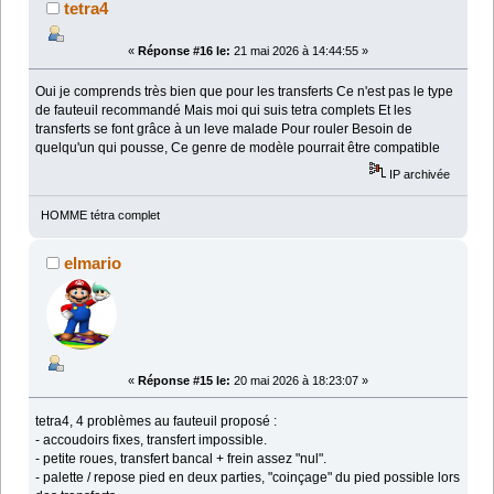
tetra4
«
Réponse #16 le:
21 mai 2026 à 14:44:55 »
Oui je comprends très bien que pour les transferts Ce n'est pas le type
de fauteuil recommandé Mais moi qui suis tetra complets Et les
transferts se font grâce à un leve malade Pour rouler Besoin de
quelqu'un qui pousse, Ce genre de modèle pourrait être compatible
IP archivée
HOMME tétra complet
elmario
«
Réponse #15 le:
20 mai 2026 à 18:23:07 »
tetra4, 4 problèmes au fauteuil proposé :
- accoudoirs fixes, transfert impossible.
- petite roues, transfert bancal + frein assez "nul".
- palette / repose pied en deux parties, "coinçage" du pied possible lors