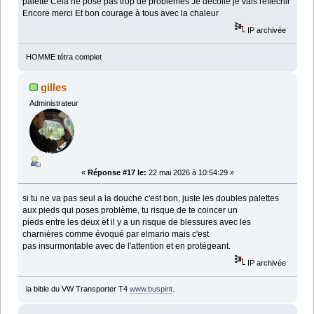
palette Cela ne pose pas trop de problèmes Je décolle je vais réfléchir
Encore merci Et bon courage à tous avec la chaleur
IP archivée
HOMME tétra complet
gilles
Administrateur
«
Réponse #17 le:
22 mai 2026 à 10:54:29 »
si tu ne va pas seul a la douche c'est bon, juste les doubles palettes
aux pieds qui poses problème, tu risque de te coincer un
pieds entre les deux et il y a un risque de blessures avec les
charnières comme évoqué par elmario mais c'est
pas insurmontable avec de l'attention et en protégeant.
IP archivée
la bible du VW Transporter T4
www.buspirit
.