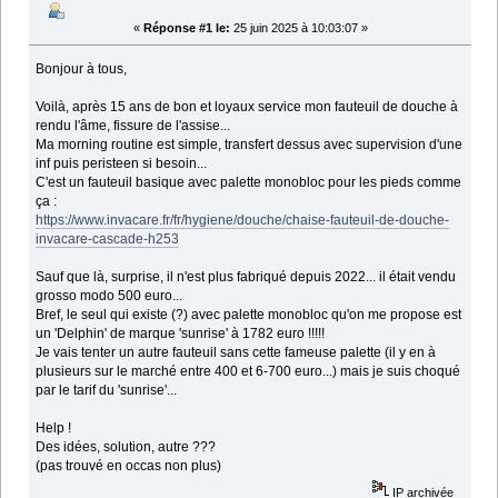
«
Réponse #1 le:
25 juin 2025 à 10:03:07 »
Bonjour à tous,
Voilà, après 15 ans de bon et loyaux service mon fauteuil de douche à
rendu l'âme, fissure de l'assise...
Ma morning routine est simple, transfert dessus avec supervision d'une
inf puis peristeen si besoin...
C'est un fauteuil basique avec palette monobloc pour les pieds comme
ça :
https://www.invacare.fr/fr/hygiene/douche/chaise-fauteuil-de-douche-
invacare-cascade-h253
Sauf que là, surprise, il n'est plus fabriqué depuis 2022... il était vendu
grosso modo 500 euro...
Bref, le seul qui existe (?) avec palette monobloc qu'on me propose est
un 'Delphin' de marque 'sunrise' à 1782 euro !!!!!
Je vais tenter un autre fauteuil sans cette fameuse palette (il y en à
plusieurs sur le marché entre 400 et 6-700 euro...) mais je suis choqué
par le tarif du 'sunrise'...
Help !
Des idées, solution, autre ???
(pas trouvé en occas non plus)
IP archivée