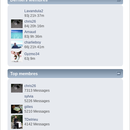
Lavandula2
93j 21h 37m
chris26
84j 20h 16m
Arnaud
83j 9h 36m
charlieboy
66j 21h 41m
Gyzmo34
63j 9m
Top membres
chris26
7313 Messages
sylvia
5226 Messages
gilles
5210 Messages
TDelrieu
4142 Messages