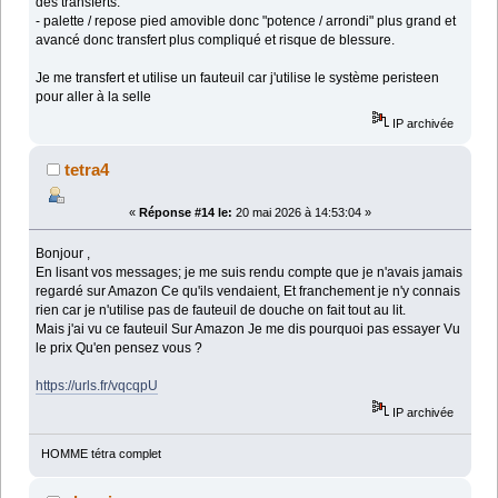
des transferts.
- palette / repose pied amovible donc "potence / arrondi" plus grand et
avancé donc transfert plus compliqué et risque de blessure.
Je me transfert et utilise un fauteuil car j'utilise le système peristeen
pour aller à la selle
IP archivée
tetra4
«
Réponse #14 le:
20 mai 2026 à 14:53:04 »
Bonjour ,
En lisant vos messages; je me suis rendu compte que je n'avais jamais
regardé sur Amazon Ce qu'ils vendaient, Et franchement je n'y connais
rien car je n'utilise pas de fauteuil de douche on fait tout au lit.
Mais j'ai vu ce fauteuil Sur Amazon Je me dis pourquoi pas essayer Vu
le prix Qu'en pensez vous ?
https://urls.fr/vqcqpU
IP archivée
HOMME tétra complet