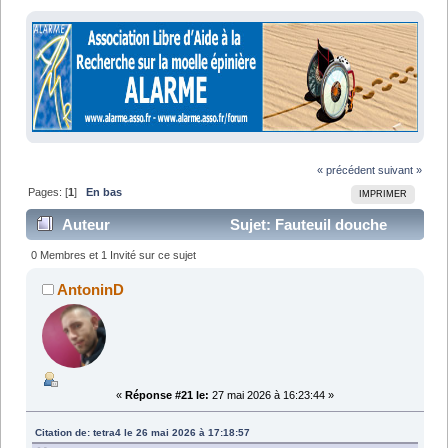
« précédent
suivant »
Pages: [
1
]
En bas
IMPRIMER
Auteur
Sujet: Fauteuil douche
"normal" hors de stock/prix ? (Lu 51848 fois)
0 Membres et 1 Invité sur ce sujet
AntoninD
«
Réponse #21 le:
27 mai 2026 à 16:23:44 »
Citation de: tetra4 le 26 mai 2026 à 17:18:57