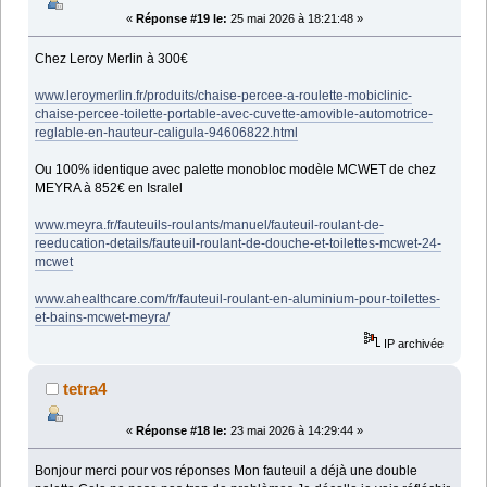
«
Réponse #19 le:
25 mai 2026 à 18:21:48 »
Chez Leroy Merlin à 300€
www.leroymerlin.fr/produits/chaise-percee-a-roulette-mobiclinic-
chaise-percee-toilette-portable-avec-cuvette-amovible-automotrice-
reglable-en-hauteur-caligula-94606822.html
Ou 100% identique avec palette monobloc modèle MCWET de chez
MEYRA à 852€ en Isralel
www.meyra.fr/fauteuils-roulants/manuel/fauteuil-roulant-de-
reeducation-details/fauteuil-roulant-de-douche-et-toilettes-mcwet-24-
mcwet
www.ahealthcare.com/fr/fauteuil-roulant-en-aluminium-pour-toilettes-
et-bains-mcwet-meyra/
IP archivée
tetra4
«
Réponse #18 le:
23 mai 2026 à 14:29:44 »
Bonjour merci pour vos réponses Mon fauteuil a déjà une double