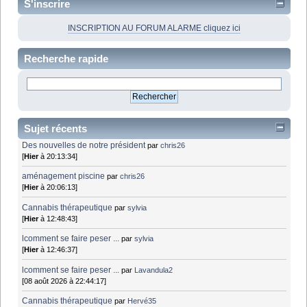
S'inscrire
INSCRIPTION AU FORUM ALARME cliquez ici
Recherche rapide
Sujet récents
Des nouvelles de notre président
par
chris26
[
Hier
à 20:13:34]
aménagement piscine
par
chris26
[
Hier
à 20:06:13]
Cannabis thérapeutique
par
sylvia
[
Hier
à 12:48:43]
lcomment se faire peser ...
par
sylvia
[
Hier
à 12:46:37]
lcomment se faire peser ...
par
Lavandula2
[08 août 2026 à 22:44:17]
Cannabis thérapeutique
par
Hervé35