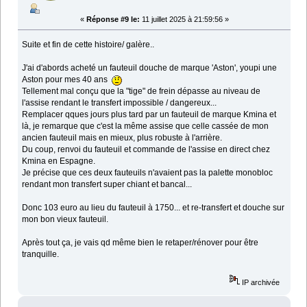
«
Réponse #9 le:
11 juillet 2025 à 21:59:56 »
Suite et fin de cette histoire/ galère..
J'ai d'abords acheté un fauteuil douche de marque 'Aston', youpi une
Aston pour mes 40 ans
Tellement mal conçu que la "tige" de frein dépasse au niveau de
l'assise rendant le transfert impossible / dangereux...
Remplacer qques jours plus tard par un fauteuil de marque Kmina et
là, je remarque que c'est la même assise que celle cassée de mon
ancien fauteuil mais en mieux, plus robuste à l'arrière.
Du coup, renvoi du fauteuil et commande de l'assise en direct chez
Kmina en Espagne.
Je précise que ces deux fauteuils n'avaient pas la palette monobloc
rendant mon transfert super chiant et bancal...
Donc 103 euro au lieu du fauteuil à 1750... et re-transfert et douche sur
mon bon vieux fauteuil.
Après tout ça, je vais qd même bien le retaper/rénover pour être
tranquille.
IP archivée