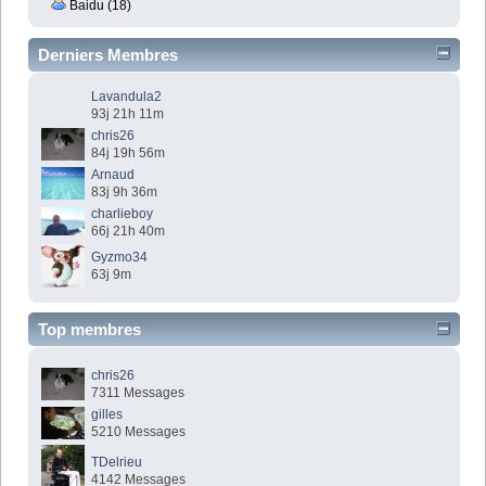
Baidu (18)
Derniers Membres
Lavandula2
93j 21h 11m
chris26
84j 19h 56m
Arnaud
83j 9h 36m
charlieboy
66j 21h 40m
Gyzmo34
63j 9m
Top membres
chris26
7311 Messages
gilles
5210 Messages
TDelrieu
4142 Messages