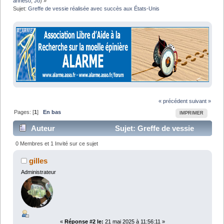
anneso
,
Jo
) »
Sujet:
Greffe de vessie réalisée avec succès aux États-Unis
« précédent
suivant »
Pages: [
1
]
En bas
IMPRIMER
Auteur
Sujet: Greffe de vessie
réalisée avec succès aux États-Unis (Lu 15291 fois)
0 Membres et 1 Invité sur ce sujet
gilles
Administrateur
«
Réponse #2 le:
21 mai 2025 à 11:56:11 »