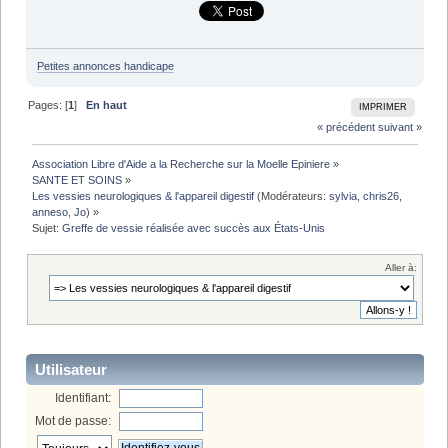
Petites annonces handicape
Pages: [
1
]
En haut
IMPRIMER
« précédent
suivant »
Association Libre d'Aide a la Recherche sur la Moelle Epiniere
»
SANTE ET SOINS
»
Les vessies neurologiques & l'appareil digestif
(Modérateurs:
sylvia
,
chris26
,
anneso
,
Jo
) »
Sujet:
Greffe de vessie réalisée avec succès aux États-Unis
Aller à:
Utilisateur
Identifiant:
Mot de passe: