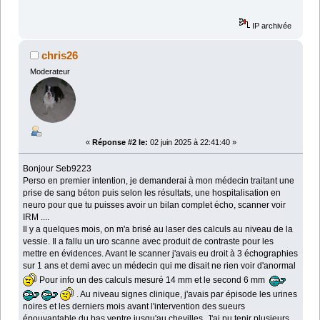
IP archivée
chris26
Moderateur
«
Réponse #2 le:
02 juin 2025 à 22:41:40 »
Bonjour Seb9223
Perso en premier intention, je demanderai à mon médecin traitant une
prise de sang béton puis selon les résultats, une hospitalisation en
neuro pour que tu puisses avoir un bilan complet écho, scanner voir
IRM ....
Il y a quelques mois, on m'a brisé au laser des calculs au niveau de la
vessie. Il a fallu un uro scanne avec produit de contraste pour les
mettre en évidences. Avant le scanner j'avais eu droit à 3 échographies
sur 1 ans et demi avec un médecin qui me disait ne rien voir d'anormal
Pour info un des calculs mesuré 14 mm et le second 6 mm
. Au niveau signes clinique, j'avais par épisode les urines
noires et les derniers mois avant l'intervention des sueurs
épouvantable du bas ventre jusqu'au chevilles. J'ai pu tenir plusieurs