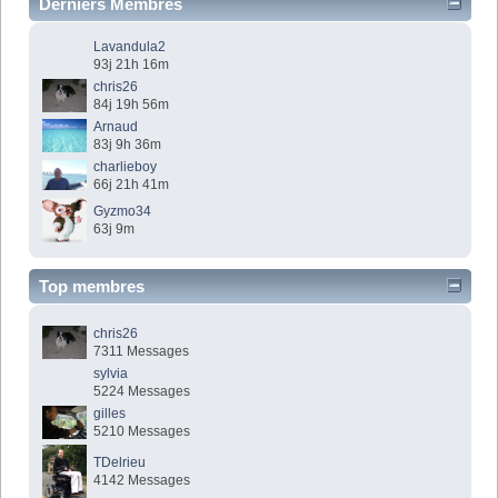
Derniers Membres
Lavandula2
93j 21h 16m
chris26
84j 19h 56m
Arnaud
83j 9h 36m
charlieboy
66j 21h 41m
Gyzmo34
63j 9m
Top membres
chris26
7311 Messages
sylvia
5224 Messages
gilles
5210 Messages
TDelrieu
4142 Messages