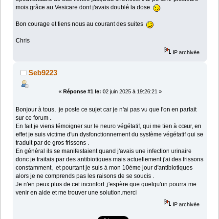
mois grâce au Vesicare dont j'avais doublé la dose
Bon courage et tiens nous au courant des suites
Chris
IP archivée
Seb9223
«
Réponse #1 le:
02 juin 2025 à 19:26:21 »
Bonjour à tous, je poste ce sujet car je n'ai pas vu que l'on en parlait
sur ce forum .
En fait je viens témoigner sur le neuro végétatif, qui me tien à cœur, en
effet je suis victime d'un dysfonctionnement du système végétatif qui se
traduit par de gros frissons .
En général ils se manifestaient quand j'avais une infection urinaire
donc je traitais par des antibiotiques mais actuellement j'ai des frissons
constamment, et pourtant je suis à mon 10ème jour d'antibiotiques
alors je ne comprends pas les raisons de se soucis .
Je n'en peux plus de cet inconfort ,j'espère que quelqu'un pourra me
venir en aide et me trouver une solution.merci
IP archivée