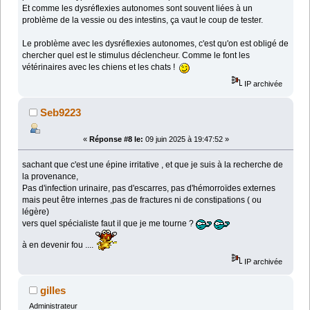
Et comme les dysréflexies autonomes sont souvent liées à un
problème de la vessie ou des intestins, ça vaut le coup de tester.
Le problème avec les dysréflexies autonomes, c'est qu'on est obligé de
chercher quel est le stimulus déclencheur. Comme le font les
vétérinaires avec les chiens et les chats !
IP archivée
Seb9223
«
Réponse #8 le:
09 juin 2025 à 19:47:52 »
sachant que c'est une épine irritative , et que je suis à la recherche de
la provenance,
Pas d'infection urinaire, pas d'escarres, pas d'hémorroïdes externes
mais peut être internes ,pas de fractures ni de constipations ( ou
légère)
vers quel spécialiste faut il que je me tourne ?
à en devenir fou ....
IP archivée
gilles
Administrateur