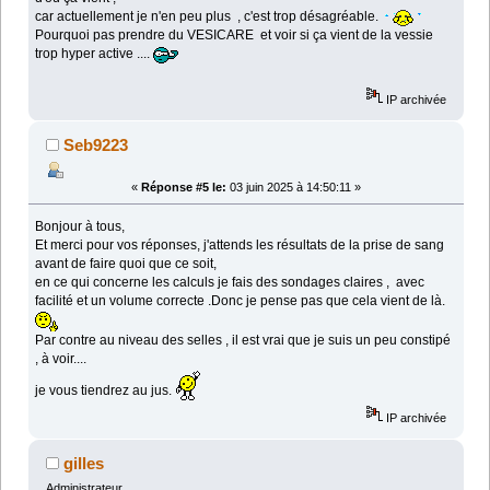
car actuellement je n'en peu plus , c'est trop désagréable.
Pourquoi pas prendre du VESICARE et voir si ça vient de la vessie
trop hyper active ....
IP archivée
Seb9223
«
Réponse #5 le:
03 juin 2025 à 14:50:11 »
Bonjour à tous,
Et merci pour vos réponses, j'attends les résultats de la prise de sang
avant de faire quoi que ce soit,
en ce qui concerne les calculs je fais des sondages claires , avec
facilité et un volume correcte .Donc je pense pas que cela vient de là.
Par contre au niveau des selles , il est vrai que je suis un peu constipé
, à voir....
je vous tiendrez au jus.
IP archivée
gilles
Administrateur