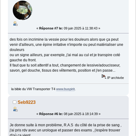
«
Réponse #7 le:
09 juin 2025 à 11:38:43 »
des fois on incrimine la vessie pour les douleurs alors que ça peut
venir d'ailleurs, une épine irritative n'importe ou peut matérialiser une
douleurs
ou un signe ailleurs, par exemple, j'ai mal au cul et je transpire coté
gauche du front.
Il faut que tu soit attentif a tout, changement de lessive/adoucisseur,
savon, gel douche, tissus des vêtements, position et j'en passe...
IP archivée
la bible du VW Transporter T4
www.buspirit
.
Seb9223
«
Réponse #6 le:
08 juin 2025 à 18:14:39 »
Je donne suite à mon problème, R.A.S du côté de la prise de sang ,
j'ai pris rdv avec un urologue et passer des exams , j'espère trouver
d'où ça vient ,