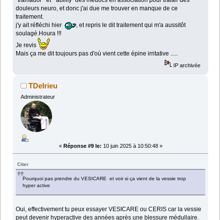
"tramadol" et " abilify" des médocs en association pour traiter des
douleurs neuro, et donc j'ai due me trouver en manque de ce
traitement.
j'y ait réfléchi hier
, et repris le dit traitement qui m'a aussitôt
soulagé.Houra !!!
Je revis
Mais ça me dit toujours pas d'où vient cette épine irritative .....
IP archivée
TDelrieu
Administrateur
«
Réponse #9 le:
10 juin 2025 à 10:50:48 »
Citer
Pourquoi pas prendre du VESICARE et voir si ça vient de la vessie trop
hyper active
Oui, effectivement tu peux essayer VESICARE ou CERIS car la vessie
peut devenir hyperactive des années après une blessure médullaire.