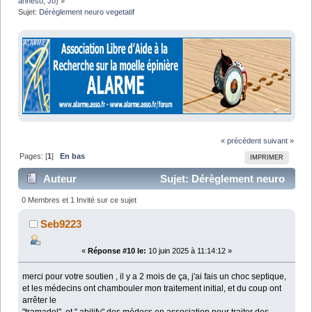
anneso
,
Jo
) »
Sujet:
Dérèglement neuro vegetatif
« précédent
suivant »
Pages: [
1
]
En bas
IMPRIMER
Auteur
Sujet: Dérèglement neuro
vegetatif (Lu 26257 fois)
0 Membres et 1 Invité sur ce sujet
Seb9223
«
Réponse #10 le:
10 juin 2025 à 11:14:12 »
merci pour votre soutien , il y a 2 mois de ça, j'ai fais un choc septique,
et les médecins ont chambouler mon traitement initial, et du coup ont
arrêter le