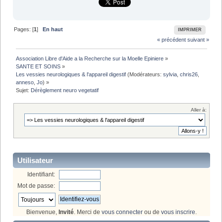
Pages: [
1
]
En haut
IMPRIMER
« précédent
suivant »
Association Libre d'Aide a la Recherche sur la Moelle Epiniere
»
SANTE ET SOINS
»
Les vessies neurologiques & l'appareil digestif
(Modérateurs:
sylvia
,
chris26
,
anneso
,
Jo
) »
Sujet:
Dérèglement neuro vegetatif
Aller à:
Utilisateur
Identifiant:
Mot de passe:
Bienvenue,
Invité
. Merci de
vous connecter
ou de
vous inscrire
.