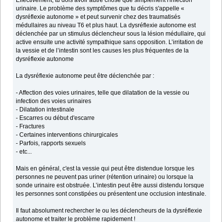
Effectivement, tu dois avoir autre chose que simplement l'infection
urinaire. Le problème des symptômes que tu décris s'appelle «
dysréflexie autonome » et peut survenir chez des traumatisés
médullaires au niveau T6 et plus haut. La dysréflexie autonome est
déclenchée par un stimulus déclencheur sous la lésion médullaire, qui
active ensuite une activité sympathique sans opposition. L’irritation de
la vessie et de l’intestin sont les causes les plus fréquentes de la
dysréflexie autonome
La dysréflexie autonome peut être déclenchée par :
- Affection des voies urinaires, telle que dilatation de la vessie ou
infection des voies urinaires
- Dilatation intestinale
- Escarres ou début d'escarre
- Fractures
- Certaines interventions chirurgicales
- Parfois, rapports sexuels
- etc...
Mais en général, c'est la vessie qui peut être distendue lorsque les
personnes ne peuvent pas uriner (rétention urinaire) ou lorsque la
sonde urinaire est obstruée. L’intestin peut être aussi distendu lorsque
les personnes sont constipées ou présentent une occlusion intestinale.
Il faut absolument rechercher le ou les déclencheurs de la dysréflexie
autonome et traiter le problème rapidement !