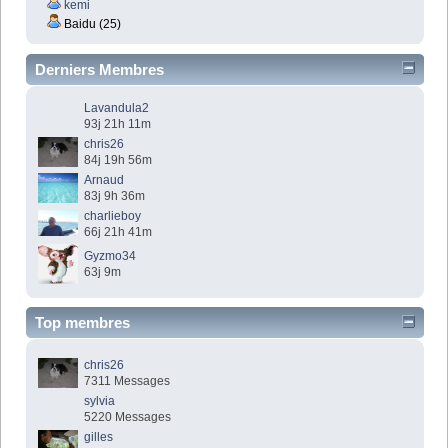
kemi
Baidu (25)
Derniers Membres
Lavandula2
93j 21h 11m
chris26
84j 19h 56m
Arnaud
83j 9h 36m
charlieboy
66j 21h 41m
Gyzmo34
63j 9m
Top membres
chris26
7311 Messages
sylvia
5220 Messages
gilles