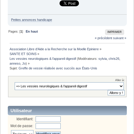
Petites annonces handicape
Pages: [
1
]
En haut
IMPRIMER
« précédent
suivant »
Association Libre d'Aide a la Recherche sur la Moelle Epiniere
»
SANTE ET SOINS
»
Les vessies neurologiques & l'appareil digestif
(Modérateurs:
sylvia
,
chris26
,
anneso
,
Jo
) »
Sujet:
Greffe de vessie réalisée avec succès aux États-Unis
Aller à:
Utilisateur
Identifiant:
Mot de passe: