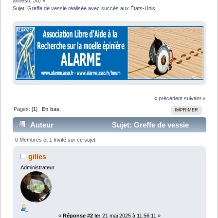
anneso
,
Jo
) »
Sujet:
Greffe de vessie réalisée avec succès aux États-Unis
« précédent
suivant »
Pages: [
1
]
En bas
IMPRIMER
Auteur
Sujet: Greffe de vessie
réalisée avec succès aux États-Unis (Lu 15431 fois)
0 Membres et 1 Invité sur ce sujet
gilles
Administrateur
«
Réponse #2 le:
21 mai 2025 à 11:56:11 »