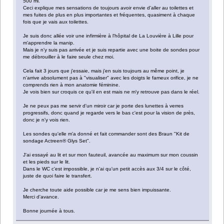
500 ml.
Ceci explique mes sensations de toujours avoir envie d'aller au toilettes et
mes fuites de plus en plus importantes et fréquentes, quasiment à chaque
fois que je vais aux toilettes.
Je suis donc allée voir une infirmière à l'hôpital de La Louvière à Lille pour
m'apprendre la manip.
Mais je n'y suis pas arrivée et je suis repartie avec une boite de sondes pour
me débrouiller à le faire seule chez moi.
Cela fait 3 jours que j'essaie, mais j'en suis toujours au même point, je
n'arrive absolument pas à "visualiser" avec les doigts le fameux orifice, je ne
comprends rien à mon anatomie féminine.
Je vois bien sur croquis ce qu'il en est mais ne m'y retrouve pas dans le réel.
Je ne peux pas me servir d'un miroir car je porte des lunettes à verres
progressifs, donc quand je regarde vers le bas c'est pour la vision de près,
donc je n'y vois rien.
Les sondes qu'elle m'a donné et fait commander sont des Braun "Kit de
sondage Actreen® Glys Set".
J'ai essayé au lit et sur mon fauteuil, avancée au maximum sur mon coussin
et les pieds sur le lit.
Dans le WC c'est impossible, je n'ai qu'un petit accès aux 3/4 sur le côté,
juste de quoi faire le transfert.
Je cherche toute aide possible car je me sens bien impuissante.
Merci d'avance.
Bonne journée à tous.