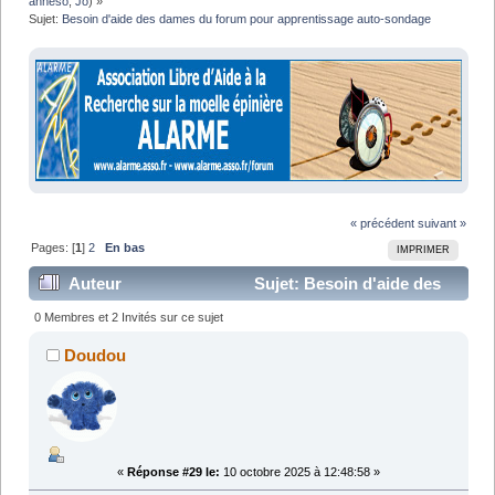
anneso
,
Jo
) »
Sujet:
Besoin d'aide des dames du forum pour apprentissage auto-sondage
« précédent
suivant »
Pages: [
1
]
2
En bas
IMPRIMER
Auteur
Sujet: Besoin d'aide des
dames du forum pour apprentissage auto-sondage
0 Membres et 2 Invités sur ce sujet
(Lu 42772 fois)
Doudou
«
Réponse #29 le:
10 octobre 2025 à 12:48:58 »