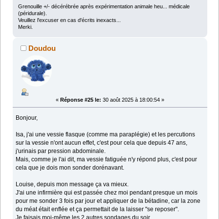
Grenouille +/- décérébrée après expérimentation animale heu... médicale
(péridurale).
Veuillez l'excuser en cas d'écrits inexacts...
Merki.
Doudou
«
Réponse #25 le:
30 août 2025 à 18:00:54 »
Bonjour,
Isa, j'ai une vessie flasque (comme ma paraplégie) et les percutions
sur la vessie n'ont aucun effet, c'est pour cela que depuis 47 ans,
j'urinais par pression abdominale.
Mais, comme je l'ai dit, ma vessie fatiguée n'y répond plus, c'est pour
cela que je dois mon sonder dorénavant.
Louise, depuis mon message ça va mieux.
J'ai une infirmière qui est passée chez moi pendant presque un mois
pour me sonder 3 fois par jour et appliquer de la bétadine, car la zone
du méat était enflée et ça permettait de la laisser "se reposer".
Je faisais moi-même les 2 autres sondages du soir.