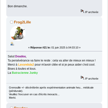
Bon dimanche.
IP archivée
Frog2Lille
«
Réponse #21 le:
01 juin 2025 à 04:03:10 »
Salut
Doudou
,
Ta persévérance va faire le reste : cela va aller de mieux en mieux !
Merci à
Lavandula2
pour m'avoir citée et si je peux aider c'est cool.
Bises à toutes et tous.
La
Batracienne Junky
IP archivée
Grenouille +/- décérébrée après expérimentation animale heu... médicale
(péridurale).
Veuillez l'excuser en cas d'écrits inexacts...
Merki.