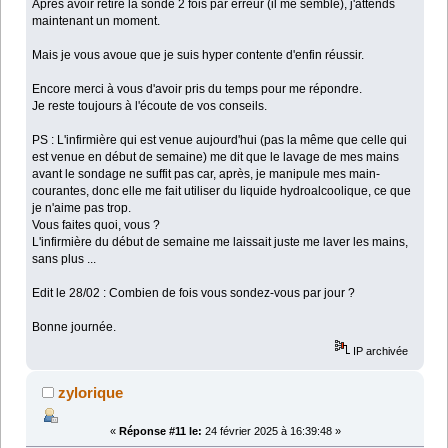
Après avoir retiré la sonde 2 fois par erreur (il me semble), j'attends
maintenant un moment.
Mais je vous avoue que je suis hyper contente d'enfin réussir.
Encore merci à vous d'avoir pris du temps pour me répondre.
Je reste toujours à l'écoute de vos conseils.
PS : L'infirmière qui est venue aujourd'hui (pas la même que celle qui
est venue en début de semaine) me dit que le lavage de mes mains
avant le sondage ne suffit pas car, après, je manipule mes main-
courantes, donc elle me fait utiliser du liquide hydroalcoolique, ce que
je n'aime pas trop.
Vous faites quoi, vous ?
L'infirmière du début de semaine me laissait juste me laver les mains,
sans plus ...
Edit le 28/02 : Combien de fois vous sondez-vous par jour ?
Bonne journée.
IP archivée
zylorique
«
Réponse #11 le:
24 février 2025 à 16:39:48 »