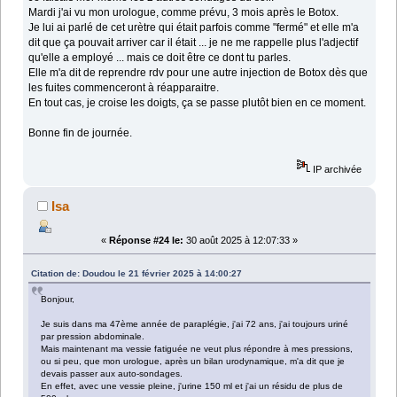
Mardi j'ai vu mon urologue, comme prévu, 3 mois après le Botox.
Je lui ai parlé de cet urètre qui était parfois comme "fermé" et elle m'a
dit que ça pouvait arriver car il était ... je ne me rappelle plus l'adjectif
qu'elle a employé ... mais ce doit être ce dont tu parles.
Elle m'a dit de reprendre rdv pour une autre injection de Botox dès que
les fuites commenceront à réapparaitre.
En tout cas, je croise les doigts, ça se passe plutôt bien en ce moment.
Bonne fin de journée.
IP archivée
Isa
«
Réponse #24 le:
30 août 2025 à 12:07:33 »
Citation de: Doudou le 21 février 2025 à 14:00:27
Bonjour,
Je suis dans ma 47ème année de paraplégie, j'ai 72 ans, j'ai toujours uriné
par pression abdominale.
Mais maintenant ma vessie fatiguée ne veut plus répondre à mes pressions,
ou si peu, que mon urologue, après un bilan urodynamique, m'a dit que je
devais passer aux auto-sondages.
En effet, avec une vessie pleine, j'urine 150 ml et j'ai un résidu de plus de