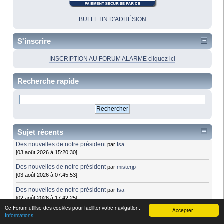
BULLETIN D'ADHÉSION
S'inscrire
INSCRIPTION AU FORUM ALARME cliquez ici
Recherche rapide
Sujet récents
Des nouvelles de notre président
par
Isa
[03 août 2026 à 15:20:30]
Des nouvelles de notre président
par
misterjp
[03 août 2026 à 07:45:53]
Des nouvelles de notre président
par
Isa
[02 août 2026 à 17:42:25]
Ce Forum utilise des cookies pour faciliter votre navigation.
Accepter !
NeurostepMC/Bioness L300 : dispositifs de stimulation électrique -
Informations
pied tombant
par
farid