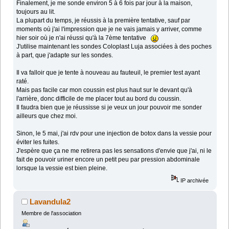
Finalement, je me sonde environ 5 à 6 fois par jour à la maison,
toujours au lit.
La plupart du temps, je réussis à la première tentative, sauf par
moments où j'ai l'impression que je ne vais jamais y arriver, comme
hier soir où je n'ai réussi qu'à la 7ème tentative
J'utilise maintenant les sondes Coloplast Luja associées à des poches
à part, que j'adapte sur les sondes.
Il va falloir que je tente à nouveau au fauteuil, le premier test ayant
raté.
Mais pas facile car mon coussin est plus haut sur le devant qu'à
l'arrière, donc difficile de me placer tout au bord du coussin.
Il faudra bien que je réussisse si je veux un jour pouvoir me sonder
ailleurs que chez moi.
Sinon, le 5 mai, j'ai rdv pour une injection de botox dans la vessie pour
éviter les fuites.
J'espère que ça ne me retirera pas les sensations d'envie que j'ai, ni le
fait de pouvoir uriner encore un petit peu par pression abdominale
lorsque la vessie est bien pleine.
IP archivée
Lavandula2
Membre de l'association