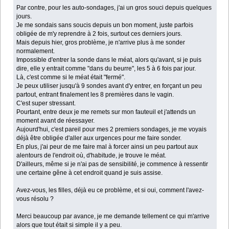
Par contre, pour les auto-sondages, j'ai un gros souci depuis quelques
jours.
Je me sondais sans soucis depuis un bon moment, juste parfois
obligée de m'y reprendre à 2 fois, surtout ces derniers jours.
Mais depuis hier, gros problème, je n'arrive plus à me sonder
normalement.
Impossible d'entrer la sonde dans le méat, alors qu'avant, si je puis
dire, elle y entrait comme "dans du beurre", les 5 à 6 fois par jour.
Là, c'est comme si le méat était "fermé".
Je peux utiliser jusqu'à 9 sondes avant d'y entrer, en forçant un peu
partout, entrant finalement les 8 premières dans le vagin.
C'est super stressant.
Pourtant, entre deux je me remets sur mon fauteuil et j'attends un
moment avant de réessayer.
Aujourd'hui, c'est pareil pour mes 2 premiers sondages, je me voyais
déjà être obligée d'aller aux urgences pour me faire sonder.
En plus, j'ai peur de me faire mal à forcer ainsi un peu partout aux
alentours de l'endroit où, d'habitude, je trouve le méat.
D'ailleurs, même si je n'ai pas de sensibilité, je commence à ressentir
une certaine gêne à cet endroit quand je suis assise.
Avez-vous, les filles, déjà eu ce problème, et si oui, comment l'avez-
vous résolu ?
Merci beaucoup par avance, je me demande tellement ce qui m'arrive
alors que tout était si simple il y a peu.