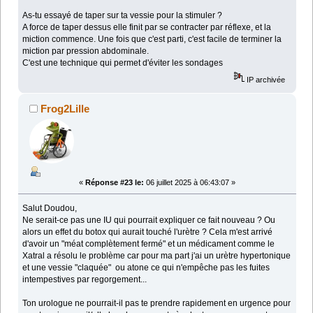
As-tu essayé de taper sur ta vessie pour la stimuler ?
A force de taper dessus elle finit par se contracter par réflexe, et la
miction commence. Une fois que c'est parti, c'est facile de terminer la
miction par pression abdominale.
C'est une technique qui permet d'éviter les sondages
IP archivée
Frog2Lille
«
Réponse #23 le:
06 juillet 2025 à 06:43:07 »
Salut Doudou,
Ne serait-ce pas une IU qui pourrait expliquer ce fait nouveau ? Ou
alors un effet du botox qui aurait touché l'urètre ? Cela m'est arrivé
d'avoir un "méat complètement fermé" et un médicament comme le
Xatral a résolu le problème car pour ma part j'ai un urètre hypertonique
et une vessie "claquée" ou atone ce qui n'empêche pas les fuites
intempestives par regorgement...
Ton urologue ne pourrait-il pas te prendre rapidement en urgence pour