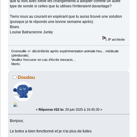
que tu vois avec il/elle les changements à adopter comme un autre
type de sonde si celles que tu utilises t'irriteraient davantage?
Tiens nous au courant en espérant que tu auras trouvé une solution
(puisque je te réponds une bonne semaine après).
Bises.
Louise Batracienne Junky
IP archivée
Grenouille +/- décérébrée après expérimentation animale heu... médicale
(péridurale).
Veuillez l'excuser en cas d'écrits inexacts...
Merki.
Doudou
«
Réponse #22 le:
29 juin 2025 à 16:45:30 »
Bonjour,
Le botox a bien fonctionné et je n'ai plus de fuites.