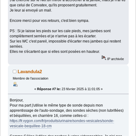
que celui de Convatex, qu'ils proposent gratuitement.
Je leur ai envoyé un mail.
Encore merci pour vos retours, c'est bien sympa.
PS : Si je laisse les pieds sur les cale pieds, mes jambes sont
complètement serrées et je n'arrive pas à les écarter.
Sur les WC c'est pareil, impossible d'écarter mes jambes qui restent
serrées.
Elles ne s'écartent que si elles sont posées en hauteur.
IP archivée
Lavandula2
Membre de l'association
«
Réponse #7 le:
23 février 2025 à 11:01:05 »
Bonjour,
Pour ma part j'utilise le même type de sonde depuis mon
apprentissage de l'auto-sondage, des sondes sèches (non lubrifiées)
et béquillées, en charrière 16, comme celles-ci :
https://fr.vygon.com/fr/produits/urinaire/sondes-vesicales/sonde-
vesicale-bequillee-18-cm