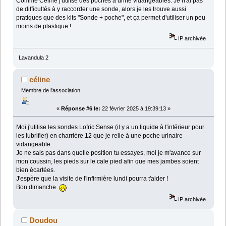
Comme Céline j'utilise des poches à urine vidangeables. Je n'ai pas
de difficultés à y raccorder une sonde, alors je les trouve aussi
pratiques que des kits "Sonde + poche", et ça permet d'utiliser un peu
moins de plastique !
IP archivée
Lavandula 2
céline
Membre de l'association
«
Réponse #6 le:
22 février 2025 à 19:39:13 »
Moi j'utilise les sondes Lofric Sense (il y a un liquide à l'intérieur pour
les lubrifier) en charrière 12 que je relie à une poche urinaire
vidangeable.
Je ne sais pas dans quelle position tu essayes, moi je m'avance sur
mon coussin, les pieds sur le cale pied afin que mes jambes soient
bien écartées.
J'espère que la visite de l'infirmière lundi pourra t'aider !
Bon dimanche
IP archivée
Doudou