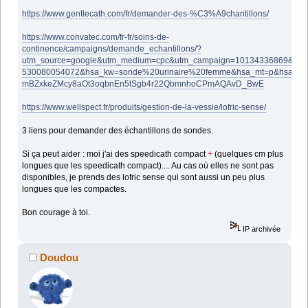
https://www.gentlecath.com/fr/demander-des-%C3%A9chantillons/
https://www.convatec.com/fr-fr/soins-de-
continence/campaigns/demande_echantillons/?
utm_source=google&utm_medium=cpc&utm_campaign=10134336869&utm
530080054072&hsa_kw=sonde%20urinaire%20femme&hsa_mt=p&hsa_net
mBZxkeZMcy8aOt3oqbnEn5tSgb4r22QbmnhoCPmAQAvD_BwE
https://www.wellspect.fr/produits/gestion-de-la-vessie/lofric-sense/
3 liens pour demander des échantillons de sondes.
Si ça peut aider : moi j'ai des speedicath compact
+
(quelques cm plus
longues que les speedicath compact).... Au cas où elles ne sont pas
disponibles, je prends des lofric sense qui sont aussi un peu plus
longues que les compactes.
Bon courage à toi.
IP archivée
Doudou