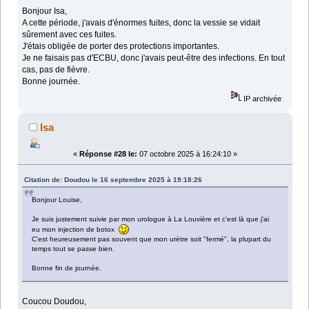
Bonjour Isa,
A cette période, j'avais d'énormes fuites, donc la vessie se vidait
sûrement avec ces fuites.
J'étais obligée de porter des protections importantes.
Je ne faisais pas d'ECBU, donc j'avais peut-être des infections. En tout
cas, pas de fièvre.
Bonne journée.
IP archivée
Isa
«
Réponse #28 le:
07 octobre 2025 à 16:24:10 »
Citation de: Doudou le 16 septembre 2025 à 19:18:26
Bonjour Louise,
Je suis justement suivie par mon urologue à La Louvière et c'est là que j'ai
eu mon injection de botox
C'est heureusement pas souvent que mon urètre soit "fermé", la plupart du
temps tout se passe bien.
Bonne fin de journée.
Coucou Doudou,