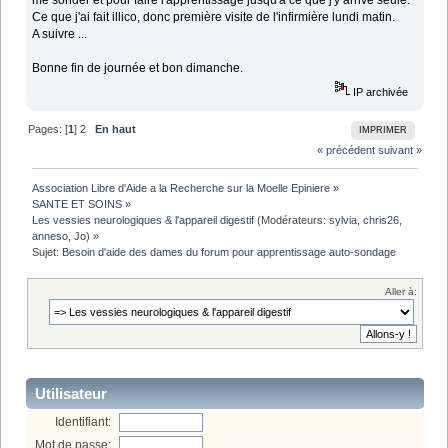
Ce que j'ai fait illico, donc première visite de l'infirmière lundi matin.
A suivre ...
Bonne fin de journée et bon dimanche.
IP archivée
Pages: [
1
]
2
En haut
IMPRIMER
« précédent
suivant »
Association Libre d'Aide a la Recherche sur la Moelle Epiniere
»
SANTE ET SOINS
»
Les vessies neurologiques & l'appareil digestif
(Modérateurs:
sylvia
,
chris26
,
anneso
,
Jo
) »
Sujet:
Besoin d'aide des dames du forum pour apprentissage auto-sondage
Aller à:
Utilisateur
Identifiant:
Mot de passe: