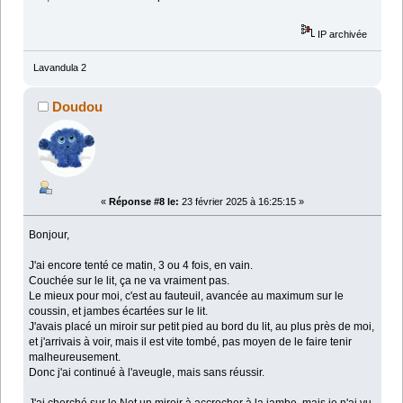
IP archivée
Lavandula 2
Doudou
«
Réponse #8 le:
23 février 2025 à 16:25:15 »
Bonjour,
J'ai encore tenté ce matin, 3 ou 4 fois, en vain.
Couchée sur le lit, ça ne va vraiment pas.
Le mieux pour moi, c'est au fauteuil, avancée au maximum sur le
coussin, et jambes écartées sur le lit.
J'avais placé un miroir sur petit pied au bord du lit, au plus près de moi,
et j'arrivais à voir, mais il est vite tombé, pas moyen de le faire tenir
malheureusement.
Donc j'ai continué à l'aveugle, mais sans réussir.
J'ai cherché sur le Net un miroir à accrocher à la jambe, mais je n'ai vu