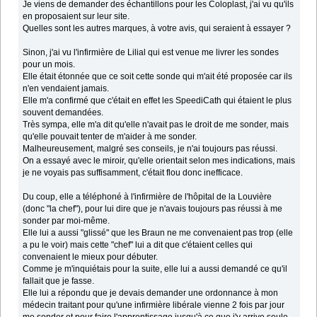
Je viens de demander des échantillons pour les Coloplast, j'ai vu qu'ils
en proposaient sur leur site.
Quelles sont les autres marques, à votre avis, qui seraient à essayer ?
Sinon, j'ai vu l'infirmière de Lilial qui est venue me livrer les sondes
pour un mois.
Elle était étonnée que ce soit cette sonde qui m'ait été proposée car ils
n'en vendaient jamais.
Elle m'a confirmé que c'était en effet les SpeediCath qui étaient le plus
souvent demandées.
Très sympa, elle m'a dit qu'elle n'avait pas le droit de me sonder, mais
qu'elle pouvait tenter de m'aider à me sonder.
Malheureusement, malgré ses conseils, je n'ai toujours pas réussi.
On a essayé avec le miroir, qu'elle orientait selon mes indications, mais
je ne voyais pas suffisamment, c'était flou donc inefficace.
Du coup, elle a téléphoné à l'infirmière de l'hôpital de la Louvière
(donc "la chef"), pour lui dire que je n'avais toujours pas réussi à me
sonder par moi-même.
Elle lui a aussi "glissé" que les Braun ne me convenaient pas trop (elle
a pu le voir) mais cette "chef" lui a dit que c'étaient celles qui
convenaient le mieux pour débuter.
Comme je m'inquiétais pour la suite, elle lui a aussi demandé ce qu'il
fallait que je fasse.
Elle lui a répondu que je devais demander une ordonnance à mon
médecin traitant pour qu'une infirmière libérale vienne 2 fois par jour
me sonder et pour faire l'apprentissage jusqu'à ce que j'y arrive seule.