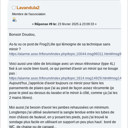
Lavandula2
Membre de l'association
«
Réponse #9 le:
23 février 2025 à 23:09:33 »
Bonsoir Doudou,
As-tu vu ce post de Frog2Lille qui témoigne de sa technique sans
miroir ?
https://alarme.asso.fr/forum/index.php/topic,10044.msg99311.html#msg9931
Voici aussi une idée de bricolage avec un vieux rétroviseur (type 4L)
fixé à un socle bien lourd, ce qui permet d'avoir un miroir qui ne bouge
pas :
https://alarme.asso.fr/forum/index.php/topic,1814.msg14929.html#msg14929
Aujourd'hui, j'apprécie d'avoir toujours ce miroir pour faire les
pansements de plaies que j'ai au pied de façon assez récurrente (je
pose le pied au-dessus du lavabo et le miroir à côté, comme ça j'ai les
2 mains libres).
Moi aussi j'ai besoin d'avoir les jambes rehaussées un minimum.
Longtemps j'ai utilisé seulement la sangle tendue entre les tubes de
mon châssis de fauteuil, en y posant les pieds, puis j'ai trouvé le
sondage plus facile en utilisant un support un peu plus haut : bord de
WC, de chaise ou de canapé...