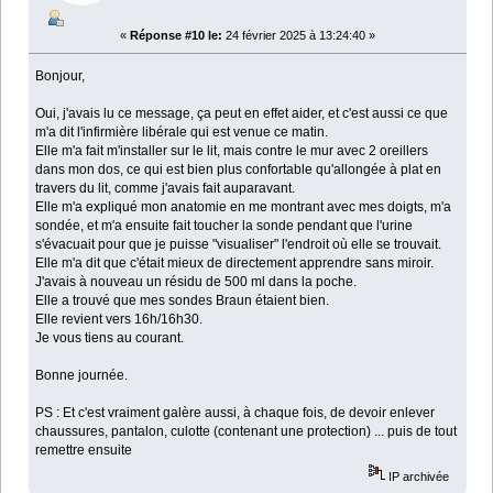
«
Réponse #10 le:
24 février 2025 à 13:24:40 »
Bonjour,
Oui, j'avais lu ce message, ça peut en effet aider, et c'est aussi ce que
m'a dit l'infirmière libérale qui est venue ce matin.
Elle m'a fait m'installer sur le lit, mais contre le mur avec 2 oreillers
dans mon dos, ce qui est bien plus confortable qu'allongée à plat en
travers du lit, comme j'avais fait auparavant.
Elle m'a expliqué mon anatomie en me montrant avec mes doigts, m'a
sondée, et m'a ensuite fait toucher la sonde pendant que l'urine
s'évacuait pour que je puisse "visualiser" l'endroit où elle se trouvait.
Elle m'a dit que c'était mieux de directement apprendre sans miroir.
J'avais à nouveau un résidu de 500 ml dans la poche.
Elle a trouvé que mes sondes Braun étaient bien.
Elle revient vers 16h/16h30.
Je vous tiens au courant.
Bonne journée.
PS : Et c'est vraiment galère aussi, à chaque fois, de devoir enlever
chaussures, pantalon, culotte (contenant une protection) ... puis de tout
remettre ensuite
IP archivée