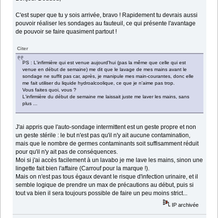
C'est super que tu y sois arrivée, bravo ! Rapidement tu devrais aussi
pouvoir réaliser les sondages au fauteuil, ce qui présente l'avantage
de pouvoir se faire quasiment partout !
Citer
PS : L'infirmière qui est venue aujourd'hui (pas la même que celle qui est
venue en début de semaine) me dit que le lavage de mes mains avant le
sondage ne suffit pas car, après, je manipule mes main-courantes, donc elle
me fait utiliser du liquide hydroalcoolique, ce que je n'aime pas trop.
Vous faites quoi, vous ?
L'infirmière du début de semaine me laissait juste me laver les mains, sans
plus ...
J'ai appris que l'auto-sondage intermittent est un geste propre et non
un geste stérile : le but n'est pas qu'il n'y ait aucune contamination,
mais que le nombre de germes contaminants soit suffisamment réduit
pour qu'il n'y ait pas de conséquences.
Moi si j'ai accès facilement à un lavabo je me lave les mains, sinon une
lingette fait bien l'affaire (Carrouf pour la marque !).
Mais on n'est pas tous égaux devant le risque d'infection urinaire, et il
semble logique de prendre un max de précautions au début, puis si
tout va bien il sera toujours possible de faire un peu moins strict...
IP archivée