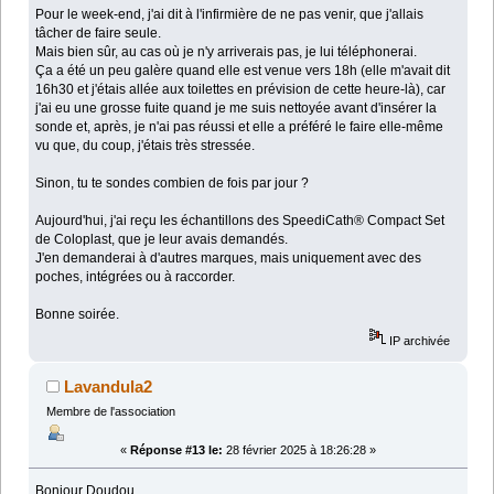
Pour le week-end, j'ai dit à l'infirmière de ne pas venir, que j'allais
tâcher de faire seule.
Mais bien sûr, au cas où je n'y arriverais pas, je lui téléphonerai.
Ça a été un peu galère quand elle est venue vers 18h (elle m'avait dit
16h30 et j'étais allée aux toilettes en prévision de cette heure-là), car
j'ai eu une grosse fuite quand je me suis nettoyée avant d'insérer la
sonde et, après, je n'ai pas réussi et elle a préféré le faire elle-même
vu que, du coup, j'étais très stressée.
Sinon, tu te sondes combien de fois par jour ?
Aujourd'hui, j'ai reçu les échantillons des SpeediCath® Compact Set
de Coloplast, que je leur avais demandés.
J'en demanderai à d'autres marques, mais uniquement avec des
poches, intégrées ou à raccorder.
Bonne soirée.
IP archivée
Lavandula2
Membre de l'association
«
Réponse #13 le:
28 février 2025 à 18:26:28 »
Bonjour Doudou,