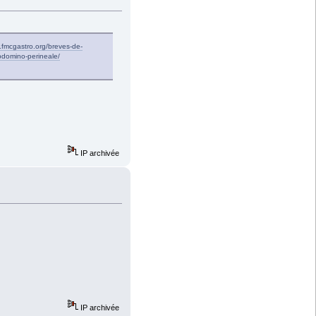
.fmcgastro.org/breves-de-
abdomino-perineale/
IP archivée
IP archivée