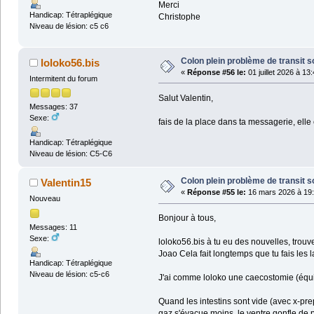
Merci
Handicap: Tétraplégique
Christophe
Niveau de lésion: c5 c6
Colon plein problème de transit s
loloko56.bis
«
Réponse #56 le:
01 juillet 2026 à 13
Intermitent du forum
Salut Valentin,
Messages: 37
Sexe:
fais de la place dans ta messagerie, elle
Handicap: Tétraplégique
Niveau de lésion: C5-C6
Colon plein problème de transit s
Valentin15
«
Réponse #55 le:
16 mars 2026 à 19:
Nouveau
Bonjour à tous,
Messages: 11
Sexe:
loloko56.bis à tu eu des nouvelles, trou
Joao Cela fait longtemps que tu fais les
Handicap: Tétraplégique
Niveau de lésion: c5-c6
J'ai comme loloko une caecostomie (équiv
Quand les intestins sont vide (avec x-pre
gaz s'évacue moins, le ventre gonfle de p