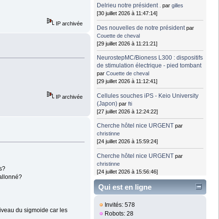
Delrieu notre président .
par
gilles
[30 juillet 2026 à 11:47:14]
IP archivée
Des nouvelles de notre président
par
Couette de cheval
[29 juillet 2026 à 11:21:21]
NeurostepMC/Bioness L300 : dispositifs
de stimulation électrique - pied tombant
par
Couette de cheval
[29 juillet 2026 à 11:12:41]
Cellules souches iPS - Keio University
IP archivée
(Japon)
par
fti
[27 juillet 2026 à 12:24:22]
Cherche hôtel nice URGENT
par
christinne
[24 juillet 2026 à 15:59:24]
Cherche hôtel nice URGENT
par
christinne
s?
[24 juillet 2026 à 15:56:46]
ballonné?
Qui est en ligne
Invités: 578
niveau du sigmoide car les
Robots: 28