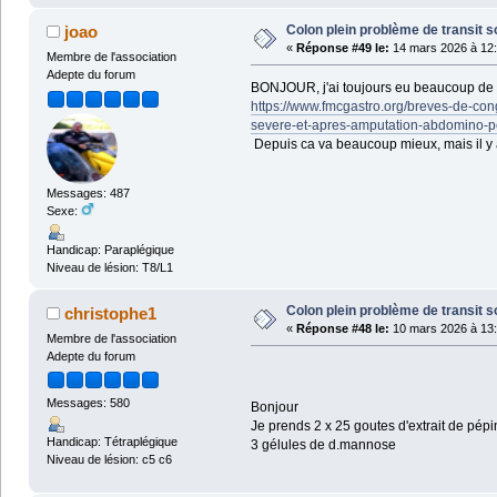
Colon plein problème de transit s
joao
«
Réponse #49 le:
14 mars 2026 à 12:
Membre de l'association
Adepte du forum
BONJOUR, j'ai toujours eu beaucoup de pr
https://www.fmcgastro.org/breves-de-cong
severe-et-apres-amputation-abdomino-pe
Depuis ca va beaucoup mieux, mais il y a
Messages: 487
Sexe:
Handicap: Paraplégique
Niveau de lésion: T8/L1
Colon plein problème de transit s
christophe1
«
Réponse #48 le:
10 mars 2026 à 13:
Membre de l'association
Adepte du forum
Messages: 580
Bonjour
Je prends 2 x 25 goutes d'extrait de pé
Handicap: Tétraplégique
3 gélules de d.mannose
Niveau de lésion: c5 c6