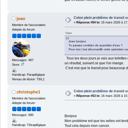
Colon plein problème de transit s
joao
«
Réponse #54 le:
16 mars 2026 à 17:
Membre de l'association
Adepte du forum
Citer
Joao bonjour
Tu passes combien de quantités d'eau ?
Pour moi c'est déconseillé cette opération car j
Tous les deux jours je vais aux toilettes e
Messages: 487
un résultat, suivant ce que l'on mange.
Sexe:
C'est vrai que le transit pour beaucoup d
Handicap: Paraplégique
Niveau de lésion: T8/L1
Colon plein problème de transit s
christophe1
«
Réponse #53 le:
16 mars 2026 à 15:
Membre de l'association
Adepte du forum
Messages: 580
Bonjour
Mon problème est que les selles ont tend
Handicap: Tétraplégique
Tout cela depuis mon cancer.