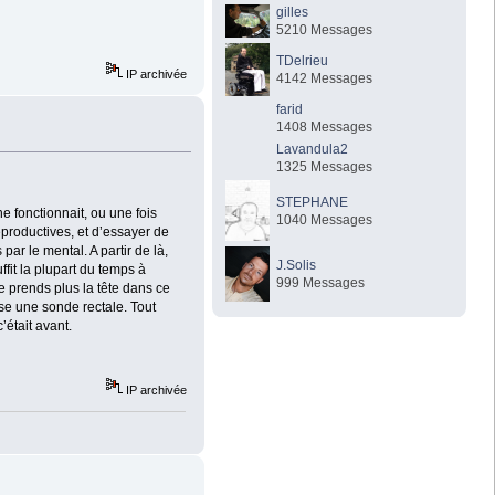
gilles
5210 Messages
TDelrieu
IP archivée
4142 Messages
farid
1408 Messages
Lavandula2
1325 Messages
STEPHANE
 fonctionnait, ou une fois
1040 Messages
reproductives, et d’essayer de
ar le mental. A partir de là,
J.Solis
fit la plupart du temps à
999 Messages
me prends plus la tête dans ce
lise une sonde rectale. Tout
’était avant.
IP archivée