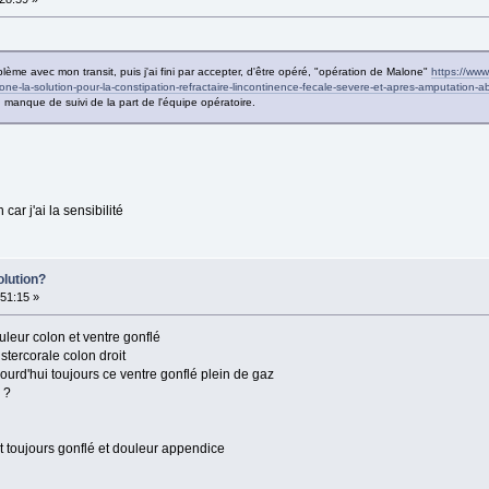
me avec mon transit, puis j'ai fini par accepter, d'être opéré, "opération de Malone"
https://www
one-la-solution-pour-la-constipation-refractaire-lincontinence-fecale-severe-et-apres-amputation-
manque de suivi de la part de l'équipe opératoire.
car j'ai la sensibilité
olution?
51:15 »
eur colon et ventre gonflé
tercorale colon droit
jourd'hui toujours ce ventre gonflé plein de gaz
 ?
t toujours gonflé et douleur appendice