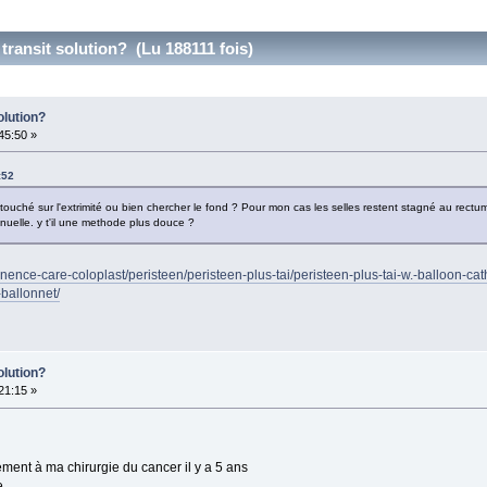
transit solution? (Lu 188111 fois)
olution?
:45:50 »
:52
l touché sur l'extrimité ou bien chercher le fond ? Pour mon cas les selles restent stagné au rec
anuelle. y t'il une methode plus douce ?
ntinence-care-coloplast/peristeen/peristeen-plus-tai/peristeen-plus-tai-w.-balloon-cat
ballonnet/
olution?
:21:15 »
ment à ma chirurgie du cancer il y a 5 ans
e