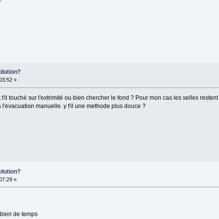
olution?
:03:52 »
 t'il touché sur l'extrimité ou bien chercher le fond ? Pour mon cas les selles rest
 a l'evacuation manuelle. y t'il une methode plus douce ?
olution?
:07:29 »
mbien de temps