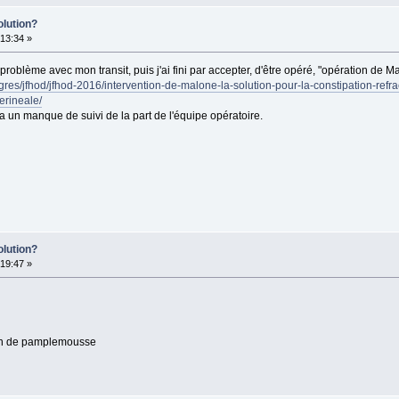
olution?
13:34 »
oblème avec mon transit, puis j'ai fini par accepter, d'être opéré, "opération de M
res/jfhod/jfhod-2016/intervention-de-malone-la-solution-pour-la-constipation-refrac
rineale/
 un manque de suivi de la part de l'équipe opératoire.
olution?
19:47 »
pin de pamplemousse