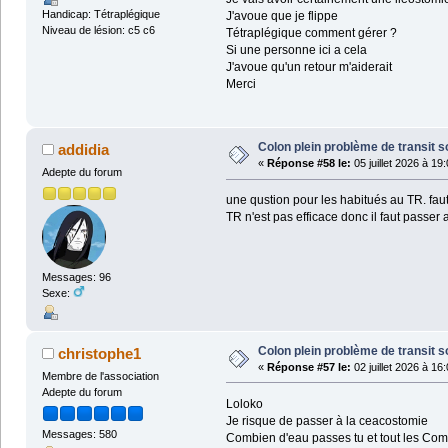
Handicap: Tétraplégique
J'avoue que je flippe
Niveau de lésion: c5 c6
Tétraplégique comment gérer ?
Si une personne ici a cela
J'avoue qu'un retour m'aiderait
Merci
Colon plein problème de transit s
addidia
«
Réponse #58 le:
05 juillet 2026 à 19
Adepte du forum
une qustion pour les habitués au TR. faut
TR n'est pas efficace donc il faut passer
Messages: 96
Sexe:
Colon plein problème de transit s
christophe1
«
Réponse #57 le:
02 juillet 2026 à 16
Membre de l'association
Adepte du forum
Loloko
Je risque de passer à la ceacostomie
Messages: 580
Combien d'eau passes tu et tout les Co