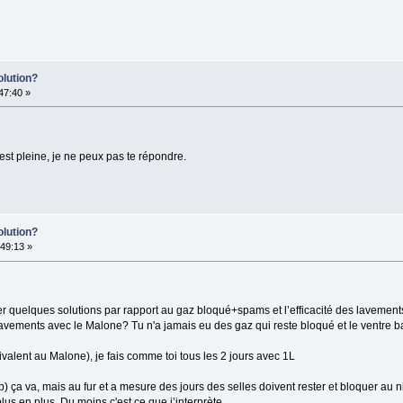
olution?
:47:40 »
 est pleine, je ne peux pas te répondre.
olution?
49:13 »
ver quelques solutions par rapport au gaz bloqué+spams et l’efficacité des lavement
 lavements avec le Malone? Tu n'a jamais eu des gaz qui reste bloqué et le ventre 
alent au Malone), je fais comme toi tous les 2 jours avec 1L
p) ça va, mais au fur et a mesure des jours des selles doivent rester et bloquer au 
lus en plus. Du moins c'est ce que j’interprète.