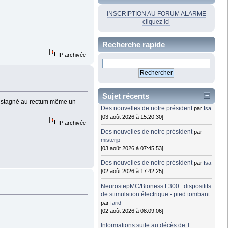
INSCRIPTION AU FORUM ALARME
cliquez ici
Recherche rapide
IP archivée
Sujet récents
ent stagné au rectum même un
Des nouvelles de notre président
par
Isa
[03 août 2026 à 15:20:30]
IP archivée
Des nouvelles de notre président
par
misterjp
[03 août 2026 à 07:45:53]
Des nouvelles de notre président
par
Isa
[02 août 2026 à 17:42:25]
NeurostepMC/Bioness L300 : dispositifs
de stimulation électrique - pied tombant
par
farid
[02 août 2026 à 08:09:06]
Informations suite au décès de T