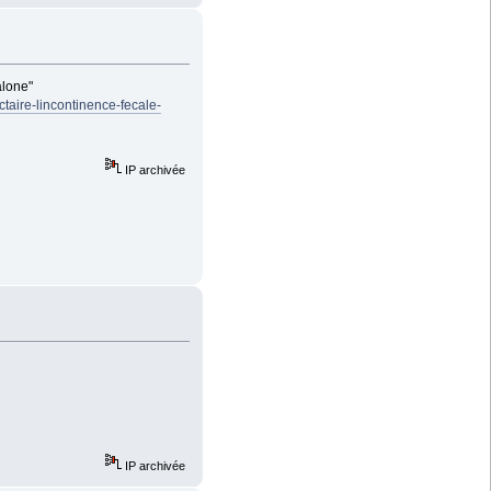
alone"
taire-lincontinence-fecale-
IP archivée
IP archivée