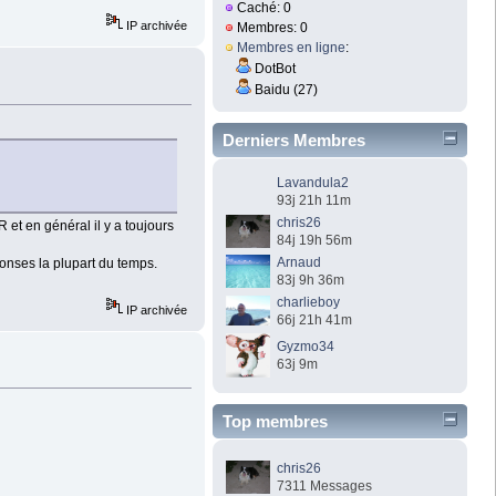
Caché: 0
IP archivée
Membres: 0
Membres en ligne
:
DotBot
Baidu (27)
Derniers Membres
Lavandula2
93j 21h 11m
chris26
R et en général il y a toujours
84j 19h 56m
Arnaud
ponses la plupart du temps.
83j 9h 36m
charlieboy
IP archivée
66j 21h 41m
Gyzmo34
63j 9m
Top membres
chris26
7311 Messages