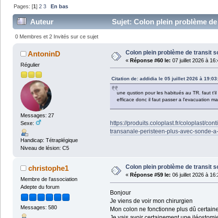
Pages: [
1
]
2
3
En bas
Auteur
Sujet: Colon plein problème de 
0 Membres et 2 Invités sur ce sujet
Colon plein problème de transit s
AntoninD
«
Réponse #60 le:
07 juillet 2026 à 16
Régulier
Citation de: addidia le 05 juillet 2026 à 19:03
une qustion pour les habitués au TR. faut t'i
efficace donc il faut passer a l'evacuation m
Messages: 27
https://produits.coloplast.fr/coloplast/co
Sexe:
transanale-peristeen-plus-avec-sonde-a-
Handicap: Tétraplégique
Niveau de lésion: C5
Colon plein problème de transit s
christophe1
«
Réponse #59 le:
06 juillet 2026 à 16
Membre de l'association
Adepte du forum
Bonjour
Je viens de voir mon chirurgien
Messages: 580
Mon colon ne fonctionne plus dû certaine
Je vais avoir certainement une iléostomi