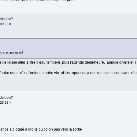
olution?
49:22 »
'ai la sensibilité
t je laisse aller 1 litre d'eau tempéré, puis j'attends demi-heure, appuie divers et T
'entre nous, c'est l'enfer de notre vie. et les réponses a nos questions sont sans ré
olution?
26:39 »
ance a bloqué à droite du colon pas vers la sortie