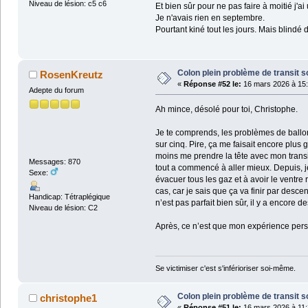
Niveau de lésion: c5 c6
Et bien sûr pour ne pas faire à moitié j'
Je n'avais rien en septembre.
Pourtant kiné tout les jours. Mais blindé 
Colon plein problème de transit s
RosenKreutz
«
Réponse #52 le:
16 mars 2026 à 15:
Adepte du forum
Ah mince, désolé pour toi, Christophe.
Je te comprends, les problèmes de ballon
sur cinq. Pire, ça me faisait encore plus g
moins me prendre la tête avec mon transit,
Messages: 870
tout a commencé à aller mieux. Depuis, je
Sexe:
évacuer tous les gaz et à avoir le ventre 
cas, car je sais que ça va finir par descen
Handicap: Tétraplégique
n’est pas parfait bien sûr, il y a encore 
Niveau de lésion: C2
Après, ce n’est que mon expérience perso
Se victimiser c'est s'inférioriser soi-même.
Colon plein problème de transit s
christophe1
«
Réponse #51 le:
16 mars 2026 à 11: