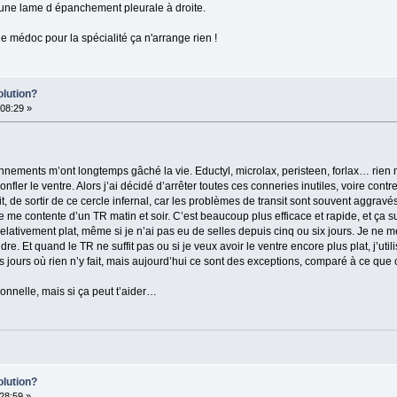
ai une lame d épanchement pleurale à droite.
de médoc pour la spécialité ça n'arrange rien !
olution?
08:29 »
nements m’ont longtemps gâché la vie. Eductyl, microlax, peristeen, forlax… rien ne
onfler le ventre. Alors j’ai décidé d’arrêter toutes ces conneries inutiles, voire cont
 de sortir de ce cercle infernal, car les problèmes de transit sont souvent aggravés p
 me contente d’un TR matin et soir. C’est beaucoup plus efficace et rapide, et ça suf
relativement plat, même si je n’ai pas eu de selles depuis cinq ou six jours. Je ne 
dre. Et quand le TR ne suffit pas ou si je veux avoir le ventre encore plus plat, j’uti
des jours où rien n’y fait, mais aujourd’hui ce sont des exceptions, comparé à ce que c
nnelle, mais si ça peut t’aider…
olution?
28:59 »