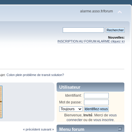
alarme.asso.fr/forum
Nouvelles:
INSCRIPTION AU FORUM ALARME cliquez ici
ujet:
Colon plein problème de transit solution?
Utilisateur
Identifiant:
Mot de passe:
Bienvenue,
Invité
. Merci de
vous
connecter
ou de
vous inscrire
.
Menu forum
« précédent
suivant »