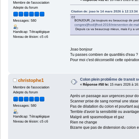
Membre de l'association
Adepte du forum
Citation de: joao le 14 mars 2026 à 12:13:34
BONJOUR, j'ai toujours eu beaucoup de problè
Messages: 580
congres/jfhod/jfhod-2016/intervention-de-mal
Depuis ca va beaucoup mieux, mais il y a un 
Handicap: Tétraplégique
Niveau de lésion: c5 c6
Joao bonjour
Tu passes combien de quantités d'eau ?
Pour moi c'est déconseillé cette opération 
Colon plein problème de transit s
christophe1
«
Réponse #50 le:
15 mars 2026 à 16:
Membre de l'association
Adepte du forum
Après un passage aux urgences pour doul
Scanner prise de sang normal une stase s
Messages: 580
Pas de dilatation du colon et pourtant au
Terrible d'avoir la sensibilité ou avantage
Handicap: Tétraplégique
Malgré anti spasmodique et gaz
Niveau de lésion: c5 c6
Rien ne change
Bizarre que pas de distension du colon e