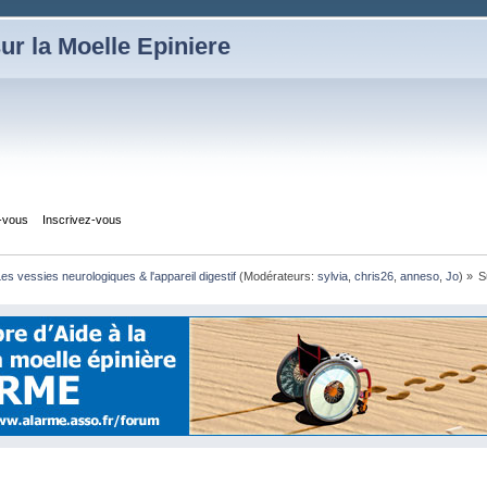
ur la Moelle Epiniere
z-vous
Inscrivez-vous
es vessies neurologiques & l'appareil digestif
(Modérateurs:
sylvia
,
chris26
,
anneso
,
Jo
) »
S