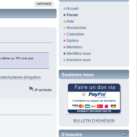
IMPRIMER
Accueil
Forum
Aide
Rechercher
Calendrier
Gallery
Membres
Identifiez-vous
tum même un TR n'est pas
Inscrivez-vous
Soutenez-nous
heter/systeme-dirrigation-
IP archivée
BULLETIN D'ADHÉSION
S'inscrire