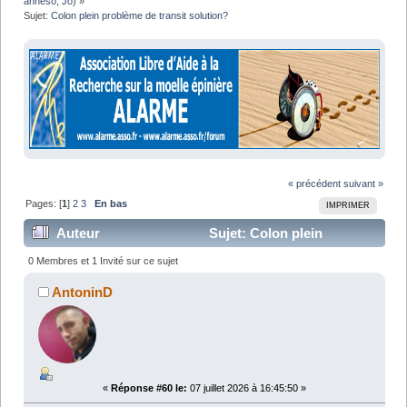
anneso
,
Jo
) »
Sujet:
Colon plein problème de transit solution?
« précédent
suivant »
Pages: [
1
]
2
3
En bas
IMPRIMER
Auteur
Sujet: Colon plein
problème de transit solution? (Lu 187376 fois)
0 Membres et 1 Invité sur ce sujet
AntoninD
«
Réponse #60 le:
07 juillet 2026 à 16:45:50 »