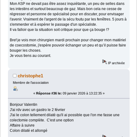
Mon ASP ne devait pas être assez inquiétante, un peu de selles dans
les intestins et surtout beaucoup de gaz. Mais bon cela ne cesse de
régresser et personne de spécialisé pour en discuter, pour envisager
l'avenir. Vraiment de l'argent de la sécu foutu par les fenêtres. 5 jours à
s'emmerder et à espérer le passage d'un spécialiste.
Il va falloir que la situation soit critique pour que ça bouge !?
Bref je vois mon chirurgien mardi prochain pour changer mon matériel
de coecostomie, j'espère pouvoir échanger un peu et qu’il puisse faire
bouger les choses.
Je vous tiens au courant.
IP archivée
christophe1
Membre de l'association
«
Réponse #36 le:
09 janvier 2026 à 13:22:35 »
Bonjour Valentin
J'ai rdv avec un gastro le 2 février
J'ai le colon tellement dilaté qu'il ai possible que l'on me fasse une
colectomie complète. C'est une option
Affaire à suivre
Colon dilaté et allongé