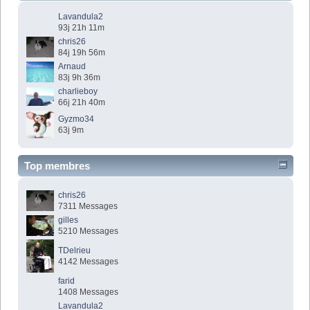
Lavandula2
93j 21h 11m
chris26
84j 19h 56m
Arnaud
83j 9h 36m
charlieboy
66j 21h 40m
Gyzmo34
63j 9m
Top membres
chris26
7311 Messages
gilles
5210 Messages
TDelrieu
4142 Messages
farid
1408 Messages
Lavandula2