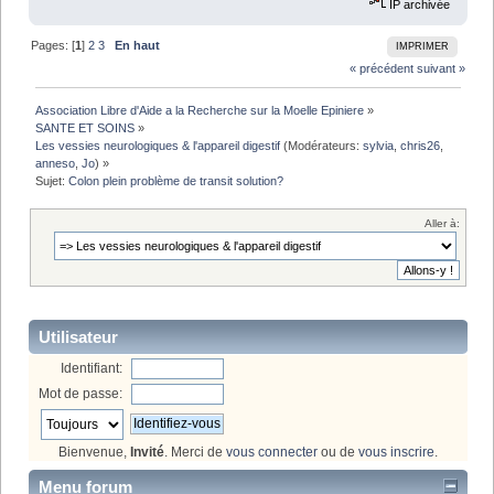
IP archivée
Pages: [
1
]
2
3
En haut
IMPRIMER
« précédent
suivant »
Association Libre d'Aide a la Recherche sur la Moelle Epiniere
»
SANTE ET SOINS
»
Les vessies neurologiques & l'appareil digestif
(Modérateurs:
sylvia
,
chris26
,
anneso
,
Jo
) »
Sujet:
Colon plein problème de transit solution?
Aller à:
Utilisateur
Identifiant:
Mot de passe:
Bienvenue,
Invité
. Merci de
vous connecter
ou de
vous inscrire
.
Menu forum