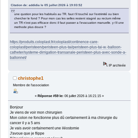
Citation de: addidia le 05 juillet 2026 à 19:03:52
une qustion pour les habitués au TR. faut t'il touché sur l'extrimité ou bien
chercher le fond ? Pour mon cas les selles restent stagné au rectum même
un TR n'est pas efficace donc il faut passer a l'evacuation manuelle. y t'il une
methode plus douce ?
https://produits.coloplast.fr/coloplast/continence-care-
coloplast/peristeen/peristeen-plus-tai/peristeen-plus-tai-w.-balloon-
catheter/systeme-dirrigation-transanale-peristeen-plus-avec-sonde-a-
ballonnet/
IP archivée
christophe1
Membre de l'association
«
Réponse #59 le:
06 juillet 2026 à 16:21:15 »
Bonjour
Je viens de voir mon chirurgien
Mon colon ne fonctionne plus dû certainement à ma chirurgie du
cancer il y a 5 ans
Je vais avoir certainement une iléostomie
J'avoue que je flippe