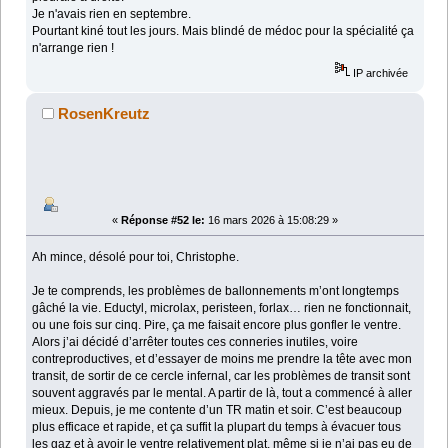
Je n'avais rien en septembre.
Pourtant kiné tout les jours. Mais blindé de médoc pour la spécialité ça
n'arrange rien !
IP archivée
RosenKreutz
«
Réponse #52 le:
16 mars 2026 à 15:08:29 »
Ah mince, désolé pour toi, Christophe.
Je te comprends, les problèmes de ballonnements m’ont longtemps
gâché la vie. Eductyl, microlax, peristeen, forlax… rien ne fonctionnait,
ou une fois sur cinq. Pire, ça me faisait encore plus gonfler le ventre.
Alors j’ai décidé d’arrêter toutes ces conneries inutiles, voire
contreproductives, et d’essayer de moins me prendre la tête avec mon
transit, de sortir de ce cercle infernal, car les problèmes de transit sont
souvent aggravés par le mental. A partir de là, tout a commencé à aller
mieux. Depuis, je me contente d’un TR matin et soir. C’est beaucoup
plus efficace et rapide, et ça suffit la plupart du temps à évacuer tous
les gaz et à avoir le ventre relativement plat, même si je n’ai pas eu de