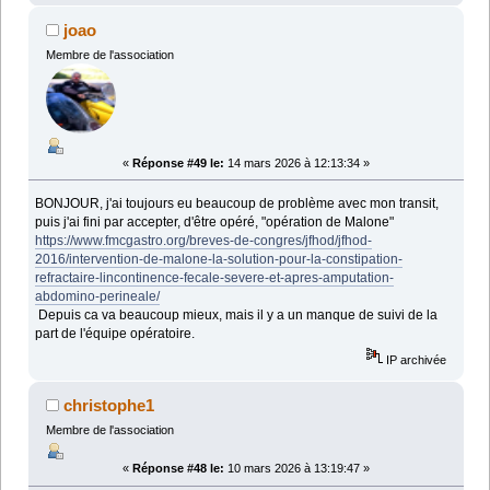
joao
Membre de l'association
«
Réponse #49 le:
14 mars 2026 à 12:13:34 »
BONJOUR, j'ai toujours eu beaucoup de problème avec mon transit,
puis j'ai fini par accepter, d'être opéré, "opération de Malone"
https://www.fmcgastro.org/breves-de-congres/jfhod/jfhod-
2016/intervention-de-malone-la-solution-pour-la-constipation-
refractaire-lincontinence-fecale-severe-et-apres-amputation-
abdomino-perineale/
Depuis ca va beaucoup mieux, mais il y a un manque de suivi de la
part de l'équipe opératoire.
IP archivée
christophe1
Membre de l'association
«
Réponse #48 le:
10 mars 2026 à 13:19:47 »