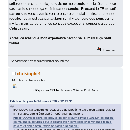
selles depuis cinq ou six jours. Je ne me prends plus la tête dans ce
cas, car je sais que ça va finir par descendre. Et quand le TR ne suffit
pas ou si je veux avoir le ventre encore plus plat, j’utilise une sonde
rectale. Tout n’est pas parfait bien sûr, il y a encore des jours où rien
n’y fait, mais aujourd’hui ce sont des exceptions, comparé à ce que
c’était avant.
Après, ce n’est que mon expérience personnelle, mais si ça peut
t’aider…
IP archivée
Se victimiser c'est s'inférioriser soi-même.
christophe1
Membre de l'association
«
Réponse #51 le:
16 mars 2026 à 11:28:59 »
Citation de: joao le 14 mars 2026 à 12:13:34
BONJOUR, j'ai toujours eu beaucoup de problème avec mon transit, puis j'ai
fini par accepter, d'être opéré, "opération de Malone"
https://www.fmcgastro.org/breves-de-congres/jfhod/jfhod-2016/intervention-
de-malone-la-solution-pour-la-constipation-refractaire-lincontinence-fecale-
severe-et-apres-amputation-abdomino-perineale/
Depuis ca va beaucoup mieux, mais il y a un manque de suivi de la part de