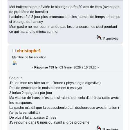
Moi traitement pour évitée le blocage après 20 ans de tétra (avant pas
de problème de transite)
Lactulose 2 à 3 jour plus pruneaux tous les jours et de temps en temps
si blocage du Lansoy
Mon gastro ne me recommande pas les pruneaux mes c'est pourtant
ce qui marche le mieux sur moi
IP archivée
christophe1
Membre de l'association
«
Réponse #39 le:
03 février 2026 à 10:39:20 »
Bonjour
J'ai eu mon rdv hier au chu Rouen ( physiologie digestive)
Pas de ceacostomie mais traitement à essayer
3 forlax 2 spagulax par jour
Ma vitesse de transit n'est pas si ralenti que cela d'après la radio avec
les marqueurs.
La gastro m'a dit que la ceacostomie était douloureuse avec irritation (
j'ai tjs la sensibilité)
De plus il fallait passer 2 litres
J'y retourne dans 6 mois ou avant si gros problème
IP archivée