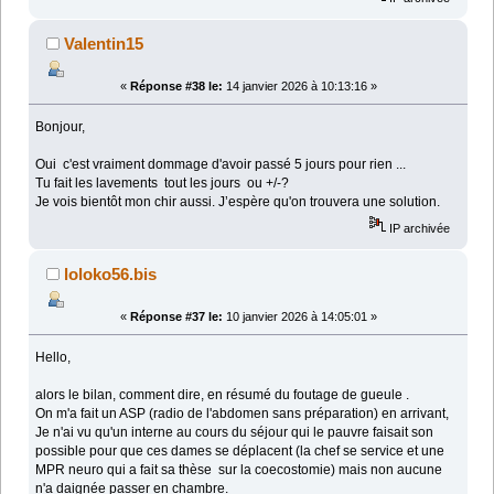
Valentin15
«
Réponse #38 le:
14 janvier 2026 à 10:13:16 »
Bonjour,
Oui c'est vraiment dommage d'avoir passé 5 jours pour rien ...
Tu fait les lavements tout les jours ou +/-?
Je vois bientôt mon chir aussi. J’espère qu'on trouvera une solution.
IP archivée
loloko56.bis
«
Réponse #37 le:
10 janvier 2026 à 14:05:01 »
Hello,
alors le bilan, comment dire, en résumé du foutage de gueule .
On m'a fait un ASP (radio de l'abdomen sans préparation) en arrivant,
Je n'ai vu qu'un interne au cours du séjour qui le pauvre faisait son
possible pour que ces dames se déplacent (la chef se service et une
MPR neuro qui a fait sa thèse sur la coecostomie) mais non aucune
n'a daignée passer en chambre.