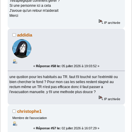
Tétraplégique comment gérer ?
Si une personne ici a cela
J'avoue qu'un retour m'aiderait
Merci
IP archivée
addidia
«
Réponse #58 le:
05 juillet 2026 à 19:03:52 »
une qustion pour les habitués au TR. faut t'il touché sur l'extrimité ou
bien chercher le fond ? Pour mon cas les selles restent stagné au
rectum même un TR n'est pas efficace donc il faut passer a
l'evacuation manuelle. y t'il une methode plus douce ?
IP archivée
christophe1
Membre de l'association
«
Réponse #57 le:
02 juillet 2026 à 16:07:29 »