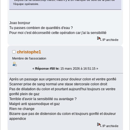
l'équipe opératoire.
Joao bonjour
Tu passes combien de quantités d'eau ?
Pour moi c'est déconseillé cette opération car j'ai la sensibilité
IP archivée
christophe1
Membre de l'association
«
Réponse #50 le:
15 mars 2026 à 16:51:15 »
Après un passage aux urgences pour douleur colon et ventre gonflé
Scanner prise de sang normal une stase stercorale colon droit
Pas de dilatation du colon et pourtant aujourd'hui toujours ce ventre
gonflé plein de gaz
Terrible d'avoir la sensibilité ou avantage ?
Malgré anti spasmodique et gaz
Rien ne change
Bizarre que pas de distension du colon et toujours gonflé et douleur
appendice
IP archivée