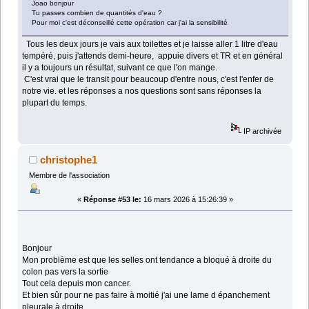
Joao bonjour
Tu passes combien de quantités d'eau ?
Pour moi c'est déconseillé cette opération car j'ai la sensibilité
Tous les deux jours je vais aux toilettes et je laisse aller 1 litre d'eau
tempéré, puis j'attends demi-heure, appuie divers et TR et en général
il y a toujours un résultat, suivant ce que l'on mange.
C'est vrai que le transit pour beaucoup d'entre nous, c'est l'enfer de
notre vie. et les réponses a nos questions sont sans réponses la
plupart du temps.
IP archivée
christophe1
Membre de l'association
«
Réponse #53 le:
16 mars 2026 à 15:26:39 »
Bonjour
Mon problème est que les selles ont tendance a bloqué à droite du
colon pas vers la sortie
Tout cela depuis mon cancer.
Et bien sûr pour ne pas faire à moitié j'ai une lame d épanchement
pleurale à droite.